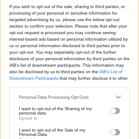
országgal se. Nincs vízió. Nincs gondolat ebben a
If you wish to opt-out of the sale, sharing to third parties, or
kormányban. Vagy nem mutatja.
processing of your personal or sensitive information for
targeted advertising by us, please use the below opt-out
Gyurcsány néha megmondja: nem akarnak a
section to confirm your selection. Please note that after your
szociális ellátórendszerhez nyúlni. A pénzügyes
opt-out request is processed you may continue seeing
diktátorok hörögnek és egyre több cikket rendelnek
interest-based ads based on personal information utilized by
a Hírszerzőre meg a Zindexre, hogy írják mán' meg,
us or personal information disclosed to third parties prior to
milyen szar a helyzet, miért tart el az állam kismillió
your opt-out. You may separately opt-out of the further
munkanélkülit, akik képtelenek az
disclosure of your personal information by third parties on the
öngondoskodásra
.
IAB’s list of downstream participants. This information may
also be disclosed by us to third parties on the
IAB’s List of
Persze, hogy képtelenek, hiszen az oktatási rendszer
Downstream Participants
that may further disclose it to other
képtelen őket felemelni. Ha nem tanítjuk meg nekik
third parties.
a polgári munkakultúrát, sosem fognak maguktól
úgy élni, ahogy ezt a pénzügyi diktatúra elvárja
Please note that this website/app uses one or more Google
Personal Data Processing Opt Outs
tőlük. Azaz: engedelmes, birka fogyasztóként és
services and may gather and store information including but
engedelmes, birka multirabszolgaként.
not limited to your visit or usage behaviour. You may click to
I want to opt-out of the Sharing of my
personal data.
grant or deny consent to Google and its third-party tags to
Opted In
Ezek a pénzügyesek sosem jártak még a Teleki téri
use your data for below specified purposes in below Google
piacon és sosem szembesültek azzal a nyomorral,
consent section.
I want to opt-out of the Sale of my
Personal Data.
szegénységgel, mentális és szociális