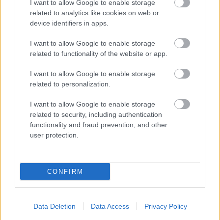
I want to allow Google to enable storage
Magyarországon középosztály, aki öngondoskodik,
related to analytics like cookies on web or
vállalkozik és rendelkezik megfelelő pénzügyi- és
device identifiers in apps.
tudástőkével ahhoz, hogy felemelje az országot és a
gazdaság motorja legyen? Mert jelenleg nincs.
I want to allow Google to enable storage
related to functionality of the website or app.
Ha lenne ma Magyarországon ilyen középosztály, az
már rég felemelte volna a szavát az ilyen ordító,
I want to allow Google to enable storage
lebutított manipulációk ellen; már rég elzavarta
related to personalization.
volna ezt a tehetetlen, dilettáns kormányt; már rég
I want to allow Google to enable storage
rávette volna a jobboldalt, hogy ne szociális
related to security, including authentication
demagógiával próbáljon az emberekre hatni, hanem
functionality and fraud prevention, and other
észérvekkel és konkrét cselekvési tervekkel; hogy ne
user protection.
paktáljon a szélsőjobbal; hogy...
De nincs Magyarországon középosztály; manipulált,
önálló gondolatokra és kommunikációra képtelen,
CONFIRM
fogyasztásra és tévére nevelt tömegek vannak, akiket
úgy rángat a Fidesz hülyesége, ahogy neki tetszik.
Data Deletion
Data Access
Privacy Policy
És itt van a kutya elásva. Ha nem manipulálni