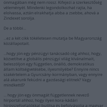
önmagában még nem rossz. Kifejezi a szerkesztőség
véleményét. Mindenki legondolkozhat rajta, ha
elolvassa, aztán elrakhatja abba a zsebbe, ahová a
Zindexet sorolja.
De a többi...
...ez a két cikk tökéletesen mutatja be Magyarország
közállapotait.
...hogy jön egy pénzügyi tanácsadó cég ahhoz, hogy,
közvetítve a globális pénzügyi világ kívánalmait,
beleszóljon egy független, önálló, demokratikus
állam költségvetésébe, ilyesmilyébe? Ennyire nincs
szakértelem a Gyurcsány-kormányban, vagy ennyire
alá akarunk feküdni a gazdasági elitnek? Vagy
mindkettő?
... hogy jön egy önmagát függetlennek nevező
hírportál ahhoz, hogy ilyen kora-kádári
hírösszefoglalókkal butítsa és befolyásolja a magyar