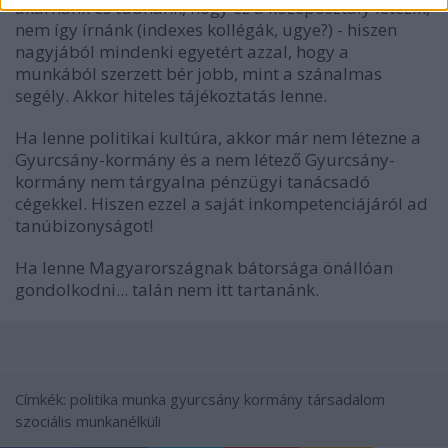
akarnánk és tudnánk, hogy ez a középosztály létezik,
nem így írnánk (indexes kollégák, ugye?) - hiszen
nagyjából mindenki egyetért azzal, hogy a
munkából szerzett bér jobb, mint a szánalmas
segély. Akkor hiteles tájékoztatás lenne.
Ha lenne politikai kultúra, akkor már nem létezne a
Gyurcsány-kormány és a nem létező Gyurcsány-
kormány nem tárgyalna pénzügyi tanácsadó
cégekkel. Hiszen ezzel a saját inkompetenciájáról ad
tanúbizonyságot!
Ha lenne Magyarországnak bátorsága önállóan
gondolkodni... talán nem itt tartanánk.
Címkék:
politika
munka
gyurcsány
kormány
társadalom
szociális
munkanélküli