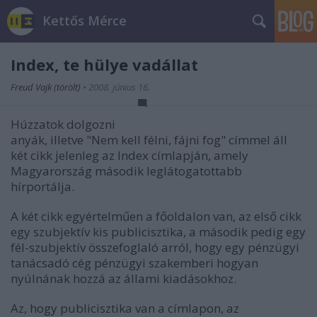
Kettős Mérce
Index, te hülye vadállat
Freud Vajk (törölt)
•
2008. június 16.
Húzzatok dolgozni
anyák
, illetve
"Nem kell félni, fájni fog"
címmel áll
két cikk jelenleg az Index címlapján, amely
Magyarország második leglátogatottabb
hírportálja.
A két cikk egyértelműen a főoldalon van, az első cikk
egy szubjektív kis publicisztika, a második pedig egy
fél-szubjektív összefoglaló arról, hogy egy pénzügyi
tanácsadó cég pénzügyi szakemberi hogyan
nyúlnának hozzá az állami kiadásokhoz.
Az, hogy publicisztika van a címlapon, az