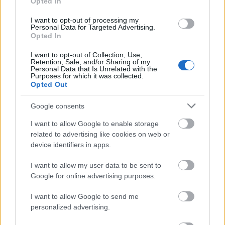
Opted In
problémahalmazzal, ami ott tombol. És ugyanez
igaz a Zindex, meg a Hírszerző unatkozó, naplopó,
I want to opt-out of processing my
kokós és ingyenzabálós újságíróira (ismerem őket,
Personal Data for Targeted Advertising.
Opted In
majd' mindet személyesen). Onnan, a szerkesztői,
pénzügyi igazgatói bőrfotelből, a légkondis irodából
I want to opt-out of Collection, Use,
és az audi kormánya mögül könnyű kiadni az ukázt
Retention, Sale, and/or Sharing of my
Personal Data that Is Unrelated with the
a magát "baloldalinak" nevező Gyurcsány-
Purposes for which it was collected.
kormánynak: csökkentsük a szociális kiadásokat!
Opted Out
Csökkentsük az adókat! Növeljük a
foglalkoztatottságot!
Google consents
I want to allow Google to enable storage
Hogyan is, gyerekek? Ha az oktatási rendszerünk
related to advertising like cookies on web or
növeli a társadalmi egyenlőtlenségeket, ha alig van
device identifiers in apps.
cigány érettségizett, diplomázott ember és annak is
alig adnak munkát? Hogyan várjuk el tőlük, hogy
I want to allow my user data to be sent to
dolgozzanak, amikor azt se tudják, mi az? Hogy ne
Google for online advertising purposes.
lopjanak, amikor élniük kell valamiből?
I want to allow Google to send me
Miért akarjuk mi pénzügyi szakemberekre bízni,
personalized advertising.
hogy megoldják a szociális és kulturális
problémáinkat? Miért gondolják sokan azt, hogy van