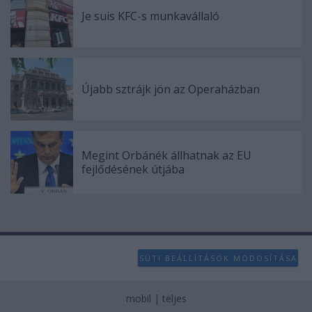
user protection.
Je suis KFC-s munkavállaló
Újabb sztrájk jön az Operaházban
Megint Orbánék állhatnak az EU
fejlődésének útjába
SÜTI BEÁLLÍTÁSOK MÓDOSÍTÁSA
mobil
|
teljes