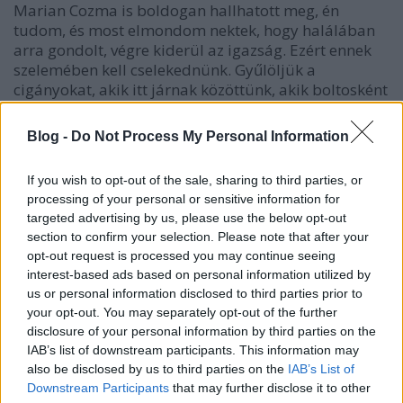
Marian Cozma is boldogan hallhatott meg, én
tudom, és most elmondom nektek, hogy halálában
arra gondolt, végre kiderül az igazság. Ezért ennek
szelemében kell cselekednünk. Gyűlöljük a
cigányokat, akik itt járnak közöttünk, akik boltosként
dolgoznak, akik felsőoktatásra járnak, akik zenélnek,
akik becsületesek. Ne, ne alkalmazunk, ne keresünk
Blog -
Do Not Process My Personal Information
lehetőséget arra, hogy megkülönböztessük őket a
tolvajoktól, rablóktól és a gyilkosoktól. Ne hagyjuk,
If you wish to opt-out of the sale, sharing to third parties, or
hogy a közösség részének érezzék magukat, hiszen
processing of your personal or sensitive information for
cigányünőzés van.
targeted advertising by us, please use the below opt-out
section to confirm your selection. Please note that after your
Ébresztő!
opt-out request is processed you may continue seeing
interest-based ads based on personal information utilized by
Ha megkülönböztetnénk azokat, akik magyarnak
us or personal information disclosed to third parties prior to
vallják magukat, dolgozni és tanulni akarnak, mi
your opt-out. You may separately opt-out of the further
lenne, kit gyűlölnénk? A zsidókat? Nem ezt én nem
disclosure of your personal information by third parties on the
akarom, hiszen magam is zsidó származású vagyok.
IAB’s list of downstream participants. This information may
Ezért szükség van a cigánybűnözés kifejezésre.
also be disclosed by us to third parties on the
IAB’s List of
Downstream Participants
that may further disclose it to other