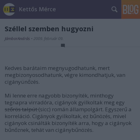
Kettős Mérce
Széllel szemben hugyozni
JámborAndrás
•
2009. február 09.
Kedves barátaim megnyugodhatunk, mert
megbizonyosodhatunk, végre kimondhatjuk, van
cigányünőzés.
Mi lenne erre nagyobb bizonyíték, minthogy
tegnapra virradóra, cigányok gyilkoltak meg egy
szőrös talpút
(sicc) román állampolgárt. Egyszerű a
korreláció. Cigányok gyilkoltak, ez bűnözés, mivel
cigányok csinálták bizonyíték arra, hogy a cigányok
bűnőznek, tehát van cigánybűnözés.