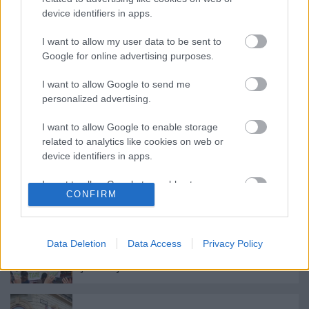
device identifiers in apps.
I want to allow my user data to be sent to
Google for online advertising purposes.
Címkék:
agresszió
belföld
abszurd
irónia
állampolgár
I want to allow Google to send me
personalized advertising.
I want to allow Google to enable storage
Ajánlott bejegyzések:
related to analytics like cookies on web or
device identifiers in apps.
Cseh választások: Vezet Babiš, újabb
I want to allow Google to enable storage
szociáldemokrata párt omolhat össze
CONFIRM
related to functionality of the website or app.
I want to allow Google to enable storage
A spanyol kormány példátlant lépett: a
related to personalization.
Data Deletion
Data Access
Privacy Policy
Katalán autonómia felfüggesztését
javasolják
I want to allow Google to enable storage
related to security, including authentication
functionality and fraud prevention, and other