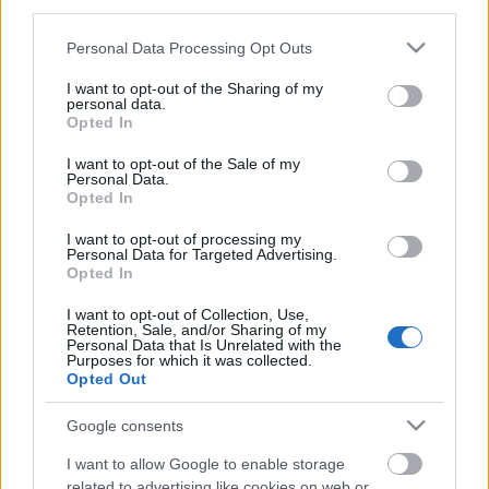
Szükség van rá, hiszen lehetőséget adnánk a cigány
third parties.
közösség boldogulni akaró részének arra, hogy
Please note that this website/app uses one or more Google
Personal Data Processing Opt Outs
kiközösítse ezeket az embereket.
services and may gather and store information including but
not limited to your visit or usage behaviour. You may click to
I want to opt-out of the Sharing of my
Szükség van rá, hiszen így állásában tarthatunk
personal data.
grant or deny consent to Google and its third-party tags to
olyan csalókat, mint Kolompár Orbán, akivel aztán
Opted In
use your data for below specified purposes in below Google
bizonyíthatunk, mint dísz cigány vezető.
consent section.
I want to opt-out of the Sale of my
Personal Data.
Ne hagyjuk, tartsuk meg e szép magyar szót és
Opted In
építsük be a köznyelvbe, ez most a legégetőbb
I want to opt-out of processing my
problémánk, hiszen ezzel elterelhetjük egy időre a
Personal Data for Targeted Advertising.
figyelmet arról, hogy mi is mindenapjainkban piti
Opted In
bűnőzök vagyunk, és élvezzük, ha átverjük az
államot.
I want to opt-out of Collection, Use,
Retention, Sale, and/or Sharing of my
Elterelhetjük arról a figyelmet, hogy nincs
Personal Data that Is Unrelated with the
közbiztonság, nincs működő igazságszolgáltatás.
Purposes for which it was collected.
Opted Out
Én azt gondolom ez így helyes.
Google consents
Szebb jövőt bajtársi üdvözlettel: Weisz Manfréd
I want to allow Google to enable storage
Huba
related to advertising like cookies on web or