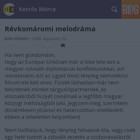
Kettős Mérce
Révkomáromi melodráma
kohn töhötöm
•
2009. augusztus 22.
Ha nem gondolnám,
hogy az Európai Uniónak már a töke tele van a
magyar-szlovák diplomáciai konfliktusokkal, azt
mondanám,
ezt az ügyet
most tényleg nemzetközi
fórum elé kell vinni. Ficoék láthatóan már nem
tekintenek minket tárgyalópartnernek, és
visszakézből hülyét csinálnak a legfőbb magyar
közjogi méltóságból (aki, jegyzem meg, szerintem
dícséretesen józanul és határozottan viselkedett
ebben a lehetetlen helyzetben).
Nem tudhatjuk, hogy tényleg hónapok óta, vagy csak
egy hete tudott a szlovák vezetés a szoboravatásról