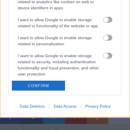
related to analytics like cookies on web or
szempontjából tényleg problémás, de még ez sem
device identifiers in apps.
lehet valós indok egy ilyen diplomáciai
jobbegyenesre.
I want to allow Google to enable storage
related to functionality of the website or app.
Az avatáson mindezek után természetesen
megjelentek
az agresszív hangvételű transzparensek,
I want to allow Google to enable storage
a szobrot pedig már az első éjszaka
megdobálták
related to personalization.
tojással. A nemzetközi helyzet fokozódik, ezúttal
I want to allow Google to enable storage
egyértelműen a szlovák partner jóvoltából.
related to security, including authentication
functionality and fraud prevention, and other
Kérdés, hogy hol lesz ennek vége?
user protection.
CONFIRM
Címkék:
külföld
szlovákia
sólyom lászló
kommentár
Data Deletion
Data Access
Privacy Policy