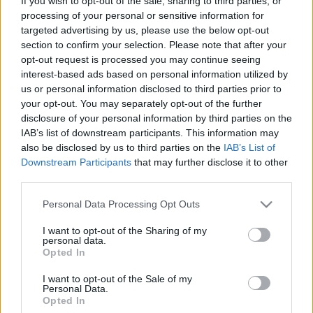
If you wish to opt-out of the sale, sharing to third parties, or
(Érdemes itt elolvasni a
Szótlan Szemtanú
processing of your personal or sensitive information for
beszámolóját
arról, miként is jutott ki Szlovákia -
targeted advertising by us, please use the below opt-out
történetében először - a foci VB-re. Hehe.)
section to confirm your selection. Please note that after your
opt-out request is processed you may continue seeing
Érdekes adalék
, hogy még a cseh lap, a Lidové
interest-based ads based on personal information utilized by
Noviny kommentátora is úgy vélekedett pénteken az
us or personal information disclosed to third parties prior to
your opt-out. You may separately opt-out of the further
ügy kapcsán: "Augusztus 21-ét már Csehországban
disclosure of your personal information by third parties on the
sem tartják olyan napnak, amelyen külföldieknek
IAB’s list of downstream participants. This information may
nem illő látogatóba jönni. Különösen nem érvényes
also be disclosed by us to third parties on the
IAB’s List of
ez Magyarországra vagy Lengyelországra", hiszen "a
Downstream Participants
that may further disclose it to other
magyarok Csehszlovákia 1968 augusztusi
third parties.
megszállásáért már 1989-ben bocsánatot kértek".
Úgy tűnik, a szlovákok még a cseheknél is
Please note that this website/app uses one or more Google
Personal Data Processing Opt Outs
mélyebben őrzik a régi sebeket.
services and may gather and store information including but
not limited to your visit or usage behaviour. You may click to
I want to opt-out of the Sharing of my
personal data.
A bumm.sk
szemlézett
a szlovák lapok reakciói közt.
grant or deny consent to Google and its third-party tags to
Opted In
Az Sme szerint "rövidlátó és álságos volt, hogy a
use your data for below specified purposes in below Google
komáromi szoboravatás szervezői a szlovák
consent section.
I want to opt-out of the Sale of my
kormány képviselőit, illetve Ivan Gašparovič szlovák
Personal Data.
Opted In
államfőt nem hívták meg az ünnepségre",