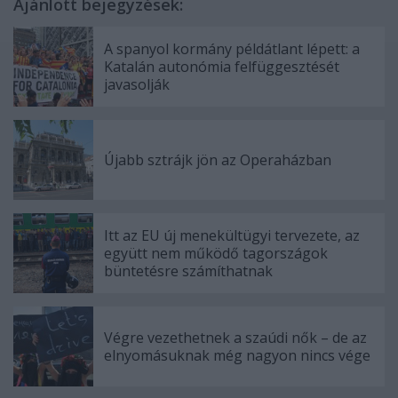
Ajánlott bejegyzések:
A spanyol kormány példátlant lépett: a
Katalán autonómia felfüggesztését
javasolják
Újabb sztrájk jön az Operaházban
Itt az EU új menekültügyi tervezete, az
együtt nem működő tagországok
büntetésre számíthatnak
Végre vezethetnek a szaúdi nők – de az
elnyomásuknak még nagyon nincs vége