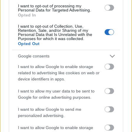
ugyanakkor "a magyar vaksággal sem lehet
I want to opt-out of processing my
indokolni (Robert) Fico és társai eltúlzott és Európa
Personal Data for Targeted Advertising.
civilizált felébe nem illő reagálását". A szerző
Opted In
kiemeli, hogy "Szlovákia oldalán ma nem a
I want to opt-out of Collection, Use,
diplomácia és a tisztesség áll, ahogy azt (Ficóék)
Retention, Sale, and/or Sharing of my
állítják, hanem a nacionalista hisztéria. Plusz az a
Personal Data that Is Unrelated with the
Purposes for which it was collected.
tudatos igyekezet, hogy eltereljék a figyelmet a
Opted Out
szlovák miniszterelnök felelősségéről azért, amit a
koalíciós partnerek a közösből elloptak".
Google consents
A Pravda ezzel szemben úgy véli, "Sólyom (pénteki)
I want to allow Google to enable storage
komáromi kirándulása rosszul végződött.
related to advertising like cookies on web or
device identifiers in apps.
Magyarország és Szlovákia számára egyaránt.
Sólyom ezért csak saját magát hibáztathatja. A
I want to allow my user data to be sent to
schengeni határokon belüli diplomácia felsülésnek
Google for online advertising purposes.
nem kellett volna bekövetkeznie, ha nem viselkedett
volna keményfejűen és arrogánsan". A lap
I want to allow Google to send me
elsősorban arra hivatkozik, hogy Révkomárom "már
personalized advertising.
hosszú ideje elutasítja a szlovákok kérését, hogy
biztosítson közterületet a Cirill és Metód-
I want to allow Google to enable storage
szoborcsoportnak". Ha ez igaz, az a város