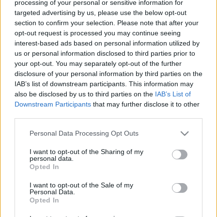
processing of your personal or sensitive information for
egyezni az IMF-fel, és azt is tudjuk, hogy nem úgy,
targeted advertising by us, please use the below opt-out
ahogy a Viktorék fütyülnek. Az egyik lehetőség, hogy
section to confirm your selection. Please note that after your
mielőtt Viktorék beadják a derekukat, és csökkentik
opt-out request is processed you may continue seeing
a Bankadó terheit, illetve bizonyos mértékű
interest-based ads based on personal information utilized by
megszorításokat tesznek, megmutatják, hogy a
us or personal information disclosed to third parties prior to
szürke marha bajsza felfelé áll, nem pedig
your opt-out. You may separately opt-out of the further
lekonyulóban van. Az is lehetséges, hogy tényleg
disclosure of your personal information by third parties on the
valós nyomást tudnak gyakorolni az IMF-re egy
IAB’s list of downstream participants. This information may
hasonló akcióval, bár én ezt kevésbé hiszem.
also be disclosed by us to third parties on the
IAB’s List of
Downstream Participants
that may further disclose it to other
Egy dolog biztos: a pénzpiac nagyon nem szereti a
third parties.
bizonytalanságot, és Orbánék 3 hónap alatt
Please note that this website/app uses one or more Google
legalább másodszorra, nem a gazdasággal és a
Personal Data Processing Opt Outs
services and may gather and store information including but
pénzpiacok megnyugtatásával foglakoznak, hanem
not limited to your visit or usage behaviour. You may click to
I want to opt-out of the Sharing of my
csak kommunikációs üzeneteket küldözgetnek a
personal data.
grant or deny consent to Google and its third-party tags to
zemberek felé.
Opted In
use your data for below specified purposes in below Google
consent section.
Én is örülnék, ha lenne egy tökös
kormányunk, ami
I want to opt-out of the Sale of my
Personal Data.
szembeszáll az IMF-el, de jó időben. Ha körbenézünk
Opted In
Európában, nem láthatunk a jóléti társadalom