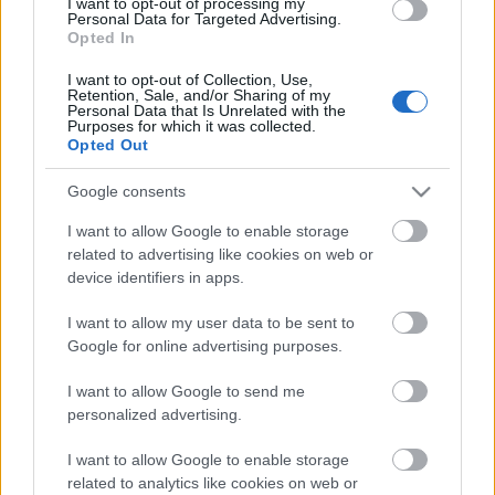
építésétől, vagy a fenntartható gazdaságpolitikák
I want to opt-out of processing my
Personal Data for Targeted Advertising.
látványától elaléló közgazdászokat. Romániában,
Opted In
Bulgáriában, Görögországban nagy gázok vannak,
de gyakorlatilag nincs olyan európai állam, amely
I want to opt-out of Collection, Use,
nyugodtan hátradőlhet.
Retention, Sale, and/or Sharing of my
Personal Data that Is Unrelated with the
Purposes for which it was collected.
A magyar gazdaság kiszámíthatatlansága nem csak
Opted Out
nekünk esik rosszul, hanem egész Európának is,
márpedig nem egyedüliként ülünk itt a Kárpátok
Google consents
mélyén.
I want to allow Google to enable storage
related to advertising like cookies on web or
Persze az is lehet, hogy csak Járai Zsigmondnak van
device identifiers in apps.
valami fasza export cége, úgyhogy megkérte Viktort,
legyen már gyengébb a forintunk.
I want to allow my user data to be sent to
Google for online advertising purposes.
I want to allow Google to send me
personalized advertising.
I want to allow Google to enable storage
related to analytics like cookies on web or