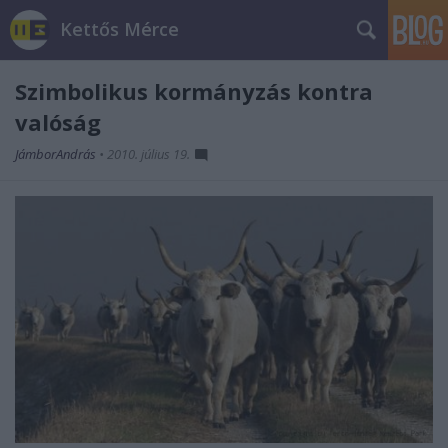
Kettős Mérce
Szimbolikus kormányzás kontra
valóság
JámborAndrás
•
2010. július 19.