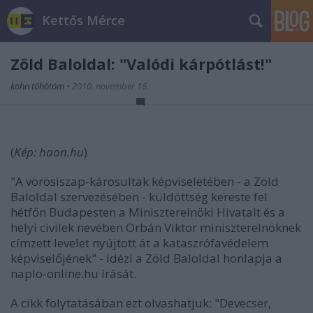
Kettős Mérce
Zöld Baloldal: "Valódi kárpótlást!"
kohn töhötöm
•
2010. november 16.
(
Kép:
haon.hu
)
"A vörösiszap-károsultak képviseletében - a Zöld
Baloldal szervezésében - küldöttség kereste fel
hétfőn Budapesten a Miniszterelnöki Hivatalt és a
helyi civilek nevében Orbán Viktor miniszterelnöknek
címzett levelet nyújtott át a kataszrófavédelem
képviselőjének" - idézi a
Zöld Baloldal honlapja
a
naplo-online.hu
írását
.
A cikk folytatásában ezt olvashatjuk: "Devecser,