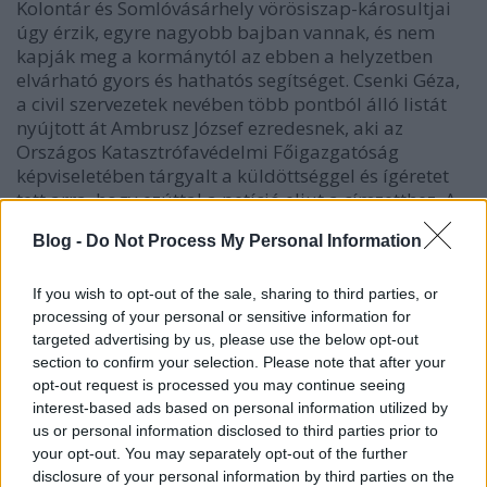
Kolontár és Somlóvásárhely vörösiszap-károsultjai
úgy érzik, egyre nagyobb bajban vannak, és nem
kapják meg a kormánytól az ebben a helyzetben
elvárható gyors és hathatós segítséget. Csenki Géza,
a civil szervezetek nevében több pontból álló listát
nyújtott át Ambrusz József ezredesnek, aki az
Országos Katasztrófavédelmi Főigazgatóság
képviseletében tárgyalt a küldöttséggel és ígéretet
tett arra, hogy ezúttal a petíció eljut a címzetthez. A
levelet a helyi Fidesz illetékeseken keresztül nem
Blog -
Do Not Process My Personal Information
tudták eljuttatni a miniszterelnöknek, ezért
határoztak úgy, hogy hétfőn személyesen kézbesítik
számára." (
zoldbaloldal.hu; naplo-online.hu
)
If you wish to opt-out of the sale, sharing to third parties, or
processing of your personal or sensitive information for
Bár az Index munkatársai által készített
videón
(ld.
targeted advertising by us, please use the below opt-out
lent) Tamás Gáspár Miklós véleményem szerint kissé
section to confirm your selection. Please note that after your
túljátssza a szerepét, mégis örülök, hogy a Zöld
opt-out request is processed you may continue seeing
interest-based ads based on personal information utilized by
Baloldal formájában akad olyan szervezet, ami
us or personal information disclosed to third parties prior to
terítéken tartja a tragédia áldozatainak kárpótlását,
your opt-out. You may separately opt-out of the further
és nem hagyja, hogy a kormány által megígért
disclosure of your personal information by third parties on the
lépések elsikkadjanak a csatazajban.