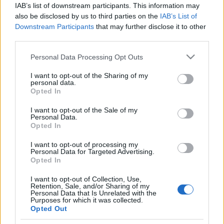
IAB’s list of downstream participants. This information may
also be disclosed by us to third parties on the
IAB’s List of
Főleg annak ismeretében, hogy az
atv.hu információi
Downstream Participants
that may further disclose it to other
szerint
a felgyűlt közel 1,2 milliárd forintos
third parties.
kármentő alapból eddig mindössze 220 millió forint
előleg jutott el a károsultakhoz.
Please note that this website/app uses one or more Google
Personal Data Processing Opt Outs
services and may gather and store information including but
A bizonytalanság, illetve a leghalványabb lehetőség,
not limited to your visit or usage behaviour. You may click to
I want to opt-out of the Sharing of my
personal data.
hogy a kormány tehetetlensége folytán az áldozatok
grant or deny consent to Google and its third-party tags to
Opted In
további maradandó károsodást szenvedjenek - ez
use your data for below specified purposes in below Google
valóban tűrhetetlen.
consent section.
I want to opt-out of the Sale of my
Personal Data.
Opted In
I want to opt-out of processing my
Personal Data for Targeted Advertising.
Opted In
I want to opt-out of Collection, Use,
Retention, Sale, and/or Sharing of my
Personal Data that Is Unrelated with the
Purposes for which it was collected.
Opted Out