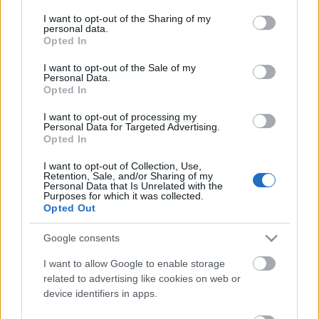
services and may gather and store information including but
not limited to your visit or usage behaviour. You may click to
I want to opt-out of the Sharing of my
personal data.
grant or deny consent to Google and its third-party tags to
Opted In
use your data for below specified purposes in below Google
consent section.
I want to opt-out of the Sale of my
Personal Data.
Opted In
I want to opt-out of processing my
Personal Data for Targeted Advertising.
Opted In
I want to opt-out of Collection, Use,
Retention, Sale, and/or Sharing of my
Personal Data that Is Unrelated with the
Purposes for which it was collected.
Forrás:
http://www.facebook.com/eltehok
Opted Out
Google consents
I want to allow Google to enable storage
Címkék:
oktatás
elte
hoffman
related to advertising like cookies on web or
device identifiers in apps.