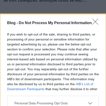
se volt túlképzés. Mondjuk most se lesz…
Blog -
Do Not Process My Personal Information
If you wish to opt-out of the sale, sharing to third parties, or
processing of your personal or sensitive information for
targeted advertising by us, please use the below opt-out
section to confirm your selection. Please note that after your
opt-out request is processed you may continue seeing
interest-based ads based on personal information utilized by
us or personal information disclosed to third parties prior to
your opt-out. You may separately opt-out of the further
disclosure of your personal information by third parties on the
IAB’s list of downstream participants. This information may
also be disclosed by us to third parties on the
IAB’s List of
Downstream Participants
that may further disclose it to other
third parties.
Please note that this website/app uses one or more Google
Personal Data Processing Opt Outs