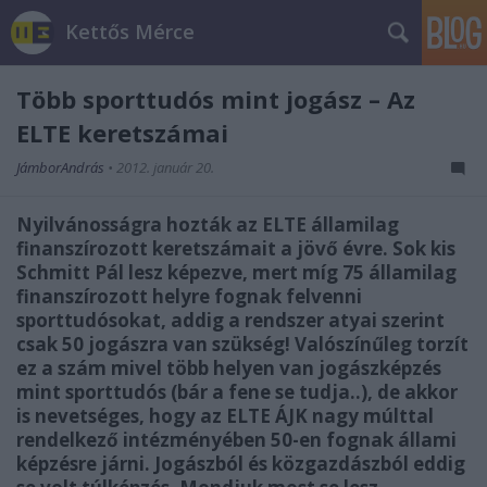
Kettős Mérce
Több sporttudós mint jogász – Az
ELTE keretszámai
JámborAndrás
•
2012. január 20.
Nyilvánosságra hozták az ELTE államilag
finanszírozott keretszámait a jövő évre. Sok kis
Schmitt Pál lesz képezve, mert míg 75 államilag
finanszírozott helyre fognak felvenni
sporttudósokat, addig a rendszer atyai szerint
csak 50 jogászra van szükség! Valószínűleg torzít
ez a szám mivel több helyen van jogászképzés
mint sporttudós (bár a fene se tudja..), de akkor
is nevetséges, hogy az ELTE ÁJK nagy múlttal
rendelkező intézményében 50-en fognak állami
képzésre járni. Jogászból és közgazdászból eddig