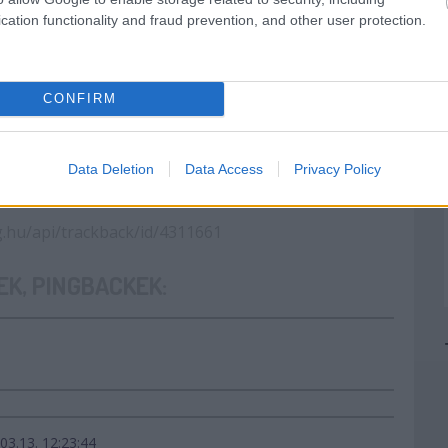
RÁLISOK
MUNKAVÁLLALÓ
MENEKÜLTÜGYI
cation functionality and fraud prevention, and other user protection.
TERVEZETE, AZ
ZATÉRÉSE
EGYÜTT NEM
MŰKÖDŐ
TAGORSZÁGOK
CONFIRM
BÜNTETÉSRE
SZÁMÍTHATNAK
Data Deletion
Data Access
Privacy Policy
 TRACKBACK CÍME:
g.hu/api/trackback/id/4311661
K, PINGBACKEK:
03.13. 12:23:44