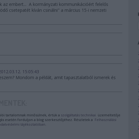
k az embert... A kormányzati kommunikációért felelős
ködő csetepatét kíván csinálni" a március 15-i nemzeti
2012.03.12. 15:05:43
veszem? Mondom a példát, amit tapasztalatból ismerek és
MENTEK:
ói tartalomnak minősülnek, értük a
szolgáltatás technikai
üzemeltetője
gás esetén forduljon a blog szerkesztőjéhez. Részletek a
Felhasználási
adatvédelmi tájékoztatóban
.