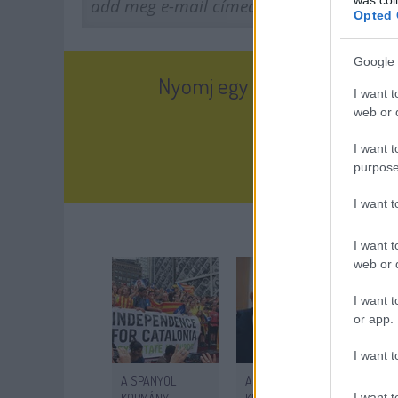
Opted 
Google 
Nyomj egy tetsziket, és olva
I want t
web or d
I want t
purpose
I want 
Ajánlott
I want t
web or d
I want t
or app.
I want t
A SPANYOL
A HELYI SIMICSKA
A NÉ
I want t