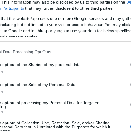
. This information may also be disclosed by us to third parties on the
IA
Participants
that may further disclose it to other third parties.
lágról, így a Milla tüntetésére megyünk ki. Legyen
 that this website/app uses one or more Google services and may gath
including but not limited to your visit or usage behaviour. You may click 
a főszónok a színpadon (és senki nem eszik
 to Google and its third-party tags to use your data for below specifi
n nekünk a kormány miatt "nem tetszik a rendszer"!
ogle consent section.
l Data Processing Opt Outs
yal
az menjen ki a Milla tüntetésére!
o opt-out of the Sharing of my personal data.
In
JámborAndrás
o opt-out of the Sale of my Personal Data.
In
to opt-out of processing my Personal Data for Targeted
komment
ing.
In
o opt-out of Collection, Use, Retention, Sale, and/or Sharing
ersonal Data that Is Unrelated with the Purposes for which it
lected.