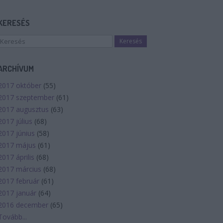
KERESÉS
ARCHÍVUM
2017 október
(
55
)
2017 szeptember
(
61
)
2017 augusztus
(
63
)
2017 július
(
68
)
2017 június
(
58
)
2017 május
(
61
)
2017 április
(
68
)
2017 március
(
68
)
2017 február
(
61
)
2017 január
(
64
)
2016 december
(
65
)
Tovább
...