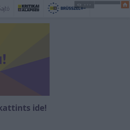
ajtó
kattints ide!