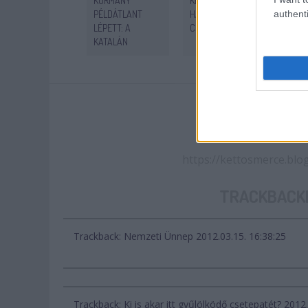
KORMÁNY
KERÜL
LIBE
authenti
PÉLDÁTLANT
HATALOMRA
NAGY
LÉPETT: A
CSEHORSZÁGBAN?
VISS
KATALÁN
AUTONÓMIA
FELFÜGGESZTÉSÉT
JAVASOLJÁK
A BEJEGYZÉS
https://kettosmerce.blo
TRACKBACKE
Trackback: Nemzeti Ünnep
2012.03.15. 16:38:25
Trackback: Ki is akar itt gyűlölködő csetepatét?
2012.