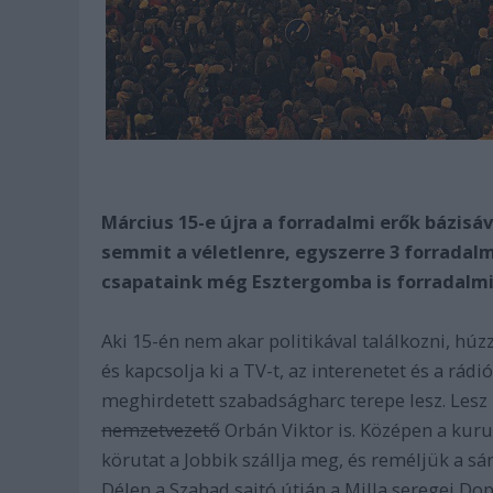
Március 15-e újra a forradalmi erők bázis
semmit a véletlenre, egyszerre 3 forradalmi
csapataink még Esztergomba is forradalmi
Aki 15-én nem akar politikával találkozni, húzz
és kapcsolja ki a TV-t, az interenetet és a rád
meghirdetett szabadságharc terepe lesz. Lesz 
nemzetvezető
Orbán Viktor is. Középen a kur
körutat a Jobbik szállja meg, és reméljük a 
Délen a Szabad sajtó útján a Milla seregei D