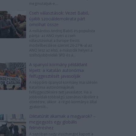
megmutatjuk-e,...
Cseh választások: Vezet Babiš,
újabb szociáldemokrata párt
omolhat össze
A milliárdos Andrej Babiš és populista
pártja az ANO nyeri a cseh
választásokat a Europe Elects
modellbecslése szerint 26-27%-al az
ANO lesz az első, a második helyen a
szélsőjobboldali SPD és a...
A spanyol kormány példátlant
lépett: a Katalán autonómia
felfüggesztését javasolják
A néppárti spanyol kormány mai ülésén
Katalónia autonómiájának
felfüggesztésére tett javaslatot. Ha a
jobboldali többségű szenátus rábólint a
döntésre, akkor a régió kormánya által
gyakorolt...
Diktatúrát akarnak a magyarok? –
megjegyzés egy globális
felméréshez
A sajtóban nagy visszhangot kapott a