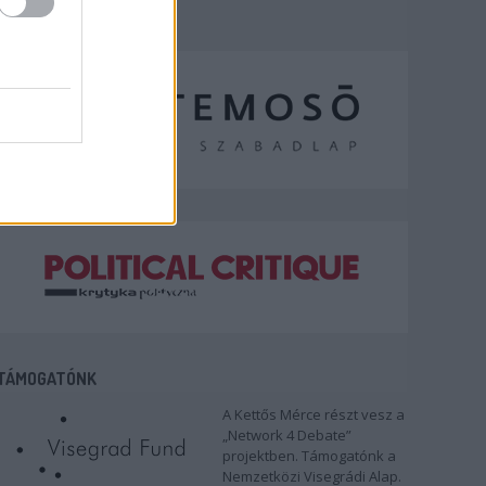
TÁMOGATÓNK
A Kettős Mérce részt vesz a
„Network 4 Debate”
projektben. Támogatónk a
Nemzetközi Visegrádi Alap.