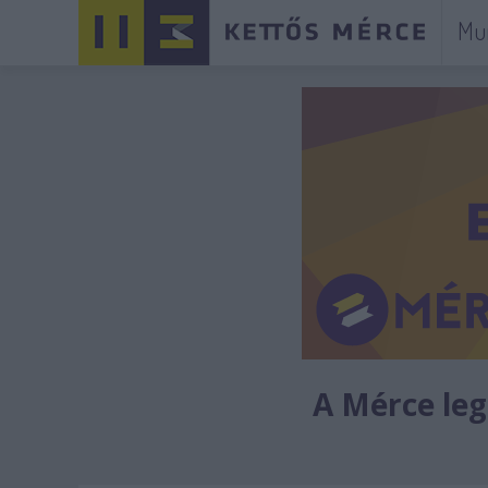
Mu
A Mérce legú