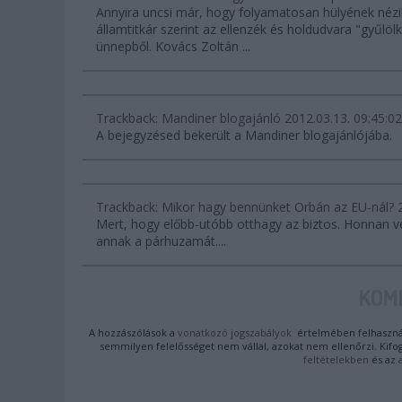
Annyira uncsi már, hogy folyamatosan hülyének nézi
államtitkár szerint az ellenzék és holdudvara "gyűlöl
ünnepből. Kovács Zoltán ...
Trackback: Mandiner blogajánló
2012.03.13. 09:45:02
A bejegyzésed bekerült a Mandiner blogajánlójába.
Trackback: Mikor hagy bennünket Orbán az EU-nál?
Mert, hogy előbb-utóbb otthagy az biztos. Honnan 
annak a párhuzamát....
KOM
A hozzászólások a
vonatkozó jogszabályok
értelmében felhasznál
semmilyen felelősséget nem vállal, azokat nem ellenőrzi. Kifo
feltételekben
és az