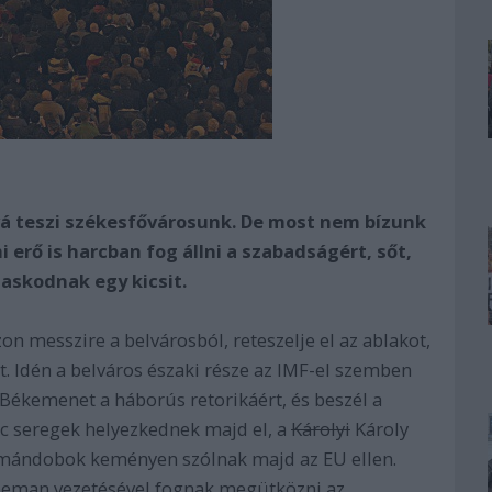
ává teszi székesfővárosunk. De most nem bízunk
 erő is harcban fog állni a szabadságért, sőt,
askodnak egy kicsit.
on messzire a belvárosból, reteszelje el az ablakot,
iót. Idén a belváros északi része az IMF-el szemben
Békemenet a háborús retorikáért, és beszél a
uc seregek helyezkednek majd el, a
Károlyi
Károly
sámándobok keményen szólnak majd az EU ellen.
opeman vezetésével fognak megütközni az