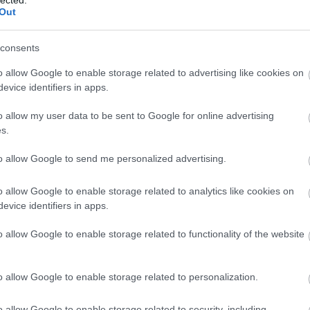
Out
consents
sd a Kettős Mércét a Facebookon!
o allow Google to enable storage related to advertising like cookies on
evice identifiers in apps.
o allow my user data to be sent to Google for online advertising
s.
to allow Google to send me personalized advertising.
 bejegyzések:
o allow Google to enable storage related to analytics like cookies on
evice identifiers in apps.
o allow Google to enable storage related to functionality of the website
o allow Google to enable storage related to personalization.
MET
JE SUIS KFC-S
ITT AZ EU ÚJ
o allow Google to enable storage related to security, including