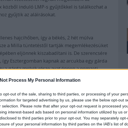
x közből induló LMP-s gyűjtőkkel is találkozhat a
z gyűjtik az aláírásokat.
lenes hajcihőben, így a békés, 2 hét múlva
ze a Milla tüntetéstől tartják megemlékezésüket
pében eljönnek kiszabadítani is. De szerencsére
k, így Esztergomban kapnak az arcukba egy gárda
ogy a gárda melyik része avat éppen a nemzeti
Not Process My Personal Information
to opt-out of the sale, sharing to third parties, or processing of your per
politikai és vallási nézetei szerint. Itt csak Bibót
formation for targeted advertising by us, please use the below opt-out s
r selection. Please note that after your opt-out request is processed y
em fél, hanem tüntet. Így mi azt kérjük a móka
eing interest-based ads based on personal information utilized by us or
ellen 15-én, legyünk sokan a városban, éljünk
disclosed to third parties prior to your opt-out. You may separately opt-
nk haza lájkolni.
losure of your personal information by third parties on the IAB’s list of