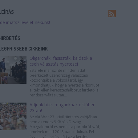
LEÍRÁS
Ide írhatsz levelet nekünk!
HIRDETÉS
LEGFRISSEBB CIKKEINK
Oligarchák, fasiszták, kalózok a
cseh választás nyertesei
Estefelé már szinte minden adat
beérkezett Csehország választási
központjába a voksolásról, így
kimondhatjuk, hogy a nyertes a “korrupt
elitek” ellen keresztesháborút hirdető, a
rendszerváltás után...
Adjunk hitet magunknak október
23-án!
Az október 23-i civil tüntetés valójában
nem a rendező Közös Ország
Mozgalomról és nem is a pártokról szól,
amelyek majd 2018-ban indulnak. Fél
évvel a választás előtt az a kérdés,