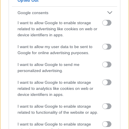
Opted Out
Természetesen az a győzelem, ami az MTI felett
arattatott, még nem teljes, és valószínűleg még egy
Google consents
ideig nem is lesz az. A cikkel, amit kiadtak, nemcsak
I want to allow Google to enable storage
az volt a probléma, hogy hazugságokat állított,
related to advertising like cookies on web or
hanem az is, hogy egyértelmű politikai
device identifiers in apps.
megrendelésre készült, az, hogy a magyar közmédia
egyértelmű politikai irányítás alatt áll. De minél
I want to allow my user data to be sent to
több ilyen ügy bukkan ki az arrogáns hatalomról,
Google for online advertising purposes.
minél több ember gondolja úgy, ebből elég volt,
annál közelebb kerülünk ahhoz, hogy ez többé ne
I want to allow Google to send me
forduljon elő!
personalized advertising.
I want to allow Google to enable storage
related to analytics like cookies on web or
device identifiers in apps.
I want to allow Google to enable storage
Címkék:
mti
szabó
napraforgó
ángyán
related to functionality of the website or app.
I want to allow Google to enable storage