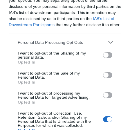
your opt-out. You may separately opt-out of the further
osztották meg a Facebookon és hivatkozott rá
disclosure of your personal information by third parties on the
csaknem minden nagyobb internetes portál és
IAB’s list of downstream participants. This information may
média.
also be disclosed by us to third parties on the
IAB’s List of
Downstream Participants
that may further disclose it to other
25 nappal később, ma, részleges igazság
third parties.
szolgáltatott az általunk elsőként feltárt ügyben. És
Please note that this website/app uses one or more Google
itt a lényeg. A társadalom nyomása képes arra, hogy
Personal Data Processing Opt Outs
services and may gather and store information including but
kiharcolja az igazságot a manipuláció, a
not limited to your visit or usage behaviour. You may click to
I want to opt-out of the Sharing of my
szolgamédiával szemben, ahogy még egy hónappal
personal data.
grant or deny consent to Google and its third-party tags to
korábban Schmitt Pál ügyében kényszeríttette a
Opted In
use your data for below specified purposes in below Google
társadalom és a civilek lemondásra az államfőt,
consent section.
most egy kisebb ügyben a társadalom és az
I want to opt-out of the Sale of my
Personal Data.
érintettek nyomása bocsánatkérésre az MTI-t. Nincs
Opted In
lehetetlen, nincs leválthatatlan egy, a demokráciától
elsodródó társadalomban sem. Egyszerűen arra van
I want to opt-out of processing my
Personal Data for Targeted Advertising.
szükség, hogy ne tehetetlen bábuként álljunk a
Opted In
politikával szemben, hanem kiálljunk a
gondolatainkért, az elveinkért. Ne legyintsünk, hogy
I want to opt-out of Collection, Use,
Retention, Sale, and/or Sharing of my
úgy is mindegy, hanem cselekedjünk, győzzük meg
Personal Data that Is Unrelated with the
ismerőseinket, tüntessünk, írjunk.
Purposes for which it was collected.