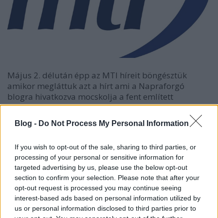
Május 2. délután épp az MTI híreit böngésztük
amikor megláttuk azt a hírt ami a Napraforgó
blogra hivatkozva mocskolja a fent említett
képviselőket. Rögtön rákerestünk a Napraforgó
blogra, hiszen követjük a magyar médiát, de még
Blog -
Do Not Process My Personal Information
nem hallottunk erről a blogról. A keresés nem hozott
eredményt, a blog a Google szerint nem létezett, így
If you wish to opt-out of the sale, sharing to third parties, or
rákerestünk a bejegyzés címére és az idézett
processing of your personal or sensitive information for
szövegrészletekre, de azt se találtuk meg. A blog
targeted advertising by us, please use the below opt-out
nem létezett, vagy csupán az MTI úgy találta meg,
section to confirm your selection. Please note that after your
hogy előtte senki nem hivatkozott rá, tehát az MTI
opt-out request is processed you may continue seeing
vagy maga gyártotta, vagy valaki elküldte neki a
interest-based ads based on personal information utilized by
linket. Így megírtuk azt a blogbejegyzést, ami
us or personal information disclosed to third parties prior to
végigsüvített a magyar Interneten. Közel 3000-en