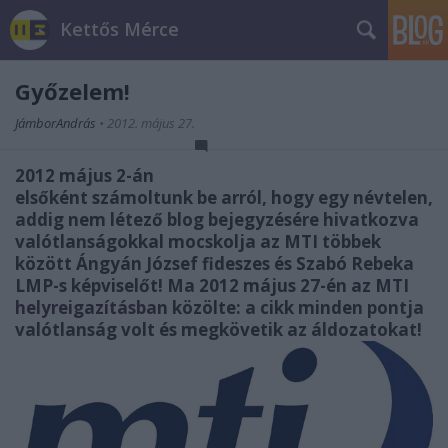
Kettős Mérce
Győzelem!
JámborAndrás
•
2012. május 27.
2012 május 2-án
elsőként számoltunk be arról, hogy egy névtelen,
addig nem létező blog bejegyzésére hivatkozva
valótlanságokkal mocskolja az MTI többek
között Ángyán József fideszes és Szabó Rebeka
LMP-s képviselőt! Ma 2012 május 27-én
az MTI
helyreigazításban
közölte: a cikk minden pontja
valótlanság volt és megkövetik az áldozatokat!