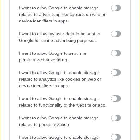
Szerintük ők a
Nemzetet
képviselik, s csak ők
képviselik, kritikusaik jó része, politikai ellenfelek
I want to allow Google to enable storage
pedig potenciális és valódi hazaárulók, komcsik,
related to advertising like cookies on web or
liberók, (azaz hazátlanok).
device identifiers in apps.
Ez ugyanaz mint amikor Sztálin kizárta a szovjet
I want to allow my user data to be sent to
népből az osztályellenséget, aki ugyan szovjet, de
Google for online advertising purposes.
társadalmi státusza, lelke, gondolkodása miatt a
I want to allow Google to send me
kapitalizmus, idegen hatalmak szolgája, szánhúzója,
personalized advertising.
stb. És igen, ezt csinálta Hitler is a zsidókkal,
melegekkel, komcsikkal, humanistákkal,
I want to allow Google to enable storage
fogyatékosokkal...akik ugyan németek, de. DE. Az
related to analytics like cookies on web or
ellenség kijelölése az első lépés. Ők a kijelöléstől
device identifiers in apps.
fogva már nem a politika közösség tagjai. Lehetnek
született németek Németországban, háborús hősök,
I want to allow Google to enable storage
tudósok, mégis számkivetettek. Innentől kezdve
related to functionality of the website or app.
ketyeg az óra, csak idő kérdése mikor telepítik ki,
verik és alázzák meg őket, és ha a totalitárius vezető
I want to allow Google to enable storage
úgy gondolja, végeznek velük. Ja és a polkorrektség
related to personalization.
miatt mondom enyhébb formában ez tette Roosevelt
is a japán-amerikaiakkal, csak ők utána
I want to allow Google to enable storage