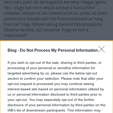
nem náci párt, de támogatóik kemény magja igenis
náci. Vagy hát mire véljük azokat a kurucinfos
cikkeket, miszerint aki sóletet eszik az zsidó, és ezért
potenciális hazaáruló? Aki franciakrémest az meg
francia? Vagy milyen dolog banánt fotoshoppolni
Obama kezébe, azt mutatva, hogy ez kell a
majomnak?
Mintha ugye a kurucinfo analfabétái vitték volna
Blog -
Do Not Process My Personal Information
tizedannyira mint az a "majom." Ja tudom, a Soros
pénzén könnyű rágózni....(Hová is lenne sorosozás
nélkül az antiszemitizmus.)
If you wish to opt-out of the sale, sharing to third parties, or
processing of your personal or sensitive information for
Mire véljük az állandó Izraellel foglalkozást, annak
targeted advertising by us, please use the below opt-out
ellenére, hogy Vona Gábor azt
állítja
, ő nem utálja a
section to confirm your selection. Please note that after your
zsidókat, csak Izrael militáns politikáját? Egyáltalán
opt-out request is processed you may continue seeing
hogy van az, hogy a Jobbik folyton az izraeliek miatt
interest-based ads based on personal information utilized by
aggódik és mondjuk nem a nálunk ténylegesen nagy
us or personal information disclosed to third parties prior to
your opt-out. You may separately opt-out of the further
német befolyás miatt? Pedig annak káros voltára is
disclosure of your personal information by third parties on the
lenne történelmi példa.
IAB’s list of downstream participants. This information may