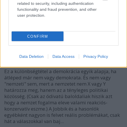
hazamehettek és nem a tömegsírban végezték.
related to security, including authentication
Benes is kijelölte a magyarokat mint bűnös népet, az
functionality and fraud prevention, and other
tán jó volt? Lószart, ez náci tempó.
user protection.
Ha tehát valaki nem náci, akkor a politikai közösség
egyenrangú tagjának tekint mindenkit, azt is, aki
CONFIRM
nem ért vele egyet. Nem tekintheti potenciális
bűnűzőnek és hazaárulónak egy csoport tagját sem,
azért mert ennek a csoportnak valamely más tagja
Data Deletion
Data Access
Privacy Policy
erkölcstelen, megvetendő szarházi, vagy bűnűző.
Ez a különbségtétel a demokrácia egyik alapja, ha
átléped már nem vagy demokrata. És nem vagy
"nemzeti" sem, mert a nemzetet nem X vagy Y
határozza meg, hanem az a tényleges politikai
közösség. (Csak az ódivatú baloldaliak hiszik azt
hogy a nemzet fogalma eleve valami reakciós-
konzervatív eszme.) A Jobbik és a hasonlók
egyébként nagyon is felvet reális problémákat, csak
hát a válaszokkal van baj...