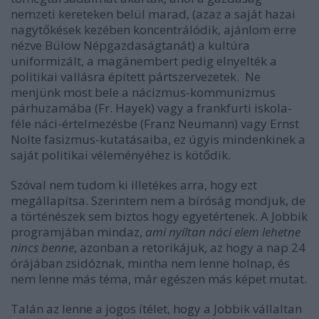
nemzeti kereteken belül marad, (azaz a saját hazai
nagytőkések kezében koncentrálódik, ajánlom erre
nézve Bülow Népgazdaságtanát) a kultúra
uniformizált, a magánembert pedig elnyelték a
politikai vallásra épített pártszervezetek. Ne
menjünk most bele a nácizmus-kommunizmus
párhuzamába (Fr. Hayek) vagy a frankfurti iskola-
féle náci-értelmezésbe (Franz Neumann) vagy Ernst
Nolte fasizmus-kutatásaiba, ez úgyis mindenkinek a
saját politikai véleményéhez is kötődik.
Szóval nem tudom ki illetékes arra, hogy ezt
megállapítsa. Szerintem nem a bíróság mondjuk, de
a történészek sem biztos hogy egyetértenek. A Jobbik
programjában mindaz,
ami nyíltan náci elem lehetne
nincs benne
, azonban a retorikájuk, az hogy a nap 24
órájában zsidóznak, mintha nem lenne holnap, és
nem lenne más téma, már egészen más képet mutat.
Talán az lenne a jogos ítélet, hogy a Jobbik vállaltan