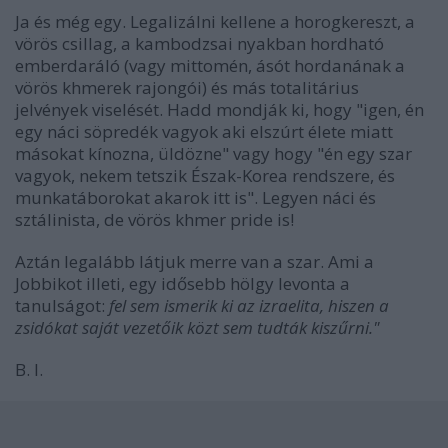
Ja és még egy. Legalizálni kellene a horogkereszt, a
vörös csillag, a kambodzsai nyakban hordható
emberdaráló (vagy mittomén, ásót hordanának a
vörös khmerek rajongói) és más totalitárius
jelvények viselését. Hadd mondják ki, hogy "igen, én
egy náci söpredék vagyok aki elszúrt élete miatt
másokat kínozna, üldözne" vagy hogy "én egy szar
vagyok, nekem tetszik Észak-Korea rendszere, és
munkatáborokat akarok itt is". Legyen náci és
sztálinista, de vörös khmer pride is!
Aztán legalább látjuk merre van a szar. Ami a
Jobbikot illeti, egy idősebb hölgy levonta a
tanulságot:
fel sem ismerik ki az izraelita, hiszen a
zsidókat saját vezetőik közt sem tudták kiszűrni."
B. I.