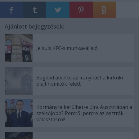
Ajánlott bejegyzések:
Je suis KFC-s munkavállaló
Bagdad átvette az irányitást a kirkuki
olajfinomítók felett
Kormányra kerülhet-e újra Ausztriában a
szélsőjobb? Percről percre az osztrák
választásról!