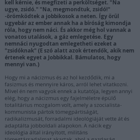
kell kérnie, és megfizeti a perköltséget. "Na
ugye, zsidó." "Na, megmondtuk, zsidó!"
-örömködtek a jobbikosok a neten. Így örül
ugyebár az ember annak ha a bíróság kimondja
róla, hogy nem náci. És akkor még hol vannak a
vonatos utalások, a gáz emlegetése. Egy
nemnáci
nyugodtan emlegetheti ezeket a
"zsidóknak" (E szó alatt azok értendők, akik nem
értenek egyet a Jobbikkal. Bámulatos, hogy
mennyi van.)
Hogy mi a nácizmus és az hol kezdődik, mi a
fasizmus és mennyire káros, arról lehet vitatkozni.
Mivel én nem vagyok ennek a kutatója, legyen annyi
elég, hogy a nácizmus egy fajelméletre épülő
totalitárius mozgalom volt, amely a szocialista-
kommunista pártok tömegpártiságát,
radikalizmusát, forradalmi ideológiáját vette át és
adaptálta jobboldali alapokon. A nácik egy
ideológia által irányított, militáns
tömegtársadalmat akartak, ahol a gazdaság