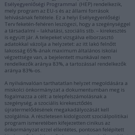
Esélyegyenlőségi Programma
l (HEP) rendelkezik,
mely program az EU-s és az állami források
lehívásának feltétele. Ez a helyi Esélyegyenlőségi
Terv feketén-fehéren leszögezi, hogy a szegénységgel
a társadalmi – lakhatási, szociális stb. – kirekesztés
is együtt jár. A telepeket vizsgálva elborzasztó
adatokkal vázolja a helyzetet: az itt lakó felnőtt
lakosság 65%-ának maximum általános iskolai
végzettsége van, a bejelentett munkával nem
rendelkezők aránya 83%, a tartozással rendelkezők
aránya 83%-os.
A nyilvánvalóan tarthatatlan helyzet megoldására a
miskolci önkormányzat a dokumentumban meg is
fogalmazza a célt: a telepfelszámolásnak a
szegénység, a szociális kirekesztődés
újratermelődésének megakadályozását kell
szolgálnia. A részletesen kidolgozott szociálpolitikai
program ismeretében kifejezetten cinikus az
önkormányzat ezzel ellentétes, pontosan felépített