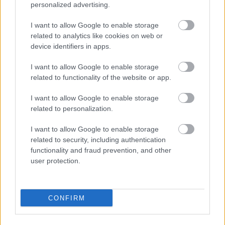
ugyanezt a feltételt. A lakásrendelet módosításával
personalized advertising.
pedig el is kezdődtek a Számozott utcákból, Miskolc
egyik szegénynegyedéből a kilakoltatások. A
I want to allow Google to enable storage
rendelet-módosítás és a kilakoltatási gyakorlat ellen
related to analytics like cookies on web or
a TASZ újabb panaszt nyújtott be az alapjogi
device identifiers in apps.
biztoshoz.
I want to allow Google to enable storage
related to functionality of the website or app.
Ezeknek az összevont indítványoknak kivizsgálása
utánszületett meg tehát az a Jelentés, amelyben az
I want to allow Google to enable storage
ombudsman súlyos mondatokkal ítéli el a
related to personalization.
megfélemlítő, a totális állami berendezkedésekre
jellemző hatósági razziákat. Az indítványban foglalt
I want to allow Google to enable storage
alapjogi sérelmeket a jelentés egytől egyig
related to security, including authentication
megállapítja, így a tisztességes eljáráshoz, a
functionality and fraud prevention, and other
jogbiztonsághoz, a magánszférához, az emberi
user protection.
méltósághoz való jog, és az egyenlő bánásmód
követelményének megsértését is. A dokumentum
mind terjedelmében, mind mélységében,
CONFIRM
hangvételében kiemelkedik a jelentések sorából,
hiszen nem gyakran olvasni olyan egyértelmű
ombudsmani felszólításokat, mint amellyel jelen