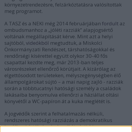
környezetrendezésre, felzárkóztatásra valósítottak
meg programot.
A TASZ és a NEKI még 2014 februárjában
fordult
az
ombudsmanhoz a „jóléti razziák” alapjogsértő
voltának megállapítását kérve. Mint azt a helyi
sajtóból,
videókból
megtudtuk, a Miskolci
Önkormányzati Rendészet, társhatóságokkal és
rendőrségi kísérettel együtt olykor 30-40 fős
csapattal kezdte meg, már 2013-ban teljes
városrészeket ellenőrző körútjait. A kizárólag az
elgettósodott területeken, mélyszegénységben élő
állampolgárokat sújtó – a mai napig zajló - razziák
során a többtucatnyi hatósági személy a családok
lakásaiba benyomulva ellenőrzi a háziállat oltási
könyvétől a WC-papíron át a kuka meglétét is.
A jogvédők szerint a felhatalmazás nélküli,
rendszeres hatósági razziázás a demokratikus
jogállami értékek mindegyikét sérti, hiszen