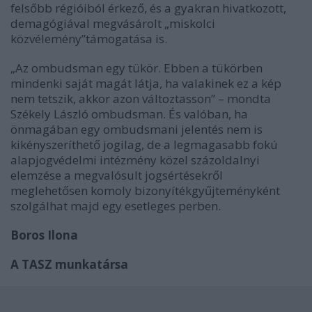
felsőbb régióiból érkező, és a gyakran hivatkozott,
demagógiával megvásárolt „miskolci
közvélemény”támogatása is.
„
Az ombudsman egy tükör. Ebben a tükörben
mindenki saját magát látja, ha valakinek ez a kép
nem tetszik, akkor azon változtasson
” – mondta
Székely László ombudsman. És valóban, ha
önmagában egy ombudsmani jelentés nem is
kikényszeríthető jogilag, de a legmagasabb fokú
alapjogvédelmi intézmény közel százoldalnyi
elemzése a megvalósult jogsértésekről
meglehetősen komoly bizonyítékgyűjteményként
szolgálhat majd egy esetleges perben.
Boros Ilona
A TASZ munkatársa