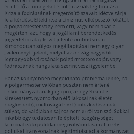
értetődő a tömegeket érintő razziák legitimitása,
Kriza a fodrászának megerősítő szavait idézve zárja
le a kérdést. Eltekintve a cinizmus elképesztő fokától,
a polgármester vagy nem érti, vagy nem akarja
megérteni azt, hogy a jogállami berendezkedés
jogvédelmi alapkövét jelentő ombudsman
kimondottan súlyos megállapításai nem egy olyan
„véleményt” jelent, melyet az ország negyedik
legnagyobb városának polgármestere saját, vagy
fodrászának hangulata szerint vesz figyelembe.
Bár az könnyebben megoldható probléma lenne, ha
a polgármester valóban pusztán nem értené
önkormányzatának jogtipró, az egyébként is
kirekesztett, nyomorban élő lakosainak életét
megkeserítő, méltóságát sértő intézkedéseinek
súlyát, de valójában sajnos nem erről van szó. Sokkal
inkább egy tudatosan felépített, szegénységet
kriminalizáló politika megnyilvánulásairól, mely
politikai irányvonalnak legitimitást ad a kormányzat