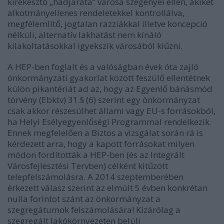
kirekesztő „hadjárata” városa szegényei ellen, akiket
alkotmányellenes rendeletekkel kontrollálva,
megfélemlítő, jogtalan razziákkal illetve koncepció
nélküli, alternatív lakhatást nem kínáló
kilakoltatásokkal igyekszik városából kiűzni.
A HEP-ben foglalt és a valóságban évek óta zajló
önkormányzati gyakorlat között feszülő ellentétnek
külön pikantériát ad az, hogy az Egyenlő bánásmód
törvény (Ebktv) 31.§ (6) szerint egy önkormányzat
csak akkor részesülhet állami vagy EU-s forrásokból,
ha Helyi Esélyegyenlőségi Programmal rendelkezik.
Ennek megfelelően a Biztos a vizsgálat során rá is
kérdezett arra, hogy a kapott forrásokat milyen
módon fordították a HEP-ben (és az Integrált
Városfejlesztési Tervben) célként kitűzött
telepfelszámolásra. A 2014 szeptemberében
érkezett válasz szerint az elmúlt 5 évben konkrétan
nulla forintot szánt az önkormányzat a
szegregátumok felszámolására! Kizárólag a
szegregált lakókörnyezeten belüli