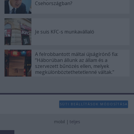
Csehországban?
Je suis KFC-s munkavállaló
A felrobbantott máltai újságírónő fia:
“Háborúban állunk az állam és a
szervezett bűnözés ellen, melyek
megkülönböztethetetlenné váltak.”
SÜTI BEÁLLÍTÁSOK MÓDOSÍTÁSA
mobil
|
teljes