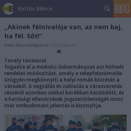
Kettős Mérce
„Akinek félnivalója van, az nem baj,
ha fél. Sőt!”
Kettős Mérce vendégszerző
•
2015. június 21.
Tavaly tavasszal
fogadta el a miskolci önkormányzat azt hírhedt
rendelet-módosítást, amely a telepfelszámolás
ürügyén megkönnyíti a helyi romák kiűzését a
városból. A vegzálás és zaklatás a városvezetés
részéről azonban sokkal korábban kezdődött, és
e hatósági ellenőrzések jogszerűtlenségét most
már ombudsmani jelentés is bizonyítja.