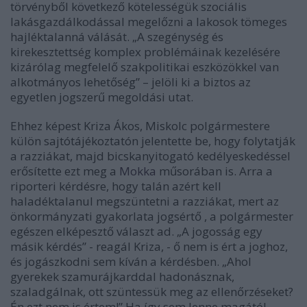
törvényből következő kötelességük szociális
lakásgazdálkodással megelőzni a lakosok tömeges
hajléktalanná válását. „A szegénység és
kirekesztettség komplex problémáinak kezelésére
kizárólag megfelelő szakpolitikai eszközökkel van
alkotmányos lehetőség” – jelöli ki a biztos az
egyetlen jogszerű megoldási utat.
Ehhez képest Kriza Ákos, Miskolc polgármestere
külön sajtótájékoztatón jelentette be, hogy folytatják
a razziákat, majd bicskanyitogató kedélyeskedéssel
erősítette ezt meg a
Mokka
műsorában is. Arra a
riporteri kérdésre, hogy talán azért kell
haladéktalanul megszüntetni a razziákat, mert az
önkormányzati gyakorlata jogsértő , a polgármester
egészen elképesztő választ ad. „A jogosság egy
másik kérdés” - reagál Kriza, - ő nem is ért a joghoz,
és jogászkodni sem kíván a kérdésben. „Ahol
gyerekek szamurájkarddal hadonásznak,
szaladgálnak, ott szüntessük meg az ellenőrzéseket?
Én ezt nem is értem!” Ha így sem lenne magától