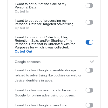
consent section.
bevallott önkormányzati elvárás az ellenőrzések
I want to opt-out of the Sale of my
Personal Data.
kifejezett céljaként tehát azoknak a megfélemlítését
Opted In
jelöli meg, akiket „nem odavalónak” ítél a
városvezetés. Ha ezek a mondatok nem lettek volna
I want to opt-out of processing my
Personal Data for Targeted Advertising.
elég meggyőzőek az ellenőrzések valós célját
Opted In
illetően, az önkormányzat további lépései
megerősítették a mélyszegény, főleg roma lakosok
I want to opt-out of Collection, Use,
szisztematikusan felépített, megfélemlítő
Retention, Sale, and/or Sharing of my
Personal Data that Is Unrelated with the
kiszorítását a városból. 2014 tavaszán ugyanis a
Purposes for which it was collected.
miskolci önkormányzat elfogadta azt a hírhedtté vált
Opted Out
rendelet-módosítást, amelyet a helyi média a régóta
várt telepfelszámolási programként igyekezett
Google consents
beállítani, de valójában a már megkezdett, a helyi
I want to allow Google to enable storage
romákat zaklató, Miskolcról való kiűzésüket célzó,
related to advertising like cookies on web or
soron következő hatalmi lépés volt. Erre utalt a
device identifiers in apps.
rendelet nyilvánvalóan diszkriminatív kitétele is,
amely csak az alacsony komfortfokozatú szociális
I want to allow my user data to be sent to
bérlakásokból kiköltözőket kötelezte a város
Google for online advertising purposes.
elhagyására „lelépési pénz” ellenében, miközben a
jobb státuszú elköltözőktől nem követelte meg
I want to allow Google to send me