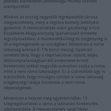
jelentés kiemelkedő jelentőségű munka számos
szempontból.
Miskolc az ország negyedik legnépesebb városa,
megyeszékhely, mely a régióra komoly befolyást
gyakorol. A rendszerváltás utáni gazdasági krízis
Északkelet-Magyarország iparvárosait érintette
legsúlyosabban, a munkanélküliség és szegénység is
itt a legmagasabb az országban. Miskolcon a roma
lakosság aránya 6-7 % körül mozog. Gyakran
ismételt tény, hogy a deprivációval sújtott, teljes
létbizonytalanságban élő embereket érintő
kirekesztés sokkal nagyobb arányban sújtja a roma,
mint a nem roma lakosságot. Ez a számokból úgy is
tükröződik, hogy országos szinten a roma lakosság
szegénységi rátája tízszerese a nem roma
népességének.
Miskolcon a helyzet még egyértelműbb: 13
szegregátumával a város a lakhatási kirekesztés
iskolapéldája. A megyeszékhely saját
Helyi