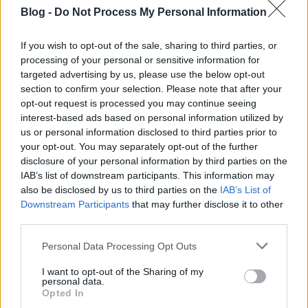
korlátozza az ellenőrzött állampolgárok magán- és
Blog -
Do Not Process My Personal Information
családi élethez, lakásuk sérthetetlenségéhez való
alapjogát és ezáltal az emberi méltóságukat,
továbbá a tisztességes eljáráshoz és a
If you wish to opt-out of the sale, sharing to third parties, or
processing of your personal or sensitive information for
jogorvoslathoz való jogukat. Azon személyek
targeted advertising by us, please use the below opt-out
tekintetében, akiket az ellenőrzések elköltözésre
section to confirm your selection. Please note that after your
kényszerítenek, korlátozza a tartózkodási hely
opt-out request is processed you may continue seeing
szabad megválasztásának jogát is. Mivel a
interest-based ads based on personal information utilized by
rendelkezésre álló adatok alapján megállapítható,
us or personal information disclosed to third parties prior to
hogy az ellenőrzések aránytalan mértékben
your opt-out. You may separately opt-out of the further
érintenek roma származású állampolgárokat, ezért
disclosure of your personal information by third parties on the
a hátrányos megkülönböztetés tilalmába is
IAB’s list of downstream participants. This information may
ütköznek.
also be disclosed by us to third parties on the
IAB’s List of
Downstream Participants
that may further disclose it to other
A
videófilmben
nyilatkozó MÖR vezetője eszerint az
third parties.
erre a célra létrehozott Rendészet feladata a
következő:
„Ha azt mondom, hogy már tíz emberből
Please note that this website/app uses one or more Google
Personal Data Processing Opt Outs
ha öt elköltözik,
aki nem abba a környezetbe való,
services and may gather and store information including but
akkor már egy nagyon komoly eredményt elértünk.
not limited to your visit or usage behaviour. You may click to
I want to opt-out of the Sharing of my
personal data.
De ha csak kettő, akkor is már eredményt értünk el
grant or deny consent to Google and its third-party tags to
Opted In
use your data for below specified purposes in below Google
valamilyen szinten.”
A Rendészet vezetője által