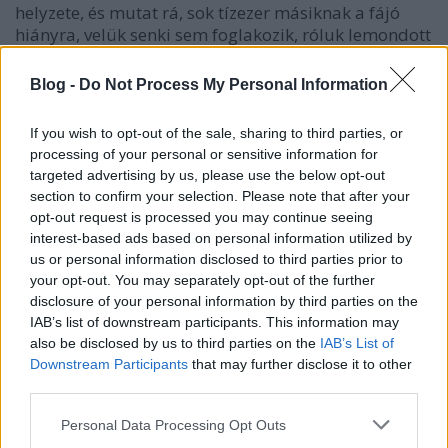
helyzete, és mutat rá, sok tízezer másiknak a fájó
hiányra, velük senki sem foglakozik, róluk lemondott
az állam és a közösség.
Blog -
Do Not Process My Personal Information
A szolidaritás pedig pontosan olyan dolog, mint a
demokrácia vagy a jogállam, akkor létezik, ha fontos
If you wish to opt-out of the sale, sharing to third parties, or
az állampolgároknak, értik azt, gyakorolják, és úgy
processing of your personal or sensitive information for
érzik, hogy segíti őket, nem ellenük van.
targeted advertising by us, please use the below opt-out
section to confirm your selection. Please note that after your
Persze ez nem azt jelenti, hogy abba kellene hagyni a
opt-out request is processed you may continue seeing
menekültek segítését, amit nem állami pénzből,
interest-based ads based on personal information utilized by
hanem sok tízezer állampolgár pénzéből,
us or personal information disclosed to third parties prior to
munkájából, adományából hoznak össze az
your opt-out. You may separately opt-out of the further
emberek, hanem azt jelenti, hogy mint a közösség
disclosure of your personal information by third parties on the
bármely cselekedete, ez is politika, és el kell végezni
IAB’s list of downstream participants. This information may
mellette a politikai munkát is. Be kell mutatni, miért
also be disclosed by us to third parties on the
IAB’s List of
hasznos ez, hogy nemcsak a menekültek kapnak enni
Downstream Participants
that may further disclose it to other
és inni, és ha tényleg történik olyan, hogy egy segítő
third parties.
jogtalanul nem adna valakinek enni, ki kell őt rakni a
Please note that this website/app uses one or more Google
segítői csapatból, de minimum el kell magyarázni
Personal Data Processing Opt Outs
services and may gather and store information including but