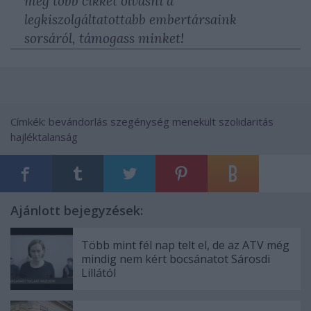
még több cikket olvasni a
legkiszolgáltatottabb embertársaink
sorsáról,
támogass minket
!
Címkék:
bevándorlás
szegénység
menekült
szolidaritás
hajléktalanság
Ajánlott bejegyzések:
Több mint fél nap telt el, de az ATV még
mindig nem kért bocsánatot Sárosdi
Lillától