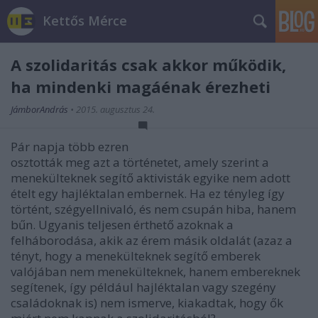
Kettős Mérce
A szolidaritás csak akkor működik,
ha mindenki magáénak érezheti
JámborAndrás
•
2015. augusztus 24.
Pár napja több ezren
osztották meg azt a történetet, amely szerint a
menekülteknek segítő aktivisták egyike nem adott
ételt egy hajléktalan embernek. Ha ez tényleg így
történt, szégyellnivaló, és nem csupán hiba, hanem
bűn. Ugyanis teljesen érthető azoknak a
felháborodása, akik az érem másik oldalát (azaz a
tényt, hogy a menekülteknek segítő emberek
valójában nem menekülteknek, hanem embereknek
segítenek, így például hajléktalan vagy szegény
családoknak is) nem ismerve, kiakadtak, hogy ők