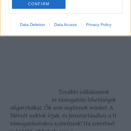
Mérce
CONFIRM
nem segít
pártokat
Data Deletion
Data Access
Privacy Policy
vagy
További vállalásaink
és támogatási lehetőségek
oligarchákat. Ők sem segítenek minket. A
Mércét nektek írjuk, és fenntartásához a ti
támogatásotokra számítunk! Ha szeretnél