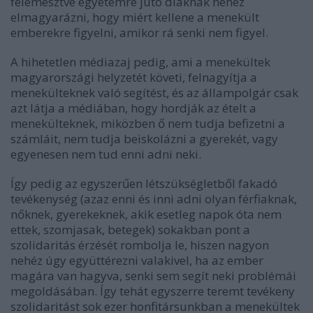
felemésztve egyetemre jutó diáknak nehéz
elmagyarázni, hogy miért kellene a menekült
emberekre figyelni, amikor rá senki nem figyel.
A hihetetlen médiazaj pedig, ami a menekültek
magyarországi helyzetét követi, felnagyítja a
menekülteknek való segítést, és az állampolgár csak
azt látja a médiában, hogy hordják az ételt a
menekülteknek, miközben ő nem tudja befizetni a
számláit, nem tudja beiskolázni a gyerekét, vagy
egyenesen nem tud enni adni neki.
Így pedig az egyszerűen létszükségletből fakadó
tevékenység (azaz enni és inni adni olyan férfiaknak,
nőknek, gyerekeknek, akik esetleg napok óta nem
ettek, szomjasak, betegek) sokakban pont a
szolidaritás érzését rombolja le, hiszen nagyon
nehéz úgy együttérezni valakivel, ha az ember
magára van hagyva, senki sem segít neki problémái
megoldásában. Így tehát egyszerre teremt tevékeny
szolidaritást sok ezer honfitársunkban a menekültek