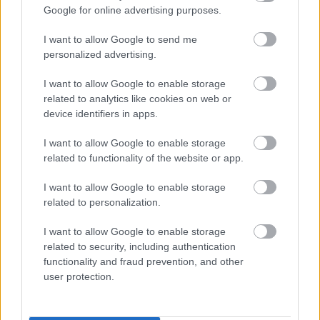
márpedig erre a szolidaritásra nemcsak a
Google for online advertising purposes.
menekültek kapcsán lenne szüksége az országnak. A
szolidaritás nem egy véges erőforrás, ha “adunk”
I want to allow Google to send me
belőle valakinek, nem jelenti azt, hogy másnak
personalized advertising.
kevesebb jut. Azt kell elérnünk, hogy a magyar
társadalomban most felszabaduló szolidaritási
I want to allow Google to enable storage
related to analytics like cookies on web or
energiák pillangóhatásként terjedjenek tovább, még
device identifiers in apps.
több embert érjenek el, és még több embert
aktivizáljon, és ne lokalizálódjanak kizárólag a
I want to allow Google to enable storage
hazánkba érkező menekültek köré.
related to functionality of the website or app.
I want to allow Google to enable storage
related to personalization.
Kövesd a szerző bejegyzéseit a
Facebookon
is!
I want to allow Google to enable storage
related to security, including authentication
functionality and fraud prevention, and other
user protection.
A Kettős
Támogass havi 1000 forinttal: