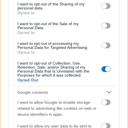
neki, hogy a szolidaritás nemcsak a menekülteknek
not limited to your visit or usage behaviour. You may click to
I want to opt-out of the Sharing of my
jár, hanem minden rászoruló embernek. Ahogy
personal data.
grant or deny consent to Google and its third-party tags to
mindemellett el kell magyarázni minél több
Opted In
use your data for below specified purposes in below Google
állampolgárnak, hogy a szolidaritás nemcsak a
consent section.
I want to opt-out of the Sale of my
magyar állampolgároknak jár, hanem minden
Personal Data.
rászoruló embernek.
Opted In
Ugyanis, ha a szolidaritás válogat ember és ember
I want to opt-out of processing my
Personal Data for Targeted Advertising.
között, az már inkább saját magunk megsegítésévé,
Opted In
önigazolássá válik, a valódi katasztrófák enyhítése
helyett.
I want to opt-out of Collection, Use,
Retention, Sale, and/or Sharing of my
Personal Data that Is Unrelated with the
Ami pedig ennél is fontosabb, azokat a
Purposes for which it was collected.
közösségeket, akik most a menekültek
Opted Out
megsegítésére megszerveződtek, arra kell használni,
Google consents
hogy a szolidaritást tovább folytassák, és nemcsak
az ételosztás, a közvetlen segítségnyújtás, hanem a
I want to allow Google to enable storage
politika más műfajaiban is. Hiszen nemcsak a
related to advertising like cookies on web or
menekülteknek való segítés vezeti ki ezeket az
device identifiers in apps.
önkénteseket az utcára, hanem az emberi
jócselekedet, a mások segítése és támogatása,
I want to allow my user data to be sent to