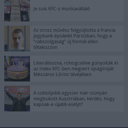
Je suis KFC-s munkavállaló
Az orosz művész felgyújtotta a francia
jegybank épületét Párizsban, hogy a
“rabszolgaság” új formái ellen
tiltakozzon
Liberálisozva, röhögcsélve gúnyolták ki
az Index KFC-ben megvert újságíróját
Mészáros Lőrinc tévéjében
A szélsőjobb egyszer már csúnyán
megbukott Ausztriában, kérdés, hogy
kapnak-e újabb esélyt?