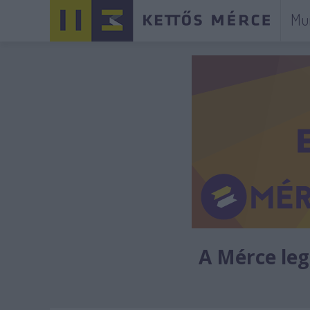
Mu
A Mérce legú