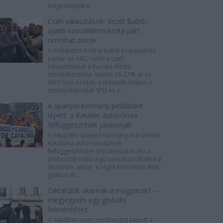
megmutatjuk-e,...
Cseh választások: Vezet Babiš,
újabb szociáldemokrata párt
omolhat össze
A milliárdos Andrej Babiš és populista
pártja az ANO nyeri a cseh
választásokat a Europe Elects
modellbecslése szerint 26-27%-al az
ANO lesz az első, a második helyen a
szélsőjobboldali SPD és a...
A spanyol kormány példátlant
lépett: a Katalán autonómia
felfüggesztését javasolják
A néppárti spanyol kormány mai ülésén
Katalónia autonómiájának
felfüggesztésére tett javaslatot. Ha a
jobboldali többségű szenátus rábólint a
döntésre, akkor a régió kormánya által
gyakorolt...
Diktatúrát akarnak a magyarok? –
megjegyzés egy globális
felméréshez
A sajtóban nagy visszhangot kapott a