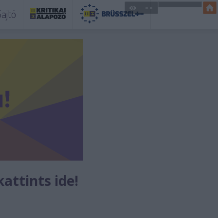
ajtó
kattints ide!