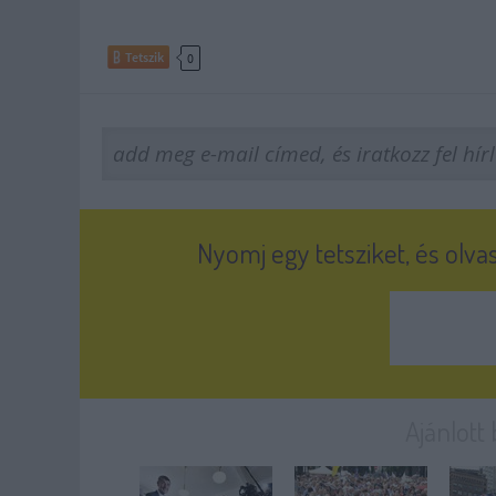
Tetszik
0
Nyomj egy tetsziket, és olva
Ajánlott