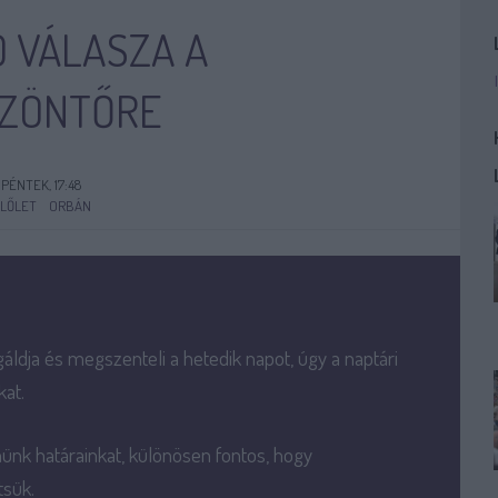
Ó VÁLASZA A
SZÖNTŐRE
 PÉNTEK, 17:48
LŐLET
ORBÁN
dja és megszenteli a hetedik napot, úgy a naptári
at.
k határainkat, különösen fontos, hogy
tsük.