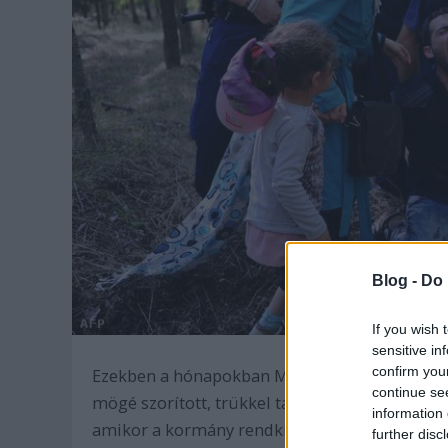
Blog -
Do 
If you wish 
sensitive in
confirm you
Ezekben a hónapokban Magyarországon valami
continue se
mögé szorított, trükkel táborokba vonatoztato
information 
amikor a kormány rendkívüli állapotról szól
further disc