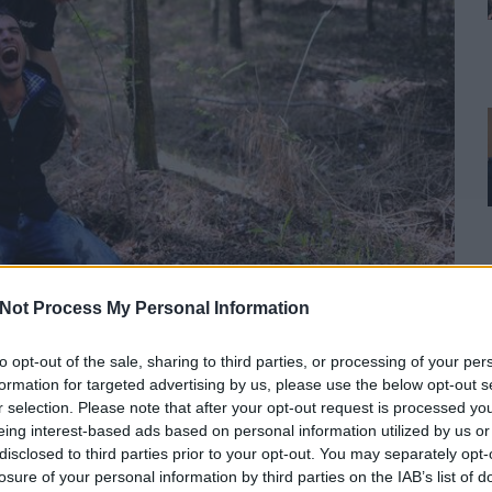
Not Process My Personal Information
to opt-out of the sale, sharing to third parties, or processing of your per
formation for targeted advertising by us, please use the below opt-out s
r selection. Please note that after your opt-out request is processed y
 bizarr dolog magyarnak lenni. Mikor szögesdrót
eing interest-based ads based on personal information utilized by us or
tt, kiéheztetett emberekkel van tele a média, vagy
disclosed to third parties prior to your opt-out. You may separately opt-
ó törvénycsomagot kíván megszavazni egy
losure of your personal information by third parties on the IAB’s list of