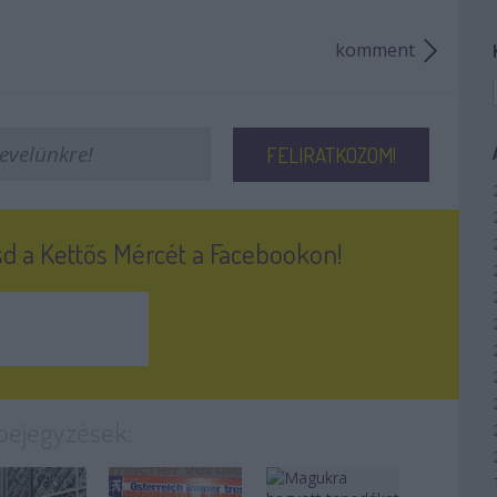
komment
sd a Kettős Mércét a Facebookon!
 bejegyzések: