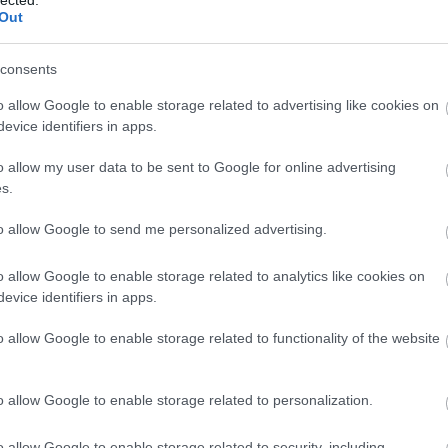
s, vagy csak a lélekben létező zsinagógába, lehet
Out
a baráti csevej és az ebből következő zajt
consents
ása mellett az évről, hogy mit lehetett volna jobban
s tisztességtelenségről, az életről és elmúlásról.
o allow Google to enable storage related to advertising like cookies on
tőle telhetőt, hogy a hely, ahol a családja, a
evice identifiers in apps.
hely legyen egy picivel, és hogy megbánja, ha ez
o allow my user data to be sent to Google for online advertising
összetartozásról és a közös alapokról, a megvédendő
s.
 a kizárásról, a megalázásról, a minden határ
to allow Google to send me personalized advertising.
o allow Google to enable storage related to analytics like cookies on
nagybetűs Zsidó Honfitárs megkapjam. Mert nem
evice identifiers in apps.
meg magamnak, amíg vannak kisbetűsök. És ha az
o allow Google to enable storage related to functionality of the website
t bánom, és ha bárkit megsértettem, azért most
nden nap elmondom magamnak, hogy ebben az
mástól, hanem a közös alapot, és tudom, hogy ezt
o allow Google to enable storage related to personalization.
TOZÁS nekünk, a nagybetűs NAGYON, de a
o allow Google to enable storage related to security, including