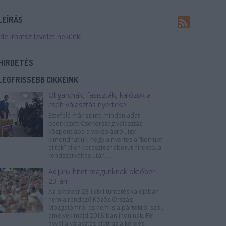
LEÍRÁS
Ide írhatsz levelet nekünk!
HIRDETÉS
LEGFRISSEBB CIKKEINK
Oligarchák, fasiszták, kalózok a
cseh választás nyertesei
Estefelé már szinte minden adat
beérkezett Csehország választási
központjába a voksolásról, így
kimondhatjuk, hogy a nyertes a “korrupt
elitek” ellen keresztesháborút hirdető, a
rendszerváltás után...
Adjunk hitet magunknak október
23-án!
Az október 23-i civil tüntetés valójában
nem a rendező Közös Ország
Mozgalomról és nem is a pártokról szól,
amelyek majd 2018-ban indulnak. Fél
évvel a választás előtt az a kérdés,