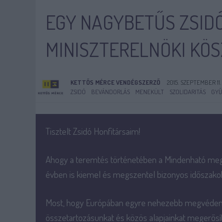
EGY NAGYBETŰS ZSID
MINISZTERELNÖKI KÖ
KETTŐS MÉRCE VENDÉGSZERZŐ
2015. SZEPTEMBER 11.
ZSIDÓ
BEVÁNDORLÁS
MENEKÜLT
SZOLIDARITÁS
GYŰ
Tisztelt Zsidó Honfitársaim!
Ahogy a teremtés történetében a Mindenható megál
évben is kiemel és megszentel bizonyos időszakok
Most, hogy Európában egyre nehezebb megvédenün
összetartozásunkat és közös alapjainkat megerősí