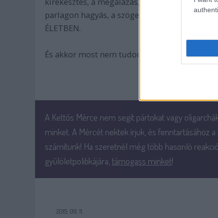
kirekesztés, a megalázás, az M1-esen vagy az
authenti
parlagon hagyás, a szögesdróttábor nem lesz
ÉLETBEN.
És akkor most nem tudom, hogy ide kell e írni a
A Kettős Mérce nem segít pártokat vagy oligarchá
minket. A Mércét nektek írjuk, és fenntartásához a
számítunk! Ha szeretnél még több hasonló reakció
gyűlöletpolitikájára,
támogass minket
!
2015. 09. 11.