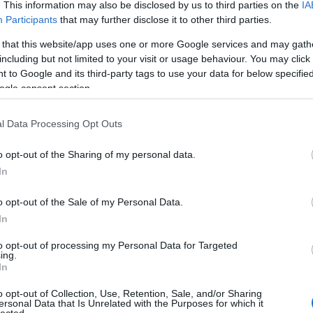
ndelkező, demokratikusan az Országházba delegált
. This information may also be disclosed by us to third parties on the
IA
Participants
that may further disclose it to other third parties.
ós és azok a katonák a hősök, akik mellett
esztették életüket. Akkor, amikor a keresztényiség
 that this website/app uses one or more Google services and may gath
including but not limited to your visit or usage behaviour. You may click 
ország miniszterelnöke emberek tízezreitől a
 to Google and its third-party tags to use your data for below specifi
ikor plakátkampányban uszítanak az „idegenek”
ogle consent section.
 nem is érdemes, de amikor az embernek összeszorul
most, csak most ne rontsuk el mi magyarok, ebben
l Data Processing Opt Outs
onlítható helyzetben, akkor hirtelen meg leszel
o opt-out of the Sharing of my personal data.
In
meg közös alapokról és összetartozásól lesz szó
o opt-out of the Sale of my Personal Data.
, megkérdezném, hogy annak az emlékműnek a
In
próbáltunk lebontani, vagy arról az
to opt-out of processing my Personal Data for Targeted
ma honfitársaink újraelosztása vagy mi, sic! vagy
ing.
In
o opt-out of Collection, Use, Retention, Sale, and/or Sharing
ersonal Data that Is Unrelated with the Purposes for which it
or a zsidók, még azok is, akik nem hangoztatják
lected.