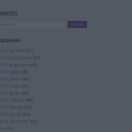
KERESÉS
ARCHÍVUM
2017 október
(
55
)
2017 szeptember
(
61
)
2017 augusztus
(
63
)
2017 július
(
68
)
2017 június
(
58
)
2017 május
(
61
)
2017 április
(
68
)
2017 március
(
68
)
2017 február
(
61
)
2017 január
(
64
)
2016 december
(
65
)
Tovább
...