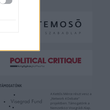
TÁMOGATÓNK
A Kettős Mérce részt vesz a
„Network 4 Debate”
projektben. Támogatónk a
Nemzetközi Visegrádi Alap.