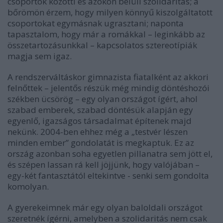
csoportok közötti és azokon belüli szolidaritás; a
bőrömön érzem, hogy milyen könnyű kiszolgáltatott
csoportokat egymásnak ugrasztani; naponta
tapasztalom, hogy már a romákkal – leginkább az
összetartozásunkkal – kapcsolatos sztereotípiák
magja sem igaz.
A rendszerváltáskor gimnazista fiatalként az akkori
felnőttek – jelentős részük még mindig döntéshozói
székben ücsörög – egy olyan országot ígért, ahol
szabad emberek, szabad döntésük alapján egy
egyenlő, igazságos társadalmat építenek majd
nekünk. 2004-ben ehhez még a „testvér lészen
minden ember” gondolatát is megkaptuk. Ez az
ország azonban soha egyetlen pillanatra sem jött el,
és szépen lassan rá kell jöjjünk, hogy valójában –
egy-két fantasztától eltekintve - senki sem gondolta
komolyan.
A gyerekeimnek már egy olyan baloldali országot
szeretnék ígérni, amelyben a szolidaritás nem csak