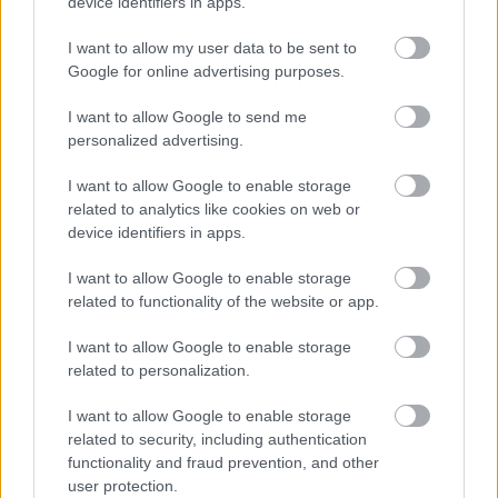
emberektől, mert Magyarországon itt van az a 600
device identifiers in apps.
ezres roma társadalom, amit évszázadok óta nem
I want to allow my user data to be sent to
sikerült integrálni. Holott mindenki tudja, hogy pénz
Google for online advertising purposes.
legfeljebb a roma haveroknak volt. Habiszti az is,
amikor minisztériumi döntéshozóink
I want to allow Google to send me
névjegykártyáin a magyar „felzárkózás”-t angolul
personalized advertising.
„integration”-nek fordítják, holott mindenki tudja,
hogy a kormány legfőbb döntéshozói fejében és a
I want to allow Google to enable storage
gyakorlatban ezek egymást kizáró folyamatok.
related to analytics like cookies on web or
Köznapi habiszti, hogy vezetőink tudatosan
device identifiers in apps.
könyörületet mondanak szolidaritás helyett, holott a
kettő viszonyrendszere éppen ellentétes egymással,
I want to allow Google to enable storage
és az elvárható minimumot összecseréli a megtehető
related to functionality of the website or app.
maximummal.
I want to allow Google to enable storage
De a legvállalhatatlanabb habiszti az, hogy a
related to personalization.
legrosszabb kommunistákat is meghazudtoló
módon próbálják elhitetni mindenkivel, hogy az
I want to allow Google to enable storage
related to security, including authentication
Országos Roma Önkormányzat - mely se nem
functionality and fraud prevention, and other
független, se nem szakmai, se nem civil, se nem
user protection.
valódi képviseleti - a legjobb alanya annak, hogy