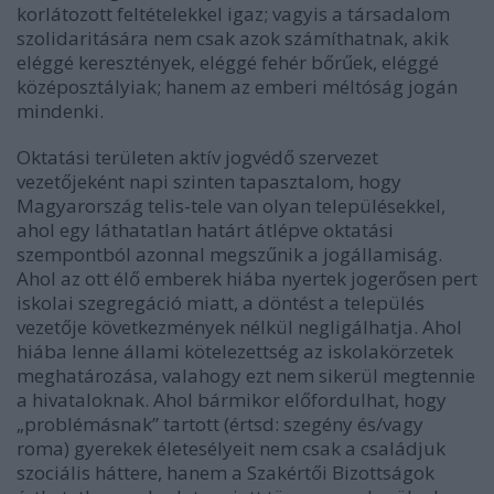
korlátozott feltételekkel igaz; vagyis a társadalom
szolidaritására nem csak azok számíthatnak, akik
eléggé keresztények, eléggé fehér bőrűek, eléggé
középosztályiak; hanem az emberi méltóság jogán
mindenki.
Oktatási területen aktív jogvédő szervezet
vezetőjeként napi szinten tapasztalom, hogy
Magyarország telis-tele van olyan településekkel,
ahol egy láthatatlan határt átlépve oktatási
szempontból azonnal megszűnik a jogállamiság.
Ahol az ott élő emberek hiába nyertek jogerősen pert
iskolai szegregáció miatt, a döntést a település
vezetője következmények nélkül negligálhatja. Ahol
hiába lenne állami kötelezettség az iskolakörzetek
meghatározása, valahogy ezt nem sikerül megtennie
a hivataloknak. Ahol bármikor előfordulhat, hogy
„problémásnak” tartott (értsd: szegény és/vagy
roma) gyerekek életesélyeit nem csak a családjuk
szociális háttere, hanem a Szakértői Bizottságok