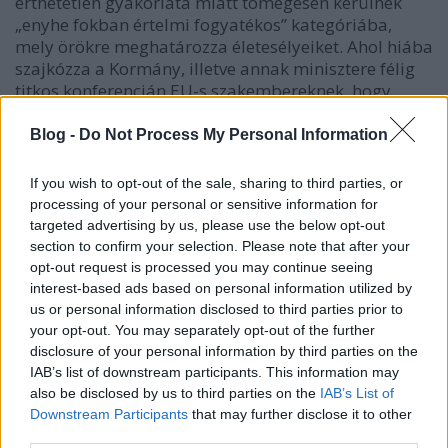
érthetetlen gyakorlata miatt tömegesen kerülnek
„enyhe fokban értelmi fogyatékos” kategóriába,
mely örökre meghatározza életesélyeiket. Ahol hiába
szajkózza a Kormány, illetve annak minisztere félig
titkos konferencián EU-s szakembereknek, hogy
Magyarországon mennyire minden rendben van
esélyteremtés – pardon, felzárkózás – tekintetében,
Blog -
Do Not Process My Personal Information
minden állítása figyelmen kívül hagyja a valóságot.
Ahol úgy születnek mainstreamnek látszó
If you wish to opt-out of the sale, sharing to third parties, or
jogszabályok, hogy azok hatását vizsgálva pontosan
processing of your personal or sensitive information for
és előre meghatározható, hogy mely szociális,
targeted advertising by us, please use the below opt-out
etnikai és regionális jellemzőkkel bíró, vagy még
section to confirm your selection. Please note that after your
inkább milyen kapcsolati tőkével rendelkező
opt-out request is processed you may continue seeing
csoportokat akar büntetni vagy milyen vallásúakat
interest-based ads based on personal information utilized by
előnybe hozni.
us or personal information disclosed to third parties prior to
your opt-out. You may separately opt-out of the further
Nekem az a baloldali oktatáspolitika, amely olyan
disclosure of your personal information by third parties on the
iskolákat tart fenn, ahol sem a gyerekek
IAB’s list of downstream participants. This information may
also be disclosed by us to third parties on the
IAB’s List of
(odahazudott) érdekeire, sem az iskolák (nem létező)
Downstream Participants
that may further disclose it to other
szabad gyerekválasztási jogára, sem a többségi
third parties.
társadalom (egyre erősödő) szegregációs igényeire