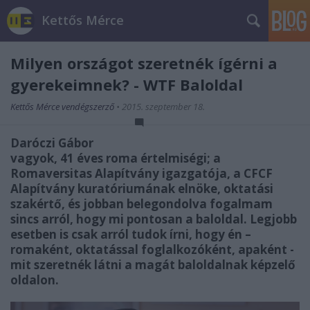
Kettős Mérce
Milyen országot szeretnék ígérni a
gyerekeimnek? - WTF Baloldal
Kettős Mérce vendégszerző
•
2015. szeptember 18.
Daróczi Gábor
vagyok, 41 éves roma értelmiségi; a
Romaversitas Alapítvány igazgatója, a CFCF
Alapítvány kuratóriumának elnöke, oktatási
szakértő, és jobban belegondolva fogalmam
sincs arról, hogy mi pontosan a baloldal. Legjobb
esetben is csak arról tudok írni, hogy én –
romaként, oktatással foglalkozóként, apaként -
mit szeretnék látni a magát baloldalnak képzelő
oldalon.