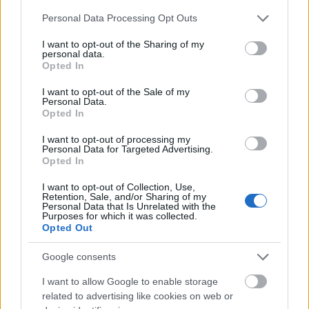
hivatkozva sem jönnek létre iskolák színvonala
Please note that this website/app uses one or more Google
Personal Data Processing Opt Outs
közötti mélységes szakadékok. Ezt egy olyan, valódi
services and may gather and store information including but
esélyteremtő rendszer tudja megvalósítani, amely a
not limited to your visit or usage behaviour. You may click to
I want to opt-out of the Sharing of my
mainstream döntései meghozatala során is első
personal data.
grant or deny consent to Google and its third-party tags to
Opted In
sorban a legrosszabb helyzetben lévők érdekeit
use your data for below specified purposes in below Google
tartja szem előtt. Olyan rendszer, amely abban
consent section.
I want to opt-out of the Sale of my
érdekelt, hogy az oktatás minőségének átlaga
Personal Data.
Opted In
növekedjen, és ne kizárólag a különböző elitek
versenyeken produkált eredménye hozza a
I want to opt-out of processing my
babérokat.
Personal Data for Targeted Advertising.
Opted In
Nálunk, cigányoknál nagyon fontos, hogy azokban a
I want to opt-out of Collection, Use,
dolgokban, amit csinálunk, ne legyen „habiszti”. Ez a
Retention, Sale, and/or Sharing of my
kifejezés egy olyan nyílt hazugságot jelent,
Personal Data that Is Unrelated with the
Purposes for which it was collected.
amelyben mindenki számíthat arra, hogy a másik is
Opted Out
tisztában van az ő teljesen cinikus megközelítésével.
A ma Magyarországán azonban ez teljes mértékben
Google consents
hétköznapi. Habiszti, amikor a miniszterelnök azért
tagad meg mindenféle anyagi segítséget – sőt lassan
I want to allow Google to enable storage
már a minimálisan elvárható emberi reakciót is –
related to advertising like cookies on web or