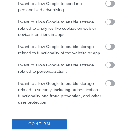
I want to allow Google to send me
feljogosító küszöböt. Az biztos, hogy az eddig
personalized advertising.
lényegében ismeretlen párt óriási ismertségre tett
szert, a kérdés az, át tudják-e ezt váltani
I want to allow Google to enable storage
szavazatokra, és a megfásult lengyel politikában
related to analytics like cookies on web or
képesek-e saját izgalmasságukat politikai
device identifiers in apps.
lendületbe csatornázni. Vasárnap kiderül, és mi
beszámolunk erről a Mércén.
I want to allow Google to enable storage
related to functionality of the website or app.
I want to allow Google to enable storage
Kövesd a szerző bejegyzéseit a
Facebookon
related to personalization.
is!
I want to allow Google to enable storage
related to security, including authentication
functionality and fraud prevention, and other
user protection.
A Kettős
Támogass havi 1000 forinttal:
Mérce
CONFIRM
nem segít