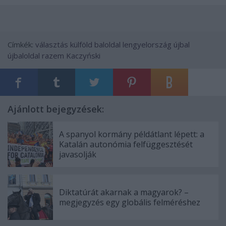
Címkék:
választás
külföld
baloldal
lengyelország
újbal
újbaloldal
razem
Kaczyński
Ajánlott bejegyzések:
A spanyol kormány példátlant lépett: a
Katalán autonómia felfüggesztését
javasolják
Diktatúrát akarnak a magyarok? –
megjegyzés egy globális felméréshez