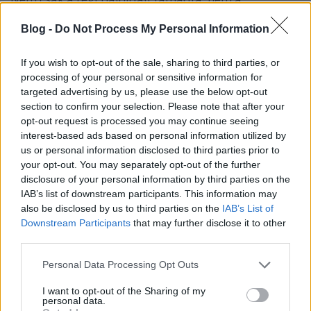
kormánypártot vagy a szélsőjobboldalt, hanem arra
koncentrált, amiről a pártja szól. A legtöbb elemző
Blog -
Do Not Process My Personal Information
pont ezt emelte ki: Zandberg egyszerűen, érthetően
és hitelesen beszélt azokról a problémákról, amik az
If you wish to opt-out of the sale, sharing to third parties, or
embereket érdeklik, óriási volt a kontraszt közte és a
processing of your personal or sensitive information for
többi politikus között.
targeted advertising by us, please use the below opt-out
section to confirm your selection. Please note that after your
De mit akar a Razem?
opt-out request is processed you may continue seeing
interest-based ads based on personal information utilized by
Az elmúlt hetekben Lengyelországot is a
us or personal information disclosed to third parties prior to
menekülttéma uralta, és a Razemnek ebben is a
your opt-out. You may separately opt-out of the further
többi párttól eltérő álláspontja van. Zandberg arról
disclosure of your personal information by third parties on the
beszélt a vitában, hogy a politikusok nem
IAB’s list of downstream participants. This information may
embereknek, hanem politikai eszköznek tekintik a
also be disclosed by us to third parties on the
IAB’s List of
Downstream Participants
that may further disclose it to other
menekülteket, hazugságokat állítanak róluk, és
third parties.
rémhíreket terjesztenek, hogy ezzel szerezzenek
szavazatokat a kampányban. Pedig
Please note that this website/app uses one or more Google
Personal Data Processing Opt Outs
Lengyelországnak képesnek kell lennie befogadnia a
services and may gather and store information including but
menekülteket. A Razem szerint, aki kihasználja a
not limited to your visit or usage behaviour. You may click to
I want to opt-out of the Sharing of my
menekültek tragédiáját, maga is bűnös ezeknek az
personal data.
grant or deny consent to Google and its third-party tags to