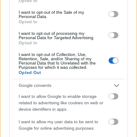
Opted In
embereknek a nyomorúságában és tragédiájában.
use your data for below specified purposes in below Google
consent section.
I want to opt-out of the Sale of my
De természetesen a Razem fő témája nem ez volt. A
Personal Data.
párt béremeléseket, jobb szociális ellátást akar,
Opted In
fellépne az adóelkerülés ellen, de nem titkolják, az
I want to opt-out of processing my
általuk elképzelt lengyel jóléti állam
Personal Data for Targeted Advertising.
megvalósításához adóemelésre lenne szükség,
Opted In
amelynek fő elemeként a leggazdagabb egy
I want to opt-out of Collection, Use,
százalékra kivetett 75 százalékos adókulcsot
Retention, Sale, and/or Sharing of my
képzelik el. A Razem megszüntetné az offshore
Personal Data that Is Unrelated with the
Purposes for which it was collected.
adóelkerülést, emelné a minimálbéreket, és
Opted Out
megadóztatná a multikat.
Google consents
Mi lesz most?
I want to allow Google to enable storage
Mivel Lengyelországban közvélemény-kutatási
related to advertising like cookies on web or
tilalom van a voksolást megelőző utolsó héten, és
device identifiers in apps.
kampánycsend lép életbe péntek éjszakától, nem
tudjuk, mire lesz elég a párt látványos felfutása:
I want to allow my user data to be sent to
átugorják-e az öt százalékos parlamenti vagy a
Google for online advertising purposes.
három százalékos költségvetési támogatásra