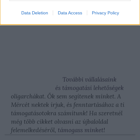
pártokat
vagy
Data Deletion
Data Access
Privacy Policy
További vállalásaink
és támogatási lehetőségek
oligarchákat. Ők sem segítenek minket. A
Mércét nektek írjuk, és fenntartásához a ti
támogatásotokra számítunk! Ha szeretnél
még több cikket olvasni az újbaloldal
felemelkedéséről,
támogass minket
!