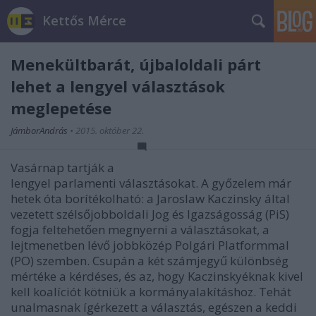
Kettős Mérce
Menekültbarát, újbaloldali párt
lehet a lengyel választások
meglepetése
JámborAndrás
•
2015. október 22.
Vasárnap tartják a
lengyel parlamenti választásokat. A győzelem már
hetek óta borítékolható: a Jaroslaw Kaczinsky által
vezetett szélsőjobboldali Jog és Igazságosság (PiS)
fogja feltehetően megnyerni a választásokat, a
lejtmenetben lévő jobbközép Polgári Platformmal
(PO) szemben. Csupán a két számjegyű különbség
mértéke a kérdéses, és az, hogy Kaczinskyéknak kivel
kell koalíciót kötniük a kormányalakításhoz. Tehát
unalmasnak ígérkezett a választás, egészen a keddi