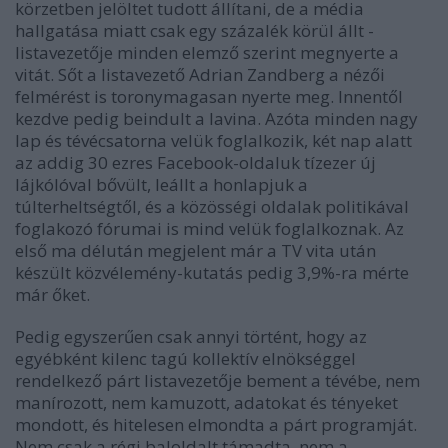
körzetben jelöltet tudott állítani, de a média
hallgatása miatt csak egy százalék körül állt -
listavezetője minden elemző szerint megnyerte a
vitát. Sőt a listavezető Adrian Zandberg a nézői
felmérést is toronymagasan nyerte meg. Innentől
kezdve pedig beindult a lavina. Azóta minden nagy
lap és tévécsatorna velük foglalkozik, két nap alatt
az addig 30 ezres Facebook-oldaluk tízezer új
lájkólóval bővült, leállt a honlapjuk a
túlterheltségtől, és a közösségi oldalak politikával
foglakozó fórumai is mind velük foglalkoznak. Az
első ma délután megjelent már a TV vita után
készült közvélemény-kutatás pedig 3,9%-ra mérte
már őket.
Pedig egyszerűen csak annyi történt, hogy az
egyébként kilenc tagú kollektív elnökséggel
rendelkező párt listavezetője bement a tévébe, nem
manírozott, nem kamuzott, adatokat és tényeket
mondott, és hitelesen elmondta a párt programját.
Nem csak a régi baloldalt támadta, nem a