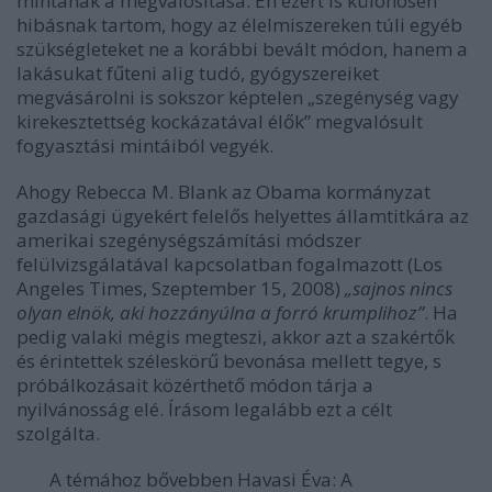
mintának a megvalósítása. Én ezért is különösen
hibásnak tartom, hogy az élelmiszereken túli egyéb
szükségleteket ne a korábbi bevált módon, hanem a
lakásukat fűteni alig tudó, gyógyszereiket
megvásárolni is sokszor képtelen „szegénység vagy
kirekesztettség kockázatával élők” megvalósult
fogyasztási mintáiból vegyék.
Ahogy Rebecca M. Blank az Obama kormányzat
gazdasági ügyekért felelős helyettes államtitkára az
amerikai szegénységszámítási módszer
felülvizsgálatával kapcsolatban fogalmazott (Los
Angeles Times, Szeptember 15, 2008)
„sajnos nincs
olyan elnök, aki hozzányúlna a forró krumplihoz”
. Ha
pedig valaki mégis megteszi, akkor azt a szakértők
és érintettek széleskörű bevonása mellett tegye, s
próbálkozásait közérthető módon tárja a
nyilvánosság elé. Írásom legalább ezt a célt
szolgálta.
A témához bővebben
Havasi Éva: A