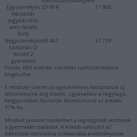
élelmiszerszükséglete
Egyszemélyes
23 954
17 966
háztartás
(egyedülálló
aktív felnőtt
férfi)
Négyszemélyes
69 467
37 729
háztartás (2
felnőtt 2
gyerekkel)
Forrás: KSH kísérleti számítás saját számítással
kiegészítve
E módszer szerint az egyszemélyes háztartások új
létminimuma alig kisebb, ugyanakkor a négytagú,
kétgyermekes háztartás létminimuma az eredeti
71%-ka.
Mindkét javasolt modellben a legnagyobb vesztesek
a gyermekes családok. A kisebb változást az
élelmiszer-normatíva csökkentése eredményezné,