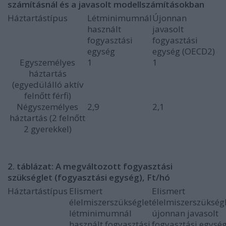
számításnál és a javasolt modellszámításokban
Háztartástípus
Létminimumnál
Újonnan
használt
javasolt
fogyasztási
fogyasztási
egység
egység (OECD2)
Egyszemélyes
1
1
háztartás
(egyedülálló aktív
felnőtt férfi)
Négyszemélyes
2,9
2,1
háztartás (2 felnőtt
2 gyerekkel)
2. táblázat: A megváltozott fogyasztási
szükséglet (fogyasztási egység), Ft/hó
Háztartástípus
Elismert
Elismert
élelmiszerszükséglet
élelmiszerszükség
létminimumnál
újonnan javasolt
használt fogyasztási
fogyasztási egysé