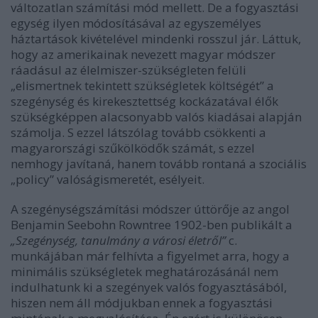
változatlan számítási mód mellett. De a fogyasztási
egység ilyen módosításával az egyszemélyes
háztartások kivételével mindenki rosszul jár. Láttuk,
hogy az amerikainak nevezett magyar módszer
ráadásul az élelmiszer-szükségleten felüli
„elismertnek tekintett szükségletek költségét” a
szegénység és kirekesztettség kockázatával élők
szükségképpen alacsonyabb valós kiadásai alapján
számolja. S ezzel látszólag tovább csökkenti a
magyarországi szűkölködők számát, s ezzel
nemhogy javítaná, hanem tovább rontaná a szociális
„policy” valóságismeretét, esélyeit.
A szegénységszámítási módszer úttörője az angol
Benjamin Seebohn Rowntree 1902-ben publikált a
„Szegénység, tanulmány a városi életről”
c.
munkájában már felhívta a figyelmet arra, hogy a
minimális szükségletek meghatározásánál nem
indulhatunk ki a szegények valós fogyasztásából,
hiszen nem áll módjukban ennek a fogyasztási