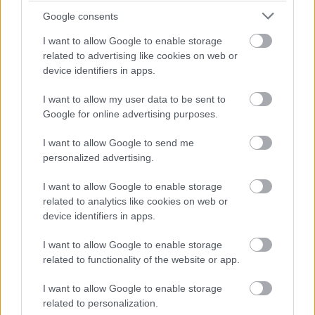
szintre viszi le a kalkulációt.
Google consents
Az alábbi táblázatban — két háztartástípusra —
I want to allow Google to enable storage
összehasonlítom a következő három számítási
related to advertising like cookies on web or
módszer eredményét:
device identifiers in apps.
A KSH mai létminimum-számítása
I want to allow my user data to be sent to
Az amerikai módszer valóságos adaptálása
Google for online advertising purposes.
A mai létminimumnál használt OÉTI
élelmiszernorma szerint beárazott összeg,
I want to allow Google to send me
a különböző háztartástípusokra az eredeti
personalized advertising.
fogyasztási egységgel kalkulálva és az USA-ban
I want to allow Google to enable storage
használt háromszoros szorzó alkalmazásával.
related to analytics like cookies on web or
A KSH „amerikai modell” nevezetű ajánlása
device identifiers in apps.
A mai létminimumnál használt OÉTI
élelmiszernorma szerint beárazott összeg,
I want to allow Google to enable storage
a különböző háztartástípusokra, DE az új,
related to functionality of the website or app.
alacsonyabb fogyasztási
egységekkel kalkulálva, az egyéb kiadásokat
I want to allow Google to enable storage
pedig a szegények/kirekesztettek
related to personalization.