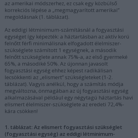
az amerikai módszerhez, ez csak egy közbülső
korrekciós lépése a „megmagyarított amerikai”
megoldásnak (1. táblázat).
Az eddigi létminimum-számításnál a fogyasztási
egységet így képezték: a háztartásban az aktív korú
felnőtt férfi minimálisnak elfogadott élelmiszer-
szükséglete számított 1 egységnek, a második
felnőtt szükséglete annak 75%-a, az első gyermeké
65%, a másodiké 50%. Az újonnan javasolt
fogyasztási egység ehhez képest radikálisan
lecsökkenti az „elismert” szükségleteket (1-2.
táblázat). Vagyis anélkül, hogy a számítás módja
megváltozna, önmagában az új fogyasztási egység
alkalmazásával például egy négytagú háztartás havi
elismert élelmiszer-szükséglete az eredeti 72,4%-
kára csökken!
1. táblázat: Az elismert fogyasztási szükséglet
(fogyasztási egység) az eddigi létminimum-