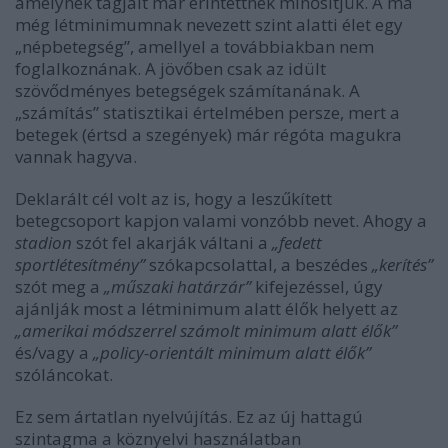
amelynek tagjait már érintettnek minősítjük. A ma
még létminimumnak nevezett szint alatti élet egy
„népbetegség”, amellyel a továbbiakban nem
foglalkoznának. A jövőben csak az idült
szövődményes betegségek számítanának. A
„számítás” statisztikai értelmében persze, mert a
betegek (értsd a szegények) már régóta magukra
vannak hagyva.
Deklarált cél volt az is, hogy a leszűkített
betegcsoport kapjon valami vonzóbb nevet. Ahogy a
stadion
szót fel akarják váltani a
„fedett
sportlétesítmény”
szókapcsolattal, a beszédes
„kerítés”
szót meg a
„műszaki határzár”
kifejezéssel, úgy
ajánlják most a létminimum alatt élők helyett az
„amerikai módszerrel számolt minimum alatt élők”
és/vagy a
„policy-orientált minimum alatt élők”
szóláncokat.
Ez sem ártatlan nyelvújítás. Ez az új hattagú
szintagma a köznyelvi használatban