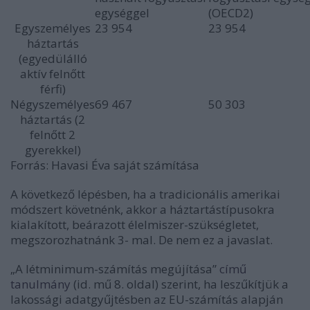
egységgel
(OECD2)
Egyszemélyes
23 954
23 954
háztartás
(egyedülálló
aktív felnőtt
férfi)
Négyszemélyes
69 467
50 303
háztartás (2
felnőtt 2
gyerekkel)
Forrás: Havasi Éva saját számítása
A következő lépésben, ha a tradicionális amerikai
módszert követnénk, akkor a háztartástípusokra
kialakított, beárazott élelmiszer-szükségletet,
megszorozhatnánk 3- mal. De nem ez a javaslat.
„A létminimum-számítás megújítása”
című
tanulmány
(id. mű 8. oldal) szerint, ha leszűkítjük a
lakossági adatgyűjtésben az EU-számítás alapján