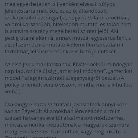
megjegyezhetetlen, s ilyenként elveszti súlyos
jelentéstartalmát. Sőt, ez az új állandósult
szókapcsolat azt sugallja, hogy ez valami amerikai,
valami korszerűbb, hitelesebb mutató, és talán nem
is annyira szerény megélhetési szintet jelöl. Aki
pedig utalni akar rá, annak muszáj egyszerűsíteni, s
azzal száműzni a mutató kellemetlen társadalmi
tartalmát, lelkiismeretünkre is ható jelentését.
Az első jelek már látszanak. Kivétel nélkül mindegyik
napilap, online újság „amerikai módszer”, „amerikai
modell” alapján számolt szegénységről beszél. (A
policy-orientált verzió viszont mintha máris kihullott
volna.)
Csakhogy e hazai számítási javaslatnak annyi köze
van az Egyesült Államokban lényegében a múlt
század hatvanas éveitől alkalmazott módszerhez,
mint az amerikai népautónak a magyarok számára
máig emlékezetes Trabanthoz, vagy még inkább a