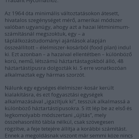
Trabant Hycomathoz.
Az 1964 óta minimális változtatásokon átesett,
hivatalos szegénységet mérő, amerikai módszer
valóban ugyanúgy, ahogy azt a hazai létminimum-
számításnál megszoktuk, egy – a
táplálkozástudományi ajánlások alapján
összeállított – élelmiszer-kosárból (food plan) indul
ki. Ezt azonban – a hazaival ellentétben – különböző
korú, nemű, létszámú háztartástagokból álló, 48
háztartástípusra dolgozták ki. S erre vonatkozóan
alkalmaztak egy hármas szorzót.
Nálunk egy egységes élelmiszer-kosár került
kialakításra, és ezt fogyasztási egységek
alkalmazásával „igazítjuk ki”, tesszük alkalmassá a
különböző háztartástípusokra. S itt lép be az első és
legkomolyabb módszertani „újítás”, mely
összehasonlító tábla nélkül, csak szövegesen
rögzítve, a feje tetejére állítja a korábbi számítást.
Ennek a megoldásnak viszont már semmi köze nincs