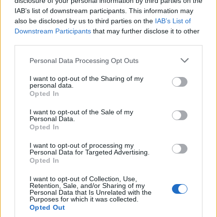
disclosure of your personal information by third parties on the
lenne, hanem az ennél jóval alacsonyabb
IAB’s list of downstream participants. This information may
jövedelemből élőké, „a szegénység és társadalmi
also be disclosed by us to third parties on the
IAB’s List of
kirekesztés által érintett” (AROPE) kategóriába
Downstream Participants
that may further disclose it to other
tartozó népességé.
third parties.
Please note that this website/app uses one or more Google
Az
„adaptált módszer nem az élelmiszerkosár
Personal Data Processing Opt Outs
services and may gather and store information including but
környezetében található háztartások, hanem az uniós
not limited to your visit or usage behaviour. You may click to
I want to opt-out of the Sharing of my
AROPE-mutató szerinti szegénység vagy kirekesztődés
personal data.
grant or deny consent to Google and its third-party tags to
kockázatának kitett háztartások fogyasztási jellemzői
Opted In
use your data for below specified purposes in below Google
alapján számítja az élelmiszer-kiadások feletti
consent section.
I want to opt-out of the Sale of my
szükségletek értékét.”
(id. mű 16. oldal)
Personal Data.
Opted In
Vagyis a bemutatott magyar „amerikai módszer”
abban tér el a mai létminimumtól, hogy egy sokkal
I want to opt-out of processing my
Personal Data for Targeted Advertising.
kedvezőtlenebb szorzóval kalkulálja az első aktív
Opted In
korú felnőtt háztartástag élelmiszer-szükségletéhez
képest a háztartás többi tagjáét (1-2. táblázat), és az
I want to opt-out of Collection, Use,
Retention, Sale, and/or Sharing of my
élelmiszer-szükséglet fölötti kiadásokat a szegények
Personal Data that Is Unrelated with the
és/vagy kirekesztettek körére jellemző egyéb
Purposes for which it was collected.
Opted Out
kiadásokkal bővíti. Így egy alacsonyabb fogyasztási