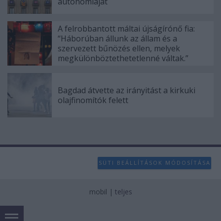
autonómiáját
A felrobbantott máltai újságírónő fia:
“Háborúban állunk az állam és a
szervezett bűnözés ellen, melyek
megkülönböztethetetlenné váltak.”
Bagdad átvette az irányitást a kirkuki
olajfinomítók felett
SÜTI BEÁLLÍTÁSOK MÓDOSÍTÁSA
mobil
|
teljes