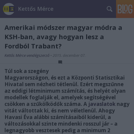
Kettős Mérce
Amerikai módszer magyar módra a
KSH-ban, avagy hogyan lesz a
Fordból Trabant?
Kettős Mérce vendégszerző
•
2015. december 07.
Túl sok a szegény
Magyarországon, és ezt a Központi Statisztikai
Hivatal sem nézheti tétlenül. Ezért megszűnne
az eddigi létminimum számítás, és helyét olyan
modellek foglalják el, amelyek segítségével
csökken a szűkölködők száma. A
javaslatok
nagy
vitát váltottak ki, és nem véletlenül. Ahogy
Havasi Éva alábbi számításaiból kiderül, a
változásokkal szinte mindenki rosszul jár – a
legnagyobb vesztesek pedig a minimum 2