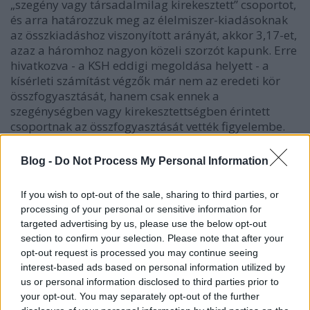
„szegény vagy társadalmilag kirekesztett” csoportot,
és arra határozzuk meg az élelmiszer-kiadásoknak
az összkiadáshoz viszonyított arányát, akkor 3,17-et,
azaz a háromhoz nagyon közeli szorzót kapunk. Erre
hivatkozva - a KSH eddigi megoldása helyett - a
kísérleti számítást végzők már nem az eredeti kör
összfogyasztását, hanem csak ennek a
szegénységben vagy kirekesztettségben érintett
csoportnak az összfogyasztását vették figyelembe.
Emlékeztetőül: a KSH korábbi megoldása az volt,
hogy a megállapított élelmiszer-szükségletnek
Blog -
Do Not Process My Personal Information
megfelelő, ahhoz hasonló mértékben élelmiszert
vásárlók (± 20%-os) körének az egyéb fogyasztási
If you wish to opt-out of the sale, sharing to third parties, or
kiadásait vették figyelembe. És így a két rész (az
processing of your personal or sensitive information for
OÉTI
által 3 megállapított élelmiszer-szükséglet
targeted advertising by us, please use the below opt-out
költségei és a lakossági adatgyűjtésből származó
section to confirm your selection. Please note that after your
valós élelmiszeren felüli egyéb kiadások) összege
opt-out request is processed you may continue seeing
adja a létminimum forint-összegét.
interest-based ads based on personal information utilized by
us or personal information disclosed to third parties prior to
Az új megoldás szerinti számítás alapja tehát már
your opt-out. You may separately opt-out of the further
nem a mai élelmiszerkosár szerint fogyasztók köre