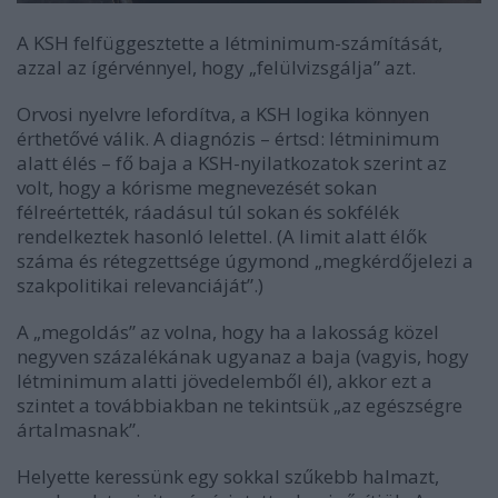
A KSH felfüggesztette a létminimum-számítását,
azzal az ígérvénnyel, hogy „felülvizsgálja” azt.
Orvosi nyelvre lefordítva, a KSH logika könnyen
érthetővé válik. A diagnózis – értsd: létminimum
alatt élés – fő baja a KSH-nyilatkozatok szerint az
volt, hogy a kórisme megnevezését sokan
félreértették, ráadásul túl sokan és sokfélék
rendelkeztek hasonló lelettel. (A limit alatt élők
száma és rétegzettsége úgymond „megkérdőjelezi a
szakpolitikai relevanciáját”.)
A „megoldás” az volna, hogy ha a lakosság közel
negyven százalékának ugyanaz a baja (vagyis, hogy
létminimum alatti jövedelemből él), akkor ezt a
szintet a továbbiakban ne tekintsük „az egészségre
ártalmasnak”.
Helyette keressünk egy sokkal szűkebb halmazt,