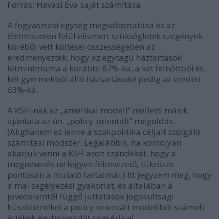
Forrás: Havasi Éva saját számítása
A fogyasztási egység megváltoztatása és az
élelmiszeren felül elismert szükségletek szegények
köréből vett költései összességében az
eredményezték, hogy az egytagú háztartások
létminimuma a korábbi 87%-ka, a két felnőttből és
két gyermekből álló háztartásoké pedig az eredeti
63%-ka.
A KSH-nak az „amerikai modell” melletti másik
ajánlata az ún. „policy-orientált” megoldás.
(Alighanem ez lenne a szakpolitika céljait szolgáló
számítási módszer. Legalábbis, ha komolyan
akarjuk venni a KSH azon szándékát, hogy a
megnevezés ne legyen félrevezető, tükrözze
pontosan a mutató tartalmát.) Itt jegyzem meg, hogy
a mai segélyezési gyakorlat, és általában a
jövedelemtől függő juttatások jogosultsági
küszöbértékei a policy-orientált modellből számolt
értékek egyharmadát sem érik el.