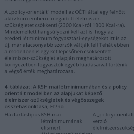
A „policy-orientált” modell az OÉTI által egy felnőtt
aktív korú emberre megadott élelmiszer-
szükségletet csökkenti (2300 Kcal-ról 1800 Kcal-ra).
Mindemellett hangsúlyozni kell azt is, hogy az
eredeti létminimum fogyasztási-egységeket itt is az
új, már alacsonyabb szorzók váltják fel! Tehát ebben
a modellben is egy két lépcsőben csökkentett
élelmiszer-szükséglet alapján meghatározott
környezetben fogyasztók egyéb kiadásaival történik
a végső érték meghatározása.
4. táblázat: A KSH mai létminimumában és a policy-
orientált modellben az alapjukat képező
élelmiszer-szükségletek és végösszegek
összehasonlítása, Ft/hó
Háztartástípus
KSH mai
A „policyorientált
létminimumának
verzió
elismert
élelmiszerszüksé