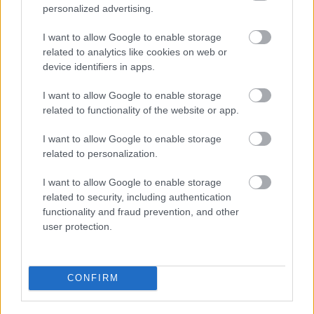
personalized advertising.
Kövesd a szerző bejegyzéseit a
Facebookon
I want to allow Google to enable storage
is!
related to analytics like cookies on web or
device identifiers in apps.
I want to allow Google to enable storage
related to functionality of the website or app.
A Kettős
I want to allow Google to enable storage
Mérce
Támogass havi 1000 forinttal:
related to personalization.
csak akkor
tud
I want to allow Google to enable storage
related to security, including authentication
működni,
functionality and fraud prevention, and other
ha te is
user protection.
CONFIRM