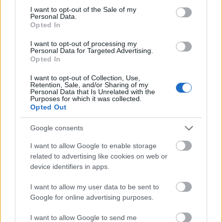
Ma Magyarországon az a döntést eredményező
consent section.
I want to opt-out of the Sale of my
politikai párbeszéd, ami a kormánypárt érdekében
Personal Data.
áll, és aminek a menetét ő határozza meg. Ha pedig
Opted In
nem áll érdekében a párbeszéd akkor erővel, látszat-
I want to opt-out of processing my
párbeszéddel, a saját szervezeteivel folytatott
Personal Data for Targeted Advertising.
álegyeztetéssel leveri a civil társadalom
Opted In
kezdeményezéseit.
I want to opt-out of Collection, Use,
Retention, Sale, and/or Sharing of my
György Péter és Vitézy Dávid kiállása akkor lett volna
Personal Data that Is Unrelated with the
Purposes for which it was collected.
hiteles, ha felemelik a szavukat akkor is, amikor
Opted Out
megakadályozta a Kúria a népszavazást a
Városligetbe építendő múzeumokról, arra
Google consents
hivatkozva, hogy a múzeumokról szóló döntés
szerepel egy olyan törvénytervezetben, amely a
I want to allow Google to enable storage
költségvetést is érinti, költségvetésben szereplő
related to advertising like cookies on web or
tételről pedig nem lehet szavazni. Csakhogy abban a
device identifiers in apps.
törvénytervezetben, amelyre a Kúria hivatkozott,
I want to allow my user data to be sent to
még a múzeum szó sem szerepel. Ilyen döntések
Google for online advertising purposes.
mellett pedig nem lehet párbeszédről beszélni.
I want to allow Google to send me