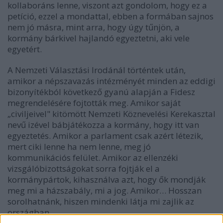
kollaboráns lenne, viszont azt gondolom, hogy ez a
petíció, ezzel a mondattal, ebben a formában sajnos
nem jó másra, mint arra, hogy úgy tűnjön, a
kormány bárkivel hajlandó egyeztetni, aki vele
egyetért.
A Nemzeti Választási Irodánál történtek után,
amikor a népszavazás intézményét minden az eddigi
bizonyítékból következő gyanú alapján a Fidesz
megrendelésére fojtották meg. Amikor saját
„civiljeivel" kitömött Nemzeti Köznevelési Kerekasztal
nevű izével bábjátékozza a kormány, hogy itt van
egyeztetés. Amikor a parlament csak azért létezik,
mert ciki lenne ha nem lenne, meg jó
kommunikációs felület. Amikor az ellenzéki
vizsgálóbizottságokat sorra fojtják el a
kormánypártok, kihasználva azt, hogy ők mondják
meg mi a házszabály, mi a jog. Amikor… Hosszan
sorolhatnánk, hiszen mindenki látja mi zajlik az
országban.