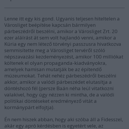
Lenne itt egy kis gond. Ugyanis teljesen hiteltelen a
Városliget beépítése kapcsán bármilyen
párbeszédről beszélni, amikor a Városliget Zrt. 20
ezer aláírást át sem volt hajlandó venni, amikor a
Kúria egy nem létező törvényi passzusra hivatkozva
semmisítette meg a Városliget tervéről szóló
népszavazási kezdeményezést, amikor 100 milliókat
költenek el olyan propaganda-kiadványokra,
amelyek hamisan mutatják be az építendő
múzeumokat. Tehát nehéz párbeszédről beszélni
akkor, amikor a valódi párbeszédet elutasítja a
döntéshozó fél (persze Baán néha leül vitatkozni
valakivel, hogy úgy nézzen ki mintha, de a valódi
politikai döntéseket eredményező vitát a
kormánypárt elfojtja).
Én nem hiszek abban, hogy aki szóba áll a Fidesszel,
akár egy apró kérdésben is egyetért vele, az