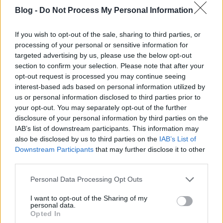
Ilyen időkben pedig a párbeszéd fontosságáról
Blog -
Do Not Process My Personal Information
beszélni, a kormánypártot támogatva, hát minimum
végtelenül ciki…
If you wish to opt-out of the sale, sharing to third parties, or
processing of your personal or sensitive information for
Nyilván ezt kellett beleírni a petícióba, mert ez a
targeted advertising by us, please use the below opt-out
látszat, és ezt fenn kell tartani. És én értem, hogy
section to confirm your selection. Please note that after your
Vitézynek, meg György Péternek más és más
opt-out request is processed you may continue seeing
szempontból fontos a Liget ügye, de ennyire vaknak
interest-based ads based on personal information utilized by
nem kéne lenni.
us or personal information disclosed to third parties prior to
your opt-out. You may separately opt-out of the further
Értem én, hogy lehet hivatkozni arra, hogy apró
disclosure of your personal information by third parties on the
sikereket el lehet érni, például Budapesten a Magyar
IAB’s list of downstream participants. This information may
also be disclosed by us to third parties on the
IAB’s List of
Kerékpárosklub ért el icipici, de óriási hatású
Downstream Participants
that may further disclose it to other
sikereket tárgyalások útján. De ennek nem a
third parties.
maximumnak, hanem a minimumnak kéne lennie,
amit a rendszerből ki lehet hozni. Az is igaz, hogy a
Please note that this website/app uses one or more Google
Personal Data Processing Opt Outs
szakmai szervezetekkel való egyeztetés soha nem
services and may gather and store information including but
volt a magyar politika sajátja, de itt most
not limited to your visit or usage behaviour. You may click to
I want to opt-out of the Sharing of my
léptékváltás van, és ezt észre kéne venni.
personal data.
grant or deny consent to Google and its third-party tags to
Opted In
use your data for below specified purposes in below Google