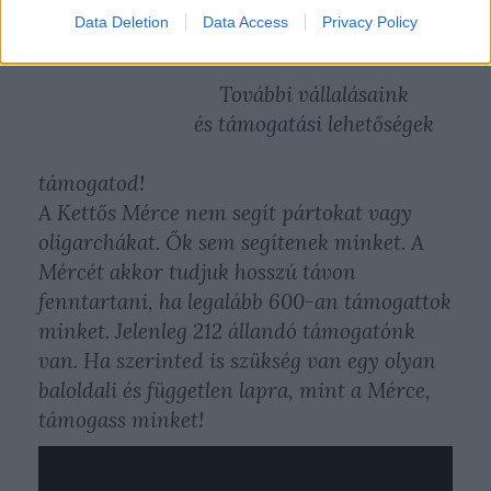
Data Deletion
Data Access
Privacy Policy
További vállalásaink
és támogatási lehetőségek
támogatod!
A Kettős Mérce nem segít pártokat vagy
oligarchákat. Ők sem segítenek minket. A
Mércét akkor tudjuk hosszú távon
fenntartani, ha legalább 600-an támogattok
minket. Jelenleg 212 állandó támogatónk
van. Ha szerinted is szükség van egy olyan
baloldali és független lapra, mint a Mérce,
támogass minket
!