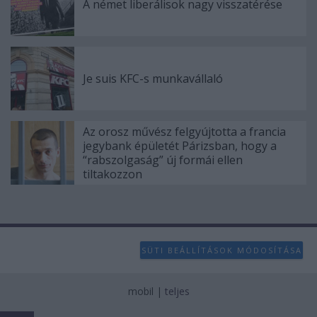
A német liberálisok nagy visszatérése
Je suis KFC-s munkavállaló
Az orosz művész felgyújtotta a francia
jegybank épületét Párizsban, hogy a
“rabszolgaság” új formái ellen
tiltakozzon
SÜTI BEÁLLÍTÁSOK MÓDOSÍTÁSA
mobil
|
teljes