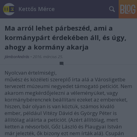
Kettős Mérce
Ma arról lehet párbeszéd, ami a
kormánypárt érdekében áll, és úgy,
ahogy a kormány akarja
JámborAndrás
•
2016. március 25.
Nyolcvan értelmiségi,
művész és közéleti szereplő írta alá a Városligetbe
tervezett múzeumi negyedet támogató petíciót. Nem
akarom megkérdőjelezni a véleményüket, vagy
kormánybérencnek beállítani ezeket az embereket,
hiszen, bár olyan is van köztük, számos kiváló
ember, például Vitézy Dávid és György Péter is
állítólag aláírta a petíciót. (Azért állítólag, mert
ketten a névsorból, Gőz László és Plaugyai István
már jelezték, ők bizony ezt nem írták alá). Csupán