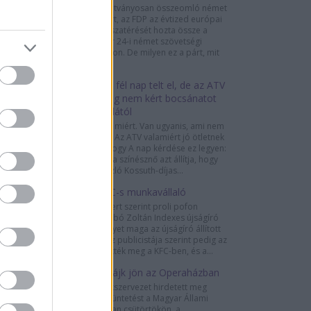
A 2013-ra látványosan összeomló német
liberális párt, az FDP az évtized európai
politikai visszatérését hozta össze a
szeptember 24-i német szövetségi
választásokon. De milyen ez a párt, mit
képvisel,...
Több mint fél nap telt el, de az ATV
még mindig nem kért bocsánatot
Sárosdi Lillától
Pedig lenne miért. Van ugyanis, ami nem
hit kérdése. Az ATV valamiért jó ötletnek
gondolta, hogy A nap kérdése ez legyen:
„Sárosdi Lilla színésznő azt állítja, hogy
Marton László Kossuth-díjas...
Je suis KFC-s munkavállaló
Puzsér Róbert szerint proli pofon
csattant Szabó Zoltán Indexes újságíró
arcán, amelyet maga az újságíró állított
elő. A Fidesz publicistája szerint pedig az
Indexet ütötték meg a KFC-ben, és a...
Újabb sztrájk jön az Operaházban
Három szakszervezet hirdetett meg
munkabeszüntetést a Magyar Állami
Operaházban csütörtökön, a