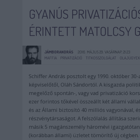
GYANÚS PRIVATIZÁCIÓ
ÉRINTETT MATOLCSY 
JÁMBORANDRÁS
2016. MÁJUS 29. VASÁRNAP, 21:23
MAFFIA
PRIVATIZÁCIÓ
TITKOSSZOLGÁLAT
OLAJÜGYEK
Schiffer András posztolt egy 1990. október 30-
képviselőtől, Oláh Sándortól. A kisgazda politi
megelőző spontán-, vagy vad privatizáció kors
ezer forintos tőkével összeállt két állami vállal
és az Állami biztosító 40 milliós vagyonával, 
részvénytársaságot. A felszólalás állítása szeri
másik 5 magánszemély háromévi igazgatótanács
(korábban állami) üzletet tömörítő új cégben.