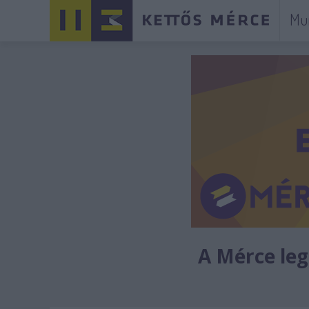
Mu
A Mérce legú