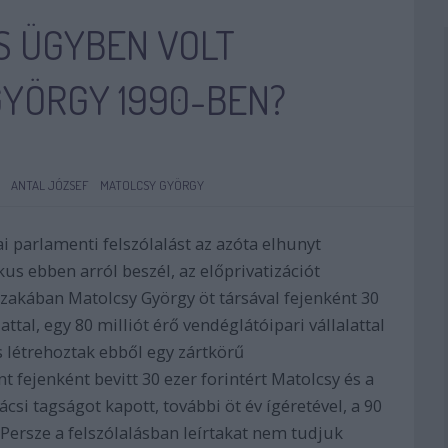
S ÜGYBEN VOLT
GYÖRGY 1990-BEN?
ANTAL JÓZSEF
MATOLCSY GYÖRGY
ai parlamenti felszólalást az azóta elhunyt
kus ebben arról beszél, az előprivatizációt
zakában Matolcsy György öt társával fejenként 30
attal, egy 80 milliót érő vendéglátóipari vállalattal
és létrehoztak ebből egy zártkörű
nt fejenként bevitt 30 ezer forintért Matolcsy és a
i tagságot kapott, további öt év ígéretével, a 90
 Persze a felszólalásban leírtakat nem tudjuk