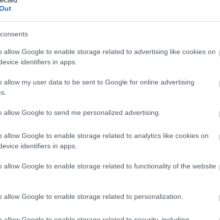
Out
zefonódásokat, ahogy a ma ismert üzleti világ,
nódnak, végre meg kéne ismernünk a rendszerváltás
consents
ügyek történetét, és azt, hogy az előző rendszer
o allow Google to enable storage related to advertising like cookies on
hatalmukat az új rendszerbe, és milyen hálózatokat
evice identifiers in apps.
o allow my user data to be sent to Google for online advertising
s.
anis ezeknek a 90-es évek elején létrejött
 tőkefelhalmozásoknak a továbbfejlődése, még ha
to allow Google to send me personalized advertising.
ikus vagy üzletember tisztességes, vagy nagy részük
felhalmozása, a titkosszolgálati anyagok,
o allow Google to enable storage related to analytics like cookies on
evice identifiers in apps.
n határozza meg a magyar politikát.
o allow Google to enable storage related to functionality of the website
t enélkül egyszerűen nem szűrhetjük ki a politika
sarolásokat, megvesztegetéseket és egyéb bűnöket.
o allow Google to enable storage related to personalization.
Eszter: Pénzügyminiszterek reggelire cimű
o allow Google to enable storage related to security, including