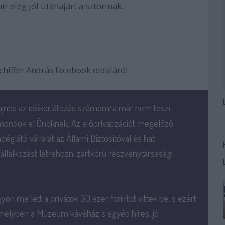
hír elég jól utánajárt a sztorinak.
chiffer András facebook oldaláról
:
ajnos az időkorlátozás számomra már nem teszi
 mondok el Önöknek. Az előprivatizációt megelőző
églátó vállalat az Állami Biztosítóval és hat
llalkozást létrehozni zártkörű részvénytársasági
yon mellett a privátok 30 ezer forintot vittek be, s ezért
amelyben a Múzeum kávéház s egyéb híres, jó