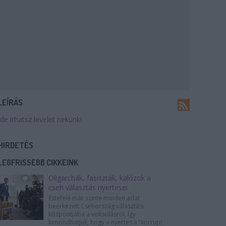
LEÍRÁS
Ide írhatsz levelet nekünk!
HIRDETÉS
LEGFRISSEBB CIKKEINK
Oligarchák, fasiszták, kalózok a
cseh választás nyertesei
Estefelé már szinte minden adat
beérkezett Csehország választási
központjába a voksolásról, így
kimondhatjuk, hogy a nyertes a “korrupt