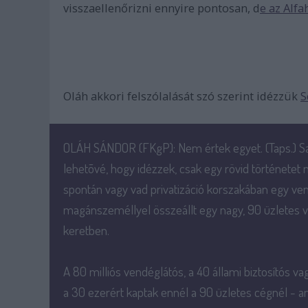
visszaellenőrizni ennyire pontosan, d
e az Alfa
Oláh akkori felszólalását szó szerint idézzük
S
OLÁH SÁNDOR (FKgP): Nem értek egyet. (Taps.) S
lehetõvé, hogy idézzek, csak egy rövid történetet
spontán vagy vad privatizáció korszakában egy vend
magánszeméllyel összeállt egy nagy, 90 üzletes vá
keretben.
A 80 milliós vendéglátós, a 40 állami biztosítós vag
a 30 ezerért kaptak ennél a 90 üzletes cégnél - 