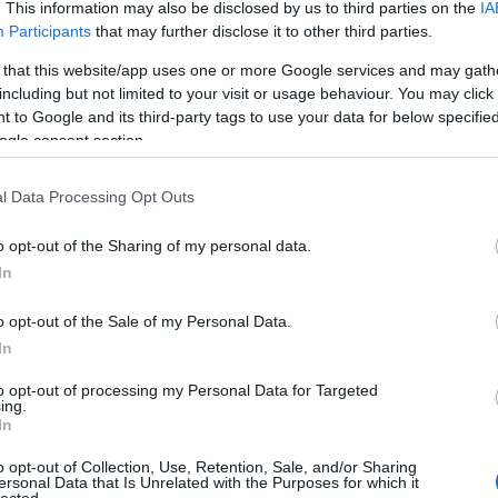
. This information may also be disclosed by us to third parties on the
IA
 ahogy az
Alfahír
utánajárt a sztorinak. Matolcsy
Participants
that may further disclose it to other third parties.
bbik-közeli lap szerint, és 1991-es felmentése után
 that this website/app uses one or more Google services and may gath
vezető igazgatójává. Matolcsy egyébként már 1990.
including but not limited to your visit or usage behaviour. You may click 
zállt a Balaton – Budapest Vendéglátó ZRT-ből,
 to Google and its third-party tags to use your data for below specifi
ogle consent section.
timmel az Alfahír szerint a sztori, hogy emiatt
a cégből. De az Alfahír kiderítette azt is, Matolcsy
l Data Processing Opt Outs
 elhangzott személyi számban lévő születési
o opt-out of the Sharing of my personal data.
In
rúgta-e ki Matolcsyt, és azt se bizonyíthatjuk, hogy
véletlen, ha emiatt a minimum jó erkölcsbe ütköző
o opt-out of the Sale of my Personal Data.
In
to opt-out of processing my Personal Data for Targeted
ing.
ájával szemben beállítani. De ez a Matolcsy-ügy is
In
dni a narancs. Mégiscsak Pintér Sándornak hívják
o opt-out of Collection, Use, Retention, Sale, and/or Sharing
y III/II-es ügynök ül a kormányban.
ersonal Data that Is Unrelated with the Purposes for which it
lected.