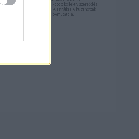
dolgozókkal kötött kollektív szerződés
hiánya miatt. A sztrájkra A hugenották
október 28-i bemutatója...