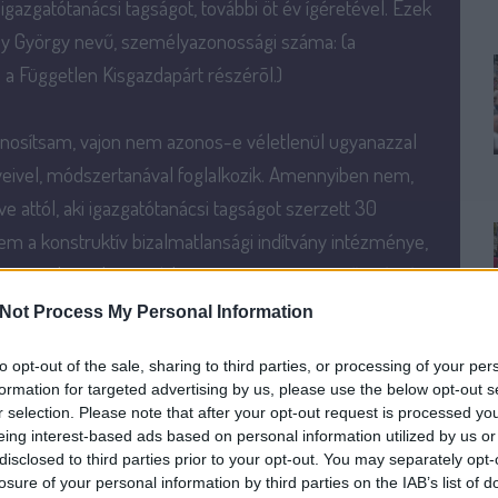
azgatótanácsi tagságot, további öt év ígéretével. Ezek
csy György nevű, személyazonossági száma: (a
 a Független Kisgazdapárt részérõl.)
nosítsam, vajon nem azonos-e véletlenül ugyanazzal
elveivel, módszertanával foglalkozik. Amennyiben nem,
 attól, aki igazgatótanácsi tagságot szerzett 30
m a konstruktív bizalmatlansági indítvány intézménye,
gzett munka tud megvédeni, megmenteni a jövő számára.
lkalmazása során alkalmatlanná válik arra, hogy a
Not Process My Personal Information
 a dolgát, én sajnos szomorúan ülök le, és ezért nem
to opt-out of the sale, sharing to third parties, or processing of your per
formation for targeted advertising by us, please use the below opt-out s
r selection. Please note that after your opt-out request is processed y
eing interest-based ads based on personal information utilized by us or
relnök személyes gazdasági tanácsadója, a
disclosed to third parties prior to your opt-out. You may separately opt-
losure of your personal information by third parties on the IAB’s list of
sági Kabinet titkára volt. Antall ebből a posztból 2