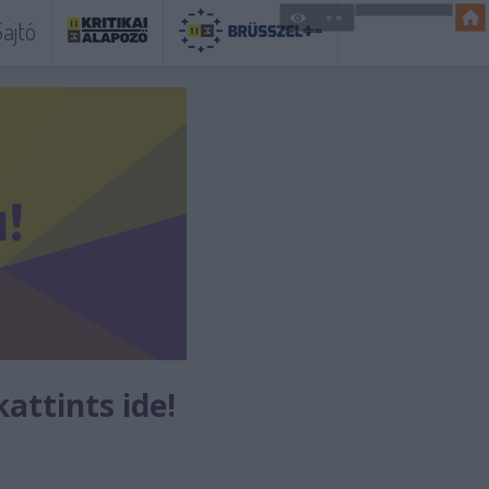
ajtó
kattints ide!