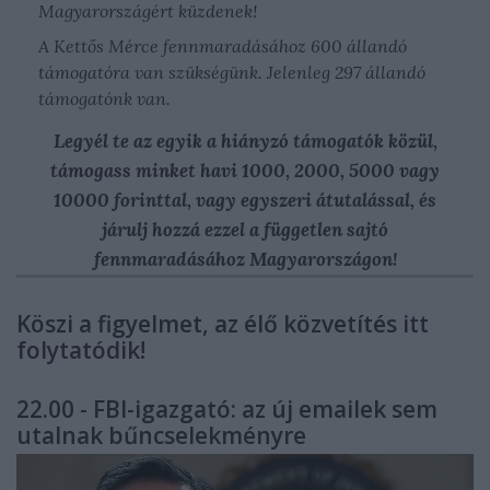
Magyarországért küzdenek!
A Kettős Mérce fennmaradásához
600 állandó
támogatóra van szükségünk.
Jelenleg 297 állandó
támogatónk van.
Legyél te az egyik a hiányzó támogatók közül,
támogass minket
havi 1000, 2000, 5000 vagy
10000 forinttal, vagy egyszeri átutalással, és
járulj hozzá ezzel a független sajtó
fennmaradásához Magyarországon!
Köszi a figyelmet, az élő közvetítés
itt
folytatódik
!
22.00 - FBI-igazgató: az új emailek sem
utalnak bűncselekményre