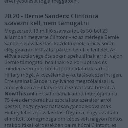
érvényesülését fogja meggátolni.
20.20 - Bernie Sanders: Clintonra
szavazni kell, nem támogatni
Megszerzett 13 millió szavazatot, és 50-ből 23
államban megverte Clintont – ez az mérlege Bernie
Sanders előválasztási küzdelmének, amely során
elég gyakran kritizálta párton belüli ellenfelét. Az
előválasztás vége óta sokan spekulálnak arról, vajon
Bernie támogatói beállnak-e a korruptnak, és
minden szempontból túl jobboldalinak tartott
Hillary mögé. A közvélemény-kutatások szerint igen.
Erre utalnak Sanders nyilvános megszólalásai is,
amelyekben a Hillaryre való szavazásra buzdít. A
NowThis
online csatornának adott interjújában a
75 éves demokratikus szocialista szenátor arról
beszélt, hogy gyakorlatiasan gondolkodva csak
Hillary lehet a jó választás. Úgy érzi, hogy az általa
elindított tömegmozgalom képes volt nagyon fontos
szakpolitikai kérdésekben balra húzni Clintont, és