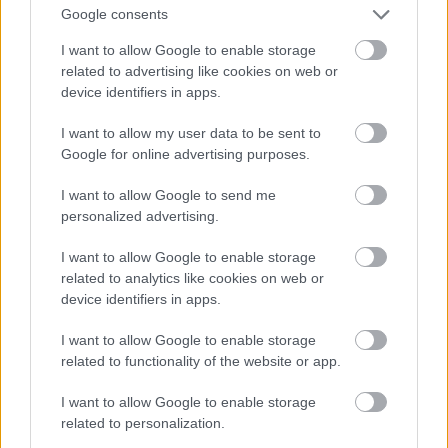
kitalált karakterét viszi be oda. A probléma Hillary
Google consents
Clintonnal pedig az, hogy pontosan tudjuk, melyiket
I want to allow Google to enable storage
fogja. Senki sem lesz kevésbé paranoid a Fehér
related to advertising like cookies on web or
Házban” -
írja a New York Times
publicistája,
device identifiers in apps.
összehasonlítva a két elnökjelölt nagyon hasonló
útját a kampányig. Trump, aki gazdag és híres
I want to allow my user data to be sent to
barátaihoz akart hasonlítani, Maureen Dowd szerint
Google for online advertising purposes.
egy „bizonytalan, rettegő” ember, aki félelmei ellen
„legyőzhetetlen médiakaraktereket” talált ki
I want to allow Google to send me
magának: egyik kegyetlenebb mint a másik, csak az
personalized advertising.
a lényeg, hogy beszéljenek róla. Eközben Clinton, aki
a Wellesley Kollégiumbéli tanulmányai óta azt
I want to allow Google to enable storage
hallgatja, hogy neki kell lenni az első női elnöknek,
related to analytics like cookies on web or
számos sikertelen kampánya által okozott üldözési
device identifiers in apps.
mániájával küzd, és ez magyarázza azt is, miért
I want to allow Google to enable storage
ragaszkodott szabálytalanul saját email-
related to functionality of the website or app.
szervereihez, amíg külügyminiszter volt.
I want to allow Google to enable storage
A publicista szerint egyikük sikere sem ígér túl
related to personalization.
fényes jövőt az Egyesült Államoknak.