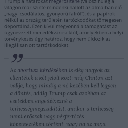
Trump a határokat
megerősítené
(valószínűleg a
világon már szinte mindenki hallott az álmaiban élő
„nagy, csodálatos, gyönyörű falról”), és a papírok
nélkül az ország területén tartózkodókat tömegesen
deportálná. Ezen kívül megvonná a támogatást az
úgynevezett menedékvárosoktól, amelyekben a helyi
törvénykezés úgy határoz, hogy nem üldözik az
illegálisan ott tartózkodókat.
Az
abortusz kérdésében
is elég nagyok az
ellentétek a két jelölt közt: míg Clinton azt
vallja, hogy mindig a nő kezében kell legyen
a döntés, addig Trump csak azokban az
esetekben engedélyezné a
terhességmegszakítást, amikor a terhesség
nemi erőszak vagy vérfertőzés
következtében történt, vagy ha az anya