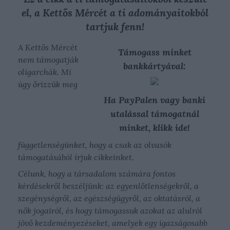
el, a Kettős Mércét a ti adományaitokból
tartjuk fenn!
A Kettős Mércét
Támogass minket
nem támogatják
bankkártyával:
oligarchák. Mi
úgy őrizzük meg
Ha PayPalen vagy banki
utalással támogatnál
minket, klikk ide!
függetlenségünket, hogy a csak az olvasók
támogatásából írjuk cikkeinket.
Célunk, hogy a társadalom számára fontos
kérdésekről beszéljünk: az egyenlőtlenségekről, a
szegénységről, az egészségügyről, az oktatásról, a
nők jogairól, és hogy támogassuk azokat az alulról
jövő kezdeményezéseket, amelyek egy igazságosabb