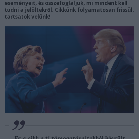
eseményeit, és összefoglaljuk, mi mindent kell
tudni a jelöltekről. Cikkünk folyamatosan frissül,
tartsatok velünk!
Ez a cikk a ti támogatásaitokból készült