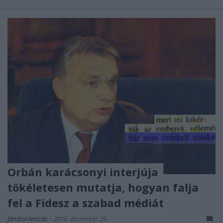
Orbán karácsonyi interjúja
tökéletesen mutatja, hogyan falja
fel a Fidesz a szabad médiát
JámborAndrás
•
2016. december 29.