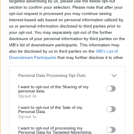
targeted advertising by us, please use the below opt-out
section to confirm your selection. Please note that after your
opt-out request is processed you may continue seeing
interest-based ads based on personal information utilized by
us or personal information disclosed to third parties prior to
your opt-out. You may separately opt-out of the further
disclosure of your personal information by third parties on the
IAB’s list of downstream participants. This information may
also be disclosed by us to third parties on the
IAB’s List of
Downstream Participants
that may further disclose it to other
third parties.
Bárcsak liberális beetetés lenne a
Please note that this website/app uses one or more Google
Personal Data Processing Opt Outs
services and may gather and store information including but
szegények kígyózó sora
not limited to your visit or usage behaviour. You may click to
I want to opt-out of the Sharing of my
karácsonykor a Blahán
personal data.
grant or deny consent to Google and its third-party tags to
Opted In
use your data for below specified purposes in below Google
JámborAndrás
•
2016. december 28.
consent section.
I want to opt-out of the Sale of my
Personal Data.
Kiszelly Zoltán, a Miniszterelnökségnek idén
Opted In
legalább 6,9 millió forintot számlázó politológus
I want to opt-out of processing my
írta meg az állami pénzből fenntartott közmédia
Personal Data for Targeted Advertising.