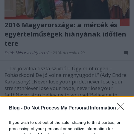
2016 Magyarországa: a mércék és
egyértelműségek hiányának időtlen
tere
Kettős Mérce vendégszerző
•
2016. december 29.
„...De jó volna tiszta szívből– Úgy mint régen –
Fohászkodni,De jó volna megnyugodni.” (Ady Endre:
Karácsony) „Never lose your pride, never lose your
strengthNever lose your hope, never lose your
faithNever stop believing in yourselfBelieving in
yourself, believing in yourself” (Perkele: Believe)
Blog -
Do Not Process My Personal Information
If you wish to opt-out of the sale, sharing to third parties, or
processing of your personal or sensitive information for