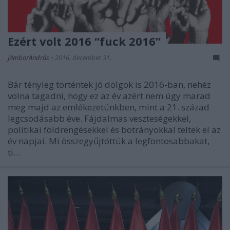
Ezért volt 2016 “fuck 2016”
JámborAndrás
•
2016. december 31.
Bár tényleg történtek jó dolgok is 2016-ban, nehéz
volna tagadni, hogy ez az év azért nem úgy marad
meg majd az emlékezetünkben, mint a 21. század
legcsodásabb éve. Fájdalmas veszteségekkel,
politikai földrengésekkel és botrányokkal teltek el az
év napjai. Mi összegyűjtöttük a legfontosabbakat,
ti…