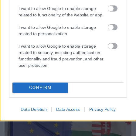
családban nőhessen fel…”
I want to allow Google to enable storage
Petri Gábor
•
2016. december 28.
related to functionality of the website or app.
I want to allow Google to enable storage
Az állami gondoskodásba kerülő fogyatékos
related to personalization.
gyerekek számára előnyösebb lenne, ha nem
intézetekben, hanem nevelőszülőknél élhetnének.
I want to allow Google to enable storage
Sok nevelőszülő szívesen vállalná is, hogy fogyatékos
related to security, including authentication
gyerekekkel foglalkozzon, ha elegendő segítséget
functionality and fraud prevention, and other
kapna, és nem kellene pluszban megküzdenie az
user protection.
állami…
CONFIRM
Data Deletion
Data Access
Privacy Policy