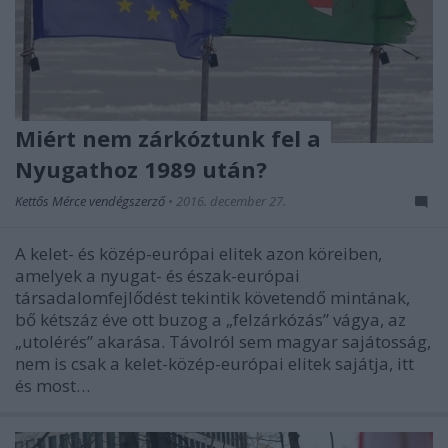
Miért nem zárkóztunk fel a
Nyugathoz 1989 után?
Kettős Mérce vendégszerző
•
2016. december 27.
A kelet- és közép-európai elitek azon köreiben,
amelyek a nyugat- és észak-európai
társadalomfejlődést tekintik követendő mintának,
bő kétszáz éve ott buzog a „felzárkózás” vágya, az
„utolérés” akarása. Távolról sem magyar sajátosság,
nem is csak a kelet-közép-európai elitek sajátja, itt
és most…