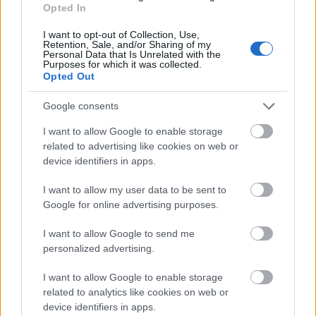
blogján, ahol tízezreket fizetnek egy
Opted In
blogbejegyzésért, hogy a Blahán hajnali 3-tól egy tál
I want to opt-out of Collection, Use,
karácsonyi ételért sorban álló tömeg egy liberális
Retention, Sale, and/or Sharing of my
lufi. Bárcsak…
Personal Data that Is Unrelated with the
Purposes for which it was collected.
Opted Out
Google consents
I want to allow Google to enable storage
related to advertising like cookies on web or
device identifiers in apps.
I want to allow my user data to be sent to
Google for online advertising purposes.
I want to allow Google to send me
personalized advertising.
I want to allow Google to enable storage
related to analytics like cookies on web or
“Hogy minden fogyatékos gyerek
device identifiers in apps.