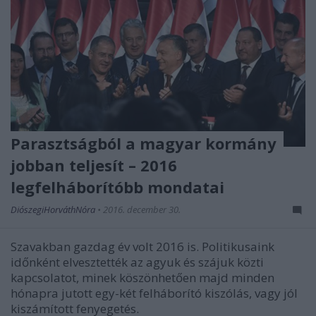
Parasztságból a magyar kormány
jobban teljesít – 2016
legfelháborítóbb mondatai
DiószegiHorváthNóra
•
2016. december 30.
Szavakban gazdag év volt 2016 is. Politikusaink
időnként elvesztették az agyuk és szájuk közti
kapcsolatot, minek köszönhetően majd minden
hónapra jutott egy-két felháborító kiszólás, vagy jól
kiszámított fenyegetés.