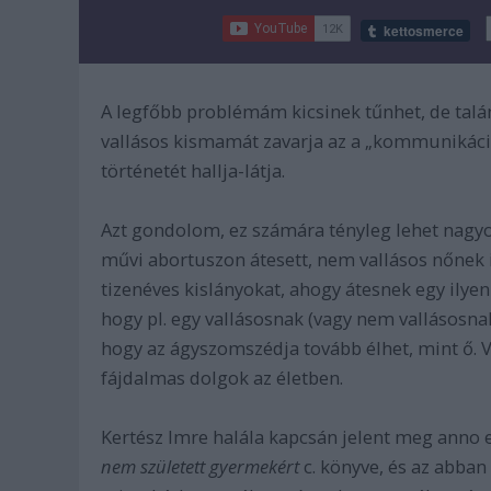
A legfőbb problémám kicsinek tűnhet, de talán 
vallásos kismamát zavarja az a „kommunikáci
történetét hallja-látja.
Azt gondolom, ez számára tényleg lehet nagyo
művi abortuszon átesett, nem vallásos nőnek is
tizenéves kislányokat, ahogy átesnek egy ily
hogy pl. egy vallásosnak (vagy nem vallásosnak
hogy az ágyszomszédja tovább élhet, mint ő. V
fájdalmas dolgok az életben.
Kertész Imre halála kapcsán jelent meg anno
nem született gyermekért
c. könyve, és az abban