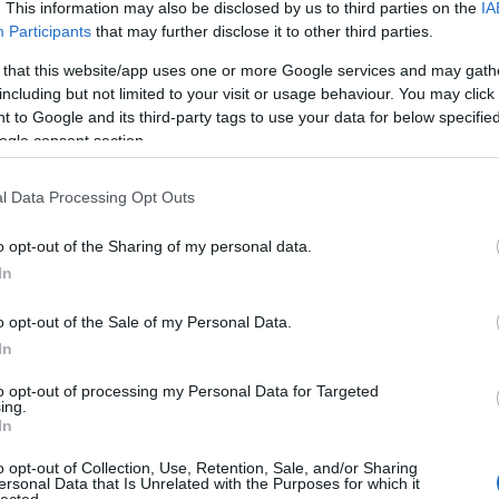
. This information may also be disclosed by us to third parties on the
IA
s a társadalmi nyomás (igény) a vallásos
Participants
that may further disclose it to other third parties.
sán ne kerüljenek számukra nehéz
 that this website/app uses one or more Google services and may gath
lyanba botlani a kórház folyósóján, aki abortuszra
including but not limited to your visit or usage behaviour. You may click 
 to Google and its third-party tags to use your data for below specifi
ogle consent section.
ezzel a hírrel – ezekkel a tényekkel – a probléma,
l Data Processing Opt Outs
lanul pozitívak? És most elsősorban nem a két
hozót.
o opt-out of the Sharing of my personal data.
In
vallásos betegek részéről is igen nagy az igény a
o opt-out of the Sale of my Personal Data.
In
 igen erőteljes az igény a kevésbé medikalizált
to opt-out of processing my Personal Data for Targeted
ing.
In
o opt-out of Collection, Use, Retention, Sale, and/or Sharing
ellátásszervezési koncepciója, annak
ersonal Data that Is Unrelated with the Purposes for which it
lected.