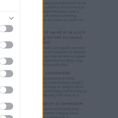
A 2013-ra látványosan összeomló német
liberális párt, az FDP az évtized európai
politikai visszatérését hozta össze a
szeptember 24-i német szövetségi
választásokon. De milyen ez a párt, mit
képvisel,...
Több mint fél nap telt el, de az ATV
még mindig nem kért bocsánatot
Sárosdi Lillától
Pedig lenne miért. Van ugyanis, ami nem
hit kérdése. Az ATV valamiért jó ötletnek
gondolta, hogy A nap kérdése ez legyen:
„Sárosdi Lilla színésznő azt állítja, hogy
Marton László Kossuth-díjas...
Je suis KFC-s munkavállaló
Puzsér Róbert szerint proli pofon
csattant Szabó Zoltán Indexes újságíró
arcán, amelyet maga az újságíró állított
elő. A Fidesz publicistája szerint pedig az
Indexet ütötték meg a KFC-ben, és a...
Újabb sztrájk jön az Operaházban
Három szakszervezet hirdetett meg
munkabeszüntetést a Magyar Állami
Operaházban csütörtökön, a