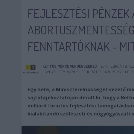
FEJLESZTÉSI PÉNZEK 
ABORTUSZMENTESSÉGE
FENNTARTÓKNAK - MIT
KETTŐS MÉRCE VENDÉGSZERZŐ
2017. FEBRUÁR 21. KE
EGYHÁZ
FEMINIZMUS
FEJLESZTÉS
ABORTUSZ
EGÉS
Egy hete, a Miniszterelnökséget vezető mi
sajtótájékoztatóján derült ki, hogy a Beth
milliárd forintos fejlesztési támogatásban 
kialakítandó szülészeti és nőgyógyászati 