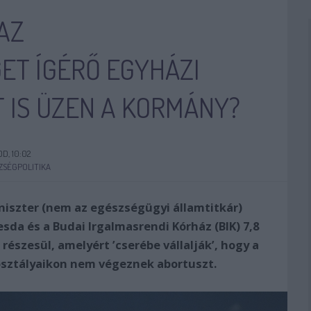
AZ
T ÍGÉRŐ EGYHÁZI
 IS ÜZEN A KORMÁNY?
DD, 10:02
ZSÉGPOLITIKA
niszter (nem az egészségügyi államtitkár)
esda és a Budai Irgalmasrendi Kórház (BIK) 7,8
részesül, amelyért ’cserébe vállalják’, hogy a
osztályaikon nem végeznek abortuszt.