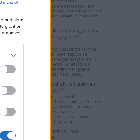
Katalónia autonómiájának
B’s List of
felfüggesztésére tett javaslatot. Ha a
jobboldali többségű szenátus rábólint a
döntésre, akkor a régió kormánya által
er and store
gyakorolt...
to grant or
Diktatúrát akarnak a magyarok? –
ed purposes
megjegyzés egy globális
felméréshez
A sajtóban nagy visszhangot kapott a
Pew Research Center képviseleti
demokrácia támogatottságáról szóló
globális felmérése. Bombasztikus
címeket olvashattunk: a magyarok
negyede diktátort akar, csak...
A helyi Simicska kerül hatalomra
Csehországban?
Csehországban képviselőházi
választásokat tartanak október 20-án és
21-én. Bár egyre kevésbé merünk a
közvélemény-kutatásokra és
felmérésekre szentírásként tekinteni,
szinte biztos, hogy az új...
A német liberálisok nagy
visszatérése