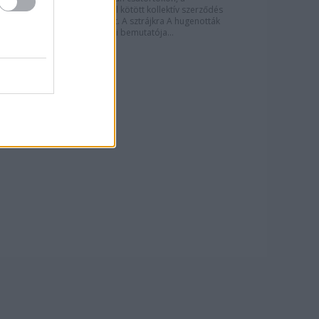
dolgozókkal kötött kollektív szerződés
hiánya miatt. A sztrájkra A hugenották
október 28-i bemutatója...