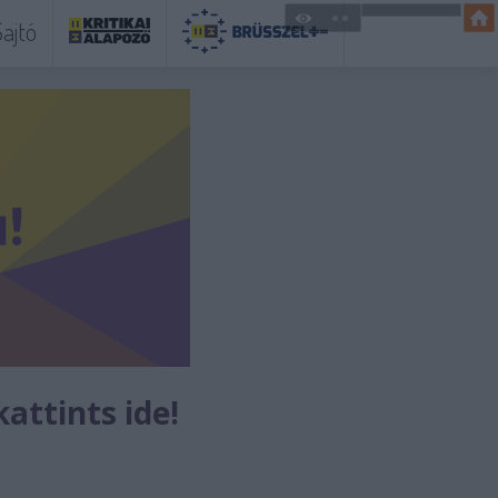
ajtó
kattints ide!