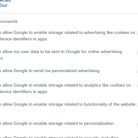
jelentős fejlesztési összeg odaítélésére, anélkül,
Out
 és valóban mire érdemes pénzt kiadni.
okat is mérlegelve - újabb szülészeti osztályt
consents
rgősségi osztályt fejleszteni
.
)
o allow Google to enable storage related to advertising like cookies on
evice identifiers in apps.
 végezni abortuszt, hogy közben erre területi
o allow my user data to be sent to Google for online advertising
s.
 az abortuszt-kérdést félig-meddig gumicsontnak a
to allow Google to send me personalized advertising.
o allow Google to enable storage related to analytics like cookies on
evice identifiers in apps.
sséget a jelen jogszabályi környezetben nem lehet
i. Így – optimista feltételezéseim szerint és
o allow Google to enable storage related to functionality of the website
y üzenet. Az egyházi fenntartónak adunk pénzt –
s jutnak hozzá források az állami finanszírozáson
o allow Google to enable storage related to personalization.
.
o allow Google to enable storage related to security, including