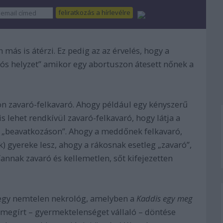
más is átérzi. Ez pedig az az érvelés, hogy a
ós helyzet” amikor egy abortuszon átesett nőnek a
n zavaró-felkavaró. Ahogy például egy kényszerű
 lehet rendkívül zavaró-felkavaró, hogy látja a
en „beavatkozáson”. Ahogy a meddőnek felkavaró,
) gyereke lesz, ahogy a rákosnak esetleg „zavaró”,
annak zavaró és kellemetlen, sőt kifejezetten
 egy nemtelen nekrológ, amelyben a
Kaddis egy meg
 megírt – gyermektelenséget vállaló – döntése