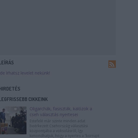
LEÍRÁS
Ide írhatsz levelet nekünk!
HIRDETÉS
LEGFRISSEBB CIKKEINK
Oligarchák, fasiszták, kalózok a
cseh választás nyertesei
Estefelé már szinte minden adat
beérkezett Csehország választási
központjába a voksolásról, így
kimondhatjuk, hogy a nyertes a “korrupt