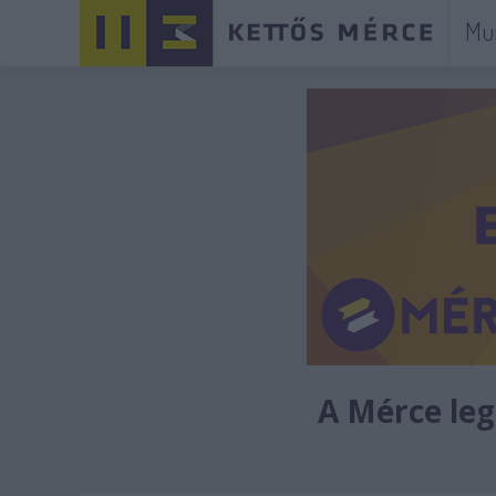
Mu
A Mérce legú