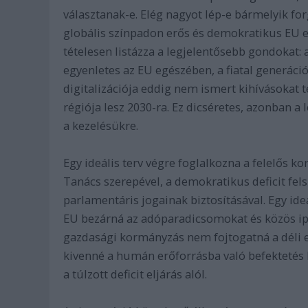
választanak-e. Elég nagyot lép-e bármelyik forg
globális színpadon erős és demokratikus EU e
tételesen listázza a legjelentősebb gondokat:
egyenletes az EU egészében, a fiatal generác
digitalizációja eddig nem ismert kihívásokat 
régiója lesz 2030-ra. Ez dicséretes, azonban
a kezelésükre.
Egy ideális terv végre foglalkozna a felelős
Tanács szerepével, a demokratikus deficit fel
parlamentáris jogainak biztosításával. Egy ide
EU bezárná az adóparadicsomokat és közös ipar
gazdasági kormányzás nem fojtogatná a déli e
kivenné a humán erőforrásba való befektetés kö
a túlzott deficit eljárás alól.