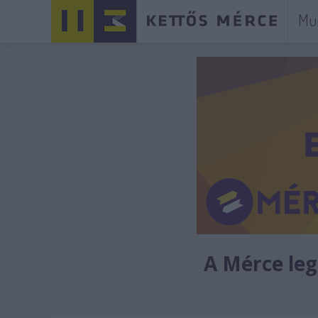
Mu
A Mérce legú