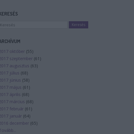
KERESÉS
ARCHÍVUM
2017 október
(
55
)
2017 szeptember
(
61
)
2017 augusztus
(
63
)
2017 július
(
68
)
2017 június
(
58
)
2017 május
(
61
)
2017 április
(
68
)
2017 március
(
68
)
2017 február
(
61
)
2017 január
(
64
)
2016 december
(
65
)
Tovább
...