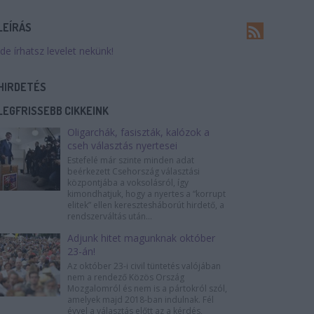
LEÍRÁS
Ide írhatsz levelet nekünk!
HIRDETÉS
LEGFRISSEBB CIKKEINK
Oligarchák, fasiszták, kalózok a
cseh választás nyertesei
Estefelé már szinte minden adat
beérkezett Csehország választási
központjába a voksolásról, így
kimondhatjuk, hogy a nyertes a “korrupt
elitek” ellen keresztesháborút hirdető, a
rendszerváltás után...
Adjunk hitet magunknak október
23-án!
Az október 23-i civil tüntetés valójában
nem a rendező Közös Ország
Mozgalomról és nem is a pártokról szól,
amelyek majd 2018-ban indulnak. Fél
évvel a választás előtt az a kérdés,