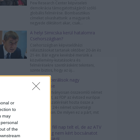
Pew Research Center képviseleti
demokrácia támogatottságáról szóló
globális felmérése. Bombasztikus
címeket olvashattunk: a magyarok
negyede diktátort akar, csak...
A helyi Simicska kerül hatalomra
Csehországban?
Csehországban képviselőházi
választásokat tartanak október 20-án és
21-én. Bár egyre kevésbé merünk a
közvélemény-kutatásokra és
felmérésekre szentírásként tekinteni,
szinte biztos, hogy az új...
A német liberálisok nagy
visszatérése
A 2013-ra látványosan összeomló német
liberális párt, az FDP az évtized európai
politikai visszatérését hozta össze a
sonal or
szeptember 24-i német szövetségi
ection to
választásokon. De milyen ez a párt, mit
ou may
képvisel,...
 personal
Több mint fél nap telt el, de az ATV
out of the
még mindig nem kért bocsánatot
 downstream
Sárosdi Lillától