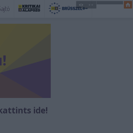
ajtó
kattints ide!