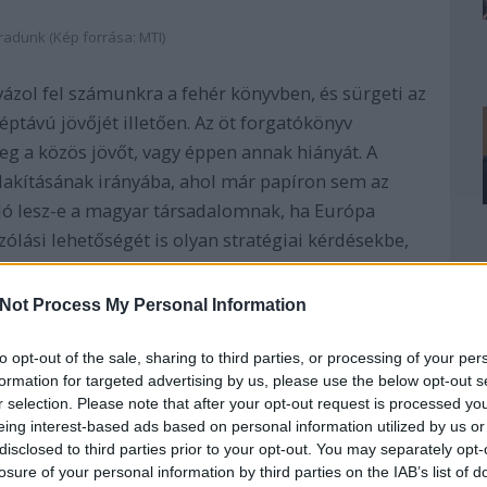
dunk (Kép forrása: MTI)
vázol fel számunkra a fehér könyvben, és sürgeti az
ptávú jövőjét illetően. Az öt forgatókönyv
g a közös jövőt, vagy éppen annak hiányát. A
lakításának irányába, ahol már papíron sem az
. Jó lesz-e a magyar társadalomnak, ha Európa
ólási lehetőségét is olyan stratégiai kérdésekbe,
ágára? Persze, hogy nem. Ez-e a magyar kormány
z országokat, akik nem tudnak mit kezdeni az
Not Process My Personal Information
kasztalnál? Nem igazán. Fogjuk-e hibáztatni őket?
to opt-out of the sale, sharing to third parties, or processing of your per
formation for targeted advertising by us, please use the below opt-out s
r selection. Please note that after your opt-out request is processed y
eing interest-based ads based on personal information utilized by us or
disclosed to third parties prior to your opt-out. You may separately opt-
az a közös tulajdonsága, hogy lényegében lemond
losure of your personal information by third parties on the IAB’s list of