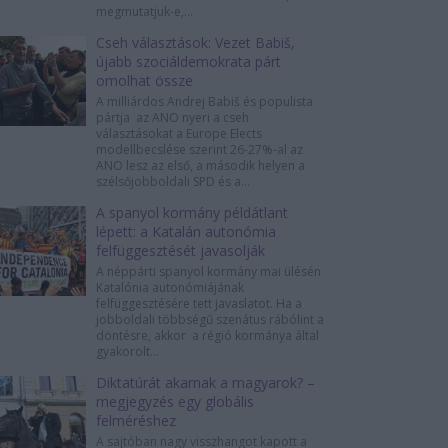
megmutatjuk-e,...
Cseh választások: Vezet Babiš,
újabb szociáldemokrata párt
omolhat össze
A milliárdos Andrej Babiš és populista
pártja az ANO nyeri a cseh
választásokat a Europe Elects
modellbecslése szerint 26-27%-al az
ANO lesz az első, a második helyen a
szélsőjobboldali SPD és a...
A spanyol kormány példátlant
lépett: a Katalán autonómia
felfüggesztését javasolják
A néppárti spanyol kormány mai ülésén
Katalónia autonómiájának
felfüggesztésére tett javaslatot. Ha a
jobboldali többségű szenátus rábólint a
döntésre, akkor a régió kormánya által
gyakorolt...
Diktatúrát akarnak a magyarok? –
megjegyzés egy globális
felméréshez
A sajtóban nagy visszhangot kapott a