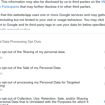
ortizáció erejével, utóbbi kettő tudatos döntés
. This information may also be disclosed by us to third parties on the
IA
Participants
that may further disclose it to other third parties.
igazságosabb Európa-modell irányába tett
 that this website/app uses one or more Google services and may gath
including but not limited to your visit or usage behaviour. You may click 
 to Google and its third-party tags to use your data for below specifi
jelenlegi tyúklépésben való haladást vetíti előre.
ogle consent section.
polgárok elvárásaitól való elszakadást néhány
. Arról nem is beszélve, hogy ez a szokásos
l Data Processing Opt Outs
r problémát, ami miatt az EU-s döntéshozatal
n is. Ennél még rosszabb lehetőség a “
Csak az
o opt-out of the Sharing of my personal data.
áruk és szolgáltatások szabad piaca szerepel, az EU
In
y kizárólag a szabad piac védelmét finanszírozza.
o opt-out of the Sale of my Personal Data.
gországok közötti szabad mozgása, nincs egységes
In
pillér. Leépülnek az uniós hatáskörök, és mivel nem
to opt-out of processing my Personal Data for Targeted
ás helyzeteket bilaterális egyezkedésekkel kell
ing.
nyvre, ami a “
Kevesebbet hatékonyabban
” névre
In
kára fókuszál, menekültügyi és terrorizmus ellenes
o opt-out of Collection, Use, Retention, Sale, and/or Sharing
 vonuljon ki a foglalkoztatás- és szociálpolitika
ersonal Data that Is Unrelated with the Purposes for which it
lected.