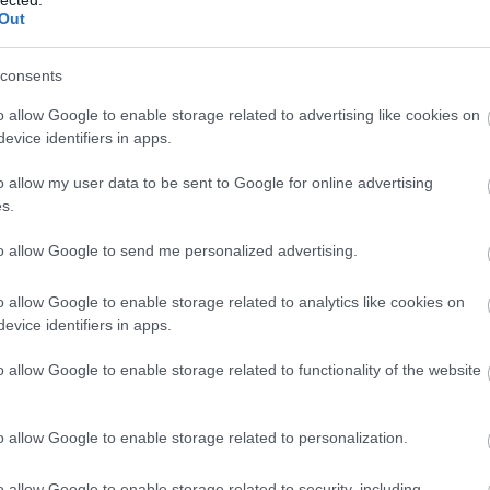
táskör legyen az uniós és a tagállami szint között
Out
az tagországok az ősrégi “a kudarcot Brüsszelre
consents
o allow Google to enable storage related to advertising like cookies on
evice identifiers in apps.
, hogy ne maradj le egyetlen hírről sem!
o allow my user data to be sent to Google for online advertising
s.
to allow Google to send me personalized advertising.
pció a sokat emlegetett többsebességes Európa. Ez
o allow Google to enable storage related to analytics like cookies on
angolt adópolitikát és továbbfejlesztett
evice identifiers in apps.
gesítése a létező legkisebb és legóvatosabb lépés az
sa felé, miközben egyre inkább uniós
o allow Google to enable storage related to functionality of the website
z érkező EU-s nyugdíjra, szociális segélyre,
asági sokkfelfogó mechanizmusokra volna
o allow Google to enable storage related to personalization.
politikával vagy teljesen integrált európai jóléti
 területekre költene pénzt, viszont ha ezzel együtt
o allow Google to enable storage related to security, including