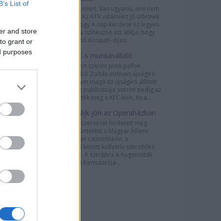
B’s List of
Pedig lenne miért. Van ugyanis, ami nem
hit kérdése. Az ATV valamiért jó ötletnek
gondolta, hogy A nap kérdése ez legyen:
er and store
„Sárosdi Lilla színésznő azt állítja, hogy
Marton László Kossuth-díjas...
to grant or
ed purposes
Je suis KFC-s munkavállaló
Puzsér Róbert szerint proli pofon
csattant Szabó Zoltán Indexes újságíró
arcán, amelyet maga az újságíró állított
elő. A Fidesz publicistája szerint pedig az
Indexet ütötték meg a KFC-ben, és a...
Újabb sztrájk jön az Operaházban
Három szakszervezet hirdetett meg
munkabeszüntetést a Magyar Állami
Operaházban csütörtökön, a
dolgozókkal kötött kollektív szerződés
hiánya miatt. A sztrájkra A hugenották
október 28-i bemutatója...