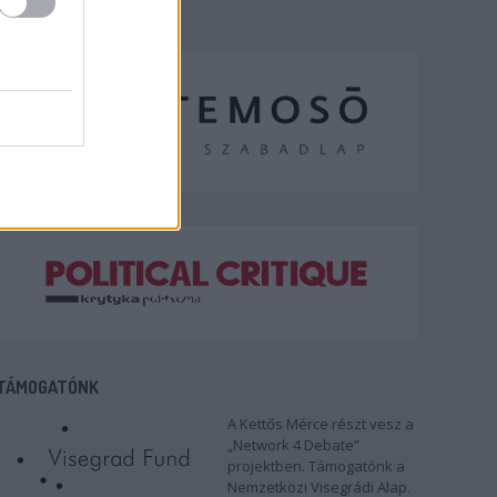
TÁMOGATÓNK
A Kettős Mérce részt vesz a
„Network 4 Debate”
projektben. Támogatónk a
Nemzetközi Visegrádi Alap.