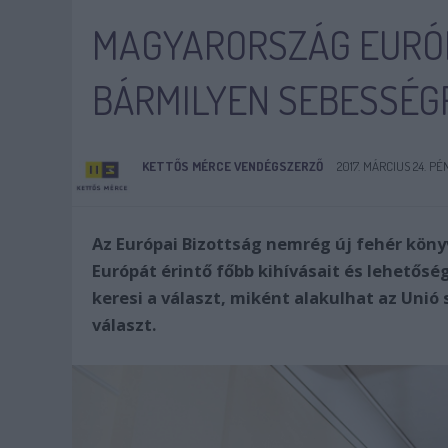
MAGYARORSZÁG EURÓP
BÁRMILYEN SEBESSÉG
KETTŐS MÉRCE VENDÉGSZERZŐ
2017. MÁRCIUS 24. PÉ
Az Európai Bizottság nemrég új fehér kön
Európát érintő főbb kihívásait és lehetősé
keresi a választ, miként alakulhat az Unió
választ.