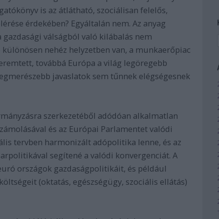
atókönyv is az átlátható, szociálisan felelős,
lérése érdekében? Egyáltalán nem. Az anyag
 a gazdasági válságból való kilábalás nem
ió különösen nehéz helyzetben van, a munkaerőpiac
teremtett, továbbá Európa a világ legöregebb
 a legmerészebb javaslatok sem tűnnek elégségesnek
 kormányzásra szerkezetéből adódóan alkalmatlan
számolásával és az Európai Parlamentet valódi
ális tervben harmonizált adópolitika lenne, és az
politikával segítené a valódi konvergenciát. A
uró országok gazdaságpolitikáit, és például
ltségeit (oktatás, egészségügy, szociális ellátás)