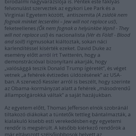
birodalmi nagyvarázslója is. Péntek este fáklyás
felvonulást szerveztek az egykori Lee Park és a
Virginiai Egyetem között, antiszemita
(A zsidók nem
fognak minket lecserélni – Jew will not replace us!)
,
feketeellenes
(Ők nem fognak a helyünkbe lépni! - They
will not replace us!)
és nacionalista
(Vér és Föld! - Blood
and soil!)
rigmusokat kiáltoztak, sokan náci
karlendítéssel kísérték ezeket. David Duke az
esemény előtt
arról írt
Twitterén, hogy a
demonstrációval bizonyítani akarják, hogy
„valósággá teszik Donald Trump ígéretét”, és véget
vetnek „a fehérek évtizedes üldözésének” az USA-
ban. A szervező Kessler arról is beszélt, hogy szerinte
az Obama-kormányzat alatt a fehérek „másodrendű
állampolgárokká váltak” a saját hazájukban.
Az egyetem előtt, Thomas Jefferson elnök szobránál
tiltakozó diákokat a tüntetők tettleg bántalmazták, a
kialakuló kisebb esti verekedésben egy egyetemi
rendőr is megsérült. A később kiérkező rendőrök a
már eltávozott szélsőjobbosok helyett az