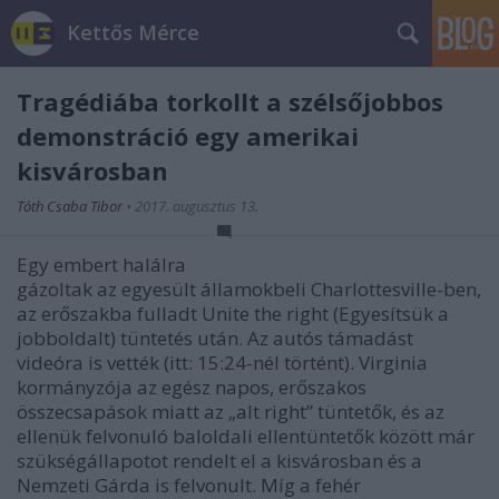
Kettős Mérce
Tragédiába torkollt a szélsőjobbos
demonstráció egy amerikai
kisvárosban
Tóth Csaba Tibor
•
2017. augusztus 13.
Egy embert halálra
gázoltak
az egyesült államokbeli Charlottesville-ben,
az erőszakba fulladt Unite the right (Egyesítsük a
jobboldalt) tüntetés után. Az autós támadást
videóra is vették (itt:
15:24-nél történt)
. Virginia
kormányzója az egész napos, erőszakos
összecsapások miatt az „alt right” tüntetők, és az
ellenük felvonuló baloldali ellentüntetők között már
szükségállapotot rendelt el a kisvárosban és a
Nemzeti Gárda is felvonult. Míg a fehér