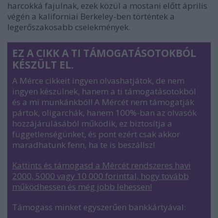
harcokká fajulnak, ezek közül a mostani előtt április
végén a kaliforniai Berkeley-ben történtek a
legerőszakosabb cselekmények.
EZ A CIKK A TI TÁMOGATÁSOTOKBÓL
KÉSZÜLT EL.
A Mérce cikkeit ingyen olvashatjátok, de nem
ingyen készülnek, hanem a ti támogatásotokból
és a mi munkánkból! A Mércét nem támogatják
pártok, oligarchák, hanem 100%-ban az olvasók
hozzájárulásából működik, ez biztosítja a
függetlenségünket, és pont ezért csak akkor
maradhatunk fenn, ha te is beszállsz!
Kattints és támogasd a Mércét rendszeres havi
2000, 5000 vagy 10 000 forinttal, hogy tovább
működhessen és még jobb lehessen
!
Támogass minket egyszerűen bankkártyával: