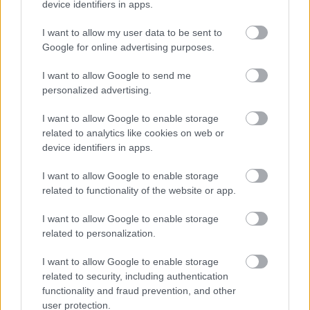
device identifiers in apps.
Amikor az ünneplő antifasiszták már éppen
oszlani kezdtek az utcákon, egy ezüst színű
I want to allow my user data to be sent to
Dodge Challenger hajtott többször közéjük,
Google for online advertising purposes.
19 embert megsebesítve, és egy 32 éves nőt
I want to allow Google to send me
pedig megölve. A rendőrség azóta elfogta a
personalized advertising.
helyszínen hagyott autó feltételezett
sofőrjét, a húszéves fehér fiatalt, James Alex
I want to allow Google to enable storage
Fieldst. A nap folyamán még két rendőr
related to analytics like cookies on web or
vesztette életét egy helikopter-balesetben.
device identifiers in apps.
I want to allow Google to enable storage
related to functionality of the website or app.
A kétoldali erőszakot elítélő nyilatkozatokra a Fehér
Házból nem kellett sokat várni. Míg a péntek esti
I want to allow Google to enable storage
atrocitásokat Donald Trump nem kommentálta,
a
related to personalization.
szombati történésekre ő
és a
First Lady
, Melania
Trump is az erőszakot általában elítélő nyilatkozatot
I want to allow Google to enable storage
adtak ki. Trump szerint „most a törvényes rend
related to security, including authentication
helyreállítása a legfontosabb. […] Teljesen mindegy
functionality and fraud prevention, and other
honnan jövünk, mi a bőrünk színe, vallásunk vagy
user protection.