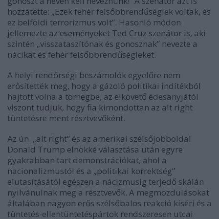
gonoszt a nevén kell neveznünk!” A szenátor azt is
hozzátette: „Ezek fehér felsőbbrendűségiek voltak, és
ez belföldi terrorizmus volt”. Hasonló módon
jellemezte az eseményeket Ted Cruz szenátor is, aki
szintén „visszataszítónak és gonosznak” nevezte a
nácikat és fehér felsőbbrendűségieket.
A helyi rendőrségi beszámolók egyelőre nem
erősítették meg, hogy a gázoló politikai indítékból
hajtott volna a tömegbe, az elkövető édesanyjától
viszont
tudjuk
, hogy fia kimondottan az alt right
tüntetésre ment résztvevőként.
Az ún. „alt right” és az amerikai szélsőjobboldal
Donald Trump elnökké választása után egyre
gyakrabban tart demonstrációkat, ahol a
nacionalizmustól és a „politikai korrektség”
elutasításától egészen a nácizmusig terjedő skálán
nyilvánulnak meg a résztvevők. A megmozdulásokat
általában nagyon erős szélsőbalos reakció kíséri és a
tüntetés-ellentüntetéspártok rendszeresen utcai