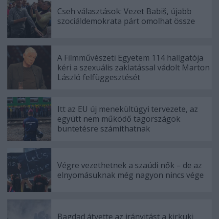
Cseh választások: Vezet Babiš, újabb
szociáldemokrata párt omolhat össze
A Filmművészeti Egyetem 114 hallgatója
kéri a szexuális zaklatással vádolt Marton
László felfüggesztését
Itt az EU új menekültügyi tervezete, az
együtt nem működő tagországok
büntetésre számíthatnak
Végre vezethetnek a szaúdi nők – de az
elnyomásuknak még nagyon nincs vége
Bagdad átvette az irányitást a kirkuki