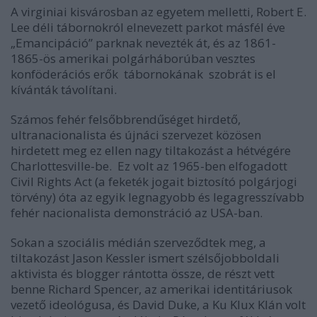
A virginiai kisvárosban az egyetem melletti, Robert E.
Lee déli tábornokról elnevezett parkot másfél éve
„Emancipáció” parknak nevezték át, és az 1861-
1865-ös amerikai polgárháborúban vesztes
konföderációs erők tábornokának szobrát is el
kívánták távolítani.
Számos fehér felsőbbrendűséget hirdető,
ultranacionalista és újnáci szervezet közösen
hirdetett meg ez ellen nagy tiltakozást a hétvégére
Charlottesville-be. Ez volt az 1965-ben elfogadott
Civil Rights Act (a feketék jogait biztosító polgárjogi
törvény) óta az egyik legnagyobb és legagresszívabb
fehér nacionalista demonstráció az USA-ban.
Sokan a szociális médián szerveződtek meg, a
tiltakozást Jason Kessler ismert szélsőjobboldali
aktivista és blogger rántotta össze, de részt vett
benne Richard Spencer, az amerikai identitáriusok
vezető ideológusa, és David Duke, a Ku Klux Klán volt