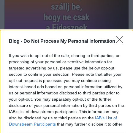
Blog -
Do Not Process My Personal Information
If you wish to opt-out of the sale, sharing to third parties, or
processing of your personal or sensitive information for
targeted advertising by us, please use the below opt-out
A két tömeg délelőtt az Emancipáció parknál
section to confirm your selection. Please note that after your
találkozott, ahol a rendőrkordonokat áttörve heves
opt-out request is processed you may continue seeing
összecsapások kezdődtek, mindkét oldal vegyi
interest-based ads based on personal information utilized by
anyagokkal teli üvegeket, füstbombákat dobált a
us or personal information disclosed to third parties prior to
másikra. Ennek során egy szélsőjobboldali tüntetőt
your opt-out. You may separately opt-out of the further
súlyosabb fejsérüléssel vittek el. A rendőrök kezéből
disclosure of your personal information by third parties on the
kicsúszott az irányítás, így Virginia vezetői helyi idő
IAB’s list of downstream participants. This information may
szerint délelőtt 11 órakor (magyar idő szerint 17
also be disclosed by us to third parties on the
IAB’s List of
órakor) szükségállapotot hirdettek Charlottesville-
Downstream Participants
that may further disclose it to other
ben, és beküldték a virginiai nemzeti gárdát, hogy
third parties.