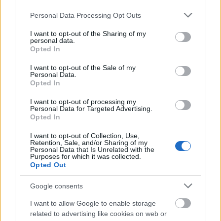
rendet tegyen. A helyi rendőrség eközben véget
vetett a meghirdetett szélsőjobboldali
Please note that this website/app uses one or more Google
Personal Data Processing Opt Outs
rendezvénynek, és a résztvevőket kordonnal védve
services and may gather and store information including but
not limited to your visit or usage behaviour. You may click to
I want to opt-out of the Sharing of my
elvezette.
personal data.
grant or deny consent to Google and its third-party tags to
Opted In
use your data for below specified purposes in below Google
consent section.
I want to opt-out of the Sale of my
Personal Data.
Opted In
I want to opt-out of processing my
Personal Data for Targeted Advertising.
Opted In
I want to opt-out of Collection, Use,
Retention, Sale, and/or Sharing of my
Personal Data that Is Unrelated with the
Purposes for which it was collected.
Opted Out
Google consents
I want to allow Google to enable storage
related to advertising like cookies on web or