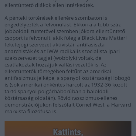
ellentüntető diákok ellen intézkedtek.
A pénteki történések ellenére szombaton is
engedélyezték a felvonulást. Ekkorra a több száz
jobboldali tüntetővel szemben jókora ellentüntető
csoport is felvonult, akik főleg a Black Lives Matter!
feketejogi szervezet aktivistái, antifasiszta
anarchisták és az IWW radikális szocialista ipari
szakszervezet tagjai (wobblyk) voltak, de
csatlakoztak hozzájuk vallási vezetők is. Az
ellentüntetők tömegében feltűnt az amerikai
antifasizmus jelképe, a spanyol köztársasági lobogó
is (sok amerikai önkéntes harcolt az 1932-36 között
tartó spanyol polgárháborúban a baloldali
köztársaság oldalán). Rövid rasszizmus-ellenes
demonstrációjukon felszólalt Cornel West, a Harvard
marxista filozófusa is.