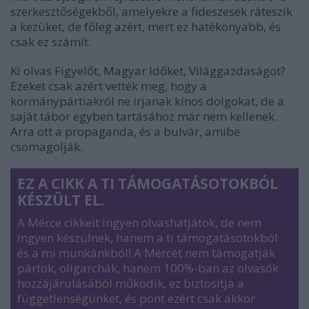
szerkesztőségekből, amelyekre a fideszesek ráteszik
a kezüket, de főleg azért, mert ez hatékonyabb, és
csak ez számít.
Ki olvas Figyelőt, Magyar Időket, Világgazdaságot?
Ezeket csak azért vették meg, hogy a
kormánypártiakról ne írjanak kínos dolgokat, de a
saját tábor egyben tartásához már nem kellenek.
Arra ott a propaganda, és a bulvár, amibe
csomagolják.
EZ A CIKK A TI TÁMOGATÁSOTOKBÓL
KÉSZÜLT EL.
A Mérce cikkeit ingyen olvashatjátok, de nem
ingyen készülnek, hanem a ti támogatásotokból
és a mi munkánkból! A Mércét nem támogatják
pártok, oligarchák, hanem 100%-ban az olvasók
hozzájárulásából működik, ez biztosítja a
függetlenségünket, és pont ezért csak akkor