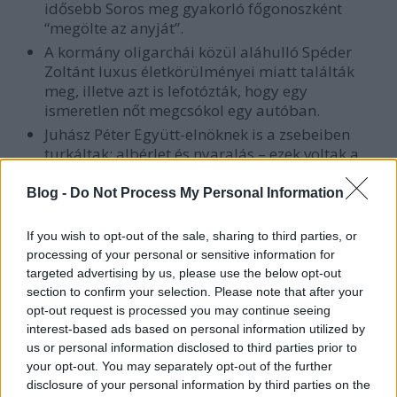
idősebb Soros meg gyakorló főgonoszként
“
megölte az anyját
”.
A kormány oligarchái közül aláhulló Spéder
Zoltánt
luxus életkörülményei miatt találták
meg
, illetve azt is lefotózták, hogy egy
ismeretlen nőt megcsókol egy autóban.
Juhász Péter Együtt-elnöknek is a zsebeiben
turkáltak:
albérlet
és
nyaralás
– ezek voltak a
bűnei.
Blog -
Do Not Process My Personal Information
Gulyás Márton letartóztatása és bírósági
elítélése után az aktivista egy
meleg társkereső
oldalra feltöltött képeit hozták le.
If you wish to opt-out of the sale, sharing to third parties, or
processing of your personal or sensitive information for
A Tanítanék-mozgalom korábbi húzó arcát, az
targeted advertising by us, please use the below opt-out
épp pártot alapító Pukli Istvánt pedig
rokonai
section to confirm your selection. Please note that after your
révén
próbálták lejáratni.
opt-out request is processed you may continue seeing
És zárásképp legyen nyoma, hogy a kormány
interest-based ads based on personal information utilized by
kívánalmait mindig túlteljesíteni akaró G. Fodor
us or personal information disclosed to third parties prior to
Gábornak, aki a Habony-féle 888 főszerkesztői
your opt-out. You may separately opt-out of the further
székét kapta meg, sikerült túllőnie ebben a
disclosure of your personal information by third parties on the