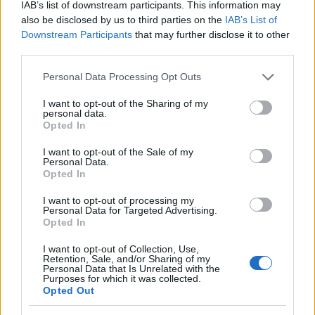
mezőnyben is, ezért
bocsánatot kellett kérnie
,
IAB’s list of downstream participants. This information may
miután maszturbációs segédeszköznek nevezte
also be disclosed by us to third parties on the
IAB’s List of
az MSZP-s Tóbiás József feleségét, Rába Tímeát.
Downstream Participants
that may further disclose it to other
third parties.
Please note that this website/app uses one or more Google
Personal Data Processing Opt Outs
services and may gather and store information including but
not limited to your visit or usage behaviour. You may click to
I want to opt-out of the Sharing of my
personal data.
grant or deny consent to Google and its third-party tags to
Opted In
use your data for below specified purposes in below Google
consent section.
I want to opt-out of the Sale of my
Personal Data.
Opted In
I want to opt-out of processing my
Personal Data for Targeted Advertising.
Opted In
I want to opt-out of Collection, Use,
Hogy ezek az övön aluli támadások miért hasznosak
Retention, Sale, and/or Sharing of my
Personal Data that Is Unrelated with the
a Fidesznek, azt nem nehéz megmagyarázni.
Purposes for which it was collected.
Ellenfeleikről könnyen megjegyezhető, dehonesztáló,
Opted Out
negatív üzeneteket címeznek így azokhoz a