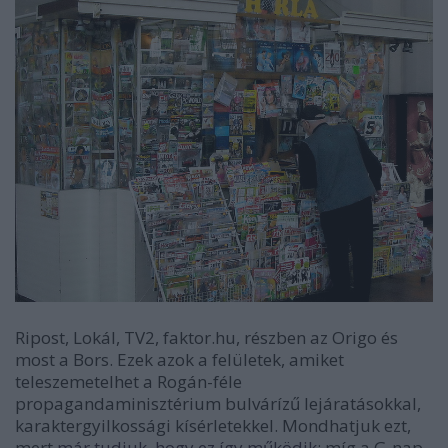
Ripost, Lokál, TV2, faktor.hu, részben az Origo és
most a Bors. Ezek azok a felületek, amiket
teleszemetelhet a Rogán-féle
propagandaminisztérium bulvárízű lejáratásokkal,
karaktergyilkossági kísérletekkel. Mondhatjuk ezt,
mert
már tudjuk, hogy ez így működik
: míg a G-nap