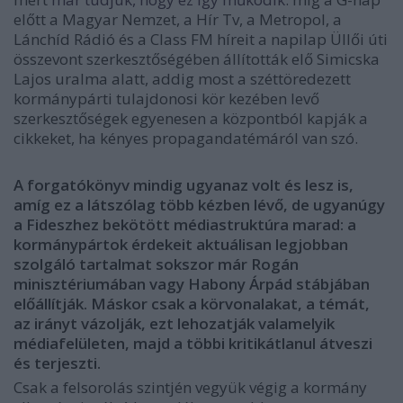
előtt a Magyar Nemzet, a Hír Tv, a Metropol, a
Lánchíd Rádió és a Class FM híreit a napilap Üllői úti
összevont szerkesztőségében állították elő Simicska
Lajos uralma alatt, addig most a széttöredezett
kormánypárti tulajdonosi kör kezében levő
szerkesztőségek egyenesen a központból kapják a
cikkeket, ha kényes propagandatémáról van szó.
A forgatókönyv mindig ugyanaz volt és lesz is,
amíg ez a látszólag több kézben lévő, de ugyanúgy
a Fideszhez bekötött médiastruktúra marad: a
kormánypártok érdekeit aktuálisan legjobban
szolgáló tartalmat sokszor már Rogán
minisztériumában vagy Habony Árpád stábjában
előállítják. Máskor csak a körvonalakat, a témát,
az irányt vázolják, ezt lehozatják valamelyik
médiafelületen, majd a többi kritikátlanul átveszi
és terjeszti.
Csak a felsorolás szintjén vegyük végig a kormány