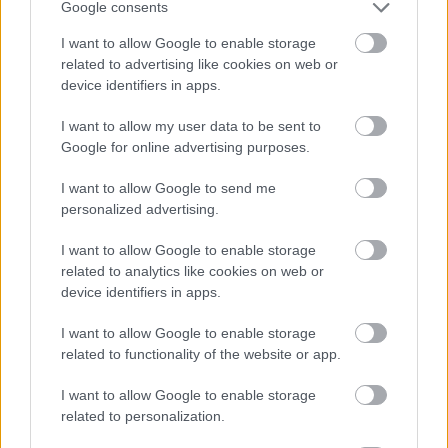
választókhoz is, akiket egyébként nem érdekelnek a
Google consents
politikai, közéleti kérdések. Egy drága órán vagy egy
I want to allow Google to enable storage
megcsalt feleségen simán többet bukhat egy
related to advertising like cookies on web or
politikus, mint a bonyolult konstrukcióval ellopott
device identifiers in apps.
közpénzen. Rogán se a letelepedési kötvények miatt
tűnt el a nyilvánosságból, hanem a helikopterezése
I want to allow my user data to be sent to
után.
Google for online advertising purposes.
A Médiahatóság pedig nem csinál túl sok mindent,
I want to allow Google to send me
még akkor sem ha a jogerős helyreigazításokat sem
personalized advertising.
jelentetik meg ezek a médiumok. De mindegy is,
mert az állami reklámköltésekből fizetik a
I want to allow Google to enable storage
bírságokat is: minél nagyobb a büntetés, nekünk
related to analytics like cookies on web or
kerül annál többe.
device identifiers in apps.
Ennél körmönfontabb módszer – és az országosan
I want to allow Google to enable storage
naponta 60 ezer példányban fogyó Bors is
related to functionality of the website or app.
tökéletesen alkalmas lesz erre –, hogy az ártalmatlan
bulvár közé rejtik a kormánypropagandát. Egy-egy
I want to allow Google to enable storage
győzelmi jelentés, Magyarország jobban teljesít
related to personalization.
üzenet, egy-egy ellenzéki párt, politikus gyalázása,