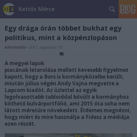
Kettős Mérce
Egy drága órán többet bukhat egy
politikus, mint a közpénzlopáson
kálmánattila
•
2017. augusztus 19.
A
megyei lapok
piacának letarolása
mellett kevesebb figyelmet
kapott, hogy a Bors is kormányközelbe került,
miután július végén Andy Vajna megvette a
Lapcom kiadót. Az üzlettel az egyik
legolvasottabb tabloiddal bővült a kormányhoz
köthető bulvárportfólió, ami 2015 óta soha nem
látott méretűre növekedett. Érdemes megnézni,
hogy miért és mire használja a Fidesz a médiája
ezen részét.