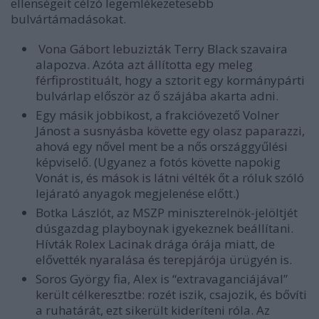
ellenségeit célzó legemlékezetesebb
bulvártámadásokat.
Vona Gábort lebuzizták
Terry Black szavaira
alapozva. Azóta
azt állította egy meleg
férfiprostituált
, hogy a sztorit egy kormánypárti
bulvárlap először az ő szájába akarta adni.
Egy másik jobbikost, a frakcióvezető Volner
Jánost
a susnyásba követte egy olasz paparazzi
,
ahová egy nővel ment be a nős országgyűlési
képviselő. (Ugyanez a fotós követte napokig
Vonát is, és
mások is látni vélték
őt a róluk szóló
lejárató anyagok megjelenése előtt.)
Botka Lászlót, az MSZP miniszterelnök-jelöltjét
dúsgazdag playboynak igyekeznek beállítani.
Hívták
Rolex Lacinak
drága órája miatt, de
elővették
nyaralása
és
terepjárója
ürügyén is.
Soros György fia, Alex is “extravaganciájával”
került célkeresztbe
: rozét iszik, csajozik, és bővíti
a ruhatárát, ezt sikerült kideríteni róla. Az