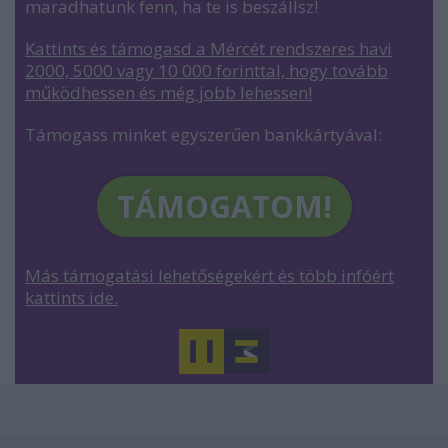
maradhatunk fenn, ha te is beszállsz!
Kattints és támogasd a Mércét rendszeres havi
2000, 5000 vagy 10 000 forinttal, hogy tovább
működhessen és még jobb lehessen
!
Támogass minket egyszerűen bankkártyával:
TÁMOGATOM!
Más támogatási lehetőségekért és több infóért
kattints ide.