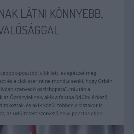
NAK LÁTNI KÖNNYEBB,
 VALÓSÁGGAL
acebook-posztból cikk lett
, az egészet meg
oszt és a cikk szerint ne mondja senki, hogy Orbán
bolyban szenvedő pszichopata”, miután a
az Őcsényieknek, akik a faluba üdülni érkező,
iltakoztak, és akik közül többen erőszakot is
t, az üdültetést szervező helyi panziós ellen.