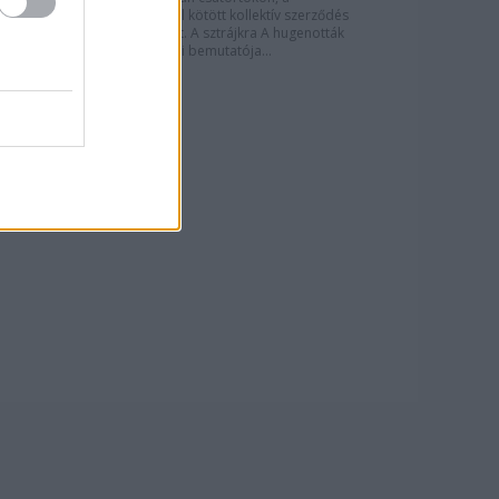
dolgozókkal kötött kollektív szerződés
hiánya miatt. A sztrájkra A hugenották
október 28-i bemutatója...