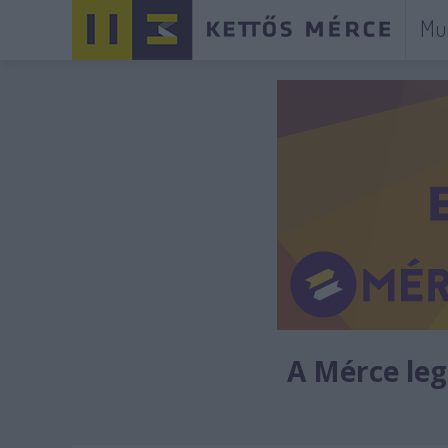
Mu
A Mérce legú