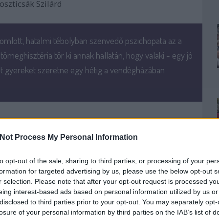
Koszticsák Szilárd
omlott, hatalmi tébolyban szenvedő pszichopata az a
n tömeghisztéria tör ki annak hallatán, hogy valaki - egy jó
lt gyereket szeretne egy hétig a vendégházában
néztem a
444
és az
index
Őcsényben készült videóit,
ni, dühöngeni és gyűlölni volt leginkább kedvem.
Not Process My Personal Information
 ütni, dühöngeni és gyűlölni van kedvem. De
to opt-out of the sale, sharing to third parties, or processing of your per
körülöttem lévő közösségeknek, így próbálok nem
formation for targeted advertising by us, please use the below opt-out s
olkozni, és cselekedni.
r selection. Please note that after your opt-out request is processed y
eing interest-based ads based on personal information utilized by us or
k, azzal csak csak még rosszabbá tesszük ezt az
disclosed to third parties prior to your opt-out. You may separately opt-
losure of your personal information by third parties on the IAB’s list of
 néha.