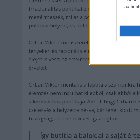
elemzésekkel, a politikai folyamatok el nem m
authenti
irracionalitás politikai elemzésbe emelésével
megérthessék, mi az a politika, mi működteti 
politikai helyzet, és mit lehet kezdenünk ezek
Orbán Viktor miniszterelnök elmebetegnek nev
tényeken és racionális elemzésen nyugvó értelm
elejét is veszi az értelmes politikai cselekvés
érveket.
Orbán Viktor mentális állapota a számunkra ho
elemzés nem indulhat ki ebből, csak abból a 
sikereket hoz politikája. Abból, hogy Orbán 
cselekvés a helyzetre nézve, bár lehet kicsit 
hazugság, ami nem vezet igazsághoz.
Így butítja a baloldal a saját ért