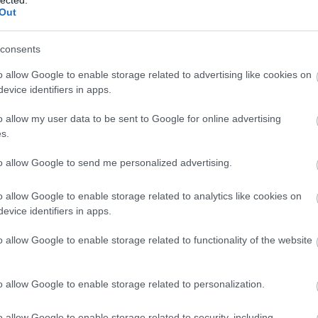
sztjuk magunkat attól a lehetőségtől, hogy a
Out
ilágban, hogy milyen az a gazdasági rendszer,
consents
lyen a társadalom, ami körülvesz minket, hogy
ásterét, és mi mozgatja a politikai erőket, hogy
o allow Google to enable storage related to advertising like cookies on
lét, mi készteti őket politikai aktivitásra.
evice identifiers in apps.
incs változás.
o allow my user data to be sent to Google for online advertising
s.
to allow Google to send me personalized advertising.
o allow Google to enable storage related to analytics like cookies on
evice identifiers in apps.
o allow Google to enable storage related to functionality of the website
d két évtizede járul hozzá maga is ahhoz, hogy az
o allow Google to enable storage related to personalization.
 alá nem támasztott állításokkal, tudás nélküli
o allow Google to enable storage related to security, including