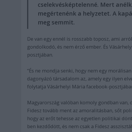
cselekvésképtelenné. Mert anélk
megértenénk a helyzetet. A kap
meg semmit.
De van egy ennél is rosszabb toposz, ami arró
gondolkodó, és nem érző ember. És Vásárhelyi
posztjában.
“És ne mondja senki, hogy nem egy morálisan t
dagonyázó társadalom az, amely egy ilyen elve
folytatja Vásárhelyi Mária facebook-posztjába
Magyarország valóban komoly gondban van, de
Fidesz tovább ment az amoralitásban, sőt poli
hogy az erőt tehesse az egyetlen politikai dön
ben kezdődött, és nem csak a Fidesz asszisztál