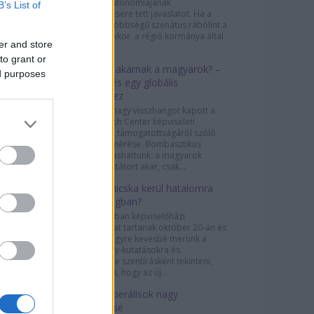
Katalónia autonómiájának
B’s List of
felfüggesztésére tett javaslatot. Ha a
jobboldali többségű szenátus rábólint a
döntésre, akkor a régió kormánya által
er and store
gyakorolt...
to grant or
Diktatúrát akarnak a magyarok? –
ed purposes
megjegyzés egy globális
felméréshez
A sajtóban nagy visszhangot kapott a
Pew Research Center képviseleti
demokrácia támogatottságáról szóló
globális felmérése. Bombasztikus
címeket olvashattunk: a magyarok
negyede diktátort akar, csak...
A helyi Simicska kerül hatalomra
Csehországban?
Csehországban képviselőházi
választásokat tartanak október 20-án és
21-én. Bár egyre kevésbé merünk a
közvélemény-kutatásokra és
felmérésekre szentírásként tekinteni,
szinte biztos, hogy az új...
A német liberálisok nagy
visszatérése