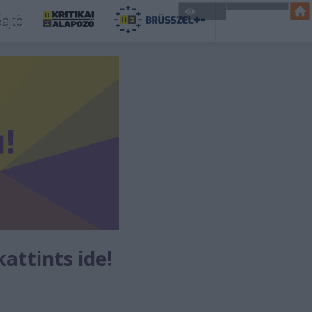
ajtó
kattints ide!