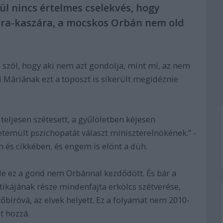
ül nincs értelmes cselekvés, hogy
ára-kaszára, a mocskos Orbán nem old
l szól, hogy aki nem azt gondolja, mint mi, az nem
 Máriának ezt a toposzt is sikerült megidéznie
eljesen szétesett, a gyűlöletben kéjesen
temült pszichopatát választ miniszterelnökének.” -
n és cikkében, és engem is elönt a düh.
 ez a gond nem Orbánnal kezdődött. És bár a
tikájának része mindenfajta erkölcs szétverése,
tőbíróvá, az elvek helyett. Ez a folyamat nem 2010-
t hozzá.