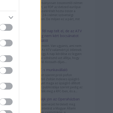
A 2013-ra látványosan összeomló német
liberális párt, az FDP az évtized európai
politikai visszatérését hozta össze a
szeptember 24-i német szövetségi
választásokon. De milyen ez a párt, mit
képvisel,...
Több mint fél nap telt el, de az ATV
még mindig nem kért bocsánatot
Sárosdi Lillától
Pedig lenne miért. Van ugyanis, ami nem
hit kérdése. Az ATV valamiért jó ötletnek
gondolta, hogy A nap kérdése ez legyen:
„Sárosdi Lilla színésznő azt állítja, hogy
Marton László Kossuth-díjas...
Je suis KFC-s munkavállaló
Puzsér Róbert szerint proli pofon
csattant Szabó Zoltán Indexes újságíró
arcán, amelyet maga az újságíró állított
elő. A Fidesz publicistája szerint pedig az
Indexet ütötték meg a KFC-ben, és a...
Újabb sztrájk jön az Operaházban
Három szakszervezet hirdetett meg
munkabeszüntetést a Magyar Állami
Operaházban csütörtökön, a