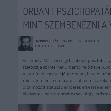
ORBÁNT PSZICHOPATÁ
MINT SZEMBENÉZNI A
JÁMBORANDRÁS
2017. OKTÓBER 3. KEDD, 9:39
ÉRTELMISÉG
ORBAN
Vásárhelyi Mária írt egy facebook-posztot, a
f
szétosztja az internet Orbántól félő népe. A p
Viktor “nem egy velejéig romlott, hatalmi té
miniszterelnök nem parancsolt nemet azoknak 
oltalmozott státuszú emberek érkezése ellen t
elkövettek, ha szerencsére csak tárgyi erőszako