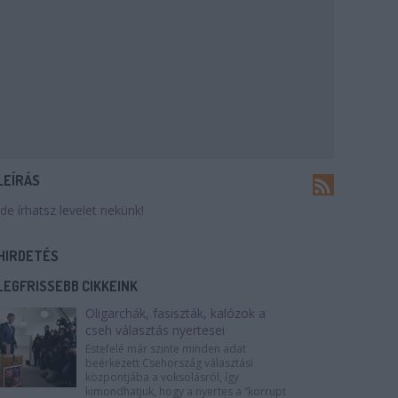
LEÍRÁS
Ide írhatsz levelet nekünk!
HIRDETÉS
LEGFRISSEBB CIKKEINK
Oligarchák, fasiszták, kalózok a
cseh választás nyertesei
Estefelé már szinte minden adat
beérkezett Csehország választási
központjába a voksolásról, így
kimondhatjuk, hogy a nyertes a “korrupt