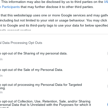
. This information may also be disclosed by us to third parties on the
IA
Participants
that may further disclose it to other third parties.
 Orbán nem pszichopata. Vagyis nem tudom, az-e,
 that this website/app uses one or more Google services and may gath
er, ahogy Vásárhelyi Mária sem. Azt viszont
including but not limited to your visit or usage behaviour. You may click 
ik a távdiagnózis.
 to Google and its third-party tags to use your data for below specifi
ogle consent section.
álni a kényelmes hazugság.
l Data Processing Opt Outs
hoz ugyanis semmi köze nincsen annak,
o opt-out of the Sharing of my personal data.
 egy politikai taktika része, ahogy
In
 menekültválságban felépített
o opt-out of the Sale of my Personal Data.
z országnak hosszú távon? Nem. Hogy
In
rültség lenne? Sajnos nem.
to opt-out of processing my Personal Data for Targeted
ing.
In
avaros, elmebeteg (mert ugye a pszcihopata szó a
gséggel), csak ez nem segít abban, hogy megértsük
o opt-out of Collection, Use, Retention, Sale, and/or Sharing
ersonal Data that Is Unrelated with the Purposes for which it
yozza azt. Ha Orbán Viktor állapotával
lected.