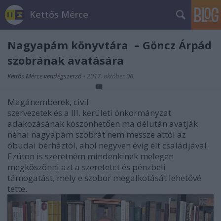
Kettős Mérce
Nagyapám könyvtára – Göncz Árpád
szobrának avatására
Kettős Mérce vendégszerző
•
2017. október 06.
Magánemberek, civil
szervezetek és a III. kerületi önkormányzat
adakozásának köszönhetően ma délután avatják
néhai nagyapám szobrát nem messze attól az
óbudai bérháztól, ahol negyven évig élt családjával.
Ezúton is szeretném mindenkinek melegen
megköszönni azt a szeretetet és pénzbeli
támogatást, mely e szobor megalkotását lehetővé
tette.