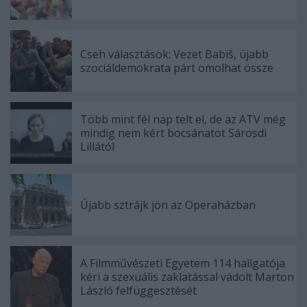
Cseh választások: Vezet Babiš, újabb
szociáldemokrata párt omolhat össze
Több mint fél nap telt el, de az ATV még
mindig nem kért bocsánatot Sárosdi
Lillától
Újabb sztrájk jön az Operaházban
A Filmművészeti Egyetem 114 hallgatója
kéri a szexuális zaklatással vádolt Marton
László felfüggesztését