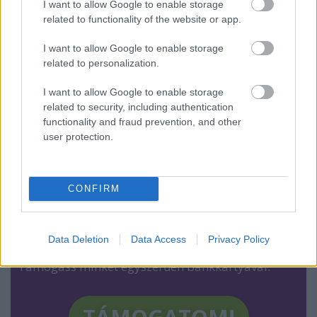
szeretne majd a látogatók elé tárni. Mi ezzel
I want to allow Google to enable storage
adózunk emléke előtt.
related to functionality of the website or app.
Benedek Márton
I want to allow Google to enable storage
related to personalization.
A Mérce cikkeit ingyen olvashatjátok, de nem
I want to allow Google to enable storage
ingyen készülnek, hanem a ti támogatásotokból
related to security, including authentication
és a mi munkánkból! A Mércét nem támogatják
functionality and fraud prevention, and other
pártok, oligarchák, hanem 100%-ban az olvasók
user protection.
hozzájárulásából működik, ez biztosítja a
függetlenségünket, és pont ezért csak akkor
maradhatunk fenn, ha te is beszállsz!
CONFIRM
Kattints és támogasd a Mércét rendszeres havi
2000, 5000 vagy 10 000 forinttal, hogy tovább
működhessen és még jobb lehessen
!
Data Deletion
Data Access
Privacy Policy
Támogass minket egyszerűen bankkártyával: