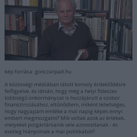
kép forrása: gonczarpad.hu
A közösségi médiában látott komoly érdeklődésre
felfigyelve, és látván, hogy még a helyi fideszes
többségű önkormányzat is hozzájárult a szobor
finanszírozásához, eltűnődtem, miként lehetséges,
hogy nagyapám emléke a mai napig képes ennyi
embert megmozgatni? Mik voltak azok az értékek,
melyeket polgártársaink vele azonosítanak - és
esetleg hiányolnak a mai politikából?