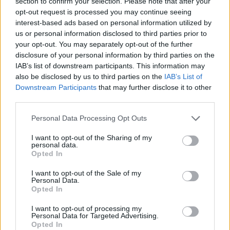
section to confirm your selection. Please note that after your
opt-out request is processed you may continue seeing
Én azonban nem a közvetlensége, hanem a
interest-based ads based on personal information utilized by
döntéseiből kiolvasható erkölcsi tartása és
us or personal information disclosed to third parties prior to
hitelessége miatt tiszteltem és tartom a mai napig
your opt-out. You may separately opt-out of the further
disclosure of your personal information by third parties on the
példaképemnek. Ellenállóként a negyvenes évek óta
IAB’s list of downstream participants. This information may
következetesen képviselte, hogy a fasizmus
also be disclosed by us to third parties on the
IAB’s List of
gonoszságával szemben személyesen is fel kell
Downstream Participants
that may further disclose it to other
lépnünk. Kisgazdaként pontosan értette, hogy
third parties.
földreform nélkül nem orvosolhatók a történelmi
Magyarország tulajdonviszonyaiból eredő
Please note that this website/app uses one or more Google
Personal Data Processing Opt Outs
igazságtalanságok. Ötvenhat után azért került
services and may gather and store information including but
börtönbe, mert lépéseket tett, hogy a forradalom
not limited to your visit or usage behaviour. You may click to
I want to opt-out of the Sharing of my
personal data.
egyes célkitűzéseinek megvalósítása végett
grant or deny consent to Google and its third-party tags to
Opted In
tárgyalások induljanak a szovjet kormánnyal Bibó
use your data for below specified purposes in below Google
István kibontakozási tervéről. Az elnyomás
consent section.
I want to opt-out of the Sale of my
különböző formáival szemben vállalt elvszerű és
Personal Data.
Opted In
bátor kiállása tette alkalmassá arra, hogy a
rendszerváltás egyik szimbolikus és széleskörűen
I want to opt-out of processing my
elfogadott szereplőjévé váljon.
Personal Data for Targeted Advertising.
Opted In