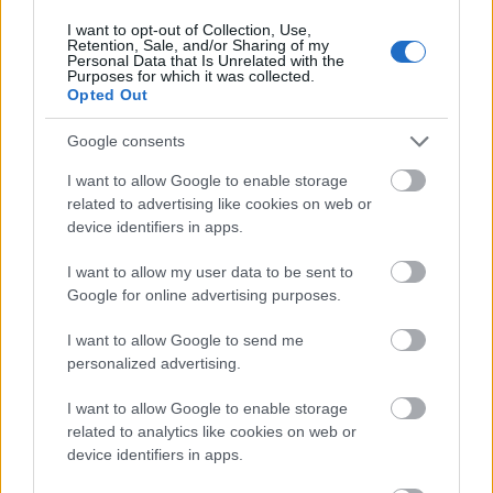
Mivel nemrég felmerült, hogy „
negatív értelemben
I want to opt-out of Collection, Use,
vett súlyos történelmi felelősség
” terhelné, amiért a
Retention, Sale, and/or Sharing of my
rendszerveltás után elmaradt az igazságtétel, ki kell
Personal Data that Is Unrelated with the
Purposes for which it was collected.
mondanom: emberi nagyságához nagymértékben
Opted Out
hozzájárult az, hogy hat év börtön után sem a
bosszúvágy, hanem az 1990-ben lefektetett
Google consents
alkotmányos rend védelme és rendszerváltó
forradalmunk békés eredményeinek megőrzése
I want to allow Google to enable storage
related to advertising like cookies on web or
vezérelte. Őt is, ahogy Antall József miniszterelnököt
device identifiers in apps.
és Sólyom László alkotmánybírósági elnököt is.
I want to allow my user data to be sent to
Ha a szír menekültválság elnöki megbízatása alatt
Google for online advertising purposes.
érte volna el Magyarországot, egészen biztosan
felemelte volna szavát bárminemű menekült- vagy
I want to allow Google to send me
idegenellenes kampánnyal szemben, ahogyan a
personalized advertising.
humanizmus szellemében felszólaló polgártársak
elleni uszítással szemben is.
I want to allow Google to enable storage
related to analytics like cookies on web or
Vagyon nem maradt utána, csak egy pazar könyvtár,
device identifiers in apps.
melyet családom egy Bécsi úti emléklakásban