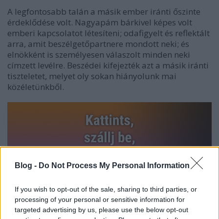
A legfontosabb talán a másik ember iránti őszinte
érdeklődése volt. Nagyapám bárkivel képes volt
emberi kapcsolatot létesíteni; odafigyelt és reflektált
arra, amit beszélgetőpartnere mondott neki; és
elnökként is személyesen válaszolt minden neki
címzett levélre. Beszédei kifejezték azt a másik iránti
tiszteletet, melyet oly sokan hiányolunk mai
közéletünkből.
Blog -
Do Not Process My Personal Information
If you wish to opt-out of the sale, sharing to third parties, or
processing of your personal or sensitive information for
targeted advertising by us, please use the below opt-out