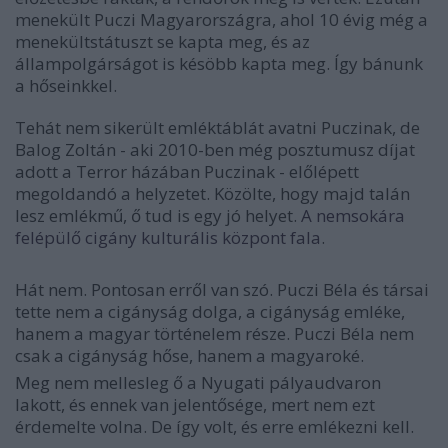
menekült Puczi Magyarországra, ahol 10 évig még a
menekültstátuszt se kapta meg, és az
állampolgárságot is késöbb kapta meg. Így bánunk
a hőseinkkel.
Tehát nem sikerült emléktáblát avatni Puczinak, de
Balog Zoltán - aki 2010-ben még posztumusz díjat
adott a Terror házában Puczinak - előlépett
megoldandó a helyzetet. Közölte, hogy majd talán
lesz emlékmű, ő tud is egy jó helyet.
A nemsokára
felépülő cigány kulturális központ fala
.
Hát nem. Pontosan erről van szó. Puczi Béla és társai
tette nem a cigányság dolga, a cigányság emléke,
hanem a magyar történelem része. Puczi Béla nem
csak a cigányság hőse, hanem a magyaroké.
Meg nem mellesleg ő a Nyugati pályaudvaron
lakott, és ennek van jelentősége, mert nem ezt
érdemelte volna. De így volt, és erre emlékezni kell.