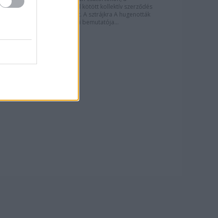
dolgozókkal kötött kollektív szerződés
hiánya miatt. A sztrájkra A hugenották
október 28-i bemutatója...