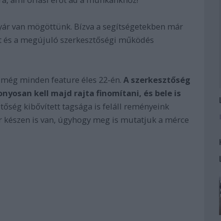
yár van mögöttünk. Bízva a segítségetekben már
lat és a megújuló szerkesztőségi működés
 még minden feature éles 22-én.
A szerkesztőség
nyosan kell majd rajta finomítani, és bele is
tőség kibővített tagsága is feláll reményeink
r készen is van, úgyhogy meg is mutatjuk a mérce