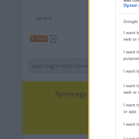
Opted 
2017. 10. 12.
Google 
I want t
Tetszik
web or d
0
I want t
purpose
I want 
I want t
Nyomj egy tetsziket, és olva
web or d
I want t
or app.
I want t
I want t