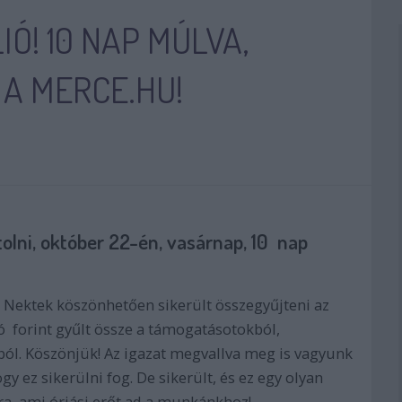
IÓ! 10 NAP MÚLVA,
 A MERCE.HU!
olni, október 22-én, vasárnap, 10 nap
 Nektek köszönhetően sikerült összegyűjteni az
ió forint gyűlt össze a támogatásotokból,
l. Köszönjük! Az igazat megvallva meg is vagyunk
 ez sikerülni fog. De sikerült, és ez egy olyan
a, ami óriási erőt ad a munkánkhoz!