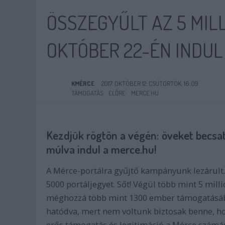
ÖSSZEGYŰLT AZ 5 MILL
OKTÓBER 22-ÉN INDUL
KMÉRCE
2017. OKTÓBER 12. CSÜTÖRTÖK, 16:09
TÁMOGATÁS
ELŐRE
MERCE.HU
Kezdjük rögtön a végén: öveket becsat
múlva indul a merce.hu!
A Mérce-portálra gyűjtő kampányunk lezárult.
5000 portáljegyet. Sőt! Végül több mint 5 mill
méghozzá több mint 1300 ember támogatásábó
hatódva, mert nem voltunk biztosak benne, hogy
erős támogatás és legitimáció a Mérce számár