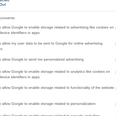
Out
KMérce
consents
o allow Google to enable storage related to advertising like cookies on
komment
evice identifiers in apps.
o allow my user data to be sent to Google for online advertising
s.
to allow Google to send me personalized advertising.
o allow Google to enable storage related to analytics like cookies on
sd a Kettős Mércét a Facebookon!
evice identifiers in apps.
o allow Google to enable storage related to functionality of the website
o allow Google to enable storage related to personalization.
o allow Google to enable storage related to security, including