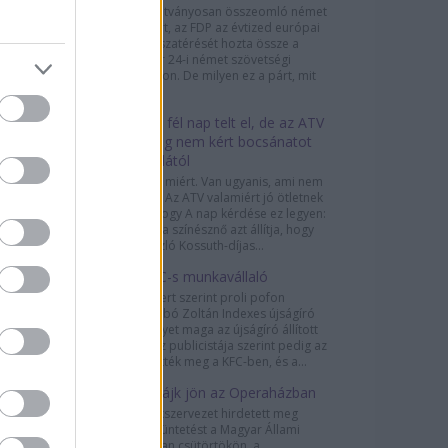
A 2013-ra látványosan összeomló német
liberális párt, az FDP az évtized európai
politikai visszatérését hozta össze a
szeptember 24-i német szövetségi
választásokon. De milyen ez a párt, mit
képvisel,...
Több mint fél nap telt el, de az ATV
még mindig nem kért bocsánatot
Sárosdi Lillától
Pedig lenne miért. Van ugyanis, ami nem
hit kérdése. Az ATV valamiért jó ötletnek
gondolta, hogy A nap kérdése ez legyen:
„Sárosdi Lilla színésznő azt állítja, hogy
Marton László Kossuth-díjas...
Je suis KFC-s munkavállaló
Puzsér Róbert szerint proli pofon
csattant Szabó Zoltán Indexes újságíró
arcán, amelyet maga az újságíró állított
elő. A Fidesz publicistája szerint pedig az
Indexet ütötték meg a KFC-ben, és a...
Újabb sztrájk jön az Operaházban
Három szakszervezet hirdetett meg
munkabeszüntetést a Magyar Állami
Operaházban csütörtökön, a