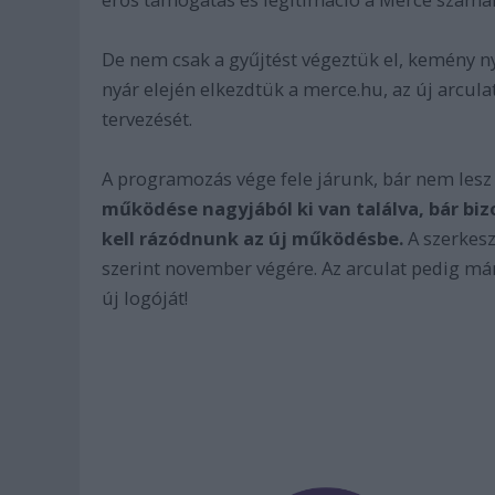
De nem csak a gyűjtést végeztük el, kemény n
nyár elején elkezdtük a merce.hu, az új arcu
tervezését.
A programozás vége fele járunk, bár nem lesz
működése nagyjából ki van találva, bár bizo
kell rázódnunk az új működésbe.
A szerkesz
szerint november végére. Az arculat pedig má
új logóját!