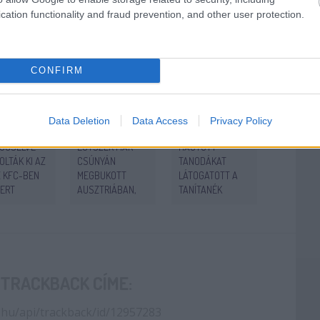
 bejegyzések:
cation functionality and fraud prevention, and other user protection.
CONFIRM
Data Deletion
Data Access
Privacy Policy
ÁLISOZVA,
A SZÉLSŐJOBB
MAGUKRA
GCSÉLVE
EGYSZER MÁR
HAGYOTT
LTÁK KI AZ
CSÚNYÁN
TANODÁKAT
X KFC-BEN
MEGBUKOTT
LÁTOGATOTT A
ERT
AUSZTRIÁBAN,
TANÍTANÉK
GÍRÓJÁT
KÉRDÉS, HOGY
MOZGALOM AZ
ÁROS
KAPNAK-E ÚJABB
ADOMÁNYTAXIVAL
NC
ESÉLYT?
JÉBEN
 TRACKBACK CÍME:
.hu/api/trackback/id/12957283