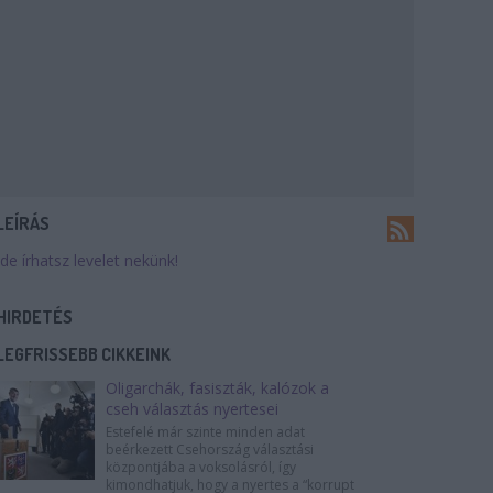
LEÍRÁS
Ide írhatsz levelet nekünk!
HIRDETÉS
LEGFRISSEBB CIKKEINK
Oligarchák, fasiszták, kalózok a
cseh választás nyertesei
Estefelé már szinte minden adat
beérkezett Csehország választási
központjába a voksolásról, így
kimondhatjuk, hogy a nyertes a “korrupt