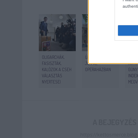
Ajánlott
authenti
OLIGARCHÁK,
ÚJABB SZTRÁJK
LIBER
FASISZTÁK,
JÖN AZ
RÖHÖ
KALÓZOK A CSEH
OPERAHÁZBAN
GÚNYO
VÁLASZTÁS
INDE
NYERTESEI
MEGV
ÚJSÁ
MÉSZ
LŐRI
TÉVÉ
A BEJEGYZÉS
https://kettosmerce.blog