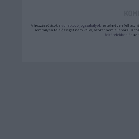
KOM
A hozzászólások a
vonatkozó jogszabályok
értelmében felhasznál
semmilyen felelősséget nem vállal, azokat nem ellenőrzi. Kifo
feltételekben
és az