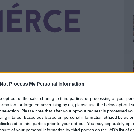
Not Process My Personal Information
a
10 napban a Facebookon és a blogon is
to opt-out of the sale, sharing to third parties, or processing of your per
kkal: minél több jelenlegi olvasónkhoz
formation for targeted advertising by us, please use the below opt-out s
ltözünk, indul a merce.hu, és minél több új
r selection. Please note that after your opt-out request is processed y
eing interest-based ads based on personal information utilized by us or
sáig.
Ebben pedig nektek is nagy szerepetek lehet.
disclosed to third parties prior to your opt-out. You may separately opt-
bookon, és a való világban, a barátaitok,
losure of your personal information by third parties on the IAB’s list of