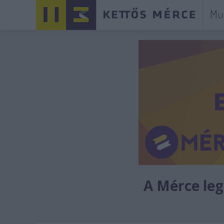
Mu
A Mérce legú