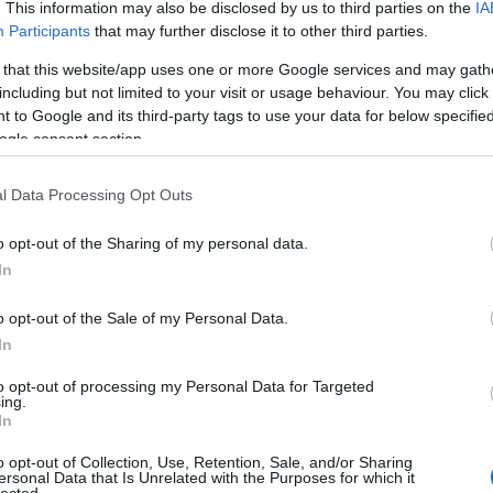
óber 22-én indul a merce.hu, Magyarország első,
. This information may also be disclosed by us to third parties on the
IA
tálja, amely feldolgozza a nap legfontosabb
Participants
that may further disclose it to other third parties.
k, a nők, a szegénységben élők, az egészségügy és
 that this website/app uses one or more Google services and may gath
including but not limited to your visit or usage behaviour. You may click 
 to Google and its third-party tags to use your data for below specifi
ogle consent section.
eseményeit már az új, élesített portálon
 a nap folyamán, az eddig megszokott
l Data Processing Opt Outs
sz számunkra is, eddig nem írtunk híreket,
gunk hibázni is. De azt reméljük, hogy ezek
o opt-out of the Sharing of my personal data.
eredményekhez és sikerekhez képest, amit
In
akott, új magyar hírportál el fog érni!
o opt-out of the Sale of my Personal Data.
In
ogatásotokat, ezután is nagyon számítunk Rátok,
 új Mércén!
to opt-out of processing my Personal Data for Targeted
ing.
In
 az indulásig, vagy feliratkoznál a
o opt-out of Collection, Use, Retention, Sale, and/or Sharing
azt itt teheted meg:
merce.hu
ersonal Data that Is Unrelated with the Purposes for which it
lected.