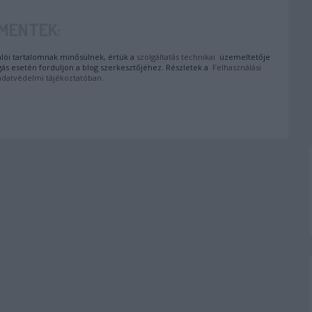
MENTEK:
ói tartalomnak minősülnek, értük a
szolgáltatás technikai
üzemeltetője
gás esetén forduljon a blog szerkesztőjéhez. Részletek a
Felhasználási
adatvédelmi tájékoztatóban
.