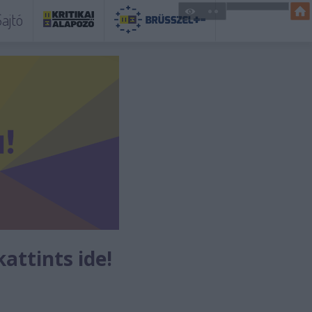
ajtó
kattints ide!