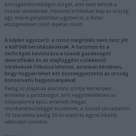
kivizsgálóbizottságot sürget, ami nem tetszik a
szaúdi vezetésnek. Hasonló kritikákat kap az ország
egy másik geopolitikai ügyben is, a Katar
elszigetelését célzó lépései miatt.
A képlet egyszerű: a rossz megítélés nem tesz jót
a külföldi beruházásoknak. A turizmus és a
techcégek bevonzása a szaúdi gazdaságot
diverzifikáló és az olajfüggést csökkentő
törekvések fókusza lehetne, azonban kérdéses,
hogy hogyan lehet ezt összeegyeztetni az ország
konzervatív hagyományaival.
Pedig az olajárak alacsony színtje keményen
érintette a gazdaságot, ami nagymértékben az
olajexportra épül, emellett magas
munkanélküliséggel küzdenek, a szaúdi társadalom
70 százaléka pedig 30 év alatti és egyre inkább
változást szeretne.