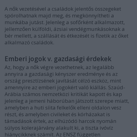
A nők vezetésével a családok jelentős összegeket
spórolhatnak majd meg, és megkönnyítheti a
munkába jutást. Jelenleg a sofőrként alkalmazott,
jellemzően külföldi, ázsiai vendégmunkásoknak a
bér mellett, a szállását és étkezését is fizetik az őket
alkalmazó családok.
Emberi jogok v. gazdasági érdekek
Az, hogy a nők végre vezethetnek, az legalább
annyira a gazdasági kényszer eredménye és az
ország presztízsének javítását célzó eszköz, mint
amennyire az emberi jogokért való kiállás. Szaúd-
Arábia számos nemzetközi kritikát kapott és kap
jelenleg a jemeni háborúban játszott szerepe miatt,
amelyben a huti síita felkelők elleni oldalon vesz
részt, és amelyben civileket és kórházakat is
támadások értek, az elhúzódó harcok nyomán
súlyos kolerajárvány alakult ki, a tiszta ivóvíz
hiánycikknek számít. Az ENSZ független