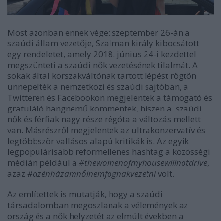
Most azonban ennek vége: szeptember 26-án a
szaúdi állam vezetője, Szalman király kibocsátott
egy rendeletet, amely 2018. június 24-i kezdettel
megszünteti a szaúdi nők vezetésének tilalmát. A
sokak által korszakváltónak tartott lépést rögtön
ünnepelték a nemzetközi és szaúdi sajtóban, a
Twitteren és Facebookon megjelentek a támogató és
gratuláló hangnemű kommentek, hiszen a szaúdi
nők és férfiak nagy része régóta a változás mellett
van. Másrészről megjelentek az ultrakonzervatív és
legtöbbször vallásos alapú kritikák is. Az egyik
legpopulárisabb reformellenes hashtag a közösségi
médián például a
#thewomenofmyhousewillnotdrive
,
azaz
#azénházamnőinemfognakvezetni
volt.
Az említettek is mutatják, hogy a szaúdi
társadalomban megoszlanak a vélemények az
ország és a nők helyzetét az elmúlt években a