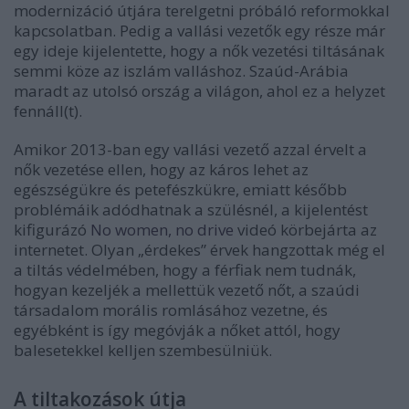
modernizáció útjára terelgetni próbáló reformokkal
kapcsolatban. Pedig a vallási vezetők egy része már
egy ideje kijelentette, hogy a nők vezetési tiltásának
semmi köze az iszlám valláshoz. Szaúd-Arábia
maradt az utolsó ország a világon, ahol ez a helyzet
fennáll(t).
Amikor 2013-ban egy vallási vezető azzal érvelt a
nők vezetése ellen, hogy az káros lehet az
egészségükre és petefészkükre, emiatt később
problémáik adódhatnak a szülésnél, a kijelentést
kifigurázó
No women, no drive
videó körbejárta az
internetet. Olyan „érdekes” érvek hangzottak még el
a tiltás védelmében, hogy a férfiak nem tudnák,
hogyan kezeljék a mellettük vezető nőt, a szaúdi
társadalom morális romlásához vezetne, és
egyébként is így megóvják a nőket attól, hogy
balesetekkel kelljen szembesülniük.
A tiltakozások útja