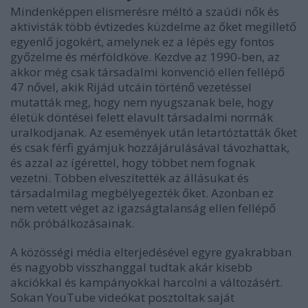
Mindenképpen elismerésre méltó a szaúdi nők és
aktivisták több évtizedes küzdelme az őket megillető
egyenlő jogokért, amelynek ez a lépés egy fontos
győzelme és mérföldköve. Kezdve az 1990-ben, az
akkor még csak társadalmi konvenció ellen fellépő
47 nővel, akik Rijád utcáin történő vezetéssel
mutatták meg, hogy nem nyugszanak bele, hogy
életük döntései felett elavult társadalmi normák
uralkodjanak. Az események után letartóztatták őket
és csak férfi gyámjuk hozzájárulásával távozhattak,
és azzal az ígérettel, hogy többet nem fognak
vezetni. Többen elveszítették az állásukat és
társadalmilag megbélyegezték őket. Azonban ez
nem vetett véget az igazságtalanság ellen fellépő
nők próbálkozásainak.
A közösségi média elterjedésével egyre gyakrabban
és nagyobb visszhanggal tudtak akár kisebb
akciókkal és kampányokkal harcolni a változásért.
Sokan YouTube videókat posztoltak saját