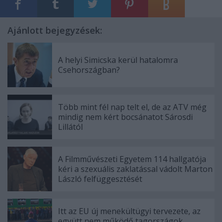
Ajánlott bejegyzések:
A helyi Simicska kerül hatalomra
Csehországban?
Több mint fél nap telt el, de az ATV még
mindig nem kért bocsánatot Sárosdi
Lillától
A Filmművészeti Egyetem 114 hallgatója
kéri a szexuális zaklatással vádolt Marton
László felfüggesztését
Itt az EU új menekültügyi tervezete, az
együtt nem működő tagországok