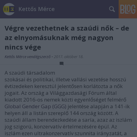
Kettős Mérce
Végre vezethetnek a szaúdi nők – de
az elnyomásuknak még nagyon
nincs vége
Kettős Mérce vendégszerző
•
2017. október 18.
A szaúdi társadalom
szokásai és politikai, illetve vallási vezetése hosszú
évtizedeken keresztül jelentősen korlátozta a nők
jogait. Az ország a Világgazdasági Fórum által
kiadott 2016-os nemek közti egyenlőséget felmérő
Global Gender Gap (GGG)
jelentése alapján a 141-ik
helyen áll a listán szereplő 144 ország között. A
szaúdi állam berendezkedése a saría, azaz az iszlám
jog szigorú, konzervatív értelmezésére épül. Az
iszlám ezen ultrakonzervatív szunnita irányzatát, a