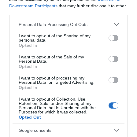
hogy a nőket milyen módon vetik alá kontrollnak.
Downstream Participants
that may further disclose it to other
third parties.
Bizonyos egészségügyi beavatkozást is csak akkor
lehet végrehajtani rajtuk, ha a férfi rábólint. Nem
Please note that this website/app uses one or more Google
Personal Data Processing Opt Outs
jöhetnek ki a börtönből, ha egy férfi gyám nem
services and may gather and store information including but
egyezik bele, mert úgy véli, hogy megsértette a nő a
not limited to your visit or usage behaviour. You may click to
I want to opt-out of the Sharing of my
család jó hírét. A családon belüli erőszak elől
personal data.
grant or deny consent to Google and its third-party tags to
Opted In
menekülő nő nem tehet feljelentést a gyám
use your data for below specified purposes in below Google
jóváhagyása nélkül, pedig ezekben az esetekben
consent section.
I want to opt-out of the Sale of my
legtöbbször a gyám maga a bántalmazó személy. A
Personal Data.
Opted In
házassághoz és az elváláshoz is engedélyre van
szükségük.
I want to opt-out of processing my
Personal Data for Targeted Advertising.
A modernizációt ennyire visszavető konzervatív
Opted In
fordulat Szaúd-Arábiában 1979-hez köthető.
I want to opt-out of Collection, Use,
Egyrészt ekkor történt Iránban, a szaúdiak számára
Retention, Sale, and/or Sharing of my
politikailag sokkoló iszlám forradalom, amely
Personal Data that Is Unrelated with the
Purposes for which it was collected.
eredményeként radikális síita vallási vezetők
Opted Out
kerültek hatalmi pozícióba, másrészt Szaúdi-
Arábiában, Mekkában szélsőséges szunnita felkelők
Google consents
foglalták el a Nagy Mecsetet. Kritizálták az országot