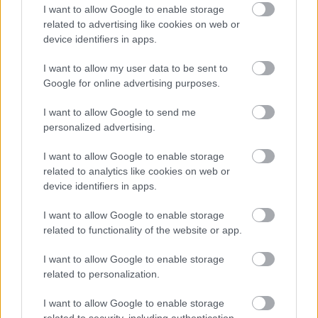
uraló szaúdi dinasztiát, többek között a nyugati
I want to allow Google to enable storage
értékeknek való megfelelés miatt és a korrupcióért. A
related to advertising like cookies on web or
felkelést nagy nehezen sikerült leverni és ezután
device identifiers in apps.
jelentős szigorításokat eszközöltek, engedve a
I want to allow my user data to be sent to
konzervatív iszlám kritikáknak, annak érdekében,
Google for online advertising purposes.
hogy megelőzzék a jövőben az ilyen felkeléseket.
I want to allow Google to send me
Az enyhülés folyamataként először 2013-ban az
personalized advertising.
akkori uralkodó, Abdullah nevezett ki 30 nőt a Súra
Tanácsba, amely a monarchikus berendezkedésű
I want to allow Google to enable storage
államban a tanácsadó, konzultációs testület
related to analytics like cookies on web or
szerepét tölti be. Majd a jelenlegi király bevezette,
device identifiers in apps.
hogy a nők először a 2015-ös helyhatósági
választások alakalmával szavazhassanak és
I want to allow Google to enable storage
jelöltethessék magukat. Az egyik nagyvárosban,
related to functionality of the website or app.
például, két nő jutott be a városi tanácsba, azonban
egyikőjük szinte azonnal le is mondott a tisztségről.
I want to allow Google to enable storage
Szembesült vele, hogy itt is a nemek szegregációja
related to personalization.
szerint, nem lehetne egy teremben a többi
döntéshozó férfi kollégájával, ami kérdésessé tenné
I want to allow Google to enable storage