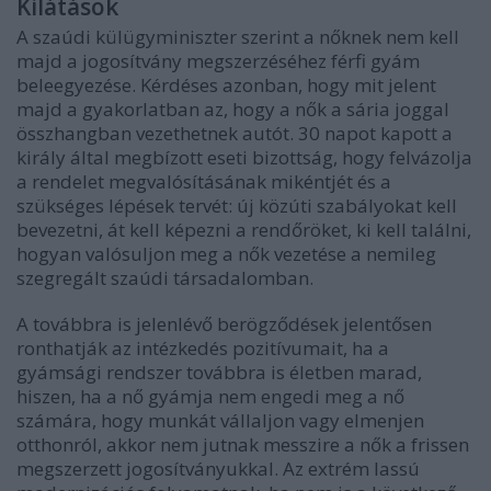
Kilátások
A szaúdi külügyminiszter szerint a nőknek nem kell
majd a jogosítvány megszerzéséhez férfi gyám
beleegyezése. Kérdéses azonban, hogy mit jelent
majd a gyakorlatban az, hogy a nők a sária joggal
összhangban vezethetnek autót. 30 napot kapott a
király által megbízott eseti bizottság, hogy felvázolja
a rendelet megvalósításának mikéntjét és a
szükséges lépések tervét: új közúti szabályokat kell
bevezetni, át kell képezni a rendőröket, ki kell találni,
hogyan valósuljon meg a nők vezetése a nemileg
szegregált szaúdi társadalomban.
A továbbra is jelenlévő berögződések jelentősen
ronthatják az intézkedés pozitívumait, ha a
gyámsági rendszer továbbra is életben marad,
hiszen, ha a nő gyámja nem engedi meg a nő
számára, hogy munkát vállaljon vagy elmenjen
otthonról, akkor nem jutnak messzire a nők a frissen
megszerzett jogosítványukkal. Az extrém lassú