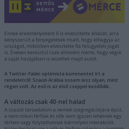
Ennek eredményeként ő is elveszítette állását, arra
kényszerült a fenyegetések miatt, hogy elhagyja az
országot, miközben elvesztette fia felügyeleti jogát
is. Éveken keresztül csak álmodni merte, hogy végre
a saját hazájában is vezethet majd autót.
A Twitter-falán optimista kommentet írt a
rendeletről: Szaúd-Arábia sosem lesz olyan, mint
régen volt. Az eső is az első cseppel kezdődik.
A változás csak 40-nel halad
A szaúdi társadalom a nemek szegregációjára épül,
a nem rokon férfiak és nők nem igazán lehetnek egy
térben vagy folytathatnak bármilyen interakciót.
Külön bejárat van a nők és férfiak számára a legtöbb