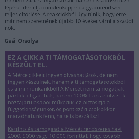
modernizációs folyamatnak, ha nem is a következő
lépése, de célja mindenképpen a gyámrendszer
teljes eltörlése. A reakciókból úgy tűnik, hogy erre
már nem szeretnének újabb 10 éveket várni a szaúdi
nők.
Gaál Orsolya
EZ A CIKK A TI TÁMOGATÁSOTOKBÓL
KÉSZÜLT EL.
A Mérce cikkeit ingyen olvashatjátok, de nem
ingyen készülnek, hanem a ti támogatásotokból
és a mi munkánkból! A Mércét nem támogatják
pártok, oligarchák, hanem 100%-ban az olvasók
hozzájárulásából működik, ez biztosítja a
függetlenségünket, és pont ezért csak akkor
maradhatunk fenn, ha te is beszállsz!
Kattints és támogasd a Mércét rendszeres havi
2000, 5000 vagy 10 000 forinttal, hogy tovább