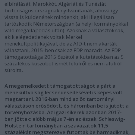
elbírálását, Marokkót, Algériát és Tunéziát
biztonságos országnak nyilvánítanák, ahová így
vissza is küldenének mindenkit, aki illegálisan
tartózkodik Németországban (a helyi kormányokkal
való megállapodás után). Azoknak a választóknak,
akik elégedetlenek voltak Merkel
menekültpolitikájával, de az AfD-t nem akarták
választani, 2015-ben csak az FDP maradt. Az FDP
támogatottsága 2015 őszétől a kutatásokban az 5
százalékos küszöböt ismét felülről és nem alulról
súrolta.
A megemelkedett támogatottságot a párt a
menekültválság lecsendesedésével is képes volt
megtartani. 2016-ban mind az öt tartományi
választáson erősödött, és háromban be is jutott a
törvényhozásba. Az igazi sikerek azonban 2017-
ben jöttek: előbb május 7-én az északi Schleswig-
Holstein tartományban a szavazatok 11,5
százalékát megszerezve futottak be harmadiknak,