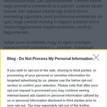
választások előtt „
Der Selfiemademen
” címmel közölt
nagy portrét a Lindnerről és a pártról. Lindner kiváló
szónok, bár sokakat inkább egy kitűnő direct
marketing ügynökre, mint politikusra emlékeztet. Az
igaz, hogy Lindner mindig is nagyon tudatos volt a
médiamegjelenések megtervezésében, profi és
fegyelmezett.
Sokan azon élcelődtek, hogy az egész országot
elárasztó FDP plakátokat a „snájdig”, fiatalosan
elegáns, gondosan ápolt, három napos borostájú
Lindnerrel könnyen össze lehet téveszteni a H&M
Blog -
Do Not Process My Personal Information
svéd fast fashion óriás plakátkampányaival. A
plakátok a Lindnerrel a választások előtt készült Bild
If you wish to opt-out of the sale, sharing to third parties, or
interjúban is előkerültek. A legnagyobb német
processing of your personal or sensitive information for
napilap – aminek súlyára jellemző, hogy a nyolcadik
targeted advertising by us, please use the below opt-out
legnagyobb példányszámú lap a világon úgy, hogy
section to confirm your selection. Please note that after your
az első hét mind Ázsiában található – rendkívüli
opt-out request is processed you may continue seeing
fontosságú interjújában Lindner egy ideig próbálta
interest-based ads based on personal information utilized by
bizonygatni, hogy minden párt a listavezetőjéről
us or personal information disclosed to third parties prior to
teszi ki a legtöbb plakátot, majd majdnem az
your opt-out. You may separately opt-out of the further