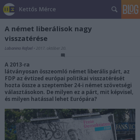
Kettős Mérce
A német liberálisok nagy
visszatérése
Labanino Rafael
•
2017. október 20.
A 2013-ra
látványosan összeomló német liberális párt, az
FDP az évtized európai politikai visszatérését
hozta össze a szeptember 24-i német szövetségi
választásokon. De milyen ez a párt, mit képvisel,
és milyen hatással lehet Európára?