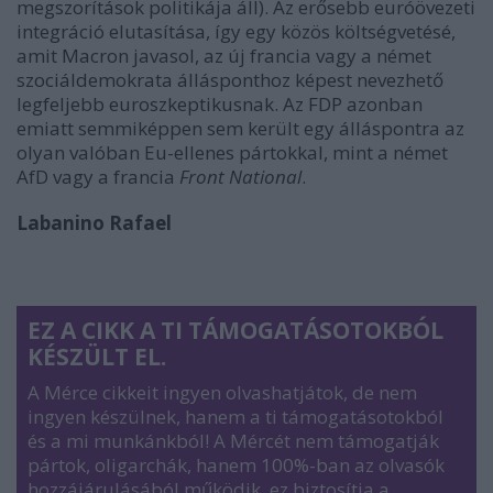
megszorítások politikája áll). Az erősebb euróövezeti
integráció elutasítása, így egy közös költségvetésé,
amit Macron javasol, az új francia vagy a német
szociáldemokrata állásponthoz képest nevezhető
legfeljebb euroszkeptikusnak. Az FDP azonban
emiatt semmiképpen sem került egy álláspontra az
olyan valóban Eu-ellenes pártokkal, mint a német
AfD vagy a francia
Front National
.
Labanino Rafael
EZ A CIKK A TI TÁMOGATÁSOTOKBÓL
KÉSZÜLT EL.
A Mérce cikkeit ingyen olvashatjátok, de nem
ingyen készülnek, hanem a ti támogatásotokból
és a mi munkánkból! A Mércét nem támogatják
pártok, oligarchák, hanem 100%-ban az olvasók
hozzájárulásából működik, ez biztosítja a