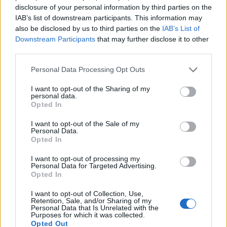
asztalra csapva szakította félbe a kérdést erőltető
disclosure of your personal information by third parties on the
riportert, hogy neki a plakátok nem számítanak, ő
IAB’s list of downstream participants. This information may
tartalomról beszél.
also be disclosed by us to third parties on the
IAB’s List of
Downstream Participants
that may further disclose it to other
third parties.
Please note that this website/app uses one or more Google
Personal Data Processing Opt Outs
services and may gather and store information including but
not limited to your visit or usage behaviour. You may click to
I want to opt-out of the Sharing of my
personal data.
grant or deny consent to Google and its third-party tags to
Opted In
use your data for below specified purposes in below Google
consent section.
I want to opt-out of the Sale of my
Personal Data.
Opted In
I want to opt-out of processing my
Personal Data for Targeted Advertising.
Opted In
A szóban forgó plakát,
fotó forrása
I want to opt-out of Collection, Use,
Retention, Sale, and/or Sharing of my
Az igaz, hogy Lindner elszántsága, kitartása, a
Personal Data that Is Unrelated with the
Purposes for which it was collected.
legrosszabb időben is magabiztos fellépése nélkül
Opted Out