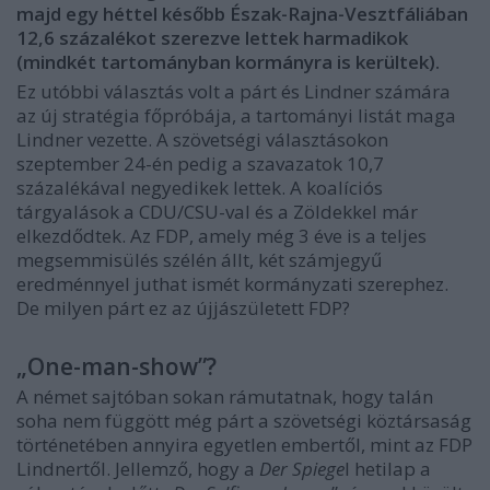
majd egy héttel később Észak-Rajna-Vesztfáliában
12,6 százalékot szerezve lettek harmadikok
(mindkét tartományban kormányra is kerültek).
Ez utóbbi választás volt a párt és Lindner számára
az új stratégia főpróbája, a tartományi listát maga
Lindner vezette. A szövetségi választásokon
szeptember 24-én pedig a szavazatok 10,7
százalékával negyedikek lettek. A koalíciós
tárgyalások a CDU/CSU-val és a Zöldekkel már
elkezdődtek. Az FDP, amely még 3 éve is a teljes
megsemmisülés szélén állt, két számjegyű
eredménnyel juthat ismét kormányzati szerephez.
De milyen párt ez az újjászületett FDP?
„One-man-show”?
A német sajtóban sokan rámutatnak, hogy talán
soha nem függött még párt a szövetségi köztársaság
történetében annyira egyetlen embertől, mint az FDP
Lindnertől. Jellemző, hogy a
Der Spiege
l hetilap a