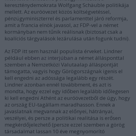
kereszténydemokrata Wolfgang Schäuble politikája
mellett. Az euróövezet közös költségvetéssel,
pénzügyminiszterrel és parlamenttel járó reformja,
amit a francia elnök javasol, az FDP-vel a német
kormányban nem tűnik reálisnak (biztosat csak a
koalíciós tárgyalások lezárulása után fogunk tudni).
Az FDP itt sem használ populista érveket. Lindner
például
ebben az interjúban
a német állásponttal
szemben a Nemzetközi Valutaalap álláspontját
támogatta, vagyis hogy Görögországnak igenis el
kell engedni az adóssága legalább egy részét.
Lindner azonban ennél továbbment, és azt is
mondta, hogy ezzel egy időben legalább időlegesen
ki kell engedni Athént az euróövezetből de úgy, hogy
az ország EU-tagállam maradhasson. Ennek a
javaslatnak megvannak az előnyei, hátrányai,
veszélyei, és persze a politikai realitása is erősen
megkérdőjelezhető (persze ezzel szemben a görög
társadalmat lassan 10 éve megnyomorító