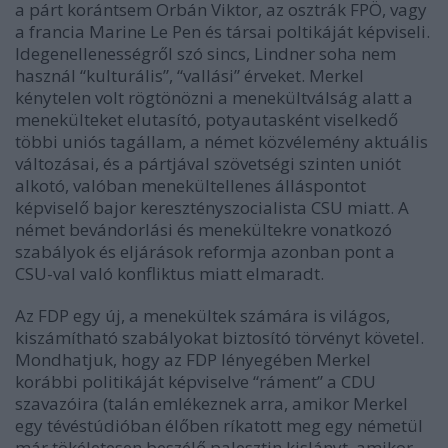
a párt korántsem Orbán Viktor, az osztrák FPÖ, vagy
a francia Marine Le Pen és társai poltikáját képviseli.
Idegenellenességről szó sincs, Lindner soha nem
használ “kulturális”, “vallási” érveket. Merkel
kénytelen volt rögtönözni a menekültválság alatt a
menekülteket elutasító, potyautasként viselkedő
többi uniós tagállam, a német közvélemény aktuális
változásai, és a pártjával szövetségi szinten uniót
alkotó, valóban menekültellenes álláspontot
képviselő bajor keresztényszocialista CSU miatt. A
német bevándorlási és menekültekre vonatkozó
szabályok és eljárások reformja azonban pont a
CSU-val való konfliktus miatt elmaradt.
Az FDP egy új, a menekültek számára is világos,
kiszámítható szabályokat biztosító törvényt követel.
Mondhatjuk, hogy az FDP lényegében Merkel
korábbi politikáját képviselve “ráment” a CDU
szavazóira (talán emlékeznek arra, amikor Merkel
egy tévéstúdióban élőben ríkatott meg egy németül
már tökéletesen beszélő palesztin kislányt, amikor