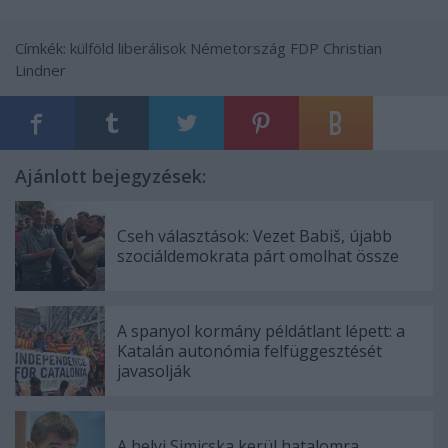
Címkék:
külföld
liberálisok
Németország
FDP
Christian
Lindner
Ajánlott bejegyzések:
Cseh választások: Vezet Babiš, újabb
szociáldemokrata párt omolhat össze
A spanyol kormány példátlant lépett: a
Katalán autonómia felfüggesztését
javasolják
A helyi Simicska kerül hatalomra