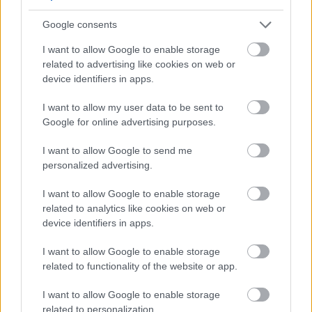
nem jött volna össze a siker, és az is igaz, hogy
Linderen kívül a liberálisoknak jelenleg nincs más
Google consents
valóban országos ismertségű politikusa. De az FDP
egy nagy múltú párt, komoly szervezettséggel, 60
I want to allow Google to enable storage
ezer taggal, és mint a schleswig-holsteini siker is
related to advertising like cookies on web or
mutatta, ahol Wolfgang Kubicki alelnök volt a párt
device identifiers in apps.
listavezetője, vannak más népszerű, és helyben
I want to allow my user data to be sent to
ismert politikusai.
Google for online advertising purposes.
Nézzük tehát a számunkra is legfontosabb két
I want to allow Google to send me
témát, amelyek az oktatás és a digitalizáció mellett a
personalized advertising.
választási kampányban is döntőnek bizonyultak az
FDP sikerében.
I want to allow Google to enable storage
related to analytics like cookies on web or
Bevándorlás
device identifiers in apps.
Sok külföldi kommentár egyenesen
I want to allow Google to enable storage
bevándorlóellenesnek írja le az FDP-t. Igaz ez? Ahogy
related to functionality of the website or app.
már röviden ismertettem, az FDP 2015-ben egy új
bevándorlási politikát fogalmazott meg. A
I want to allow Google to enable storage
választások előtti héten a Bild interjúja is nem a
related to personalization.