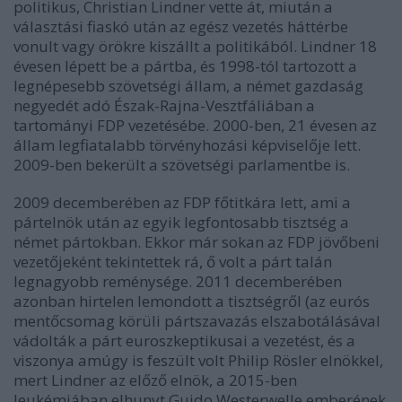
politikus, Christian Lindner vette át, miután a
választási fiaskó után az egész vezetés háttérbe
vonult vagy örökre kiszállt a politikából. Lindner 18
évesen lépett be a pártba, és 1998-tól tartozott a
legnépesebb szövetségi állam, a német gazdaság
negyedét adó Észak-Rajna-Vesztfáliában a
tartományi FDP vezetésébe. 2000-ben, 21 évesen az
állam legfiatalabb törvényhozási képviselője lett.
2009-ben bekerült a szövetségi parlamentbe is.
2009 decemberében az FDP főtitkára lett, ami a
pártelnök után az egyik legfontosabb tisztség a
német pártokban. Ekkor már sokan az FDP jövőbeni
vezetőjeként tekintettek rá, ő volt a párt talán
legnagyobb reménysége. 2011 decemberében
azonban hirtelen lemondott a tisztségről (az eurós
mentőcsomag körüli pártszavazás elszabotálásával
vádolták a párt euroszkeptikusai a vezetést, és a
viszonya amúgy is feszült volt Philip Rösler elnökkel,
mert Lindner az előző elnök, a 2015-ben
leukémiában elhunyt Guido Westerwelle emberének