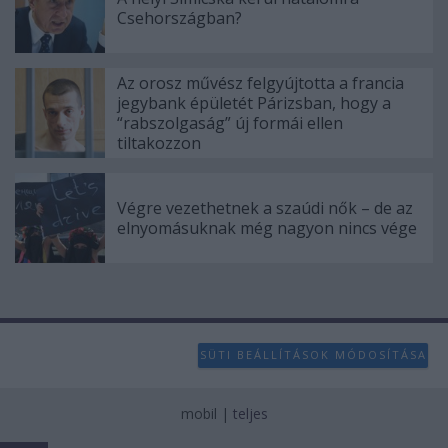
Csehországban?
Az orosz művész felgyújtotta a francia
jegybank épületét Párizsban, hogy a
“rabszolgaság” új formái ellen
tiltakozzon
Végre vezethetnek a szaúdi nők – de az
elnyomásuknak még nagyon nincs vége
SÜTI BEÁLLÍTÁSOK MÓDOSÍTÁSA
mobil
|
teljes