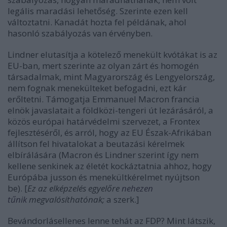
legális maradási lehetőség. Szerinte ezen kell
változtatni. Kanadát hozta fel példának, ahol
hasonló szabályozás van érvényben.
Lindner elutasítja a kötelező menekült kvótákat is az
EU-ban, mert szerinte az olyan zárt és homogén
társadalmak, mint Magyarország és Lengyelország,
nem fognak menekülteket befogadni, ezt kár
erőltetni. Támogatja Emmanuel Macron francia
elnök javaslatait a földközi-tengeri út lezárásáról, a
közös európai határvédelmi szervezet, a Frontex
fejlesztéséről, és arról, hogy az EU Észak-Afrikában
állítson fel hivatalokat a beutazási kérelmek
elbírálására (Macron és Lindner szerint így nem
kellene senkinek az életét kockáztatnia ahhoz, hogy
Európába jusson és menekültkérelmet nyújtson
be).
[
Ez az elképzelés egyelőre
nehezen
tűnik
megvalósíthatónak;
a szerk
.
]
Bevándorlásellenes lenne tehát az FDP? Mint látszik,