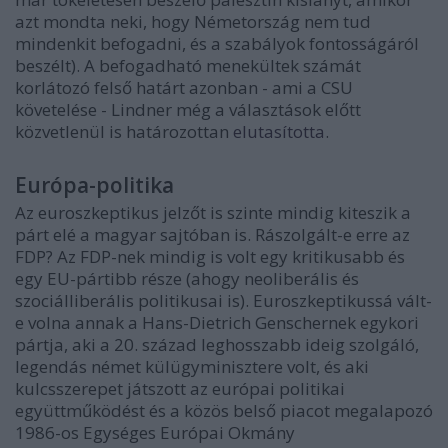
azt mondta neki, hogy Németország nem tud
mindenkit befogadni, és a szabályok fontosságáról
beszélt). A befogadható menekültek számát
korlátozó felső határt azonban - ami a CSU
követelése - Lindner még a választások előtt
közvetlenül is határozottan
elutasította
.
Európa-politika
Az euroszkeptikus jelzőt is szinte mindig kiteszik a
párt elé a magyar sajtóban is. Rászolgált-e erre az
FDP? Az FDP-nek mindig is volt egy kritikusabb és
egy EU-pártibb része (ahogy neoliberális és
szociálliberális politikusai is). Euroszkeptikussá vált-
e volna annak a Hans-Dietrich Genschernek egykori
pártja, aki a 20. század leghosszabb ideig szolgáló,
legendás német külügyminisztere volt, és aki
kulcsszerepet játszott az európai politikai
együttműködést és a közös belső piacot megalapozó
1986-os Egységes Európai Okmány