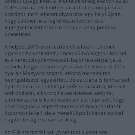
temető újságcikkek, a jelentéktelenség éve volt ez az
FDP számára. De Lindner fáradhatatlanul járta az
országot, nem lehetett olyan kicsi egy helyi újság,
hogy Lindner ne a legfelkészültebben és a
legfegyelmezettebben mondja el az új politikai
üzeneteket.
A helyzet 2015-ben kezdett el változni. Lindner
ügyesen helyezkedett a menekültválságban Merkel
és a kereszténydemokraták bajor testvérpártja, a
menekültügyben keményvonalas CSU közé. A 2015
nyarán Magyarországról érkező menekültek
beengedésével egyetértett, de az utána is fenntartott
nyitott határok politikáját erősen támadta, Merkelt
sodródással, a kontroll elveszítésével vádolta.
Lindner azóta is következetesen azt képviseli, hogy
az országnak a képzett munkaerő bevándorlását
ösztönöznie kell, de a menekültpolitikában sokkal
nagyobb szigorra van szükség.
Az FDP szerint fel kell gyorsítani a kérelmek