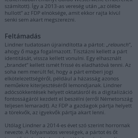
számított). Így a 2013-as vereség után „az ölébe
hullott” az FDP elnöksége, amit ekkor rajta kívül
senki sem akart megszerezni.
Feltámadás
Lindner tudatosan újraindította a pártot: „
relaunch
”,
ahogy ő maga fogalmazott. Tisztázni kellett a párt
identitását, vissza kellett vonulni. Egy elhasznált
„brandet” kellett ismét frissé és eladhatóvá tenni. Az
soha nem merült fel, hogy a párt emberi jogi
elkötelezettségéről, például a házasság azonos
neműekre kiterjesztéséről lemondjanak. Lindner
adócsökkentések helyett oktatásról és a digitalizáció
fontosságáról kezdett el beszélni (erről Németország
teljesen lemaradt). Az FDP a gazdagok pártja helyett
a törekvők, az igyekvők pártja akart lenni.
Utólag Lindner a 2014-es évet szó szerint horrornak
nevezte. A folyamatos vereségek, a pártot és őt