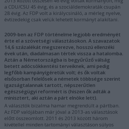
2013 között összesen 46 évig voltak kormányon, míg
a CDU/CSU 45 évig, és a szociáldemokraták csupán
28 évig. Az FDP volt a királycsináló, a mérleg nyelve,
évtizedekig csak velük lehetett kormányt alakítani.
2009-ben az FDP történelme legjobb eredményét
érte el a szövetségi választásokon. A szavazatok
14,6 százalékát megszerezve, hosszú ellenzéki
évek után, diadalmasan tértek vissza a hatalomba.
Aztán a Németországba is begyűrűző válság
betett adócsökkentési terveiknek, ami pedig
legfőbb kampányígéretük volt; és ők voltak
elsősorban felelősek a németek többsége szerint
igazságtalannak tartott, népszerűtlen
egészségügyi reformért is (hiszen ők adták a
minisztert, aki aztán a párt elnöke lett).
A választók bizalma hamar megrendült a pártban.
Az FDP valójában már jóval a 2013-as választások
előtt összeomlott. 2011 és 2013 között három
kivétellel minden tartományi választáson súlyos