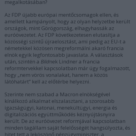
megalkotásában?
Az FDP újabb európai mentőcsomagok ellen, és
amellett kampányolt, hogy az olyan helyzetbe került
országok, mint Görögország, elhagyhassák az
euróövezetet. Az FDP következetesen elutasítja a
közösségi szintű újraelosztást, ami pedig az EU-t a
németekkel közösen megreformálni akaró francia
elnök egyik legfontosabb javaslata. A választások
után, szintén a
Bild
nek Lindner a francia
reformtervekkel kapcsolatban már úgy fogalmazott,
hogy „nem vörös vonalakat, hanem a közös
látóhatárt” kell az előtérbe helyezni.
Szerinte nem szabad a Macron elnökségével
kínálkozó alkalmat elszalasztani, a szorosabb
igazságügyi, katonai, menekültügyi, energia és
digitalizációs együttműködés kéznyújtásnyira
került. De az euróövezet reformjával kapcsolatban
minden tagállam saját felelősségét hangsúlyozta, és
hitet tett a leköszönő pénzügyminiszter, a