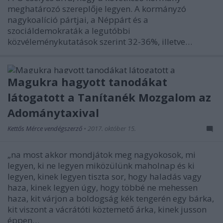
meghatározó szereplője legyen. A kormányzó
nagykoalíció pártjai, a Néppárt és a
szociáldemokraták a legutóbbi
közvéleménykutatások szerint 32-36%, illetve…
Magukra hagyott tanodákat
látogatott a Tanítanék Mozgalom az
Adománytaxival
Kettős Mérce vendégszerző
•
2017. október 15.
„na most akkor mondjátok meg nagyokosok, mi
legyen, ki ne legyen miközülünk maholnap és ki
legyen, kinek legyen tiszta sor, hogy haladás vagy
haza, kinek legyen úgy, hogy többé ne mehessen
haza, kit várjon a boldogság kék tengerén egy bárka,
kit viszont a vácrátóti köztemető árka, kinek jusson
éppen…