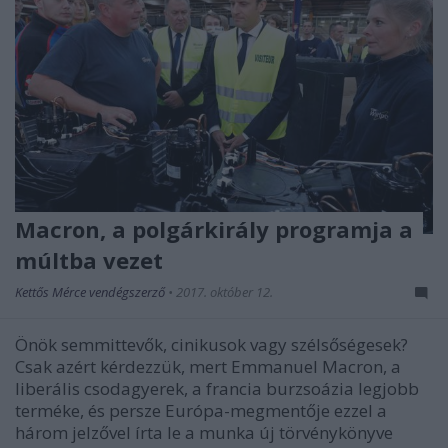
Macron, a polgárkirály programja a
múltba vezet
Kettős Mérce vendégszerző
•
2017. október 12.
Önök semmittevők, cinikusok vagy szélsőségesek?
Csak azért kérdezzük, mert Emmanuel Macron, a
liberális csodagyerek, a francia burzsoázia legjobb
terméke, és persze Európa-megmentője ezzel a
három jelzővel írta le a munka új törvénykönyve