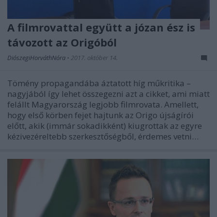
A filmrovattal együtt a józan ész is
távozott az Origóból
DiószegiHorváthNóra
•
2017. október 14.
Tömény propagandába áztatott híg műkritika –
nagyjából így lehet összegezni azt a cikket, ami miatt
felállt Magyarország legjobb filmrovata. Amellett,
hogy első körben fejet hajtunk az Origo újságírói
előtt, akik (immár sokadikként) kiugrottak az egyre
kézivezéreltebb szerkesztőségből, érdemes vetni…