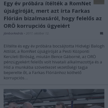
Egy év próbára ítélték a RomNet
újságíróját, mert azt írta Farkas
Flórián bizalmasáról, hogy felelős az
ORÖ korrupciós ügyeiért
JámborAndrás
•
2017. október 12.
Elítélte és egy év próbára bocsájtotta Hidvégi Balogh
Attilát, a RomNet újságíróját a Pesti Központi
Kerületi Bíróság, miután Bence Gáborné, az ORÖ
pénzügyekért felelős volt hivatali alkalmazottja és a
Híd a munkába szövetkezet vezetőségi tagja
beperelte őt, a Farkas Flóriánhoz köthető
korrupciós…