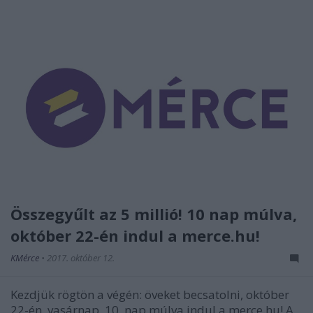
Összegyűlt az 5 millió! 10 nap múlva,
október 22-én indul a merce.hu!
KMérce
•
2017. október 12.
Kezdjük rögtön a végén: öveket becsatolni, október
22-én, vasárnap, 10 nap múlva indul a merce.hu! A