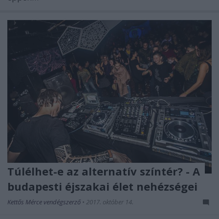
Túlélhet-e az alternatív színtér? - A
budapesti éjszakai élet nehézségei
Kettős Mérce vendégszerző
•
2017. október 14.