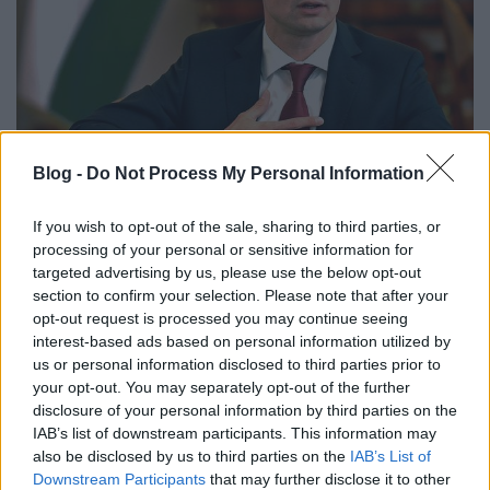
Blog -
Do Not Process My Personal Information
Szijjártó Péter szerint a magyar
If you wish to opt-out of the sale, sharing to third parties, or
romák munkanélkülisége miatt nem
processing of your personal or sensitive information for
fogadhatjuk be a menekülteket
targeted advertising by us, please use the below opt-out
section to confirm your selection. Please note that after your
DiószegiHorváthNóra
•
2017. október 13.
opt-out request is processed you may continue seeing
interest-based ads based on personal information utilized by
Szijjártó Péter elvitte egy körre a
us or personal information disclosed to third parties prior to
propagandavonatot. „Véleményünk szerint a
your opt-out. You may separately opt-out of the further
disclosure of your personal information by third parties on the
bevándorlásnak nincsen jó hatása, legalábbis a mi
IAB’s list of downstream participants. This information may
társadalmunkra, amelyet így is próbára tesz a roma
also be disclosed by us to third parties on the
IAB’s List of
közösség munkanélkülisége” – közölte a
Downstream Participants
that may further disclose it to other
külgazdasági és külügyminiszter egy olasz lapnak