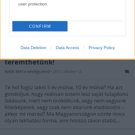
user protection.
CONFIRM
Saját tulajdonú lakásunk már
úgysem lesz, de biztonságos
Data Deletion
Data Access
Privacy Policy
lakhatást összefogással
teremthetünk!
Kettős Mérce vendégszerző
•
2017. október 12.
Te hol fogsz lakni 5 év múlva, 10 év múlva? Ha azt
gondoljuk, hogy reálisan sosem lesz saját tulajdonú
lakásunk, mert nem örököltünk, vagy nem vagyunk
hitelképesek, vagy csak nem akarunk eladósodni –
akkor mi marad? Ma Magyarországon szinte nincs
olyan lakhatási forma, ami hosszú távon stabil,…