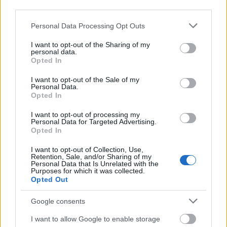
third parties.
adott interjúban. De mire…
Please note that this website/app uses one or more Google
Personal Data Processing Opt Outs
services and may gather and store information including but
not limited to your visit or usage behaviour. You may click to
I want to opt-out of the Sharing of my
personal data.
grant or deny consent to Google and its third-party tags to
Opted In
use your data for below specified purposes in below Google
consent section.
I want to opt-out of the Sale of my
Personal Data.
Opted In
I want to opt-out of processing my
Personal Data for Targeted Advertising.
Opted In
I want to opt-out of Collection, Use,
Retention, Sale, and/or Sharing of my
Personal Data that Is Unrelated with the
Purposes for which it was collected.
Opted Out
Hiába az egyre súlyosabb
Google consents
lakásválság: a kormány továbbra is a
tehetősebbeknek segít
I want to allow Google to enable storage