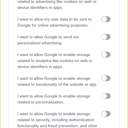
related to advertising like cookies on web or
Ámon Kata
•
2017. október 13.
device identifiers in apps.
I want to allow my user data to be sent to
Idén is elkeserítő képet festett a hazai lakhatási
Google for online advertising purposes.
helyzetről a Habitat for Humanity Magyarország
éves jelentése. Az elemzés alapján olyan fontos
I want to allow Google to send me
problémákkal nem foglalkozik érdemben a kormány
personalized advertising.
mint az elképesztő mértékben növekedő
albérletárak, az egyre leromló szociális
I want to allow Google to enable storage
bérlakásállomány és a…
related to analytics like cookies on web or
device identifiers in apps.
I want to allow Google to enable storage
related to functionality of the website or app.
I want to allow Google to enable storage
related to personalization.
I want to allow Google to enable storage
related to security, including authentication
functionality and fraud prevention, and other