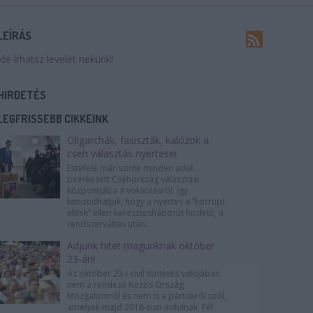
LEÍRÁS
Ide írhatsz levelet nekünk!
HIRDETÉS
LEGFRISSEBB CIKKEINK
Oligarchák, fasiszták, kalózok a
cseh választás nyertesei
Estefelé már szinte minden adat
beérkezett Csehország választási
központjába a voksolásról, így
kimondhatjuk, hogy a nyertes a “korrupt
elitek” ellen keresztesháborút hirdető, a
rendszerváltás után...
Adjunk hitet magunknak október
23-án!
Az október 23-i civil tüntetés valójában
nem a rendező Közös Ország
Mozgalomról és nem is a pártokról szól,
amelyek majd 2018-ban indulnak. Fél