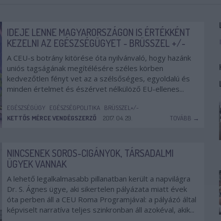
IDEJE LENNE MAGYARORSZÁGON IS ÉRTÉKKÉNT
KEZELNI AZ EGÉSZSÉGÜGYET - BRÜSSZEL +/-
A CEU-s botrány kitörése óta nyilvánvaló, hogy hazánk
uniós tagságának megítélésére széles körben
kedvezőtlen fényt vet az a szélsőséges, egyoldalú és
minden értelmet és észérvet nélkülöző EU-ellenes...
EGÉSZSÉGÜGY
EGÉSZSÉGPOLITIKA
BRÜSSZEL+/-
KETTŐS MÉRCE VENDÉGSZERZŐ
2017. 04. 29.
TOVÁBB →
NINCSENEK SOROS-CIGÁNYOK, TÁRSADALMI
ÜGYEK VANNAK
A lehető legalkalmasabb pillanatban került a napvilágra
Dr. S. Ágnes ügye, aki sikertelen pályázata miatt évek
óta perben áll a CEU Roma Programjával: a pályázó által
képviselt narratíva teljes szinkronban áll azokéval, akik...