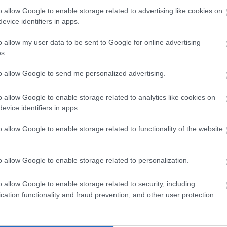
Magyarországot, ezért Orbán Viktornak Brüsszelben
o allow Google to enable storage related to advertising like cookies on
kellett bizonyítania, hogy nincs baj a lex CEU-val, a civil
evice identifiers in apps.
törvénnyel, a menekültek bebörtönzésével és a...
o allow my user data to be sent to Google for online advertising
ORBÁN
EU
CEU
s.
KÁLMÁNATTILA
2017. 04. 26.
TOVÁBB →
to allow Google to send me personalized advertising.
ROHAMOSAN ÖREGEDIK A PEDAGÓGUSSZAKMA: KI
o allow Google to enable storage related to analytics like cookies on
FOG ITT TANÍTANI?
evice identifiers in apps.
Az elmúlt 7 év oktatáspolitikája nem más, mint tömény
o allow Google to enable storage related to functionality of the website
kudarc. Ezen nincs mit szépíteni, ezt nem lehet tovább
takargatni. 7 év alatt a Fidesz-KDNP olyan szintre
züllesztette le az oktatási rendszert, amit hosszú...
o allow Google to enable storage related to personalization.
OKTATÁS
PEDAGÓGUS
KLIK
o allow Google to enable storage related to security, including
DIÓSZEGIHORVÁTHNÓRA
2017. 04. 26.
TOVÁBB →
cation functionality and fraud prevention, and other user protection.
2