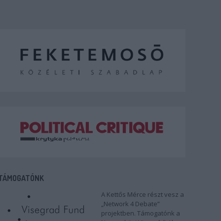
TÁMOGATÓNK
A Kettős Mérce részt vesz a
„Network 4 Debate”
projektben. Támogatónk a