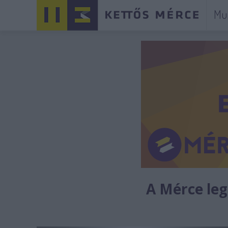
Mu
A Mérce legú