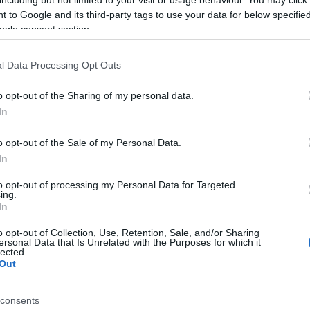
including but not limited to your visit or usage behaviour. You may click 
Percenként túlszárnyalni a havi magyar átlagbért, ez...
 to Google and its third-party tags to use your data for below specifi
ogle consent section.
KORRUPCIÓ
FIDESZ
MATOLCSY
KÁLMÁNATTILA
2017. 04. 27.
TOVÁBB →
l Data Processing Opt Outs
o opt-out of the Sharing of my personal data.
KÉNE EGY SAJÁT SZÉLERŐMŰ? A KÖZÖSSÉGI
In
ENERGIAFEJLESZTÉSEK ESÉLYEI
MAGYARORSZÁGON - BRÜSSZEL +/-
o opt-out of the Sale of my Personal Data.
Ha az Európai Unió meg is teremti ahhoz a kereteket,
In
hogy a lakossági csoportok, kisközösségek
belevághassanak egy megújuló energiaberuházásba...
to opt-out of processing my Personal Data for Targeted
ing.
In
ENERGIAPOLITIKA
MEGÚJULÓ ENERGIA
EURÓPAI UNIÓ
KETTŐS MÉRCE VENDÉGSZERZŐ
2017. 04. 27.
TOVÁBB →
o opt-out of Collection, Use, Retention, Sale, and/or Sharing
ersonal Data that Is Unrelated with the Purposes for which it
lected.
Out
ORBÁN HÜLYÉNEK NÉZI AZ UNIÓT, ŐK MEG
HAGYJÁK
consents
Az Európai Parlament ismét napirendre vette