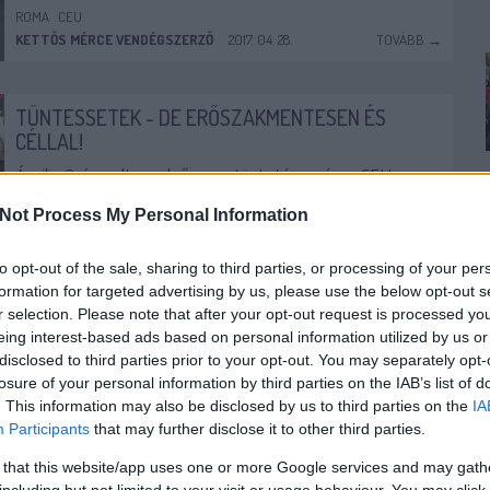
ROMA
CEU
KETTŐS MÉRCE VENDÉGSZERZŐ
2017. 04. 28.
TOVÁBB →
TÜNTESSETEK - DE ERŐSZAKMENTESEN ÉS
CÉLLAL!
Április 2-án volt az első nagy tüntetés, még a CEU-
ellenes törvény kapcsán, azóta pedig hat nagyobb
Not Process My Personal Information
(1000 főtől több tízezer főig) és több kisebb tüntetés is
volt Budapesten és más városokban (de még...
to opt-out of the sale, sharing to third parties, or processing of your per
TÜNTETÉS
formation for targeted advertising by us, please use the below opt-out s
KALOCSAI KINGA
2017. 04. 28.
TOVÁBB →
r selection. Please note that after your opt-out request is processed y
eing interest-based ads based on personal information utilized by us or
disclosed to third parties prior to your opt-out. You may separately opt-
MÉG NÉHÁNY ÉV ÉS MÉSZÁROS LŐRINC TERMELI A
losure of your personal information by third parties on the IAB’s list of
TELJES MAGYAR GDP-T
. This information may also be disclosed by us to third parties on the
IA
Participants
that may further disclose it to other third parties.
Mészáros Lőrinc 96 milliárd forinttal gazdagodott
egyetlen év alatt. Azaz átlagosan minden nap keresett
 that this website/app uses one or more Google services and may gath
263 milliót, ami 183 ezer forintot jelent percenként.