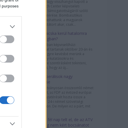
to grant or
A sajtóban nagy visszhangot kapott a
ed purposes
Pew Research Center képviseleti
demokrácia támogatottságáról szóló
globális felmérése. Bombasztikus
címeket olvashattunk: a magyarok
negyede diktátort akar, csak...
A helyi Simicska kerül hatalomra
Csehországban?
Csehországban képviselőházi
választásokat tartanak október 20-án és
21-én. Bár egyre kevésbé merünk a
közvélemény-kutatásokra és
felmérésekre szentírásként tekinteni,
szinte biztos, hogy az új...
A német liberálisok nagy
visszatérése
A 2013-ra látványosan összeomló német
liberális párt, az FDP az évtized európai
politikai visszatérését hozta össze a
szeptember 24-i német szövetségi
választásokon. De milyen ez a párt, mit
képvisel,...
Több mint fél nap telt el, de az ATV
még mindig nem kért bocsánatot