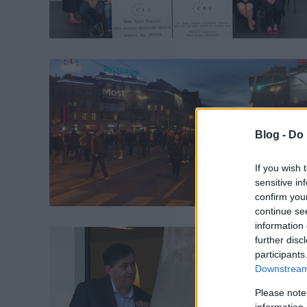
Blog -
Do 
If you wish 
sensitive in
confirm you
continue se
information 
further disc
participants
Downstream 
Please note