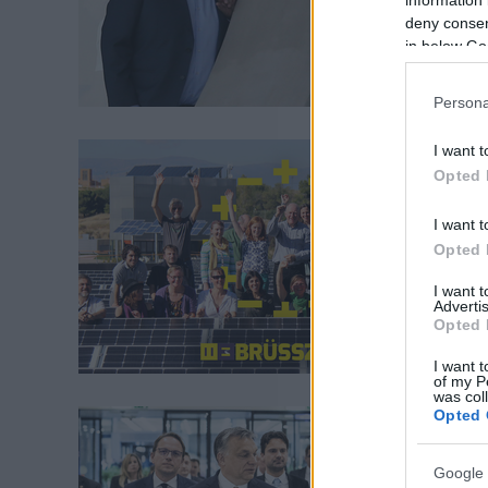
information 
deny consent
in below Go
Persona
I want t
Opted 
I want t
Opted 
I want 
Advertis
Opted 
I want t
of my P
was col
Opted 
Google 