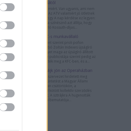
Sárosdi Lillától
Pedig lenne miért. Van ugyanis, ami nem
hit kérdése. Az ATV valamiért jó ötletnek
gondolta, hogy A nap kérdése ez legyen:
„Sárosdi Lilla színésznő azt állítja, hogy
Marton László Kossuth-díjas...
Je suis KFC-s munkavállaló
Puzsér Róbert szerint proli pofon
csattant Szabó Zoltán Indexes újságíró
arcán, amelyet maga az újságíró állított
elő. A Fidesz publicistája szerint pedig az
Indexet ütötték meg a KFC-ben, és a...
Újabb sztrájk jön az Operaházban
Három szakszervezet hirdetett meg
munkabeszüntetést a Magyar Állami
Operaházban csütörtökön, a
dolgozókkal kötött kollektív szerződés
hiánya miatt. A sztrájkra A hugenották
október 28-i bemutatója...