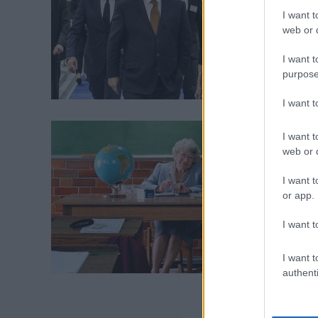
I want t
web or d
I want t
purpose
I want 
I want t
web or d
I want t
or app.
I want t
I want t
authenti
1