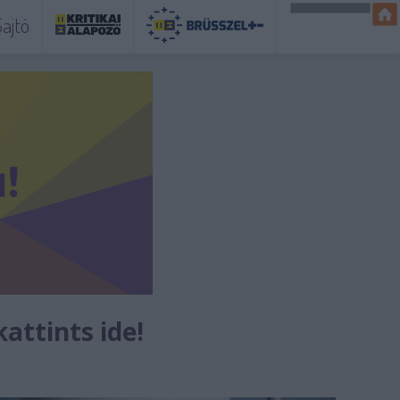
ajtó
kattints ide!