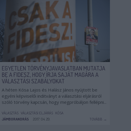
EGYETLEN TÖRVÉNYJAVASLATBAN MUTATJA
BE A FIDESZ, HOGY ÍRJA SAJÁT MAGÁRA A
VÁLASZTÁSI SZABÁLYOKAT
A héten Kósa Lajos és Halász János nyújtott be
egyéni képviselői inditványt a választási eljárásról
szóló törvény kapcsán, hogy megpróbáljon fellépni...
VÁLASZTÁS
VÁLASZTÁSI ELJÁRÁS
KÓSA
JÁMBORANDRÁS
2017. 04. 29.
TOVÁBB →