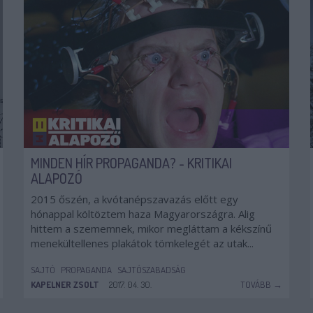
MINDEN HÍR PROPAGANDA? - KRITIKAI
ALAPOZÓ
2015 őszén, a kvótanépszavazás előtt egy
hónappal költöztem haza Magyarországra. Alig
hittem a szememnek, mikor megláttam a kékszínű
menekültellenes plakátok tömkelegét az utak...
SAJTÓ
PROPAGANDA
SAJTÓSZABADSÁG
KAPELNER ZSOLT
2017. 04. 30.
TOVÁBB →