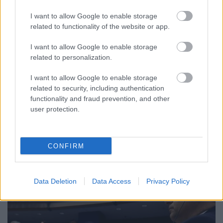
Jöjjünk már le az abszurdról
I want to allow Google to enable storage
related to functionality of the website or app.
JámborAndrás
•
2017. május 17.
I want to allow Google to enable storage
related to personalization.
Tegnap lemondott Dudás Gergely, az Index
főszerkesztője, helyére a politika rovat eddigi
I want to allow Google to enable storage
vezetője, Tóth-Szenesi Attila került. A Fidesz-média
related to security, including authentication
pedig örült: “összeomlott az indexezésbe”, “eldőlt,
functionality and fraud prevention, and other
hogy Simicska Lajos átvette az irányítást” és hasonló
user protection.
mantrákba kezdett.
CONFIRM
Data Deletion
Data Access
Privacy Policy