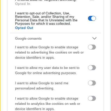
Opted In
tüntetést hívott össze Elég volt címmel. Az ok
egyszerű: bár a kormányzat és a mentőszolgálat 60
I want to opt-out of Collection, Use,
százalékos béremelést ígért, csak 10 százalékot
Retention, Sale, and/or Sharing of my
Personal Data that Is Unrelated with the
kapnak a mentősök. Szóval az ok egyszerű, kivéve ha
Purposes for which it was collected.
a kormányzati propagandának dolgozol, mert
Opted Out
szerintük…
Google consents
I want to allow Google to enable storage
related to advertising like cookies on web or
device identifiers in apps.
I want to allow my user data to be sent to
Google for online advertising purposes.
I want to allow Google to send me
personalized advertising.
I want to allow Google to enable storage
related to analytics like cookies on web or
device identifiers in apps.