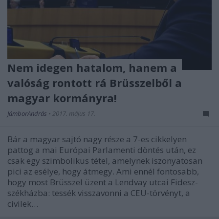
Nem idegen hatalom, hanem a
valóság rontott rá Brüsszelből a
magyar kormányra!
JámborAndrás
•
2017. május 17.
Bár a magyar sajtó nagy része a 7-es cikkelyen
pattog a mai Európai Parlamenti döntés után, ez
csak egy szimbolikus tétel, amelynek iszonyatosan
pici az esélye, hogy átmegy. Ami ennél fontosabb,
hogy most Brüsszel üzent a Lendvay utcai Fidesz-
székházba: tessék visszavonni a CEU-törvényt, a
civilek…