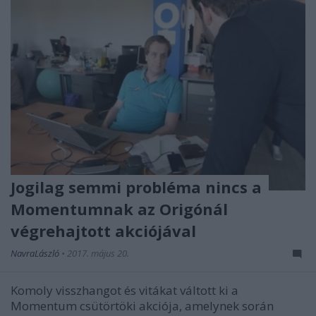
Jogilag semmi probléma nincs a
Momentumnak az Origónál
végrehajtott akciójával
NavraLászló
•
2017. május 20.
Komoly visszhangot és vitákat váltott ki a
Momentum csütörtöki akciója, amelynek során