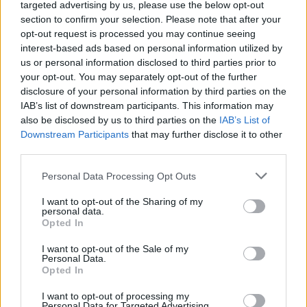
targeted advertising by us, please use the below opt-out
section to confirm your selection. Please note that after your
opt-out request is processed you may continue seeing
interest-based ads based on personal information utilized by
us or personal information disclosed to third parties prior to
your opt-out. You may separately opt-out of the further
disclosure of your personal information by third parties on the
IAB’s list of downstream participants. This information may
also be disclosed by us to third parties on the
IAB’s List of
Downstream Participants
that may further disclose it to other
third parties.
Please note that this website/app uses one or more Google
Personal Data Processing Opt Outs
„Csak a pénzt akarják” - most a
services and may gather and store information including but
mentősökről írt lejárató cikket az
not limited to your visit or usage behaviour. You may click to
I want to opt-out of the Sharing of my
personal data.
grant or deny consent to Google and its third-party tags to
Origo és a Fidesz
Opted In
use your data for below specified purposes in below Google
propagandagépezete
consent section.
I want to opt-out of the Sale of my
Personal Data.
JámborAndrás
•
2017. május 18.
Opted In
I want to opt-out of processing my
Május 31-re a mentősök egyik szakszervezete
Personal Data for Targeted Advertising.