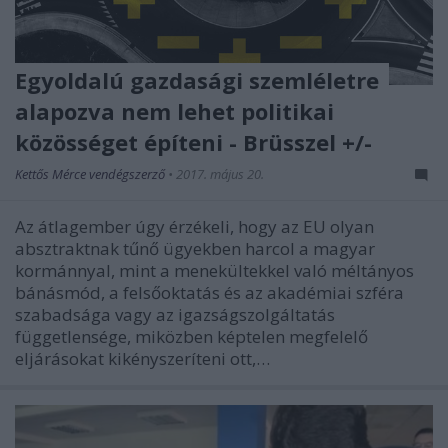
Egyoldalú gazdasági szemléletre
alapozva nem lehet politikai
közösséget építeni - Brüsszel +/-
Kettős Mérce vendégszerző
•
2017. május 20.
Az átlagember úgy érzékeli, hogy az EU olyan
absztraktnak tűnő ügyekben harcol a magyar
kormánnyal, mint a menekültekkel való méltányos
bánásmód, a felsőoktatás és az akadémiai szféra
szabadsága vagy az igazságszolgáltatás
függetlensége, miközben képtelen megfelelő
eljárásokat kikényszeríteni ott,…