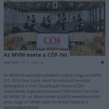
Az MVM esete a CÖF-fel
Büttl Ferenc
•
2017. május 16.
Az Átlátszó adatigényléséből tudjuk, hogy az MVM
Zrt. 2016-ban több, mint fél milliárd forinttal
támogatta a Civil Összefogás Fórum (CÖF)
működését. Egészen pontosan 508 millió forinttal.
Az MVM Zrt. az Átlátszónak küldött levelében kitér
arra, hogy az MVM saját forrásból fedezte a
támogatást (értsd…