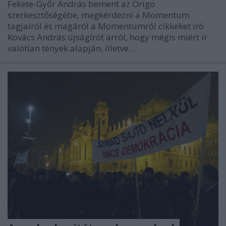
Fekete-Győr András bement az Origo
szerkesztőségébe, megkérdezni a Momentum
tagjairól és magáról a Momentumról cikkeket író
Kovács András újságírót arról, hogy mégis miért ír
valótlan tények alapján, illetve…