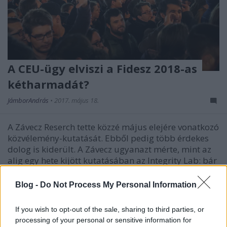
A CEU-ügy elviszi a Fidesz 2018-as
kétharmadát?
JámborAndrás
•
2017. május 18.
A Závecz Reserch tette közzé május elejére vonatkozó
közvélemény-kutatását. Ebből pedig több érdekes
dolog is kiderült. A Závecz ugyanazt mérte, mint az
alig egy hete kijött kutatásában az Integrity Lab: bár
országosan nem zuhant be a Fidesz támogatottsága,
de Budapesten nagyot zuhant a kormánypárt,…
Blog -
Do Not Process My Personal Information
If you wish to opt-out of the sale, sharing to third parties, or
processing of your personal or sensitive information for