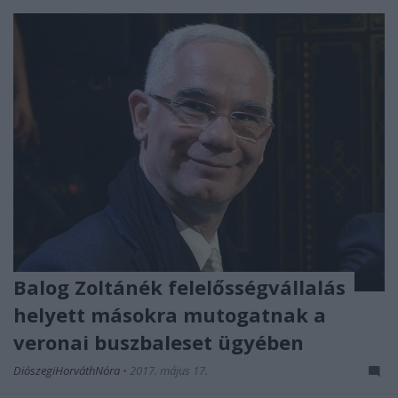
Balog Zoltánék felelősségvállalás
helyett másokra mutogatnak a
veronai buszbaleset ügyében
DiószegiHorváthNóra
•
2017. május 17.