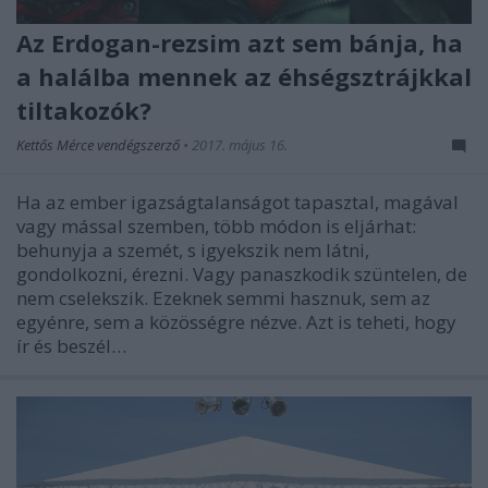
Az Erdogan-rezsim azt sem bánja, ha
a halálba mennek az éhségsztrájkkal
tiltakozók?
Kettős Mérce vendégszerző
•
2017. május 16.
Ha az ember igazságtalanságot tapasztal, magával
vagy mással szemben, több módon is eljárhat:
behunyja a szemét, s igyekszik nem látni,
gondolkozni, érezni. Vagy panaszkodik szüntelen, de
nem cselekszik. Ezeknek semmi hasznuk, sem az
egyénre, sem a közösségre nézve. Azt is teheti, hogy
ír és beszél…