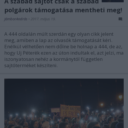
A szabad sajtót csak a szabad
polgárok támogatása mentheti meg!
JámborAndrás
•
2017. május 19.
A 444 oldalán múlt szerdán egy olyan cikk jelent
meg, amiben a lap az olvasók támogatását kéri.
Enélkül vélhetően nem dőlne be holnap a 444, de az,
hogy Uj Péterék ezen az úton indultak el, azt jelzi, ma
iszonyatosan nehéz a kormánytól független
sajtóterméket készíteni.