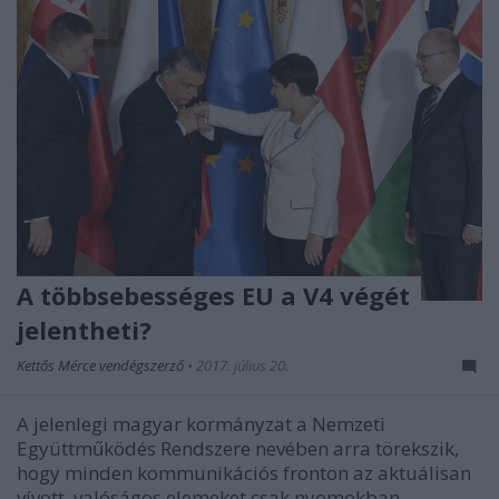
A többsebességes EU a V4 végét
jelentheti?
Kettős Mérce vendégszerző
•
2017. július 20.
A jelenlegi magyar kormányzat a Nemzeti
Együttműködés Rendszere nevében arra törekszik,
hogy minden kommunikációs fronton az aktuálisan
vívott, valóságos elemeket csak nyomokban