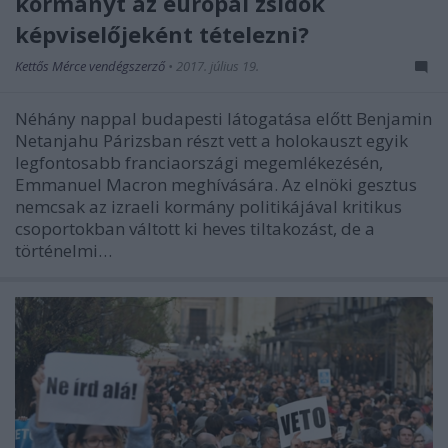
kormányt az európai zsidók
képviselőjeként tételezni?
Kettős Mérce vendégszerző
•
2017. július 19.
Néhány nappal budapesti látogatása előtt Benjamin
Netanjahu Párizsban részt vett a holokauszt egyik
legfontosabb franciaországi megemlékezésén,
Emmanuel Macron meghívására. Az elnöki gesztus
nemcsak az izraeli kormány politikájával kritikus
csoportokban váltott ki heves tiltakozást, de a
történelmi…