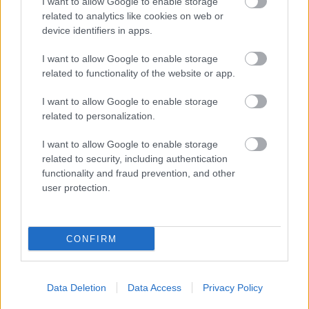
I want to allow Google to enable storage
related to analytics like cookies on web or
Beterelnék a diákokat a
device identifiers in apps.
szakképzésbe, de a cél pont nem az,
I want to allow Google to enable storage
hogy a helyzetükön javítsanak
related to functionality of the website or app.
DiószegiHorváthNóra
•
2017. július 18.
I want to allow Google to enable storage
related to personalization.
Pölöskeinéről akkor hallottunk érdemben utoljára,
I want to allow Google to enable storage
amikor eltávolították a Klik éléről. Bár persze az sem
related to security, including authentication
volt megoldás a rosszul központosított oktatási
functionality and fraud prevention, and other
rendszer problémáira (a Klik regnálása alatt
user protection.
ugyebár csak kisebb részekre bomlott, de el nem
tűnt…), legalább gondolhattuk, hogy egy
szakemberrel…
CONFIRM
Data Deletion
Data Access
Privacy Policy