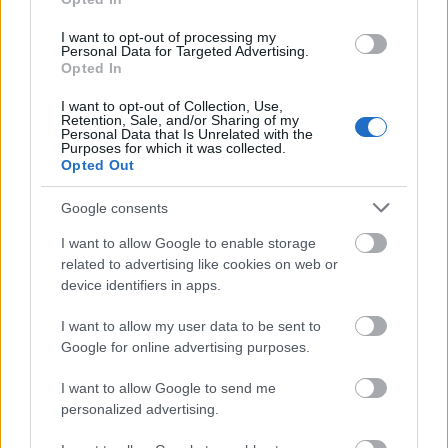
Múlt szerdán egy olyan törvényjavaslatot nyújtott be
a lengyel kormánypárt, a Jog és Igazságosság (PiS),
I want to opt-out of processing my
ami – durván ellentmondva a hatalommegosztás
Personal Data for Targeted Advertising.
Opted In
elvének – gyakorlatilag a kormány eszközévé
degradálná a Legfelsőbb Bíróságot. A törvényt a
I want to opt-out of Collection, Use,
parlamenti ülésszak utolsó ülésén akarják
Retention, Sale, and/or Sharing of my
Personal Data that Is Unrelated with the
megszavaztatni –…
Purposes for which it was collected.
Opted Out
Google consents
I want to allow Google to enable storage
related to advertising like cookies on web or
device identifiers in apps.
I want to allow my user data to be sent to
Google for online advertising purposes.
I want to allow Google to send me
personalized advertising.