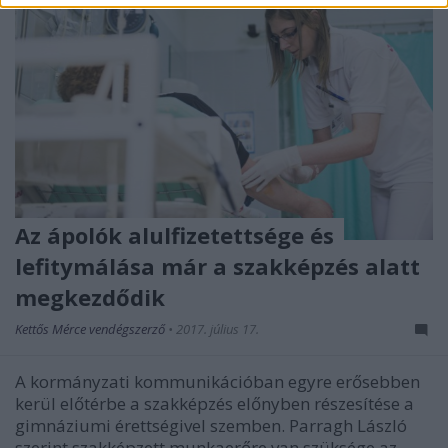
Az ápolók alulfizetettsége és
lefitymálása már a szakképzés alatt
megkezdődik
Kettős Mérce vendégszerző
•
2017. július 17.
A kormányzati kommunikációban egyre erősebben
kerül előtérbe a szakképzés előnyben részesítése a
gimnáziumi érettségivel szemben. Parragh László
szerint szakképzett munkaerőre van szüksége az