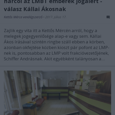
harcol az LMBT emberek jogaiért -
válasz Kállai Ákosnak
Kettős Mérce vendégszerző
•
2017. július 17.
Zajlik egy vita itt a Kettős Mércén arról, hogy a
melegek jogegyenlősége alap-e vagy sem. Kállai
Ákos írásával szintén ringbe száll ebben a körben,
azonban okfejtése közben kioszt pár pofont az LMP-
nek is, pontosabban az LMP volt frakcióvezetőjének,
Schiffer Andrásnak. Akit egyébként talányosan a…