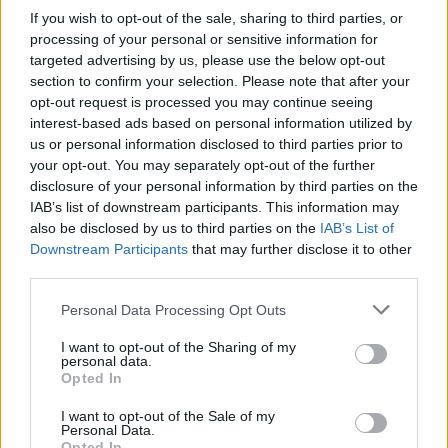
If you wish to opt-out of the sale, sharing to third parties, or
processing of your personal or sensitive information for
targeted advertising by us, please use the below opt-out
section to confirm your selection. Please note that after your
opt-out request is processed you may continue seeing
interest-based ads based on personal information utilized by
us or personal information disclosed to third parties prior to
your opt-out. You may separately opt-out of the further
disclosure of your personal information by third parties on the
IAB’s list of downstream participants. This information may
also be disclosed by us to third parties on the
IAB’s List of
Downstream Participants
that may further disclose it to other
third parties.
A lengyel kormánypárt végleg
Please note that this website/app uses one or more Google
Personal Data Processing Opt Outs
services and may gather and store information including but
ráteszi kezét az
not limited to your visit or usage behaviour. You may click to
I want to opt-out of the Sharing of my
personal data.
igazságszolgáltatásra
grant or deny consent to Google and its third-party tags to
Opted In
use your data for below specified purposes in below Google
Kettős Mérce vendégszerző
•
2017. július 18.
consent section.
I want to opt-out of the Sale of my
Personal Data.
Opted In