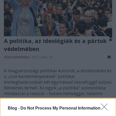
A politika, az ideológiák és a pártok
védelmében
AVarosMindenkie
•
2017. július 19.
A magyarországi politikai kultúrát, a közbeszédet és
a „civil kezdeményezések” politikai
önmeghatározását két egymással összefüggő súlyos
félreértés terheli. Az egyik „a politika” azonosítása
mindazzal a rosszal – hataloméhséggel, hatalmi
gőggel, elvtelen hatalomgyakorlással, korrupcióval –
amit jó…
Blog -
Do Not Process My Personal Information