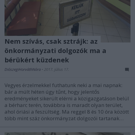
Nem szívás, csak sztrájk: az
önkormányzati dolgozók ma a
bérükért küzdenek
DiószegiHorváthNóra
•
2017. július 17.
Vegyes érzelmekkel futhatunk neki a mai napnak:
bár a múlt héten úgy tűnt, hogy jelentős
eredményeket sikerült elérni a közigazgatáson belül
a bérharc terén, továbbra is maradt olyan terület,
ahol óriási a feszültség. Ma reggel 8 és 10 óra között
több mint száz önkormányzat dolgozói tartanak…