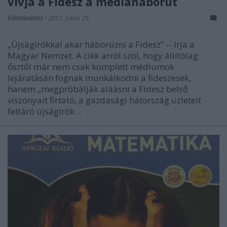
vívja a Fidesz a médiaháborút
kálmánattila
•
2017. július 25.
„Újságírókkal akar háborúzni a Fidesz” -- írja a
Magyar Nemzet. A cikk arról szól, hogy állítólag
ősztől már nem csak komplett médiumok
lejáratásán fognak munkálkodni a fideszesek,
hanem „megpróbálják aláásni a Fidesz belső
viszonyait firtató, a gazdasági hátország üzleteit
feltáró újságírók…