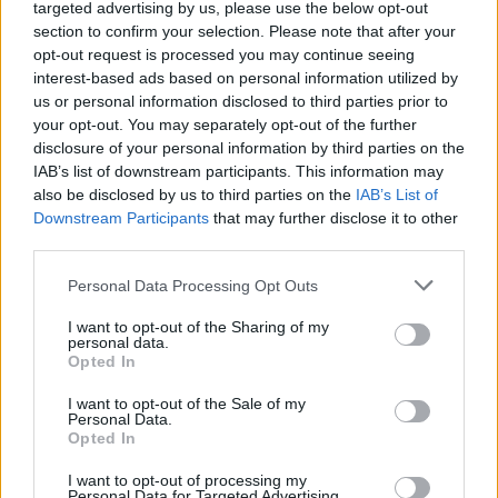
targeted advertising by us, please use the below opt-out
section to confirm your selection. Please note that after your
opt-out request is processed you may continue seeing
interest-based ads based on personal information utilized by
us or personal information disclosed to third parties prior to
your opt-out. You may separately opt-out of the further
disclosure of your personal information by third parties on the
IAB’s list of downstream participants. This information may
also be disclosed by us to third parties on the
IAB’s List of
Downstream Participants
that may further disclose it to other
third parties.
Please note that this website/app uses one or more Google
Personal Data Processing Opt Outs
services and may gather and store information including but
A munkásosztály nem fütyül
not limited to your visit or usage behaviour. You may click to
I want to opt-out of the Sharing of my
personal data.
grant or deny consent to Google and its third-party tags to
Opted In
JámborAndrás
•
2017. július 24.
use your data for below specified purposes in below Google
consent section.
I want to opt-out of the Sale of my
Personal Data.
Puzsér Róberttel az a baj, hogy okos, nagyon erős a
Opted In
problémaérzékenysége, és baromi jól ír és beszél.
Alapjáraton Puzsér egy csodálatos lehetőség lenne a
I want to opt-out of processing my
Personal Data for Targeted Advertising.