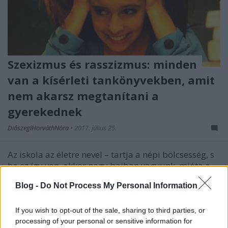
Szexizmus és rasszizmus: minden
van a kísérleti tankönyvekben, amit
nem akarsz megtanítani a
gyerekednek
DiószegiHorváthNóra
•
2017. július 25.
Az iskola az életre nevel – tartja a népi bölcsesség, s
ha ez így van, akkor nagy bajban vagyunk, mióta a
Fidesz-KDNP kormánya felkannibalizálta az
Blog -
Do Not Process My Personal Information
oktatást, desszertként pedig elfogyasztotta a teljes
tankönyvpiacot is.
If you wish to opt-out of the sale, sharing to third parties, or
processing of your personal or sensitive information for