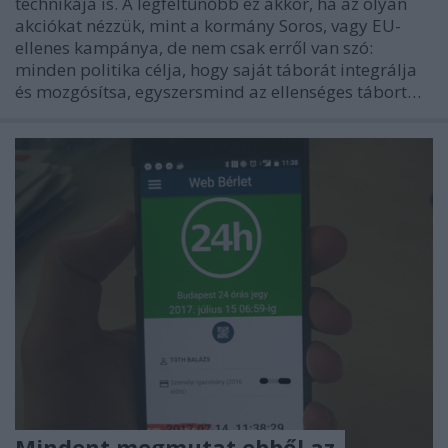
technikája is. A legfeltűnőbb ez akkor, ha az olyan
akciókat nézzük, mint a kormány Soros, vagy EU-
ellenes kampánya, de nem csak erről van szó:
minden politika célja, hogy saját táborát integrálja
és mozgósítsa, egyszersmind az ellenséges tábort…
Mindent megmutat ebből az