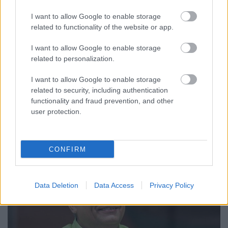
puccsot, zavargásokat, forradalmat
vizionál őszre
I want to allow Google to enable storage
related to functionality of the website or app.
JámborAndrás
•
2017. július 23.
I want to allow Google to enable storage
related to personalization.
Vezető fideszes politikusok egymásra licitálva
nyilatkoznak az elmúlt hetekben kormányellenes
I want to allow Google to enable storage
kiképző táborokról, Soros György által tervezett
related to security, including authentication
puccskísérletről, az alkotmányos rend jövendő
functionality and fraud prevention, and other
megdöntésére szőtt tervekről. Nem kétséges, hogy a
user protection.
kormánypártiak egy központilag tervezett
kommunikációs…
CONFIRM
Data Deletion
Data Access
Privacy Policy