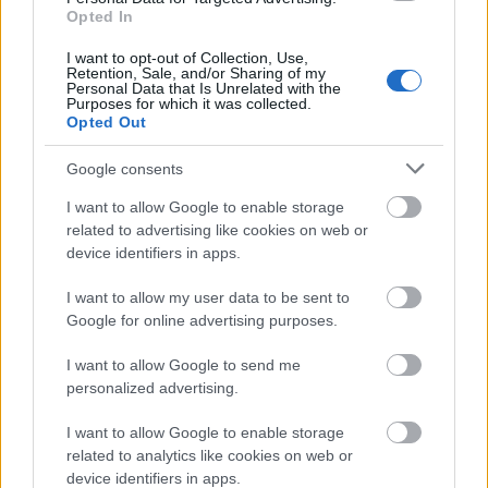
magyar közélet számára, csakhogy van egy kis
Opted In
probléma. Hősünk szerelmes a népszerűségbe, és
mivel okos, pontosan tudja, hogy saját
I want to opt-out of Collection, Use,
rajongótáborát…
Retention, Sale, and/or Sharing of my
Personal Data that Is Unrelated with the
Purposes for which it was collected.
Opted Out
Google consents
I want to allow Google to enable storage
related to advertising like cookies on web or
device identifiers in apps.
I want to allow my user data to be sent to
Google for online advertising purposes.
I want to allow Google to send me
personalized advertising.
I want to allow Google to enable storage
5 eshetőség, ami miatt a Fidesz
related to analytics like cookies on web or
device identifiers in apps.