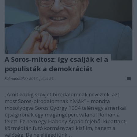
A Soros-mítosz: így csalják el a
populisták a demokráciát
kálmánattila
•
2017. július 21.
„Amit eddig szovjet birodalomnak neveztek, azt
most Soros-birodalomnak hívják” – mondta
mosolyogva Soros György 1994 telén egy amerikai
újságírónak egy magángépen, valahol Románia
felett. Ez nem egy Habony Árpád fejéből kipattant,
közmédián futó kormányzati kisfilm, hanem a
valóság. De ne elégedjünk…