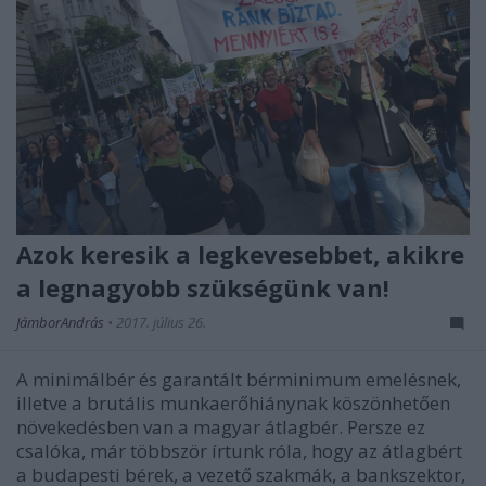
Azok keresik a legkevesebbet, akikre
a legnagyobb szükségünk van!
JámborAndrás
•
2017. július 26.
A minimálbér és garantált bérminimum emelésnek,
illetve a brutális munkaerőhiánynak köszönhetően
növekedésben van a magyar átlagbér. Persze ez
csalóka, már többször írtunk róla, hogy az átlagbért
a budapesti bérek, a vezető szakmák, a bankszektor,