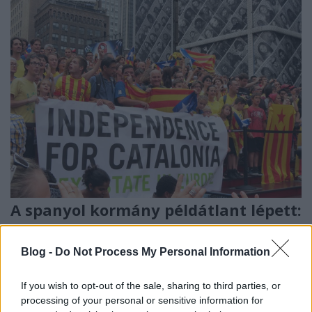
A spanyol kormány példátlant lépett:
a Katalán autonómia
felfüggesztését javasolják
Blog -
Do Not Process My Personal Information
pappgazsi
•
2017. október 21.
If you wish to opt-out of the sale, sharing to third parties, or
processing of your personal or sensitive information for
A néppárti spanyol kormány mai ülésén Katalónia