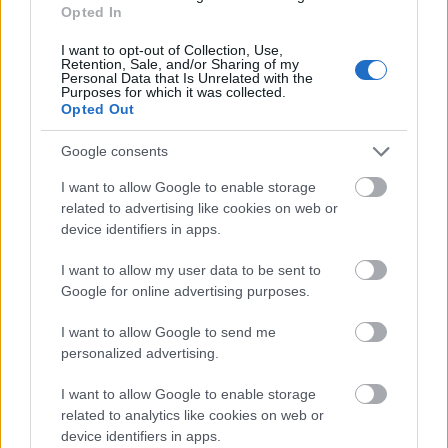
Opted In
Labanino Rafael
•
2017. október 21.
I want to opt-out of Collection, Use,
A sajtóban nagy visszhangot kapott a Pew Research
Retention, Sale, and/or Sharing of my
Personal Data that Is Unrelated with the
Center képviseleti demokrácia támogatottságáról
Purposes for which it was collected.
szóló
globális felmérése
. Bombasztikus címeket ...
Opted Out
Google consents
I want to allow Google to enable storage
related to advertising like cookies on web or
device identifiers in apps.
I want to allow my user data to be sent to
Google for online advertising purposes.
I want to allow Google to send me
personalized advertising.
I want to allow Google to enable storage
related to analytics like cookies on web or
device identifiers in apps.