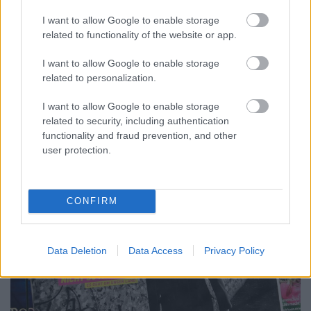
A helyi Simicska kerül hatalomra
I want to allow Google to enable storage
Csehországban?
related to functionality of the website or app.
Kettős Mérce vendégszerző
•
2017. október 20.
I want to allow Google to enable storage
related to personalization.
Csehországban képviselőházi választásokat tartanak
október 20-án és 21-én. Bár egyre kevésbé merünk a
I want to allow Google to enable storage
közvélemény-kutatásokra és ...
related to security, including authentication
functionality and fraud prevention, and other
user protection.
CONFIRM
Data Deletion
Data Access
Privacy Policy