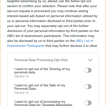
targeted advertising by us, please use the below opt-out
autonómiájának felfüggesztésére tett javaslatot. Ha
section to confirm your selection. Please note that after your
a jobboldali többségű szenátus rábólint ...
opt-out request is processed you may continue seeing
interest-based ads based on personal information utilized by
us or personal information disclosed to third parties prior to
your opt-out. You may separately opt-out of the further
disclosure of your personal information by third parties on the
IAB’s list of downstream participants. This information may
also be disclosed by us to third parties on the
IAB’s List of
Downstream Participants
that may further disclose it to other
third parties.
Please note that this website/app uses one or more Google
Personal Data Processing Opt Outs
services and may gather and store information including but
not limited to your visit or usage behaviour. You may click to
I want to opt-out of the Sharing of my
personal data.
grant or deny consent to Google and its third-party tags to
Opted In
use your data for below specified purposes in below Google
consent section.
I want to opt-out of the Sale of my
Personal Data.
Opted In
Diktatúrát akarnak a magyarok? –
megjegyzés egy globális felméréshez
I want to opt-out of processing my
Personal Data for Targeted Advertising.