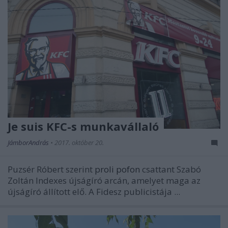
Je suis KFC-s munkavállaló
JámborAndrás
•
2017. október 20.
Puzsér Róbert szerint
proli pofon
csattant Szabó
Zoltán Indexes újságíró arcán, amelyet maga az
újságíró állított elő. A Fidesz publicistája ...