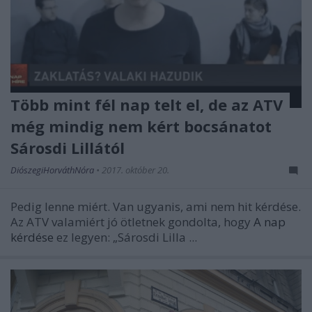
Több mint fél nap telt el, de az ATV
még mindig nem kért bocsánatot
Sárosdi Lillától
DiószegiHorváthNóra
•
2017. október 20.
Pedig lenne miért. Van ugyanis, ami nem hit kérdése.
Az ATV valamiért jó ötletnek gondolta, hogy
A nap
kérdése
ez legyen: „Sárosdi Lilla ...