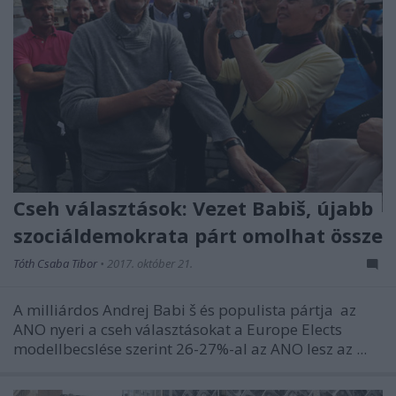
Cseh választások: Vezet Babiš, újabb
szociáldemokrata párt omolhat össze
Tóth Csaba Tibor
•
2017. október 21.
A milliárdos Andrej Babi
š
és populista pártja az
ANO nyeri a cseh választásokat a Europe Elects
modellbecslése szerint 26-27%-al az ANO lesz az ...