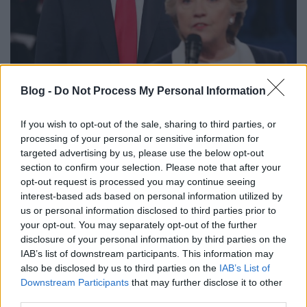
Trump és a liberálisok bukása
Blog -
Do Not Process My Personal Information
Tóth Csaba Tibor
•
2016. november 16.
If you wish to opt-out of the sale, sharing to third parties, or
processing of your personal or sensitive information for
"Az alkotmány fogta a Függetlenségi Nyilatkozat
targeted advertising by us, please use the below opt-out
felkavaró szavait: „élet, szabadság és a boldogság
section to confirm your selection. Please note that after your
keresése”, és arra cserélte: „élet, szabadság és
opt-out request is processed you may continue seeing
tulajdon.” A Nyilatkozat csupán történelmi
interest-based ads based on personal information utilized by
dokumentum maradt. Az alkotmány azonban az
us or personal information disclosed to third parties prior to
ország törvénye lett." (Howard Zinn: The Spirit of
your opt-out. You may separately opt-out of the further
Rebellion,…
disclosure of your personal information by third parties on the
IAB’s list of downstream participants. This information may
also be disclosed by us to third parties on the
IAB’s List of
Downstream Participants
that may further disclose it to other
third parties.