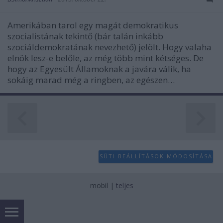
Amerikában tarol egy magát demokratikus
szocialistának tekintő (bár talán inkább
szociáldemokratának nevezhető) jelölt. Hogy valaha
elnök lesz-e belőle, az még több mint kétséges. De
hogy az Egyesült Államoknak a javára válik, ha
sokáig marad még a ringben, az egészen…
SÜTI BEÁLLÍTÁSOK MÓDOSÍTÁSA
mobil
|
teljes