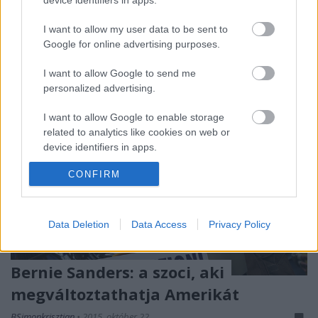
közönség is: Hillary Clinton, demokrata elnökjelölt
volt, aki a legutóbbi felmérésátlagok szerint…
I want to allow my user data to be sent to
Google for online advertising purposes.
I want to allow Google to send me
personalized advertising.
I want to allow Google to enable storage
related to analytics like cookies on web or
device identifiers in apps.
CONFIRM
I want to allow Google to enable storage
related to functionality of the website or app.
I want to allow Google to enable storage
Data Deletion
Data Access
Privacy Policy
related to personalization.
I want to allow Google to enable storage
Bernie Sanders: a szoci, aki
related to security, including authentication
megváltoztathatja Amerikát
functionality and fraud prevention, and other
user protection.
BSimonkrisztian
•
2015. október 22.