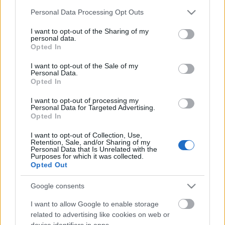
Please note that this website/app uses one or more Google
Personal Data Processing Opt Outs
services and may gather and store information including but
not limited to your visit or usage behaviour. You may click to
I want to opt-out of the Sharing of my
personal data.
grant or deny consent to Google and its third-party tags to
Opted In
use your data for below specified purposes in below Google
consent section.
I want to opt-out of the Sale of my
Personal Data.
Opted In
I want to opt-out of processing my
Personal Data for Targeted Advertising.
Opted In
Radikális baloldali társat választ
I want to opt-out of Collection, Use,
Hillary Clinton?
Retention, Sale, and/or Sharing of my
Personal Data that Is Unrelated with the
Purposes for which it was collected.
Kettős Mérce vendégszerző
•
2016. július 07.
Opted Out
Múlt hétfőn az ohiói Cincinnatiban: Két közép-idős
Google consents
nő, majdnem összeillő kék blézerben egymás mellett
I want to allow Google to enable storage
áll egy ujjongó tömeg előtti színpadon és szidja
related to advertising like cookies on web or
Donald Trumpot. Az egyiküket már jól ismeri a hazai
device identifiers in apps.