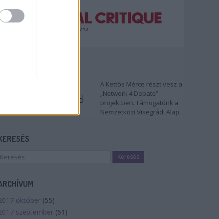
TÁMOGATÓNK
A Kettős Mérce részt vesz a
„Network 4 Debate”
projektben. Támogatónk a
Nemzetközi Visegrádi Alap.
KERESÉS
ARCHÍVUM
2017 október
(
55
)
2017 szeptember
(
61
)