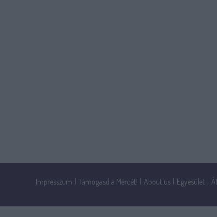
Impresszum
|
Támogasd a Mércét!
|
About us
|
Egyesület
|
Á