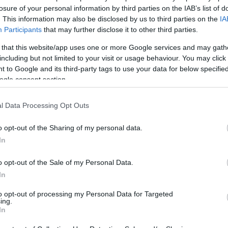
losure of your personal information by third parties on the IAB’s list of
. This information may also be disclosed by us to third parties on the
IA
Participants
that may further disclose it to other third parties.
MILYEN LESZ A VILÁG 2015-BEN? BALOLDALI
ELŐRETÖRÉS, SOK HÁBORÚ ÉS MINIMÁLIS
 that this website/app uses one or more Google services and may gath
DEMOKRATIZÁLÓDÁS
including but not limited to your visit or usage behaviour. You may click 
 to Google and its third-party tags to use your data for below specifi
2014 világviszonylatban is elég pocsék év volt: régi és
ogle consent section.
újjáéledt háborúk között ismét rekordot döntött
azoknak a száma, akik kénytelenek voltak elhagyni...
l Data Processing Opt Outs
KÜLFÖLD
TÁRSADALOM
DEMOKRÁCIA
KETTŐS MÉRCE VENDÉGSZERZŐ
2015. 01. 07.
TOVÁBB →
o opt-out of the Sharing of my personal data.
In
1
o opt-out of the Sale of my Personal Data.
In
to opt-out of processing my Personal Data for Targeted
ing.
In