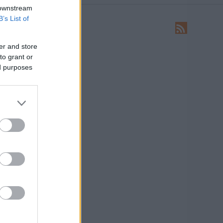
 downstream
B’s List of
LEÍRÁS
Ide írhatsz levelet nekünk!
er and store
to grant or
HIRDETÉS
ed purposes