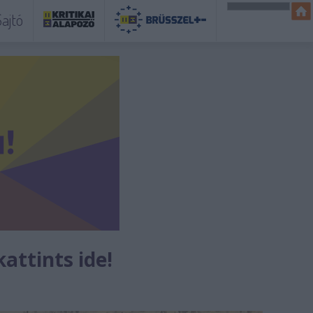
ajtó
kattints ide!