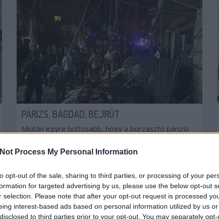
PÁRIZS, BAGDAD, BEJRÚT
Miután egyre biztosabb, hogy a borzasztó párizsi
terrortámadásokat az Iszlám Állam követte el,
nehéz egyedül kezelni a történteket. Ugyanis az
Not Process My Personal Information
elmúlt 72 órában a szervezet nem csak Párizsban,
hanem Irakban és Libanonban is követett el...
to opt-out of the sale, sharing to third parties, or processing of your per
formation for targeted advertising by us, please use the below opt-out s
PÁRIZS
BAGDAD
TERRORIZMUS
r selection. Please note that after your opt-out request is processed y
JÁMBORANDRÁS
2015. 11. 14.
TOVÁBB →
eing interest-based ads based on personal information utilized by us or
disclosed to third parties prior to your opt-out. You may separately opt-