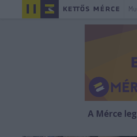
Mu
A Mérce legú