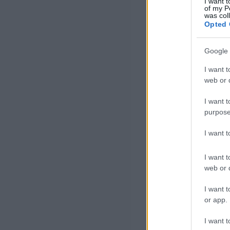
I want t
of my P
was col
Opted 
Google 
I want t
web or d
I want t
purpose
I want 
I want t
web or d
I want t
or app.
I want t