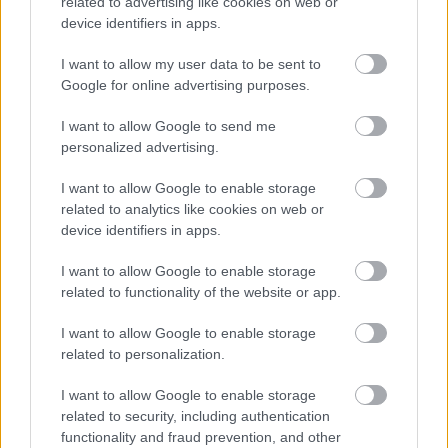
related to advertising like cookies on web or
rejlik
device identifiers in apps.
Pogátsa Zoltán
•
2016. július 05.
I want to allow my user data to be sent to
Google for online advertising purposes.
Általánosan elfogadott nézet, hogy akárhány indoka
is volt a brit szavazóknak az Európai Unió
I want to allow Google to send me
elhagyására, a bevándorlás miatti harag
personalized advertising.
mindenképp a lista élén állt. Az évek során a
I want to allow Google to enable storage
közgazdászok számos olyan elmélettel álltak elő,
related to analytics like cookies on web or
amelyek szerint az EU-ból származó munkaerő-
device identifiers in apps.
bevándorlás előnyös az…
I want to allow Google to enable storage
related to functionality of the website or app.
I want to allow Google to enable storage
related to personalization.
I want to allow Google to enable storage
related to security, including authentication
functionality and fraud prevention, and other