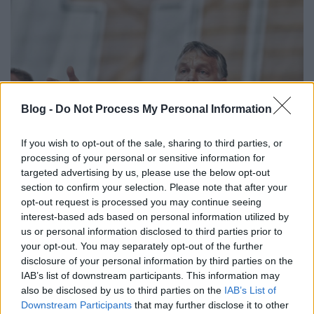
Blog -
Do Not Process My Personal Information
If you wish to opt-out of the sale, sharing to third parties, or
processing of your personal or sensitive information for
targeted advertising by us, please use the below opt-out
section to confirm your selection. Please note that after your
Orbánék hazudnak, de ettől még ők
opt-out request is processed you may continue seeing
képzik a politikai valóságot
interest-based ads based on personal information utilized by
us or personal information disclosed to third parties prior to
JámborAndrás
•
2016. július 26.
your opt-out. You may separately opt-out of the further
disclosure of your personal information by third parties on the
IAB’s list of downstream participants. This information may
Orbán Viktor tusnádfürdői beszédéből a Kossuth
also be disclosed by us to third parties on the
IAB’s List of
Rádió azt a mondatot emelte ki, hogy az USA küldi a
Downstream Participants
that may further disclose it to other
menekülteket. Szijjártó Péter szerint az iszlám