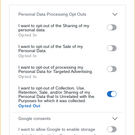
third parties.
terrorizmustól független müncheni lövöldöző
ámokfutása a terror elleni háború mérföldköve,
Please note that this website/app uses one or more Google
Personal Data Processing Opt Outs
mert magyar áldozat is volt. A kormány plakátjai
services and may gather and store information including but
azt…
not limited to your visit or usage behaviour. You may click to
I want to opt-out of the Sharing of my
personal data.
grant or deny consent to Google and its third-party tags to
Opted In
use your data for below specified purposes in below Google
consent section.
I want to opt-out of the Sale of my
Personal Data.
Opted In
I want to opt-out of processing my
Personal Data for Targeted Advertising.
Opted In
I want to opt-out of Collection, Use,
Retention, Sale, and/or Sharing of my
Personal Data that Is Unrelated with the
Purposes for which it was collected.
Opted Out
Google consents
I want to allow Google to enable storage
A Brexit megoldása Kelet-Európában