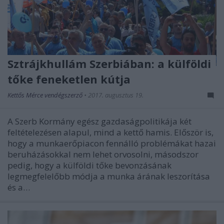
Sztrájkhullám Szerbiában: a külföldi
tőke feneketlen kútja
Kettős Mérce vendégszerző
•
2017. augusztus 19.
A Szerb Kormány egész gazdaságpolitikája két
feltételezésen alapul, mind a kettő hamis. Először is,
hogy a munkaerőpiacon fennálló problémákat hazai
beruházásokkal nem lehet orvosolni, másodszor
pedig, hogy a külföldi tőke bevonzásának
legmegfelelőbb módja a munka árának leszorítása
és a…