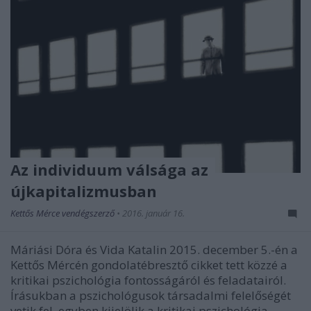
Az individuum válsága az
újkapitalizmusban
Kettős Mérce vendégszerző
•
2016. január 16.
Máriási Dóra és Vida Katalin 2015. december 5.-én a
Kettős Mércén gondolatébresztő cikket tett közzé a
kritikai pszichológia fontosságáról és feladatairól.
Írásukban a pszichológusok társadalmi felelőségét
vetik fel, egyben kijelölik a kritikai pszichológia