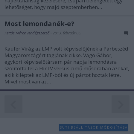
hajléktalanság kezelésére, csupán belengetett egy
lehetőséget, hogy majd szeptemberben…
Most lemondanék-e?
Kettős Mérce vendégszerző
•
2013. február 06.
Kaufer Virág az LMP volt képviselőjének a Párbeszéd
Magyarországért tagjának cikke. Vágó Gábor,
egykori képviselőtársam pár napja lemondásra
szólította fel a HírTV versus című műsorában azokat,
akik kiléptek az LMP-ből és új pártot hoztak létre.
Mivel most van az…
SÜTI BEÁLLÍTÁSOK MÓDOSÍTÁSA