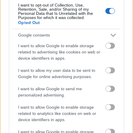
Kertem nevű szórakozóhely körül, hogy előkészítsék
I want to opt-out of Collection, Use,
a munkaterületet a Városliget átalakításához, azaz
Retention, Sale, and/or Sharing of my
kivágják a fákat. Egyre több tiltakozó van a
Personal Data that Is Unrelated with the
Purposes for which it was collected.
helyszínen. Civilek, a Legyen a liget a kertem, a
Opted Out
Civilzugló egyesület, a PM, az LMP képviselői és…
Google consents
I want to allow Google to enable storage
related to advertising like cookies on web or
device identifiers in apps.
I want to allow my user data to be sent to
Google for online advertising purposes.
I want to allow Google to send me
personalized advertising.
I want to allow Google to enable storage
related to analytics like cookies on web or
device identifiers in apps.
Így néz ki egy magyar baloldali fiatal
I want to allow Google to enable storage