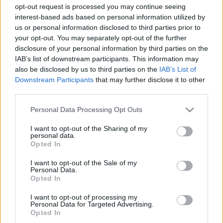
opt-out request is processed you may continue seeing
interest-based ads based on personal information utilized by
us or personal information disclosed to third parties prior to
your opt-out. You may separately opt-out of the further
disclosure of your personal information by third parties on the
IAB’s list of downstream participants. This information may
also be disclosed by us to third parties on the
IAB’s List of
Downstream Participants
that may further disclose it to other
third parties.
Please note that this website/app uses one or more Google
Personal Data Processing Opt Outs
services and may gather and store information including but
not limited to your visit or usage behaviour. You may click to
I want to opt-out of the Sharing of my
personal data.
grant or deny consent to Google and its third-party tags to
Opted In
use your data for below specified purposes in below Google
Elindult a harc a Városliget fáiért -
consent section.
I want to opt-out of the Sale of my
folyamatosan frissül
Personal Data.
Opted In
Kettős Mérce vendégszerző
•
2016. március 17.
I want to opt-out of processing my
Personal Data for Targeted Advertising.
Reggel munkagépek jelentek meg a Városligetben a
Opted In