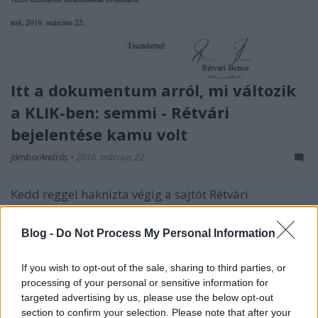
Itt a dokumentum arról, mi változik
a KLIK-ben: semmi - Rétvári
bejelentése kamu volt
JámborAndrás
•
2016. március 22.
Kedd reggel haknizta végig a sajtót Rétvári
államtitkár azzal, hogy a kormány meg fogja
szüntetni a KLIK-et. Csakhogy Balog Zoltán emberi
Blog -
Do Not Process My Personal Information
erőforrás-miniszternek válaszolnia kellett Szabó
Tímea PM-es képviselő korábbi írásbeli kérdésére -
If you wish to opt-out of the sale, sharing to third parties, or
a 15 napos határidő lejárta után, azaz ma. A kérdés
processing of your personal or sensitive information for
pedig ez…
targeted advertising by us, please use the below opt-out
section to confirm your selection. Please note that after your