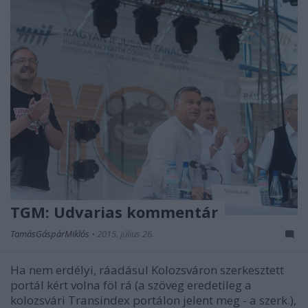
TGM: Udvarias kommentár
TamásGáspárMiklós
•
2015. július 26.
Ha nem erdélyi, ráadásul Kolozsváron szerkesztett
portál kért volna föl rá (a szöveg eredetileg a
kolozsvári Transindex portálon jelent meg - a szerk.),