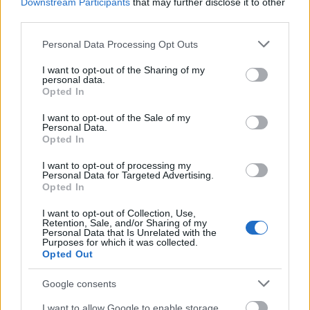
Downstream Participants
that may further disclose it to other
third parties.
Please note that this website/app uses one or more Google
Personal Data Processing Opt Outs
services and may gather and store information including but
not limited to your visit or usage behaviour. You may click to
I want to opt-out of the Sharing of my
personal data.
grant or deny consent to Google and its third-party tags to
Opted In
use your data for below specified purposes in below Google
consent section.
I want to opt-out of the Sale of my
Personal Data.
Tusványos: Hol a Quimby helye?
Opted In
Kettős Mérce vendégszerző
•
2016. július 27.
I want to opt-out of processing my
Personal Data for Targeted Advertising.
Opted In
Azért az durva, hogy a délben hülyeségeket beszélő
bácsik miatt az esti fellépőn verjék el a port -
I want to opt-out of Collection, Use,
Retention, Sale, and/or Sharing of my
írja Balázsi-Pál Előd, az erdélyi Transindex felelős
Personal Data that Is Unrelated with the
Purposes for which it was collected.
szerkesztője, aki 2001 és 2006 között a Tusványos
Opted Out
zenei programjáért felelt, 2009 és 2013 között pedig
a Félsziget Fesztivál kommunikációs…
Google consents
I want to allow Google to enable storage