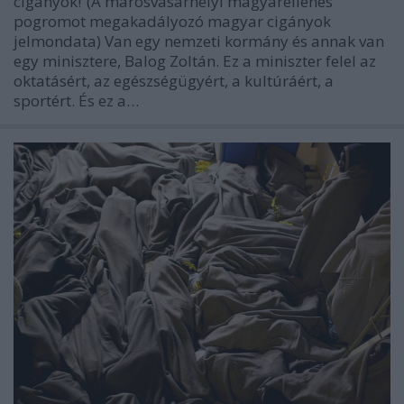
cigányok!”(A marosvásárhelyi magyarellenes
pogromot megakadályozó magyar cigányok
jelmondata) Van egy nemzeti kormány és annak van
egy minisztere, Balog Zoltán. Ez a miniszter felel az
oktatásért, az egészségügyért, a kultúráért, a
sportért. És ez a…