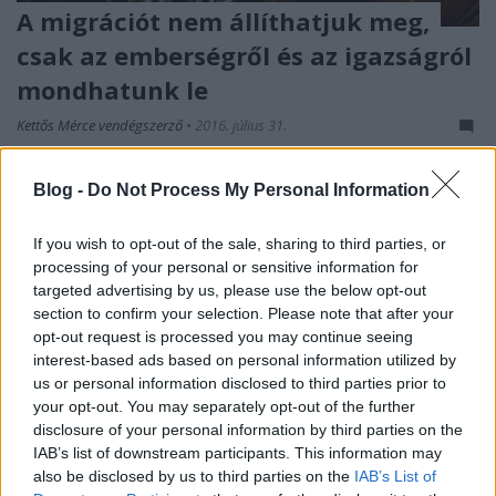
A migrációt nem állíthatjuk meg,
csak az emberségről és az igazságról
mondhatunk le
Kettős Mérce vendégszerző
•
2016. július 31.
Orbán Viktor minapi, féligazságokból és arcátlan
Blog -
Do Not Process My Personal Information
hazugságokból szerkesztett tusványosi beszédével
egy ponton bizonyosan egyet tudunk érteni:
If you wish to opt-out of the sale, sharing to third parties, or
válságos időket élünk. És ilyen válságos időkben
processing of your personal or sensitive information for
még jobban érezzük, milyen nagy szükségünk lenne
targeted advertising by us, please use the below opt-out
árnyalt gondolkozásra képes, őszinte és egy jobb
section to confirm your selection. Please note that after your
világot…
opt-out request is processed you may continue seeing
interest-based ads based on personal information utilized by
us or personal information disclosed to third parties prior to
your opt-out. You may separately opt-out of the further
disclosure of your personal information by third parties on the
IAB’s list of downstream participants. This information may
also be disclosed by us to third parties on the
IAB’s List of