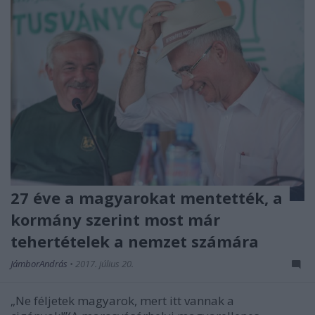
27 éve a magyarokat mentették, a
kormány szerint most már
tehertételek a nemzet számára
JámborAndrás
•
2017. július 20.
„Ne féljetek magyarok, mert itt vannak a