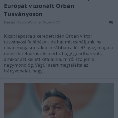
Európát vízionált Orbán
Tusványoson
DiószegiHorváthNóra
•
2016. július 23.
Kicsit laposra sikeredett idén Orbán Viktor
tusványosi fellépése – de hát mit csináljunk, ha
olyan magasra rakta korábban a lécet? Igaz, maga a
miniszterelnök is elismerte, hogy gondban volt,
amikor azt kellett kitalálnia, miről szóljon a
nagymonológ. Végül azért megtalálta az
irányvonalat, nagy…