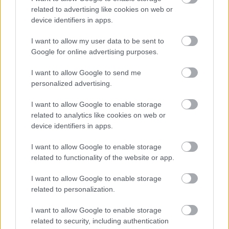
related to advertising like cookies on web or
device identifiers in apps.
I want to allow my user data to be sent to
Google for online advertising purposes.
I want to allow Google to send me
personalized advertising.
I want to allow Google to enable storage
related to analytics like cookies on web or
device identifiers in apps.
I want to allow Google to enable storage
Biztos, hogy fideszes seggnyalók a
related to functionality of the website or app.
Quimby tagjai?
I want to allow Google to enable storage
JámborAndrás
•
2016. július 26.
related to personalization.
I want to allow Google to enable storage
A Quimby tusványosi fellépése a zenekar Facebook-
related to security, including authentication
oldalán, a második nyilvánosságban és a