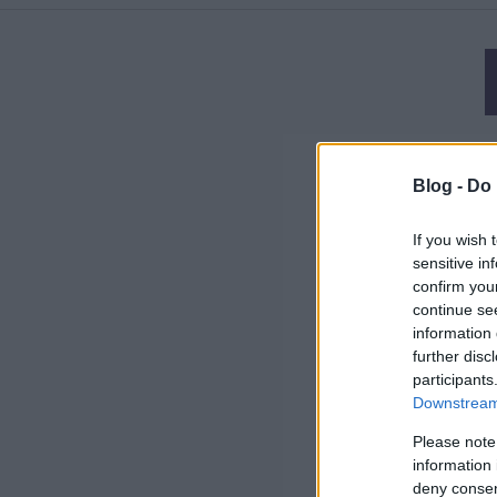
Blog -
Do 
If you wish 
sensitive in
confirm you
continue se
information 
further disc
participants
Downstream 
Please note
information 
deny consent