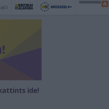
ajtó
kattints ide!