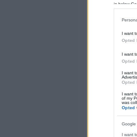
in below Go
Persona
I want t
Opted 
I want t
Opted 
I want 
Advertis
Opted 
I want t
of my P
was col
Opted 
Google 
I want t