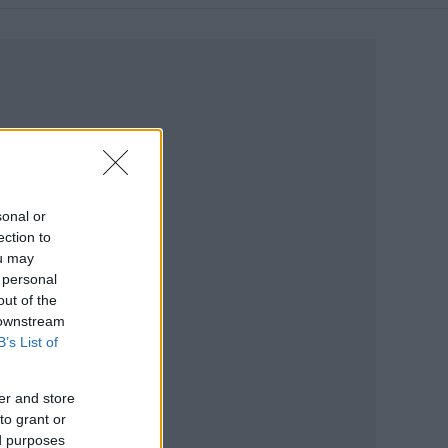
sonal or
ection to
ou may
 personal
out of the
 downstream
B’s List of
er and store
to grant or
ed purposes