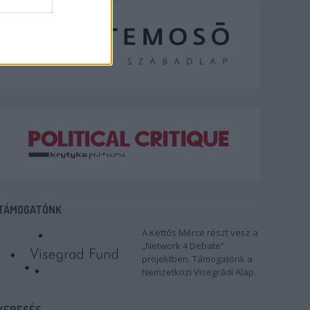
TÁMOGATÓNK
A Kettős Mérce részt vesz a
„Network 4 Debate”
projektben. Támogatónk a
Nemzetközi Visegrádi Alap.