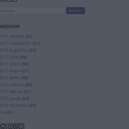
KERESÉS
ARCHÍVUM
2017 október
(
55
)
2017 szeptember
(
61
)
2017 augusztus
(
63
)
2017 július
(
68
)
2017 június
(
58
)
2017 május
(
61
)
2017 április
(
68
)
2017 március
(
68
)
2017 február
(
61
)
2017 január
(
64
)
2016 december
(
65
)
Tovább
...