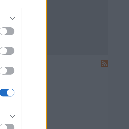
LEÍRÁS
Ide írhatsz levelet nekünk!
HIRDETÉS