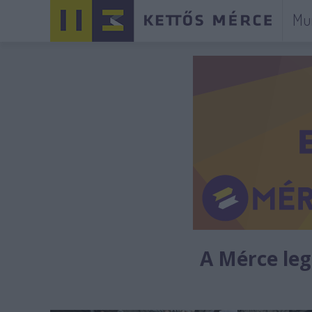
Mu
A Mérce legú