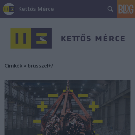
Kettős Mérce
Címkék
»
brüsszel+/-