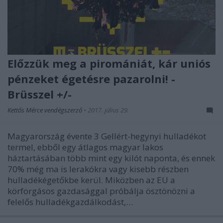
Előzzük meg a piromániát, kár uniós
pénzeket égetésre pazarolni! -
Brüsszel +/-
Kettős Mérce vendégszerző
•
2017. július 29.
Magyarország évente 3 Gellért-hegynyi hulladékot
termel, ebből egy átlagos magyar lakos
háztartásában több mint egy kilót naponta, és ennek
70% még ma is lerakókra vagy kisebb részben
hulladékégetőkbe kerül. Miközben az EU a
körforgásos gazdasággal próbálja ösztönözni a
felelős hulladékgazdálkodást,…