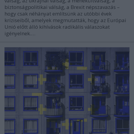
válság, az ukrajnai válság, a menekültválság, a
biztonságpolitikai válság, a Brexit népszavazás –
hogy csak néhányat említsünk az utóbbi évek
kríziseiből, amelyek megmutatták, hogy az Európai
Unió előtt álló kihívások radikális válaszokat
igényelnek.…