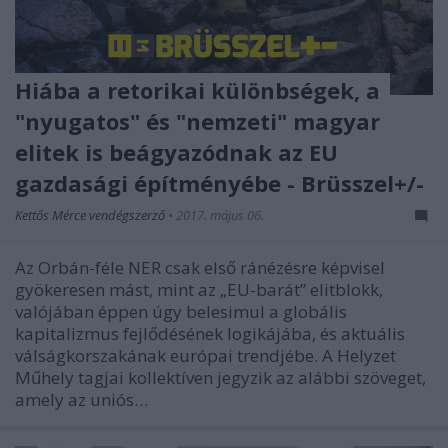
Hiába a retorikai különbségek, a
"nyugatos" és "nemzeti" magyar
elitek is beágyazódnak az EU
gazdasági építményébe - Brüsszel+/-
Kettős Mérce vendégszerző
•
2017. május 06.
Az Orbán-féle NER csak első ránézésre képvisel
gyökeresen mást, mint az „EU-barát” elitblokk,
valójában éppen úgy belesimul a globális
kapitalizmus fejlődésének logikájába, és aktuális
válságkorszakának európai trendjébe. A Helyzet
Műhely tagjai kollektíven jegyzik az alábbi szöveget,
amely az uniós…