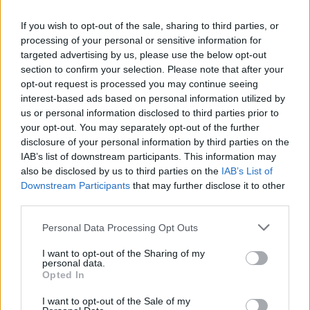
If you wish to opt-out of the sale, sharing to third parties, or
processing of your personal or sensitive information for
targeted advertising by us, please use the below opt-out
section to confirm your selection. Please note that after your
opt-out request is processed you may continue seeing
interest-based ads based on personal information utilized by
us or personal information disclosed to third parties prior to
your opt-out. You may separately opt-out of the further
disclosure of your personal information by third parties on the
IAB’s list of downstream participants. This information may
also be disclosed by us to third parties on the
IAB’s List of
Downstream Participants
that may further disclose it to other
third parties.
TGM: Merkel vagy Trump? - Brüsszel
Please note that this website/app uses one or more Google
Personal Data Processing Opt Outs
services and may gather and store information including but
+/-
not limited to your visit or usage behaviour. You may click to
I want to opt-out of the Sharing of my
personal data.
grant or deny consent to Google and its third-party tags to
TamásGáspárMiklós
•
2017. június 10.
Opted In
use your data for below specified purposes in below Google
consent section.
I want to opt-out of the Sale of my
Angela Merkel németországi szövetségi kancellár és