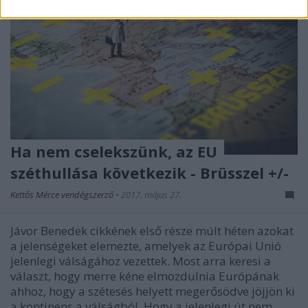
Ha nem cselekszünk, az EU
széthullása következik - Brüsszel +/-
Kettős Mérce vendégszerző
•
2017. május 27.
Jávor Benedek cikkének első része múlt héten azokat
a jelenségeket elemezte, amelyek az Európai Unió
jelenlegi válságához vezettek. Most arra keresi a
választ, hogy merre kéne elmozdulnia Európának
ahhoz, hogy a szétesés helyett megerősödve jöjjön ki
a kontinens a válságból. Hogy a jelenlegi út nem…