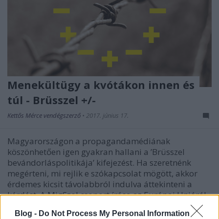
Menekültügy a kvótákon innen és
túl - Brüsszel +/-
Kettős Mérce vendégszerző
•
2017. június 17.
Magyarországon a propagandamédiának
köszönhetően igen gyakran hallani a ’Brüsszel
bevándorláspolitikája’ kifejezést. Ha szeretnénk
megérteni, mi rejlik e szókapcsolat mögött, akkor
érdemes kicsit távolabbról indulva áttekinteni a
kérdést. A MigSzol csoport írása az Európai Unióról
szóló…
Blog -
Do Not Process My Personal Information