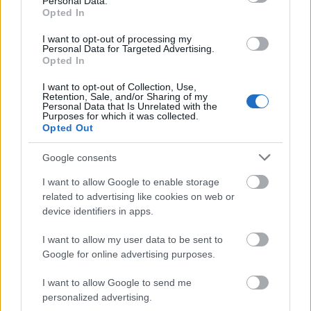
Personal Data.
Sigmar Gabriel külügyminiszter, alkancellár meg
Opted In
Martin Schulz, az SPD jelenlegi, az Európai
I want to opt-out of processing my
Parlament volt elnöke világosan kimondta, ami jó
Personal Data for Targeted Advertising.
ideje nyilvánvaló már – olyannyira, hogy néhányan
Opted In
már pár hónapja megírtuk – : az 1940-es évek
végétől az…
I want to opt-out of Collection, Use,
Retention, Sale, and/or Sharing of my
Personal Data that Is Unrelated with the
Purposes for which it was collected.
Opted Out
Google consents
I want to allow Google to enable storage
related to advertising like cookies on web or
device identifiers in apps.
I want to allow my user data to be sent to
Google for online advertising purposes.
I want to allow Google to send me
personalized advertising.