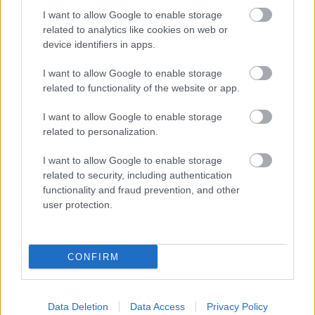
I want to allow Google to enable storage
Önrendelkezés kontra szabadpiac:
related to analytics like cookies on web or
fogyatékos emberek az Unióban –
device identifiers in apps.
Brüsszel +/-
I want to allow Google to enable storage
related to functionality of the website or app.
Petri Gábor
•
2017. június 03.
I want to allow Google to enable storage
“A fogyatékos emberek európai mozgalma a 90-es
related to personalization.
évek óta együtt erősödött a közös európai projekttel.
Most azonban, az Európai Unió és a közös Európa
I want to allow Google to enable storage
válságával határvonalhoz érkeztünk. Kihívásaink
related to security, including authentication
újak. Nem lehetünk semlegesek. Nincs politikai
functionality and fraud prevention, and other
semlegesség, mert a hanyatlás azzal fenyeget
user protection.
minket,…
CONFIRM
Data Deletion
Data Access
Privacy Policy