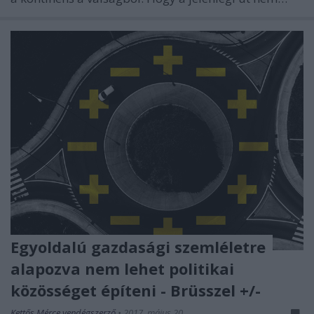
Egyoldalú gazdasági szemléletre
alapozva nem lehet politikai
közösséget építeni - Brüsszel +/-
Kettős Mérce vendégszerző
•
2017. május 20.