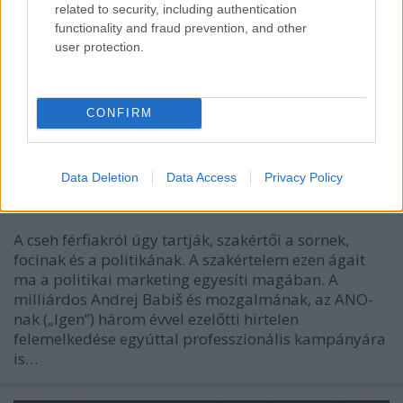
related to security, including authentication
functionality and fraud prevention, and other
user protection.
CONFIRM
Csehország új vezetője? Íme Andrej
Babiš!
Data Deletion
Data Access
Privacy Policy
Kettős Mérce vendégszerző
•
2016. október 30.
A cseh férfiakról úgy tartják, szakértői a sörnek,
focinak és a politikának. A szakértelem ezen ágait
ma a politikai marketing egyesíti magában. A
milliárdos Andrej Babiš és mozgalmának, az ANO-
nak („Igen”) három évvel ezelőtti hirtelen
felemelkedése egyúttal professzionális kampányára
is…