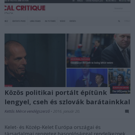
Közös politikai portált építünk
lengyel, cseh és szlovák barátainkkal
Kettős Mérce vendégszerző
•
2016. január 20.
Kelet- és Közép-Kelet Európa országai és
társadalmai rengeteg hasonlósággal rendelkeznek,