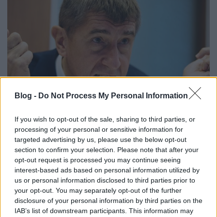
Blog -
Do Not Process My Personal Information
If you wish to opt-out of the sale, sharing to third parties, or
A helyi Simicska kerül hatalomra
processing of your personal or sensitive information for
Csehországban?
targeted advertising by us, please use the below opt-out
section to confirm your selection. Please note that after your
Kettős Mérce vendégszerző
•
2017. október 20.
opt-out request is processed you may continue seeing
interest-based ads based on personal information utilized by
Csehországban képviselőházi választásokat tartanak
us or personal information disclosed to third parties prior to
your opt-out. You may separately opt-out of the further
október 20-án és 21-én. Bár egyre kevésbé merünk a
disclosure of your personal information by third parties on the
közvélemény-kutatásokra és felmérésekre
IAB’s list of downstream participants. This information may
szentírásként tekinteni, szinte biztos, hogy az új