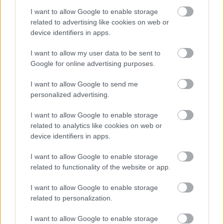
barátainkkal
I want to allow Google to enable storage
related to advertising like cookies on web or
Langowski Judith
•
2016. november 26.
device identifiers in apps.
I want to allow my user data to be sent to
A német média engem, német-magyart, gyakran
Google for online advertising purposes.
felkavar. Szívesen keverik a kelet-európai
országokat, pláne ha mindkettőnek konzervatív
I want to allow Google to send me
kormánya van, mint jelenleg Lengyelországnak és
personalized advertising.
Magyarországnak. A leegyszerűsítő tudósításokból
nehéz innen nyugatról kiolvasni, hogy ténylegesen
I want to allow Google to enable storage
mi történik az egyes…
related to analytics like cookies on web or
device identifiers in apps.
I want to allow Google to enable storage
related to functionality of the website or app.
I want to allow Google to enable storage
related to personalization.
I want to allow Google to enable storage