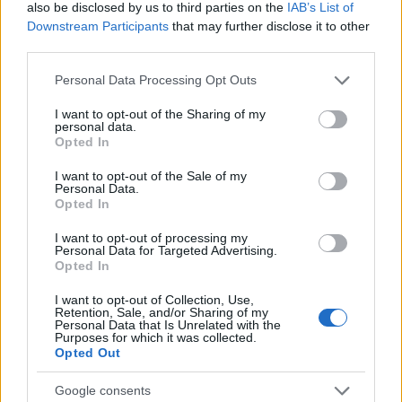
also be disclosed by us to third parties on the
IAB’s List of
kormányt Andrej Babiš fogja vezetni az ANO (Igen)
Downstream Participants
that may further disclose it to other
párt élén. Ezt sokan a térség utolsó populizmus
third parties.
mentes…
Please note that this website/app uses one or more Google
Personal Data Processing Opt Outs
services and may gather and store information including but
not limited to your visit or usage behaviour. You may click to
I want to opt-out of the Sharing of my
personal data.
grant or deny consent to Google and its third-party tags to
Opted In
use your data for below specified purposes in below Google
consent section.
I want to opt-out of the Sale of my
Personal Data.
Opted In
I want to opt-out of processing my
Personal Data for Targeted Advertising.
Opted In
I want to opt-out of Collection, Use,
Retention, Sale, and/or Sharing of my
Personal Data that Is Unrelated with the
Purposes for which it was collected.
Opted Out
Létezhet európai média? - Berlinben
Google consents
beszélgettünk kelet-európai