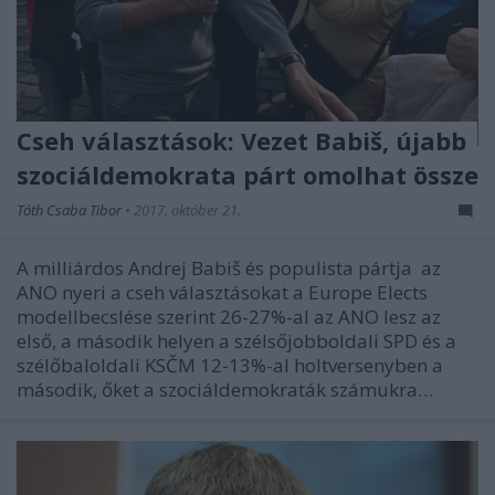
Cseh választások: Vezet Babiš, újabb
szociáldemokrata párt omolhat össze
Tóth Csaba Tibor
•
2017. október 21.
A milliárdos Andrej Babiš és populista pártja az
ANO nyeri a cseh választásokat a Europe Elects
modellbecslése szerint 26-27%-al az ANO lesz az
első, a második helyen a szélsőjobboldali SPD és a
szélőbaloldali KSČM 12-13%-al holtversenyben a
második, őket a szociáldemokraták számukra…