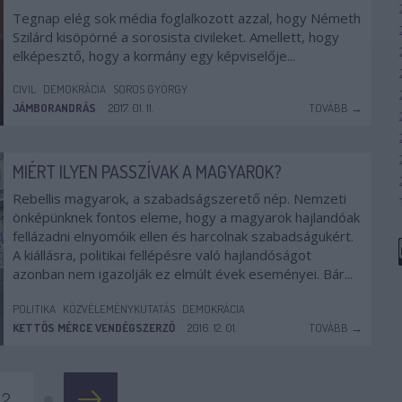
Tegnap elég sok média foglalkozott azzal, hogy Németh
Szilárd kisöpörné a sorosista civileket. Amellett, hogy
elképesztő, hogy a kormány egy képviselője...
CIVIL
DEMOKRÁCIA
SOROS GYÖRGY
JÁMBORANDRÁS
2017. 01. 11.
TOVÁBB →
MIÉRT ILYEN PASSZÍVAK A MAGYAROK?
Rebellis magyarok, a szabadságszerető nép. Nemzeti
önképünknek fontos eleme, hogy a magyarok hajlandóak
fellázadni elnyomóik ellen és harcolnak szabadságukért.
A kiállásra, politikai fellépésre való hajlandóságot
azonban nem igazolják ez elmúlt évek eseményei. Bár...
POLITIKA
KÖZVÉLEMÉNYKUTATÁS
DEMOKRÁCIA
KETTŐS MÉRCE VENDÉGSZERZŐ
2016. 12. 01.
TOVÁBB →
2