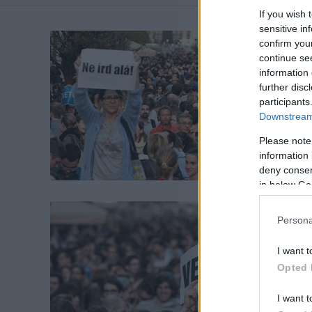
If you wish 
sensitive in
confirm you
continue se
information 
further disc
participants
Downstream 
Please note
information 
deny consent
in below Go
Persona
I want t
Opted 
I want t