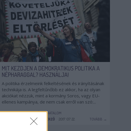
MIT KEZDJEN A DEMOKRATIKUS POLITIKA A
NÉPHARAGGAL? HASZNÁLJA!
A politika érzelmeink felkeltésének és irányításának
technikája is. A legfeltűnőbb ez akkor, ha az olyan
akciókat nézzük, mint a kormány Soros, vagy EU-
ellenes kampánya, de nem csak erről van szó:...
POPULIZMUS
DEMOKRÁCIA
HATALOM
KETTŐS MÉRCE VENDÉGSZERZŐ
2017. 07. 22.
TOVÁBB →