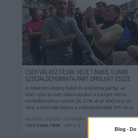
CSEH VÁLASZTÁSOK: VEZET BABIŠ, ÚJABB
SZOCIÁLDEMOKRATA PÁRT OMOLHAT ÖSSZE
A milliárdos Andrej Babiš és populista pártja az
ANO nyeri a cseh választásokat a Europe Elects
modellbecslése szerint 26-27%-al az ANO lesz az
első, a második helyen a szélsőjobboldali SPD és a...
VÁLASZTÁS
KÜLFÖLD
CSEHORSZÁG
TÓTH CSABA TIBOR
2017. 10. 21.
TOVÁBB →
Blog -
Do 