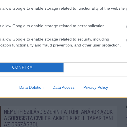
politikában típusú cikkek jelennek meg. Egyszerűen...
o allow Google to enable storage related to functionality of the website
DEMOKRÁCIA
OLIMPIA
NÉPSZAVAZÁS
JÁMBORANDRÁS
2017. 02. 06.
TOVÁBB →
o allow Google to enable storage related to personalization.
o allow Google to enable storage related to security, including
EGYSZERŰ LETT VOLNA, ORBÁN MÉGSE TUDTA
cation functionality and fraud prevention, and other user protection.
KIMONDANI, HOGY AZ ORSZÁG EGY RÉSZE NEM
HAZAÁRULÓ
Fábián Tamás az Index újságírója kérdezte Szegeden
CONFIRM
Orbán Viktort Bencsik “Pártélet-rovat” András
kijelentéséről, miszerint aki aláírásával támogatja, hogy...
DEMOKRÁCIA
FIDESZ
ORBÁN VIKTOR
Data Deletion
Data Access
Privacy Policy
JÁMBORANDRÁS
2017. 01. 31.
TOVÁBB →
NÉMETH SZILÁRD SZERINT A TÖRITANÁROK AZOK
A SOROSISTA CIVILEK, AKIKET KI KELL TAKARÍTANI
AZ ORSZÁGBÓL