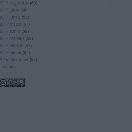
2017 augusztus
(
63
)
2017 július
(
68
)
2017 június
(
58
)
2017 május
(
61
)
2017 április
(
68
)
2017 március
(
68
)
2017 február
(
61
)
2017 január
(
64
)
2016 december
(
65
)
Tovább
...