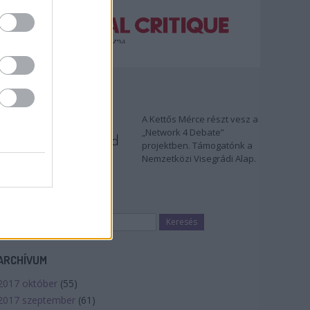
TÁMOGATÓNK
A Kettős Mérce részt vesz a
„Network 4 Debate”
projektben. Támogatónk a
Nemzetközi Visegrádi Alap.
KERESÉS
ARCHÍVUM
2017 október
(
55
)
2017 szeptember
(
61
)