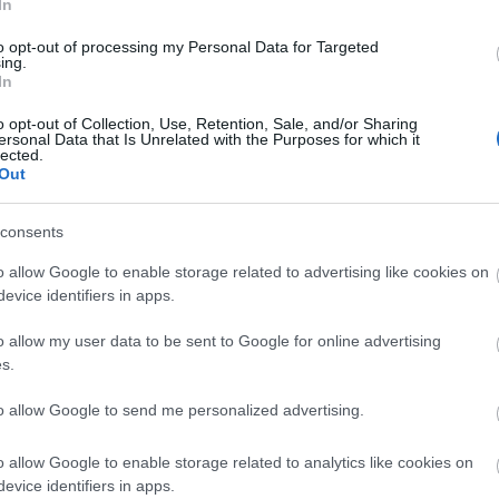
In
TÜNTETÉS
DEMOKRÁCIA
ORBÁN
JÁMBORANDRÁS
2017. 04. 16.
TOVÁBB →
to opt-out of processing my Personal Data for Targeted
ing.
In
AZ OLIMPIAI PÁLYÁZAT VISSZAVONÁSA MUTATJA
o opt-out of Collection, Use, Retention, Sale, and/or Sharing
MEG, MEKKORA BAJ VAN A MAGYAR
ersonal Data that Is Unrelated with the Purposes for which it
lected.
NÉPSZUVERENITÁSSAL
Out
(1) Magyarország független, demokratikus jogállam. (2)
Magyarország államformája köztársaság. (3) A
consents
közhatalom forrása a nép. (4) A nép a hatalmát...
o allow Google to enable storage related to advertising like cookies on
DEMOKRÁCIA
NÉPSZAVAZÁS
FIDESZ
evice identifiers in apps.
JÁMBORANDRÁS
2017. 02. 23.
TOVÁBB →
o allow my user data to be sent to Google for online advertising
s.
HA NEM GYŰJTJÜK ÖSSZE AZ ALÁÍRÁSOKAT AZ
to allow Google to send me personalized advertising.
OLIMPIAI NÉPSZAVAZÁSÉRT, TÉNYLEG
MEGÉRDEMELJÜK A SORSUNKAT
o allow Google to enable storage related to analytics like cookies on
Nem nagyon szeretem, amikor a miért nem mentek el
evice identifiers in apps.
az emberek a tüntetésekre, miért nem vesznek részt a