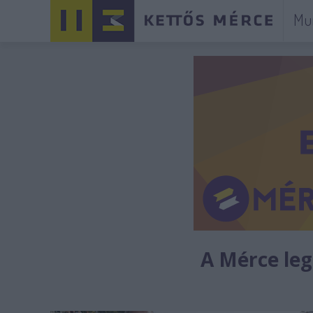
Mu
A Mérce legú