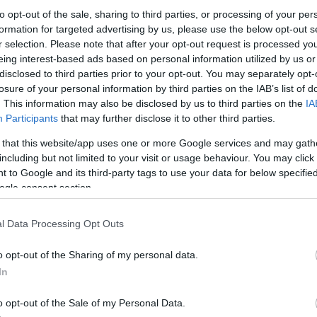
to opt-out of the sale, sharing to third parties, or processing of your per
formation for targeted advertising by us, please use the below opt-out s
A POLITIKA, AZ IDEOLÓGIÁK ÉS A PÁRTOK
r selection. Please note that after your opt-out request is processed y
VÉDELMÉBEN
eing interest-based ads based on personal information utilized by us or
disclosed to third parties prior to your opt-out. You may separately opt-
A magyarországi politikai kultúrát, a közbeszédet és a
losure of your personal information by third parties on the IAB’s list of
„civil kezdeményezések” politikai önmeghatározását két
. This information may also be disclosed by us to third parties on the
IA
egymással összefüggő súlyos félreértés terheli. Az
Participants
that may further disclose it to other third parties.
egyik „a politika” azonosítása mindazzal a rosszal –...
 that this website/app uses one or more Google services and may gath
DEMOKRÁCIA
IDEOLÓGIA
PÁRTOK
including but not limited to your visit or usage behaviour. You may click 
AVAROSMINDENKIE
2017. 07. 19.
TOVÁBB →
 to Google and its third-party tags to use your data for below specifi
ogle consent section.
NINCS MIT MEGUNNI, NINCS HOVA HAZAMENNI
l Data Processing Opt Outs
Orbán Viktor szerint csak tudomásul kell venni a
demokráciát. A miniszterelnök ezt mondta húsvéti
o opt-out of the Sharing of my personal data.
nagyinterjújában: „Nekem is tudomásul kell vennem,
In
hogy a demokráciát választottuk a modern magyar állam
létformájaként”.
o opt-out of the Sale of my Personal Data.