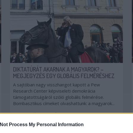
DIKTATÚRÁT AKARNAK A MAGYAROK? –
MEGJEGYZÉS EGY GLOBÁLIS FELMÉRÉSHEZ
A sajtóban nagy visszhangot kapott a Pew
Research Center képviseleti demokrácia
támogatottságáról szóló globális felmérése.
Bombasztikus címeket olvashattunk: a magyarok...
MAGYARORSZÁG
DEMOKRÁCIA
PEW
LABANINO RAFAEL
2017. 10. 21.
TOVÁBB →
Not Process My Personal Information