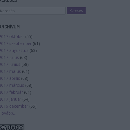
KERESÉS
ARCHÍVUM
2017 október
(
55
)
2017 szeptember
(
61
)
2017 augusztus
(
63
)
2017 július
(
68
)
2017 június
(
58
)
2017 május
(
61
)
2017 április
(
68
)
2017 március
(
68
)
2017 február
(
61
)
2017 január
(
64
)
2016 december
(
65
)
Tovább
...