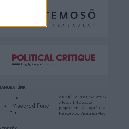
TÁMOGATÓNK
A Kettős Mérce részt vesz a
„Network 4 Debate”
projektben. Támogatónk a
Nemzetközi Visegrádi Alap.