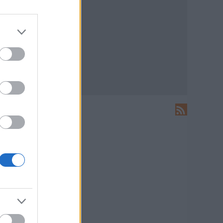
LEÍRÁS
Ide írhatsz levelet nekünk!
HIRDETÉS