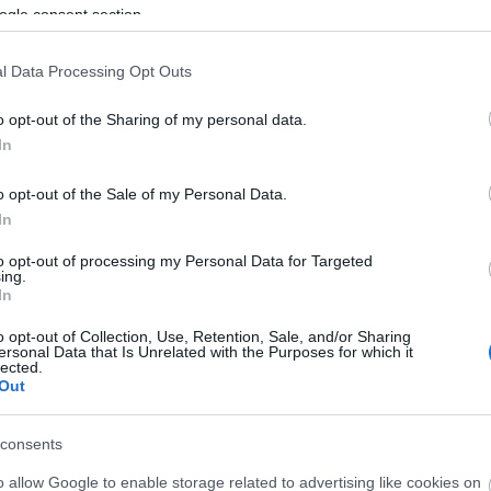
ogle consent section.
EGÉSZSÉGÜGY
EGÉSZSÉGPOLITIKA
MAGÁNEGÉSZSÉGÜGY
KETTŐS MÉRCE VENDÉGSZERZŐ
2017. 08. 07.
TOVÁBB →
l Data Processing Opt Outs
AZOK KERESIK A LEGKEVESEBBET, AKIKRE A
o opt-out of the Sharing of my personal data.
LEGNAGYOBB SZÜKSÉGÜNK VAN!
In
A minimálbér és garantált bérminimum emelésnek,
o opt-out of the Sale of my Personal Data.
illetve a brutális munkaerőhiánynak köszönhetően
növekedésben van a magyar átlagbér. Persze ez
In
csalóka, már többször írtunk róla, hogy az átlagbért a...
to opt-out of processing my Personal Data for Targeted
ing.
OKTATÁS
MUNKA
NŐK
In
JÁMBORANDRÁS
2017. 07. 26.
TOVÁBB →
o opt-out of Collection, Use, Retention, Sale, and/or Sharing
ersonal Data that Is Unrelated with the Purposes for which it
lected.
AZ ÁPOLÓK ALULFIZETETTSÉGE ÉS
Out
LEFITYMÁLÁSA MÁR A SZAKKÉPZÉS ALATT
MEGKEZDŐDIK
consents
A kormányzati kommunikációban egyre erősebben kerül
o allow Google to enable storage related to advertising like cookies on
előtérbe a szakképzés előnyben részesítése a