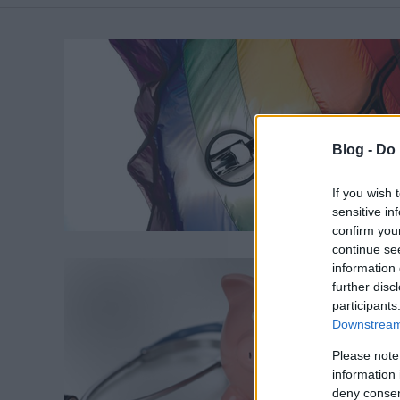
Blog -
Do 
If you wish 
sensitive in
confirm you
continue se
information 
further disc
participants
Downstream 
Please note
information 
deny consent