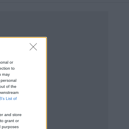
sonal or
ection to
ou may
 personal
out of the
 downstream
B’s List of
er and store
to grant or
ed purposes