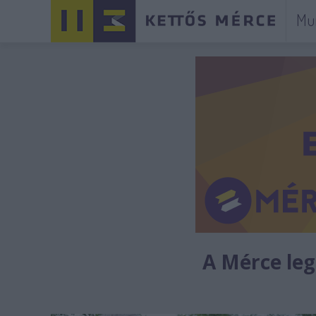
Mu
A Mérce legú