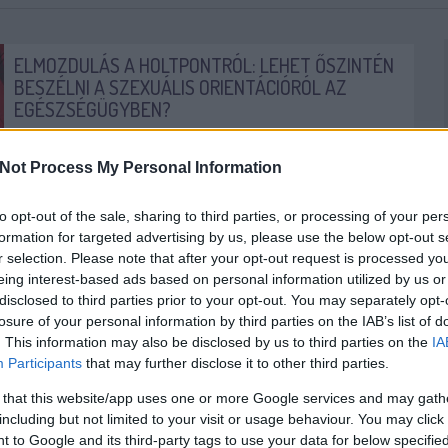
ELMOZDULÁS A HOLTPONTRÓL: LEHET ŐSZINTÉN
BESZÉLNI A SZEXUÁLIS ORIENTÁCIÓRÓL AZ
EGÉSZSÉGÜGYBEN?
„Istenem, dehogy! 24 éves koromig még a szüleimnek
se mondtam el, hogy leszbikus vagyok, az fel sem
Not Process My Personal Information
merült bennem, hogy a háziorvosommal...
to opt-out of the sale, sharing to third parties, or processing of your per
OKTATÁS
EGÉSZSÉGÜGY
OKTATÁSI RENDSZER
formation for targeted advertising by us, please use the below opt-out s
DIÓSZEGIHORVÁTHNÓRA
2017. 08. 30.
TOVÁBB →
r selection. Please note that after your opt-out request is processed y
eing interest-based ads based on personal information utilized by us or
disclosed to third parties prior to your opt-out. You may separately opt-
MAGÁNEGÉSZSÉGÜGY KONTRA
losure of your personal information by third parties on the IAB’s list of
KÖZFINANSZÍROZOTT RENDSZER: MÉG NEM
. This information may also be disclosed by us to third parties on the
IA
LEJÁTSZOTT MECCS
Participants
that may further disclose it to other third parties.
A napokban jelent meg a hír, hogy Csányi Sándor OTP
 that this website/app uses one or more Google services and may gath
vezér beszállt a magánegészségügybe; többségi
including but not limited to your visit or usage behaviour. You may click 
tulajdonosa lett a Budai Egészségközpontnak, amely...
 to Google and its third-party tags to use your data for below specifi