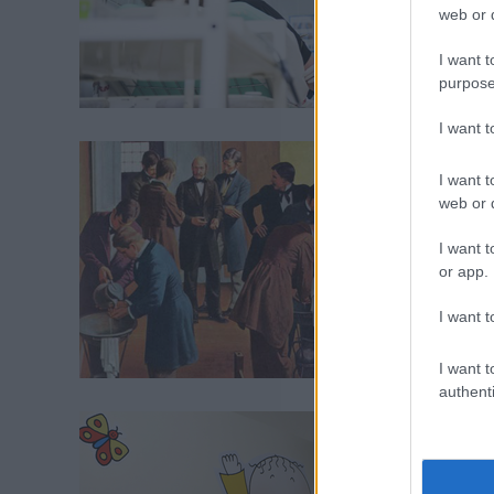
web or d
I want t
purpose
I want 
I want t
web or d
I want t
or app.
I want t
I want t
authenti