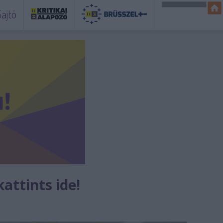
ajtó
kattints ide!