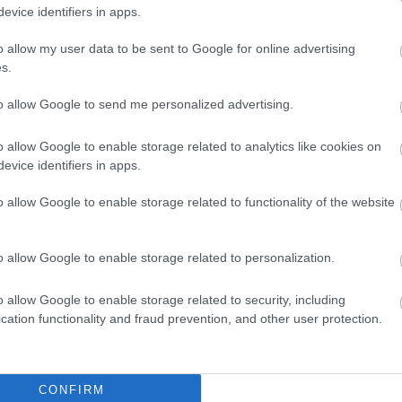
evice identifiers in apps.
gimnáziumi érettségivel szemben. Parragh László...
o allow my user data to be sent to Google for online advertising
OKTATÁS
MUNKA
EGÉSZSÉGÜGY
s.
KETTŐS MÉRCE VENDÉGSZERZŐ
2017. 07. 17.
TOVÁBB →
to allow Google to send me personalized advertising.
PUNCIPOLITIKA V.: A SEMMELWEIS-LECKE
o allow Google to enable storage related to analytics like cookies on
Semmelweis Ignác története rányomta bélyegét a hazai
evice identifiers in apps.
orvoslásra, és agyonvert prófétaként kísérti azt.
Puncipolitika című ötrészes sorozatunkban a hazai
o allow Google to enable storage related to functionality of the website
szülészeti horrort járjuk körül. Ítélkezés helyett
megvizsgáltuk, mekkora pénzbeli és hatalmi tétje van a...
o allow Google to enable storage related to personalization.
EGÉSZSÉGÜGY
SZÜLÉSZET
SEMMELWEIS
PAPP RÉKA KINGA
2017. 07. 15.
TOVÁBB →
o allow Google to enable storage related to security, including
cation functionality and fraud prevention, and other user protection.
EGY 9 ÉVES KISLÁNY HALÁLA MUTATJA MEG,
MENNYIRE EMBERTELEN A MAGYAR KORMÁNY, HA
AZ EGÉSZSÉGÜGYRŐL VAN SZÓ
CONFIRM