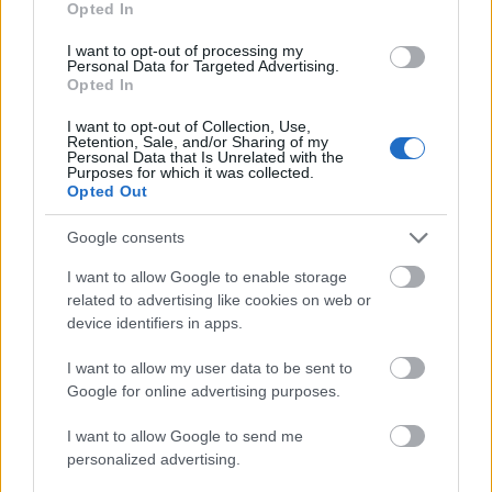
Opted In
I want to opt-out of processing my
Personal Data for Targeted Advertising.
Opted In
A Sziriza talpon maradt – még négy
I want to opt-out of Collection, Use,
Retention, Sale, and/or Sharing of my
hónapjuk van, hogy igazságosabbá
Personal Data that Is Unrelated with the
Purposes for which it was collected.
tegyék a válságkezelést
Opted Out
Kettős Mérce vendégszerző
•
2015. február 20.
Google consents
Az eurózóna pénzügyminiszterei megegyeztek, négy
I want to allow Google to enable storage
hónappal meghosszabbítják a Görögországgal
related to advertising like cookies on web or
device identifiers in apps.
kötött hitelmegállapodást. Ez nem győzelem, de
legalább átmeneti siker: addig lesz lehetőségük
I want to allow my user data to be sent to
megértetni a többi tagállammal, hogy az európai
Google for online advertising purposes.
projekt nem arról szól, hogy az út…
I want to allow Google to send me
Navracsics: Ha a kormány nem
personalized advertising.