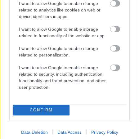
hallgat az ellenzékre, hallgasson
I want to allow Google to enable storage
Európára!
related to analytics like cookies on web or
device identifiers in apps.
JámborAndrás
•
2012. augusztus 14.
I want to allow Google to enable storage
Nem szeretjük ezt a "4 évvel ezelőtti Fidesz - mostani
related to functionality of the website or app.
Fidesz" összehasonlítást, de amire a recesszió
I want to allow Google to enable storage
kapcsán rátaláltunk, az egészen szórakoztató. 2008
related to personalization.
novemberében, amikor a következő évi recessziót
még csak jósolták (nem úgy mint most, amikor itt
I want to allow Google to enable storage
van), a Fidesz azt…
related to security, including authentication
functionality and fraud prevention, and other
Bibó 100 - A kelet európai kisállamok
user protection.
nyomorúsága (részlet)
Bibó István
•
2011. augusztus 07.
CONFIRM
Ma 100 éve született Bibó István, ezért a mester
esszéivel emlékezünk születésnapjára az alábbi
Data Deletion
Data Access
Privacy Policy
részlet a A kelet európai kisállamok nyomorúsága,