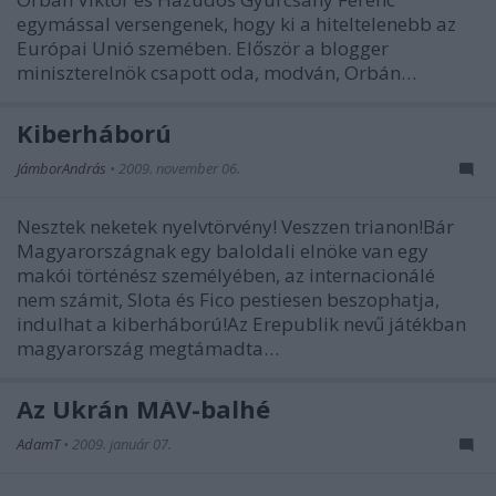
egymással versengenek, hogy ki a hiteltelenebb az
Európai Unió szemében. Először a blogger
miniszterelnök csapott oda, modván, Orbán…
Kiberháború
JámborAndrás
•
2009. november 06.
Nesztek neketek nyelvtörvény! Veszzen trianon!Bár
Magyarországnak egy baloldali elnöke van egy
makói történész személyében, az internacionálé
nem számit, Slota és Fico pestiesen beszophatja,
indulhat a kiberháború!Az Erepublik nevű játékban
magyarország megtámadta…
Az Ukrán MÁV-balhé
AdamT
•
2009. január 07.