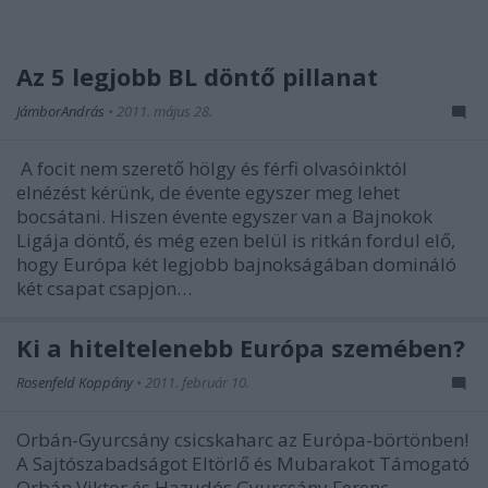
Az 5 legjobb BL döntő pillanat
JámborAndrás
•
2011. május 28.
A focit nem szerető hölgy és férfi olvasóinktól
elnézést kérünk, de évente egyszer meg lehet
bocsátani. Hiszen évente egyszer van a Bajnokok
Ligája döntő, és még ezen belül is ritkán fordul elő,
hogy Európa két legjobb bajnokságában domináló
két csapat csapjon…
Ki a hiteltelenebb Európa szemében?
Rosenfeld Koppány
•
2011. február 10.
Orbán-Gyurcsány csicskaharc az Európa-börtönben!
A Sajtószabadságot Eltörlő és Mubarakot Támogató
Orbán Viktor és Hazudós Gyurcsány Ferenc