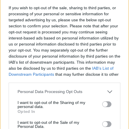
látszólagos biztonságunk?
If you wish to opt-out of the sale, sharing to third parties, or
JámborAndrás
•
2015. augusztus 27.
processing of your personal or sensitive information for
targeted advertising by us, please use the below opt-out
50 menekült fulladt meg egy magyar rendszámú
section to confirm your selection. Please note that after your
kisteherautóban az osztrák határ mellett. Három
opt-out request is processed you may continue seeing
másik kisteherautót még a tragédia bekövetkezte
interest-based ads based on personal information utilized by
us or personal information disclosed to third parties prior to
előtt kapcsoltak le az osztrák hatóságok. A
your opt-out. You may separately opt-out of the further
menekültek nem jókedvükben jönnek, hanem azért,
disclosure of your personal information by third parties on the
mert menekülnek. Nem gyilkolni jönnek,…
IAB’s list of downstream participants. This information may
also be disclosed by us to third parties on the
IAB’s List of
Downstream Participants
that may further disclose it to other
third parties.
Please note that this website/app uses one or more Google
Personal Data Processing Opt Outs
services and may gather and store information including but
not limited to your visit or usage behaviour. You may click to
I want to opt-out of the Sharing of my
personal data.
grant or deny consent to Google and its third-party tags to
Opted In
use your data for below specified purposes in below Google
consent section.
I want to opt-out of the Sale of my
Personal Data.