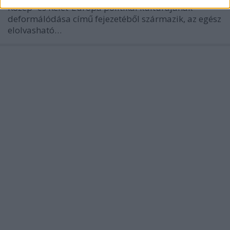
Közép- és Kelet-Európa politikai kultúrájának
deformálódása című fejezetéből származik, az egész
elolvasható…