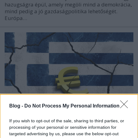
hazugságra épül, amely megöli mind a demokrácia,
mind pedig a jó gazdaságpolitika lehetőségét.
Európa…
Blog -
Do Not Process My Personal Information
If you wish to opt-out of the sale, sharing to third parties, or
Hogy mentsük meg tényleg
processing of your personal or sensitive information for
targeted advertising by us, please use the below opt-out
Görögországot? Érvek a Grexit