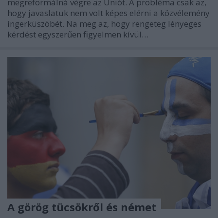
megreformálná végre az Uniót. A probléma csak az,
hogy javaslatuk nem volt képes elérni a közvélemény
ingerküszöbét. Na meg az, hogy rengeteg lényeges
kérdést egyszerűen figyelmen kívül…
A görög tücsökről és német