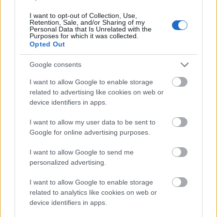
I want to opt-out of Collection, Use,
Retention, Sale, and/or Sharing of my
Personal Data that Is Unrelated with the
Purposes for which it was collected.
Opted Out
Puccs az eurózónában - a klub,
Google consents
ahova tegnap óta kevésbé érdemes
I want to allow Google to enable storage
tartozni
related to advertising like cookies on web or
device identifiers in apps.
SzekeresFlóra
•
2015. június 28.
I want to allow my user data to be sent to
Bármit is hozzon a jövő Görögországban és az
Google for online advertising purposes.
európai kulisszák mögött, az elmúlt napokban egy
I want to allow Google to send me
súlyos tanulságokat hordozó, sajátos puccskísérlet
personalized advertising.
epizódjainak lehetünk tanúi: az eurózóna és egyben
az EU vezetői a szemünk előtt próbálnak kigolyózni
I want to allow Google to enable storage
egy 5 hónapja…
related to analytics like cookies on web or
device identifiers in apps.