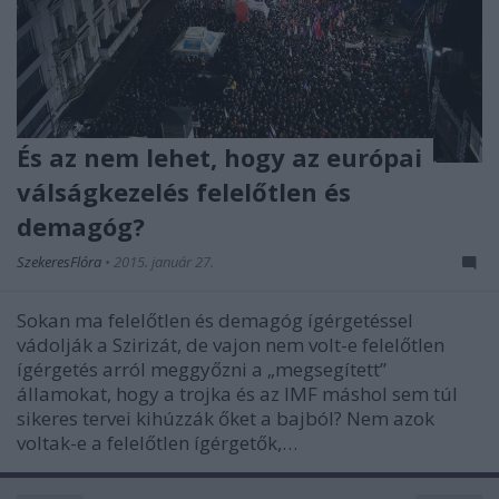
És az nem lehet, hogy az európai
válságkezelés felelőtlen és
demagóg?
SzekeresFlóra
•
2015. január 27.
Sokan ma felelőtlen és demagóg ígérgetéssel
vádolják a Szirizát, de vajon nem volt-e felelőtlen
ígérgetés arról meggyőzni a „megsegített”
államokat, hogy a trojka és az IMF máshol sem túl
sikeres tervei kihúzzák őket a bajból? Nem azok
voltak-e a felelőtlen ígérgetők,…