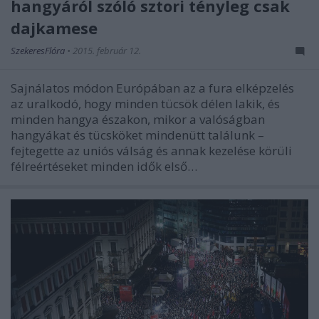
hangyáról szóló sztori tényleg csak
dajkamese
SzekeresFlóra
•
2015. február 12.
Sajnálatos módon Európában az a fura elképzelés
az uralkodó, hogy minden tücsök délen lakik, és
minden hangya északon, mikor a valóságban
hangyákat és tücsköket mindenütt találunk –
fejtegette az uniós válság és annak kezelése körüli
félreértéseket minden idők első…