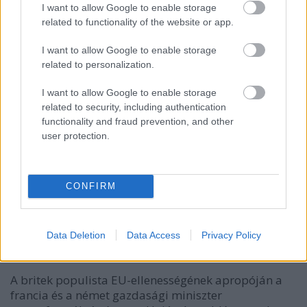
I want to allow Google to enable storage
related to functionality of the website or app.
I want to allow Google to enable storage
related to personalization.
I want to allow Google to enable storage
related to security, including authentication
functionality and fraud prevention, and other
user protection.
CONFIRM
Valódi szociális Európát akarunk.
Elég a blöffökből!
Data Deletion
Data Access
Privacy Policy
Kettős Mérce vendégszerző
•
2015. június 16.
A britek populista EU-ellenességének apropóján a
francia és a német gazdasági miniszter