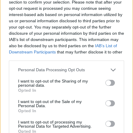
section to confirm your selection. Please note that after your
mellett
opt-out request is processed you may continue seeing
interest-based ads based on personal information utilized by
Kettős Mérce vendégszerző
•
2015. július 12.
us or personal information disclosed to third parties prior to
your opt-out. You may separately opt-out of the further
Bár a Sziriza programjában jó ideje nem szerepel az
disclosure of your personal information by third parties on the
euróból való kilépés, a párt balszárnyán régóta
IAB’s list of downstream participants. This information may
fontolgatják ezt a lehetőséget. Ezt az álláspontot
also be disclosed by us to third parties on the
IAB’s List of
Downstream Participants
that may further disclose it to other
képviseli Kosztasz Lapavitszasz nemzetközileg is
third parties.
elismert közgazdász, január óta a párt parlamenti
képviselője, aki már…
Please note that this website/app uses one or more Google
Personal Data Processing Opt Outs
services and may gather and store information including but
not limited to your visit or usage behaviour. You may click to
I want to opt-out of the Sharing of my
personal data.
grant or deny consent to Google and its third-party tags to
Opted In
use your data for below specified purposes in below Google
consent section.
I want to opt-out of the Sale of my
Personal Data.
Opted In
I want to opt-out of processing my
Personal Data for Targeted Advertising.
Opted In