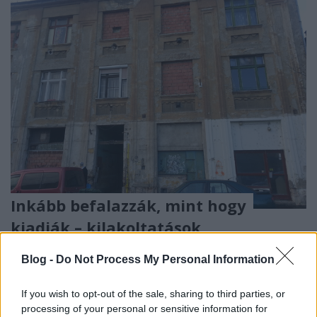
Inkább befalazzák, mint hogy
kiadják – kilakoltatások
Ferencvárosban
Blog -
Do Not Process My Personal Information
DiószegiHorváthNóra
•
2015. november 30.
If you wish to opt-out of the sale, sharing to third parties, or
„Maga szerint, ha tehetném, nem élnék én is inkább
processing of your personal or sensitive information for