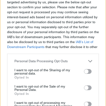
jogszerűen ebben a lakásban?” – teszi fel a jogos
targeted advertising by us, please use the below opt-out
kérdést Lakatos Ferenc. Tegyük hozzá gyorsan: a
section to confirm your selection. Please note that after your
opt-out request is processed you may continue seeing
lakásban se áram, se gáz nincs. Tizenegyen élnek
interest-based ads based on personal information utilized by
benne – ma még legalábbis. Hamarosan azonban
us or personal information disclosed to third parties prior to
mehetnek, amerre látnak, az…
your opt-out. You may separately opt-out of the further
disclosure of your personal information by third parties on the
IAB’s list of downstream participants. This information may
also be disclosed by us to third parties on the
IAB’s List of
Downstream Participants
that may further disclose it to other
third parties.
Please note that this website/app uses one or more Google
Personal Data Processing Opt Outs
services and may gather and store information including but
not limited to your visit or usage behaviour. You may click to
I want to opt-out of the Sharing of my
personal data.
grant or deny consent to Google and its third-party tags to
Opted In
use your data for below specified purposes in below Google
consent section.
I want to opt-out of the Sale of my
Personal Data.
Opted In
I want to opt-out of processing my
Personal Data for Targeted Advertising.