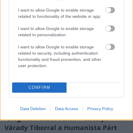
nélkül elutasították.Novák Előd 2009. január 11.
I want to allow Google to enable storage
napján kifogást terjesztett elő a Budapest 12. számú
related to functionality of the website or app.
Országgyűlési Egyéni…
I want to allow Google to enable storage
Humanista Párt - 3,68% (vélemény
related to personalization.
rovat)
I want to allow Google to enable storage
related to security, including authentication
Rosenfeld Koppány
•
2009. január 12.
functionality and fraud prevention, and other
user protection.
A képen humanista öröm az előzetes eredmények
(3,77%) tudatában.Szükség van egy olyan
erőszakmentes, és magát pozitívan meghatározni
CONFIRM
tudó politikai erőre, amelyik nem a konfliktusok
kiélezésében érdekelt, és identitásképzésének alapja
nem az, hogy a "szélsőségek ellen…
Data Deletion
Data Access
Privacy Policy
"Elég fura érzés volt..." - Interjú
Várady Tiborral a Humanista Párt