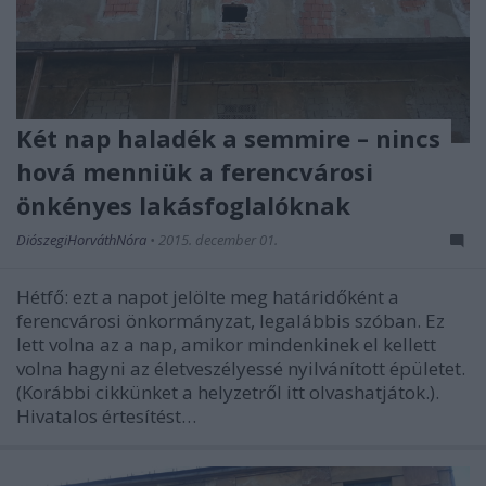
Két nap haladék a semmire – nincs
hová menniük a ferencvárosi
önkényes lakásfoglalóknak
DiószegiHorváthNóra
•
2015. december 01.
Hétfő: ezt a napot jelölte meg határidőként a
ferencvárosi önkormányzat, legalábbis szóban. Ez
lett volna az a nap, amikor mindenkinek el kellett
volna hagyni az életveszélyessé nyilvánított épületet.
(Korábbi cikkünket a helyzetről itt olvashatjátok.).
Hivatalos értesítést…