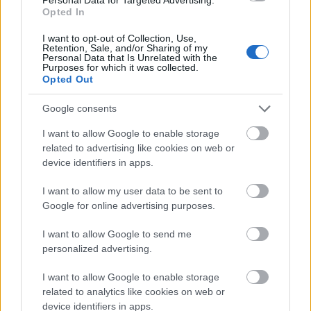
Maffiamódszerekkel próbál elüldözni
Opted In
kiskereskedőket a IX. kerületi
I want to opt-out of Collection, Use,
önkormányzat
Retention, Sale, and/or Sharing of my
Personal Data that Is Unrelated with the
Purposes for which it was collected.
Kettős Mérce vendégszerző
•
2015. június 16.
Opted Out
Az LMP IX. kerületi képviselője, Jancsó Andrea közölt
Google consents
egy fényképet és egy dokumentumot az oldalán. A
I want to allow Google to enable storage
posztok tanúsága szerint a BKK és az önkormányzat
related to advertising like cookies on web or
útburkolat-felbontással és körbekerítéssel zárta le
device identifiers in apps.
egy Határ úti kereskedő üzletét, akinek máshova
kéne…
I want to allow my user data to be sent to
Google for online advertising purposes.
Novák Elődkének cumit küldünk
I want to allow Google to send me
Rosenfeld Koppány
•
2009. január 15.
personalized advertising.
Elődke egy magyarinfós interjút panaszolt be a
I want to allow Google to enable storage
related to analytics like cookies on web or
ferencvárosi Választási Bizottságnál, de csak
device identifiers in apps.
kinevettette magát. Beadványát érdemi vizsgálat