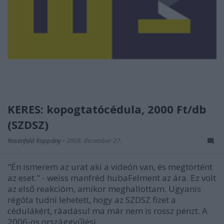
KERES: kopogtatócédula, 2000 Ft/db
(SZDSZ)
Rosenfeld Koppány
•
2008. december 27.
"Én ismerem az urat aki a videón van, és megtörtént
az eset." - weiss manfréd hubaFelment az ára. Ez volt
az első reakcióm, amikor meghallottam. Ugyanis
régóta tudni lehetett, hogy az SZDSZ fizet a
cédulákért, ráadásul ma már nem is rossz pénzt. A
2006-os országgyűlési…