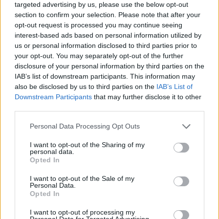
targeted advertising by us, please use the below opt-out
section to confirm your selection. Please note that after your
opt-out request is processed you may continue seeing
interest-based ads based on personal information utilized by
us or personal information disclosed to third parties prior to
your opt-out. You may separately opt-out of the further
disclosure of your personal information by third parties on the
IAB’s list of downstream participants. This information may
also be disclosed by us to third parties on the
IAB’s List of
Downstream Participants
that may further disclose it to other
third parties.
Please note that this website/app uses one or more Google
Personal Data Processing Opt Outs
services and may gather and store information including but
Amit a Fidesz a plakáttörvénnyel
not limited to your visit or usage behaviour. You may click to
I want to opt-out of the Sharing of my
csinál, azt úgy hívják: alkotmányos
personal data.
grant or deny consent to Google and its third-party tags to
Opted In
use your data for below specified purposes in below Google
puccs
consent section.
I want to opt-out of the Sale of my
JámborAndrás
•
2017. június 23.
Personal Data.
Opted In
Az ellenzéki pártok egy hete leszavazták a kormány
I want to opt-out of processing my
Personal Data for Targeted Advertising.