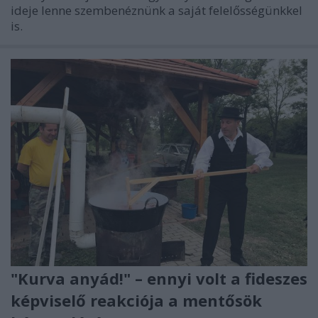
ideje lenne szembenéznünk a saját felelősségünkkel
is.
"Kurva anyád!" – ennyi volt a fideszes
képviselő reakciója a mentősök