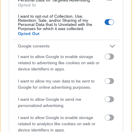
plakáttörvényét, amely korlátozta volna az ellenzéki
Opted In
pártok plakátolási lehetőségeit. A törvény tehát
elbukott az egyharmados ellenzéki ellenálláson.
I want to opt-out of Collection, Use,
Majd Áder János visszaküldte a törvény egyszerű
Retention, Sale, and/or Sharing of my
Personal Data that Is Unrelated with the
többséggel elfogadott részét, mert az a
Purposes for which it was collected.
kétharmados…
Opted Out
Google consents
I want to allow Google to enable storage
related to advertising like cookies on web or
device identifiers in apps.
I want to allow my user data to be sent to
Google for online advertising purposes.
I want to allow Google to send me
personalized advertising.
I want to allow Google to enable storage
related to analytics like cookies on web or
device identifiers in apps.