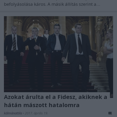
befolyásolása káros. A másik állítás szerint a…
Azokat árulta el a Fidesz, akiknek a
hátán mászott hatalomra
kálmánattila
•
2017. április 19.