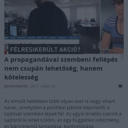
A propagandával szembeni fellépés
nem csupán lehetőség, hanem
kötelesség
JámborAndrás
•
2017. május 25.
Az elmúlt hetekben több olyan eset is nagy vihart
kavar, amelyben a politikai pártok képviselői a
sajtóval szemben lépek fel. Az egyik érvelés szerint a
sajtóról le lehet szállni, az egy független intézmény,
és bárminemű támadása, kontrollálása,