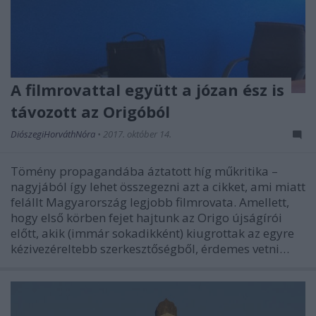
A filmrovattal együtt a józan ész is
távozott az Origóból
DiószegiHorváthNóra
•
2017. október 14.
Tömény propagandába áztatott híg műkritika –
nagyjából így lehet összegezni azt a cikket, ami miatt
felállt Magyarország legjobb filmrovata. Amellett,
hogy első körben fejet hajtunk az Origo újságírói
előtt, akik (immár sokadikként) kiugrottak az egyre
kézivezéreltebb szerkesztőségből, érdemes vetni…