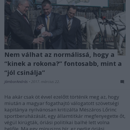
Nem válhat az normálissá, hogy a
“kinek a rokona?” fontosabb, mint a
“jól csinálja”
JámborAndrás
•
2017. március 22.
Ha akár csak öt évvel ezelőtt történik meg az, hogy
miután a magyar fogathajtó válogatott szövetségi
kapitánya nyilvánosan kritizálta Mészáros Lőrinc
sportberuházását, egy államtitkár megfenyegette őt,
végül kirúgták, óriási politikai balhé lett volna
belőle. Ma egy mínuszos hír, ez pedig óriási…