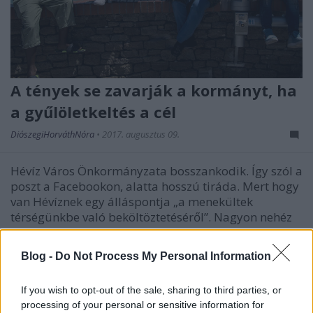
A tények se zavarják a kormányt, ha
a gyűlöletkeltés a cél
DiószegiHorváthNóra
•
2017. augusztus 09.
Hévíz Város Önkormányzata bosszankodik. Így szól a
poszt a Facebookon, alatta hosszú tiráda. Mert hogy
van Hévíznek egy álláspontja „a menekültek
térségünkbe való beköltöztetéséről”. Nagyon nehéz
higgadtnak maradni, amikor az ember szembe
találja magát a kormányzati gyűlöletkeltés újabb és
Blog -
Do Not Process My Personal Information
újabb…
If you wish to opt-out of the sale, sharing to third parties, or
processing of your personal or sensitive information for