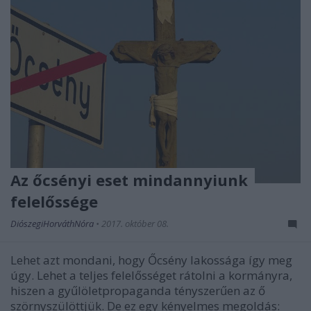
Az őcsényi eset mindannyiunk
felelőssége
DiószegiHorváthNóra
•
2017. október 08.
Lehet azt mondani, hogy Őcsény lakossága így meg
úgy. Lehet a teljes felelősséget rátolni a kormányra,
hiszen a gyűlöletpropaganda tényszerűen az ő
szörnyszülöttjük. De ez egy kényelmes megoldás: