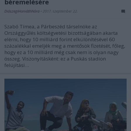
béremelésére
DiószegiHorváthNóra
•
2017. szeptember 22.
Szabó Tímea, a Párbeszéd társelnöke az
Országgyűlés költségvetési bizottságában akarta
elérni, hogy 10 milliárd forint elkülönítésével 60
százalékkal emeljék meg a mentősök fizetését, főleg,
hogy ez a 10 milliárd még csak nem is olyan nagy
összeg. Viszonyításként: ez a Puskás stadion
felújítási…