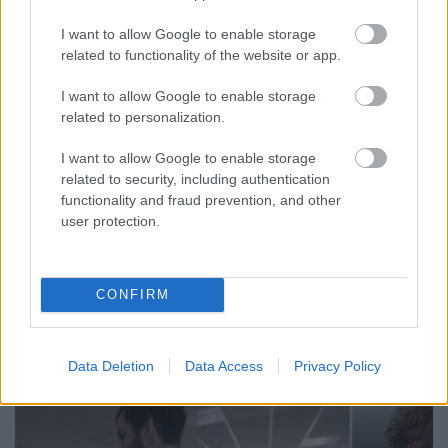
„Mindenkinek eljön egyszer az a
I want to allow Google to enable storage
pont, ahol azt mondja, elég” – ezért
related to functionality of the website or app.
tüntetnek holnap a mentősök
I want to allow Google to enable storage
DiószegiHorváthNóra
•
2017. május 30.
related to personalization.
I want to allow Google to enable storage
Műszak műszak hátán, másod- és harmadállások,
related to security, including authentication
alacsony megbecsültség, folyamatos áltatás – ez ma
functionality and fraud prevention, and other
egy mentős élete Magyarországon. Mindehhez pedig
user protection.
jött még a miniszter vicce, egy kis lejárató kampány
a holnapra szervezett tüntetés miatt az Origo
jóvoltából, majd a főigazgatótól néhány intő szó,
CONFIRM
így…
Data Deletion
Data Access
Privacy Policy