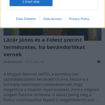
CONFIRM
Data Deletion
Data Access
Privacy Policy
Lázár János és a Fidesz szerint
természetes, ha bevándorlókat
vernek
JámborAndrás
•
2015. július 22.
A Magyar Nemzet hétfőn, a kormányzati
sajtótájékoztatón kérdezett rá arra, készül-e a
kormány valamilyen cselekvéstervvel, hogy
megelőzze a további olyan eseteket, mint a megvert
szegedi fiatalok története. A válasz pedig még a
Fidesz cinizmusához képest is megdöbbentő volt -…