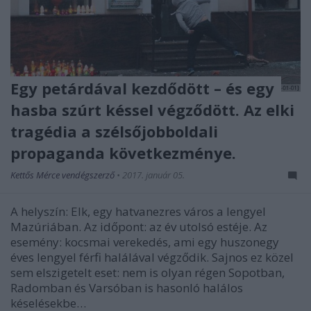
Egy petárdával kezdődött – és egy
hasba szúrt késsel végződött. Az elki
tragédia a szélsőjobboldali
propaganda következménye.
Kettős Mérce vendégszerző
•
2017. január 05.
A helyszín: Elk, egy hatvanezres város a lengyel
Mazúriában. Az időpont: az év utolsó estéje. Az
esemény: kocsmai verekedés, ami egy huszonegy
éves lengyel férfi halálával végződik. Sajnos ez közel
sem elszigetelt eset: nem is olyan régen Sopotban,
Radomban és Varsóban is hasonló halálos
késelésekbe…