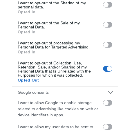
not limited to your visit or usage behaviour. You may click to
I want to opt-out of the Sharing of my
personal data.
grant or deny consent to Google and its third-party tags to
„Húzz vissza oda, ahonnan jöttél”, „örülhetsz, hogy
Opted In
use your data for below specified purposes in below Google
nem lőlek le” – alig néhány napja nyert Donald
consent section.
I want to opt-out of the Sale of my
Trump az amerikai elnökválasztáson, hívei pedig
Personal Data.
máris mindenre és bármire feljogosítva érzik
Opted In
magukat.
I want to opt-out of processing my
Personal Data for Targeted Advertising.
Opted In
I want to opt-out of Collection, Use,
Retention, Sale, and/or Sharing of my
Personal Data that Is Unrelated with the
Purposes for which it was collected.
Opted Out
Google consents
I want to allow Google to enable storage
related to advertising like cookies on web or
device identifiers in apps.
I want to allow my user data to be sent to