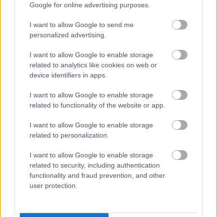
Google for online advertising purposes.
A szegedi ügy egyértelmű, és minden
I want to allow Google to send me
más áldozathibáztatás
personalized advertising.
Kettős Mérce vendégszerző
•
2015. július 27.
I want to allow Google to enable storage
related to analytics like cookies on web or
Van egy bűncselekmény: egy szegedi férfi brutálisan
device identifiers in apps.
megvert egy szegedi lányt, illetve bántalmazta
barátját és testvérét, mert a barátot bevándorlónak
I want to allow Google to enable storage
nézte, és azt kiabálta: „takarodj az országból!” Az
related to functionality of the website or app.
elkövetőt, S. Vilmost azóta őrizetbe vette a
I want to allow Google to enable storage
rendőrség, és…
related to personalization.
I want to allow Google to enable storage
related to security, including authentication
functionality and fraud prevention, and other
user protection.