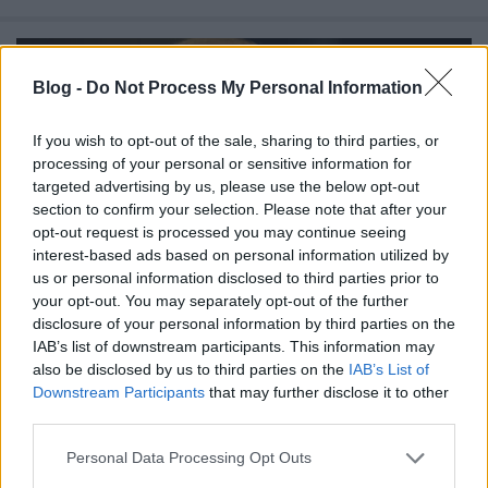
Blog -
Do Not Process My Personal Information
If you wish to opt-out of the sale, sharing to third parties, or
processing of your personal or sensitive information for
targeted advertising by us, please use the below opt-out
section to confirm your selection. Please note that after your
opt-out request is processed you may continue seeing
interest-based ads based on personal information utilized by
us or personal information disclosed to third parties prior to
your opt-out. You may separately opt-out of the further
disclosure of your personal information by third parties on the
IAB’s list of downstream participants. This information may
„Örülhetsz, hogy nem lőlek le” -
also be disclosed by us to third parties on the
IAB’s List of
Downstream Participants
that may further disclose it to other
elszabadultak az indulatok az USA-
third parties.
ban Trump megválasztása után
Please note that this website/app uses one or more Google
Personal Data Processing Opt Outs
DiószegiHorváthNóra
•
2016. november 11.
services and may gather and store information including but