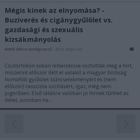
Mégis kinek az elnyomása? -
Buziverés és cigánygyűlölet vs.
gazdasági és szexuális
kizsákmányolás
Kettős Mérce vendégszerző
•
2015. május 03.
Csütörtökön sokan lelkendezve osztották meg a hírt,
miszerint először ítélt el valakit a magyar bíróság
homofób gyűlölet-bűncselekményért és (nem
először) rasszista uszításért, igaz, még nem
jogerősen. Első látásra valóban jó hírnek tűnhet az
ítélet, azonban ha…